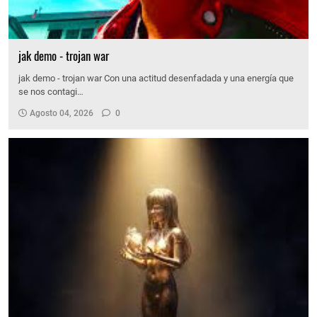
jak demo - trojan war
jak demo - trojan war Con una actitud desenfadada y una energía que
se nos contagi…
Agosto 04, 2026
0