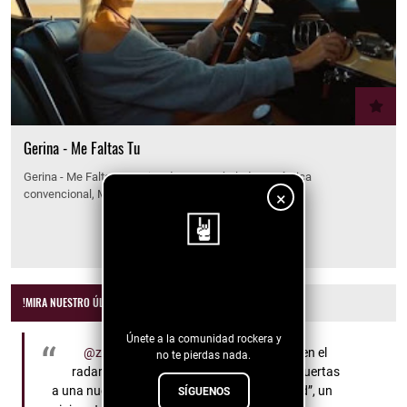
Gerina - Me Faltas Tu
Gerina - Me Faltas Tu Lejos de ser una balada romántica
convencional, Me faltas Tú…
×
¡Sigue nuestro
!MIRA NUESTRO ÚLTIMO VIDEO!
blog!
Únete a la comunidad rockera y
@zonaemergentemx
🚨 Nueva música en el
no te pierdas nada.
radar 🚨 RAYmi by the Pool nos abre las puertas
a una nueva era con “I Invite You to Feel Good”, un
SÍGUENOS