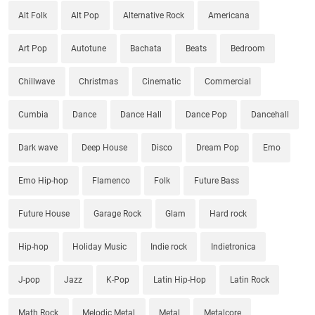
Alt Folk
Alt Pop
Alternative Rock
Americana
Art Pop
Autotune
Bachata
Beats
Bedroom
Chillwave
Christmas
Cinematic
Commercial
Cumbia
Dance
Dance Hall
Dance Pop
Dancehall
Dark wave
Deep House
Disco
Dream Pop
Emo
Emo Hip-hop
Flamenco
Folk
Future Bass
Future House
Garage Rock
Glam
Hard rock
Hip-hop
Holiday Music
Indie rock
Indietronica
J-pop
Jazz
K-Pop
Latin Hip-Hop
Latin Rock
Math Rock
Melodic Metal
Metal
Metalcore