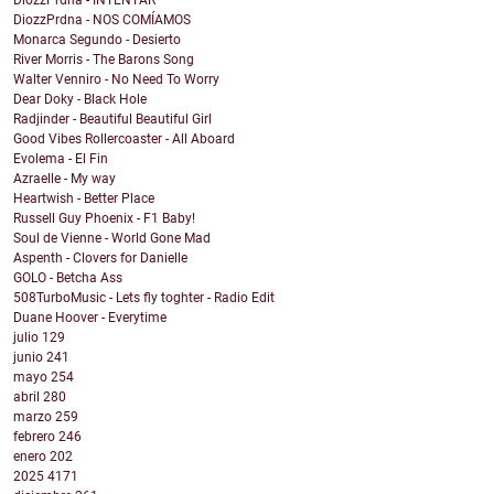
DiozzPrdna - INTENTAR
DiozzPrdna - NOS COMÍAMOS
Monarca Segundo - Desierto
River Morris - The Barons Song
Walter Venniro - No Need To Worry
Dear Doky - Black Hole
Radjinder - Beautiful Beautiful Girl
Good Vibes Rollercoaster - All Aboard
Evolema - El Fin
Azraelle - My way
Heartwish - Better Place
Russell Guy Phoenix - F1 Baby!
Soul de Vienne - World Gone Mad
Aspenth - Clovers for Danielle
GOLO - Betcha Ass
508TurboMusic - Lets fly toghter - Radio Edit
Duane Hoover - Everytime
julio
129
junio
241
mayo
254
abril
280
marzo
259
febrero
246
enero
202
2025
4171