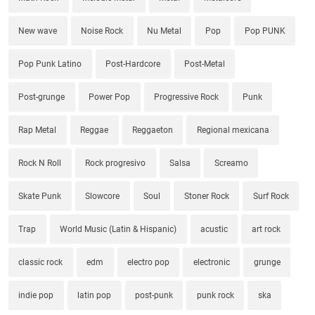
New wave
Noise Rock
Nu Metal
Pop
Pop PUNK
Pop Punk Latino
Post-Hardcore
Post-Metal
Post-grunge
Power Pop
Progressive Rock
Punk
Rap Metal
Reggae
Reggaeton
Regional mexicana
Rock N Roll
Rock progresivo
Salsa
Screamo
Skate Punk
Slowcore
Soul
Stoner Rock
Surf Rock
Trap
World Music (Latin & Hispanic)
acustic
art rock
classic rock
edm
electro pop
electronic
grunge
indie pop
latin pop
post-punk
punk rock
ska