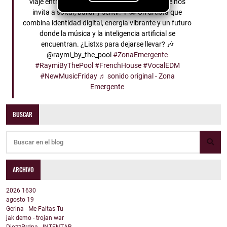
viaje entre el French House y el EDM vocal que nos
invita a soltar, bailar y sentir. ✨🐱 Un artista que
combina identidad digital, energía vibrante y un futuro
donde la música y la inteligencia artificial se
encuentran. ¿Listxs para dejarse llevar? 🎶
@raymi_by_the_pool
#ZonaEmergente
#RaymiByThePool
#FrenchHouse
#VocalEDM
#NewMusicFriday
♬ sonido original - Zona
Emergente
BUSCAR
ARCHIVO
2026
1630
agosto
19
Gerina - Me Faltas Tu
jak demo - trojan war