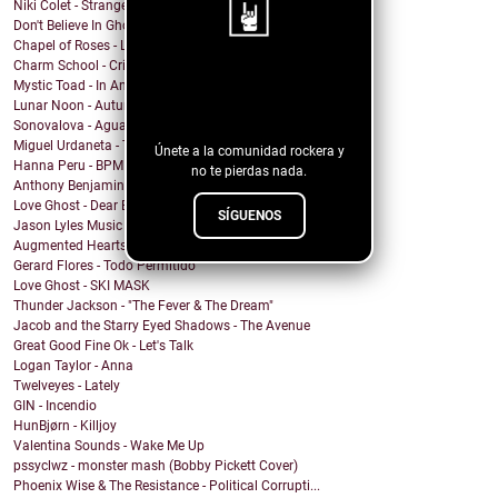
Niki Colet - Strange Dreams
Don't Believe In Ghosts - Brooklyn Baby
Chapel of Roses - Lose Control
Charm School - Crime Time
¡Sigue nuestro
Mystic Toad - In Another World
Lunar Noon - Autumn Passing
blog!
Sonovalova - Agua Fría
Miguel Urdaneta - Te Sigo Pensando
Únete a la comunidad rockera y
Hanna Peru - BPM
no te pierdas nada.
Anthony Benjamin - Protect Yourself
Love Ghost - Dear Boy
SÍGUENOS
Jason Lyles Music - Survival
Augmented Hearts - J.V.H.
Gerard Flores - Todo Permitido
Love Ghost - SKI MASK
Thunder Jackson - "The Fever & The Dream"
Jacob and the Starry Eyed Shadows - The Avenue
Great Good Fine Ok - Let's Talk
Logan Taylor - Anna
Twelveyes - Lately
GIN - Incendio
HunBjørn - Killjoy
Valentina Sounds - Wake Me Up
pssyclwz - monster mash (Bobby Pickett Cover)
Phoenix Wise & The Resistance - Political Corrupti...