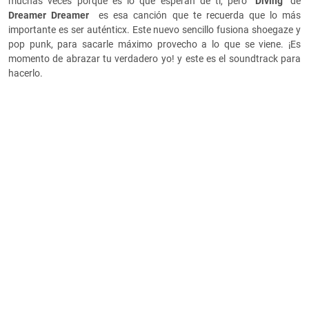
muchas veces porque es lo que esperan de ti, pero "
Diving"
de
Dreamer Dreamer
es esa canción que
te recuerda que lo más
importante es ser auténticx. Este nuevo sencillo fusiona shoegaze y
pop punk, para sacarle máximo provecho a lo que se viene. ¡Es
momento de abrazar tu verdadero yo! y este es el soundtrack para
hacerlo.