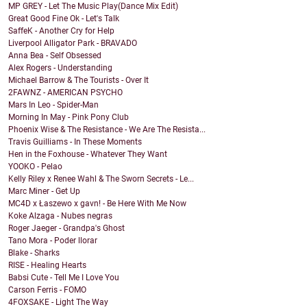
MP GREY - Let The Music Play(Dance Mix Edit)
Great Good Fine Ok - Let's Talk
SaffeK - Another Cry for Help
Liverpool Alligator Park - BRAVADO
Anna Bea - Self Obsessed
Alex Rogers - Understanding
Michael Barrow & The Tourists - Over It
2FAWNZ - AMERICAN PSYCHO
Mars In Leo - Spider-Man
Morning In May - Pink Pony Club
Phoenix Wise & The Resistance - We Are The Resista...
Travis Guilliams - In These Moments
Hen in the Foxhouse - Whatever They Want
YOOKO - Pelao
Kelly Riley x Renee Wahl & The Sworn Secrets - Le...
Marc Miner - Get Up
MC4D x Łaszewo x gavn! - Be Here With Me Now
Koke Alzaga - Nubes negras
Roger Jaeger - Grandpa's Ghost
Tano Mora - Poder llorar
Blake - Sharks
RISE - Healing Hearts
Babsi Cute - Tell Me I Love You
Carson Ferris - FOMO
4FOXSAKE - Light The Way