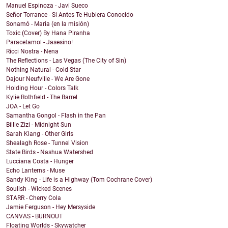
Manuel Espinoza - Javi Sueco
Señor Torrance - Si Antes Te Hubiera Conocido
Sonamó - Maria (en la misión)
Toxic (Cover) By Hana Piranha
Paracetamol - Jasesino!
Ricci Nostra - Nena
The Reflections - Las Vegas (The City of Sin)
Nothing Natural - Cold Star
Dajour Neufville - We Are Gone
Holding Hour - Colors Talk
Kylie Rothfield - The Barrel
JOA - Let Go
Samantha Gongol - Flash in the Pan
Billie Zizi - Midnight Sun
Sarah Klang - Other Girls
Shealagh Rose - Tunnel Vision
State Birds - Nashua Watershed
Lucciana Costa - Hunger
Echo Lanterns - Muse
Sandy King - Life is a Highway (Tom Cochrane Cover)
Soulish - Wicked Scenes
STARR - Cherry Cola
Jamie Ferguson - Hey Mersyside
CANVAS - BURNOUT
Floating Worlds - Skywatcher