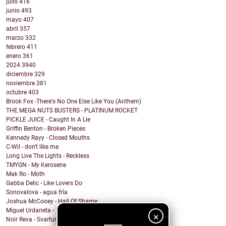
julio
416
junio
493
mayo
407
abril
357
marzo
332
febrero
411
enero
361
2024
3940
diciembre
329
noviembre
381
octubre
403
Brook Fox -There's No One Else Like You (Anthem)
THE MEGA NUTS BUSTERS - PLATINUM ROCKET
PICKLE JUICE - Caught In A Lie
Griffin Benton - Broken Pieces
Kennedy Rayy - Closed Mouths
C-Wil - don't like me
Long Live The Lights - Reckless
TMYGN - My Kerosene
Mak Ro - Moth
Gabba Delic - Like Lovers Do
Sonovalova - agua fría
Joshua McCooey - Hall Of Shame
Miguel Urdaneta - Te Sigo Pensando
×
Noir Reva - Svartur