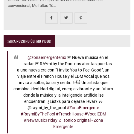
convencional, Me faltas Tú…
!MIRA NUESTRO ÚLTIMO VIDEO!
@zonaemergentemx
🚨 Nueva música en el
radar 🚨 RAYmi by the Pool nos abre las puertas
a una nueva era con “I Invite You to Feel Good”, un
viaje entre el French House y el EDM vocal que nos
invita a soltar, bailar y sentir. ✨🐱 Un artista que
combina identidad digital, energía vibrante y un futuro
donde la música y la inteligencia artificial se
encuentran. ¿Listxs para dejarse llevar? 🎶
@raymi_by_the_pool
#ZonaEmergente
#RaymiByThePool
#FrenchHouse
#VocalEDM
#NewMusicFriday
♬ sonido original - Zona
Emergente