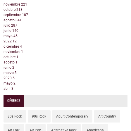
noviembre
221
octubre
218
septiembre
187
agosto
341
julio
287
junio
140
mayo
45
2022
12
diciembre
4
noviembre
1
octubre
1
agosto
1
junio
2
marzo
3
2020
5
mayo
2
abril
3
GÉNEROS
80s Rock
90s Rock
Adult Contemporary
Alt Country
Alt Folk
Alt Pop
Alternative Rock
Americana