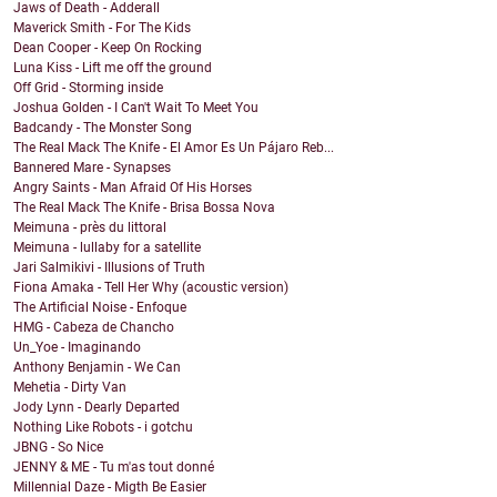
Jaws of Death - Adderall
Maverick Smith - For The Kids
Dean Cooper - Keep On Rocking
Luna Kiss - Lift me off the ground
Off Grid - Storming inside
Joshua Golden - I Can't Wait To Meet You
Badcandy - The Monster Song
The Real Mack The Knife - El Amor Es Un Pájaro Reb...
Bannered Mare - Synapses
Angry Saints - Man Afraid Of His Horses
The Real Mack The Knife - Brisa Bossa Nova
Meimuna - près du littoral
Meimuna - lullaby for a satellite
Jari Salmikivi - Illusions of Truth
Fiona Amaka - Tell Her Why (acoustic version)
The Artificial Noise - Enfoque
HMG - Cabeza de Chancho
Un_Yoe - Imaginando
Anthony Benjamin - We Can
Mehetia - Dirty Van
Jody Lynn - Dearly Departed
Nothing Like Robots - i gotchu
JBNG - So Nice
JENNY & ME - Tu m'as tout donné
Millennial Daze - Migth Be Easier