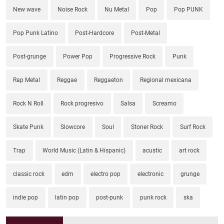
New wave
Noise Rock
Nu Metal
Pop
Pop PUNK
Pop Punk Latino
Post-Hardcore
Post-Metal
Post-grunge
Power Pop
Progressive Rock
Punk
Rap Metal
Reggae
Reggaeton
Regional mexicana
Rock N Roll
Rock progresivo
Salsa
Screamo
Skate Punk
Slowcore
Soul
Stoner Rock
Surf Rock
Trap
World Music (Latin & Hispanic)
acustic
art rock
classic rock
edm
electro pop
electronic
grunge
indie pop
latin pop
post-punk
punk rock
ska