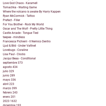
Love God Chaos - Karamell
Tomachka - Waiting Game
Where the volcano is awake By Harry Kappen
Ryan McCormick - Tattoo
Prefect - Filler
For You Brother - Rock My World
Oscar and The Wolf - Pretty Little Thing
Castle Arcade - Tongue Tied
teepee - mindless
Francesca Pichierri - Il Nemico Dentro
Ljud & Bild - Under Vattnet
Lovebugs - Coraline
Lisa Paul - Clocks
Jacqui Beaa - Conditional
septiembre
373
agosto
434
julio
329
junio
289
mayo
336
abril
223
marzo
399
febrero
243
enero
201
2023
1632
diciembre
193