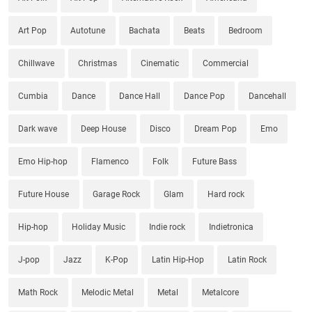
Art Pop
Autotune
Bachata
Beats
Bedroom
Chillwave
Christmas
Cinematic
Commercial
Cumbia
Dance
Dance Hall
Dance Pop
Dancehall
Dark wave
Deep House
Disco
Dream Pop
Emo
Emo Hip-hop
Flamenco
Folk
Future Bass
Future House
Garage Rock
Glam
Hard rock
Hip-hop
Holiday Music
Indie rock
Indietronica
J-pop
Jazz
K-Pop
Latin Hip-Hop
Latin Rock
Math Rock
Melodic Metal
Metal
Metalcore