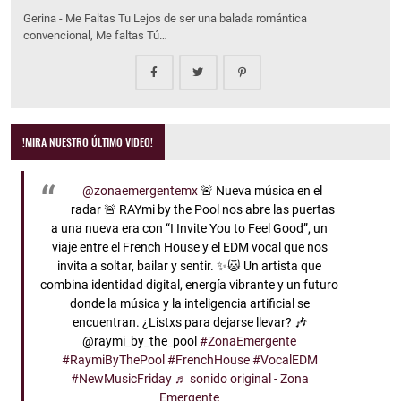
Gerina - Me Faltas Tu Lejos de ser una balada romántica
convencional, Me faltas Tú…
!MIRA NUESTRO ÚLTIMO VIDEO!
@zonaemergentemx
🚨 Nueva música en el
radar 🚨 RAYmi by the Pool nos abre las puertas
a una nueva era con “I Invite You to Feel Good”, un
viaje entre el French House y el EDM vocal que nos
invita a soltar, bailar y sentir. ✨🐱 Un artista que
combina identidad digital, energía vibrante y un futuro
donde la música y la inteligencia artificial se
encuentran. ¿Listxs para dejarse llevar? 🎶
@raymi_by_the_pool
#ZonaEmergente
#RaymiByThePool
#FrenchHouse
#VocalEDM
#NewMusicFriday
♬ sonido original - Zona
Emergente