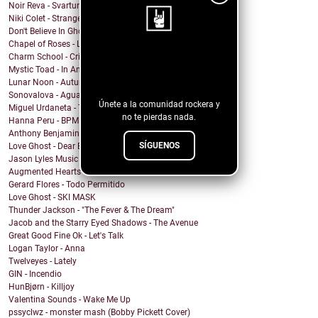
Noir Reva - Svartur
Niki Colet - Strange Dreams
Don't Believe In Ghosts - Brooklyn Baby
Chapel of Roses - Lose Control
Charm School - Crime Time
¡Sigue nuestro
Mystic Toad - In Another World
blog!
Lunar Noon - Autumn Passing
Sonovalova - Agua Fría
Únete a la comunidad rockera y
Miguel Urdaneta - Te Sigo Pensando
no te pierdas nada.
Hanna Peru - BPM
Anthony Benjamin - Protect Yourself
SÍGUENOS
Love Ghost - Dear Boy
Jason Lyles Music - Survival
Augmented Hearts - J.V.H.
Gerard Flores - Todo Permitido
Love Ghost - SKI MASK
Thunder Jackson - "The Fever & The Dream"
Jacob and the Starry Eyed Shadows - The Avenue
Great Good Fine Ok - Let's Talk
Logan Taylor - Anna
Twelveyes - Lately
GIN - Incendio
HunBjørn - Killjoy
Valentina Sounds - Wake Me Up
pssyclwz - monster mash (Bobby Pickett Cover)