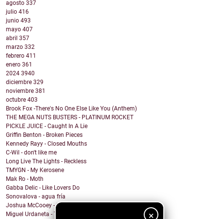
agosto
337
julio
416
junio
493
mayo
407
abril
357
marzo
332
febrero
411
enero
361
2024
3940
diciembre
329
noviembre
381
octubre
403
Brook Fox -There's No One Else Like You (Anthem)
THE MEGA NUTS BUSTERS - PLATINUM ROCKET
PICKLE JUICE - Caught In A Lie
Griffin Benton - Broken Pieces
Kennedy Rayy - Closed Mouths
C-Wil - don't like me
Long Live The Lights - Reckless
TMYGN - My Kerosene
Mak Ro - Moth
Gabba Delic - Like Lovers Do
Sonovalova - agua fría
Joshua McCooey - Hall Of Shame
×
Miguel Urdaneta - Te Sigo Pensando