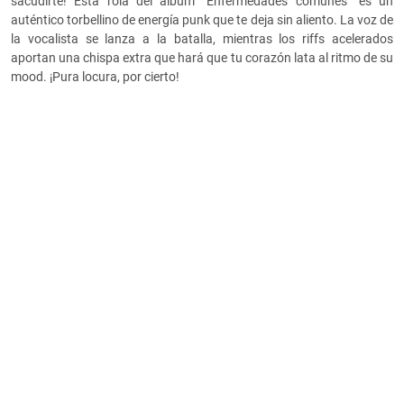
sacudirte! Esta rola del álbum “Enfermedades comunes” es un
auténtico torbellino de energía punk que te deja sin aliento. La voz de
la vocalista se lanza a la batalla, mientras los riffs acelerados
aportan una chispa extra que hará que tu corazón lata al ritmo de su
mood. ¡Pura locura, por cierto!