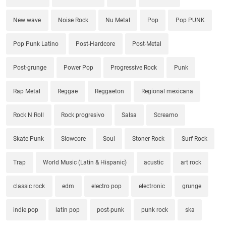
New wave
Noise Rock
Nu Metal
Pop
Pop PUNK
Pop Punk Latino
Post-Hardcore
Post-Metal
Post-grunge
Power Pop
Progressive Rock
Punk
Rap Metal
Reggae
Reggaeton
Regional mexicana
Rock N Roll
Rock progresivo
Salsa
Screamo
Skate Punk
Slowcore
Soul
Stoner Rock
Surf Rock
Trap
World Music (Latin & Hispanic)
acustic
art rock
classic rock
edm
electro pop
electronic
grunge
indie pop
latin pop
post-punk
punk rock
ska