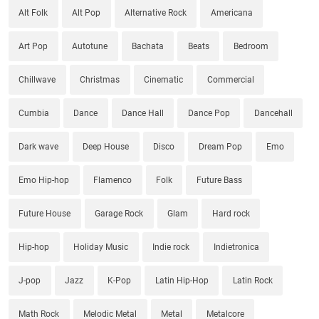
Alt Folk
Alt Pop
Alternative Rock
Americana
Art Pop
Autotune
Bachata
Beats
Bedroom
Chillwave
Christmas
Cinematic
Commercial
Cumbia
Dance
Dance Hall
Dance Pop
Dancehall
Dark wave
Deep House
Disco
Dream Pop
Emo
Emo Hip-hop
Flamenco
Folk
Future Bass
Future House
Garage Rock
Glam
Hard rock
Hip-hop
Holiday Music
Indie rock
Indietronica
J-pop
Jazz
K-Pop
Latin Hip-Hop
Latin Rock
Math Rock
Melodic Metal
Metal
Metalcore