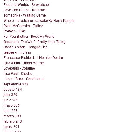
Floating Worlds - Skywatcher
Love God Chaos - Karamell
Tomachka - Waiting Game
Where the volcano is awake By Harry Kappen
Ryan McCormick - Tattoo
Prefect - Filler
For You Brother - Rock My World
Oscar and The Wolf - Pretty Little Thing
Castle Arcade - Tongue Tied
teepee - mindless
Francesca Pichierri - Il Nemico Dentro
Ljud & Bild - Under Vattnet
Lovebugs - Coraline
Lisa Paul - Clocks
Jacqui Beaa - Conditional
septiembre
373
agosto
434
julio
329
junio
289
mayo
336
abril
223
marzo
399
febrero
243
enero
201