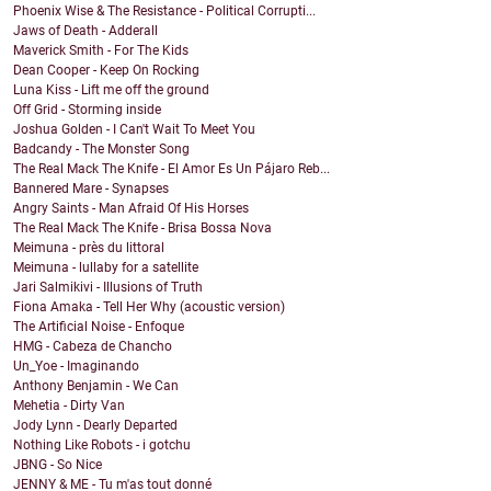
Phoenix Wise & The Resistance - Political Corrupti...
Jaws of Death - Adderall
Maverick Smith - For The Kids
Dean Cooper - Keep On Rocking
Luna Kiss - Lift me off the ground
Off Grid - Storming inside
Joshua Golden - I Can't Wait To Meet You
Badcandy - The Monster Song
The Real Mack The Knife - El Amor Es Un Pájaro Reb...
Bannered Mare - Synapses
Angry Saints - Man Afraid Of His Horses
The Real Mack The Knife - Brisa Bossa Nova
Meimuna - près du littoral
Meimuna - lullaby for a satellite
Jari Salmikivi - Illusions of Truth
Fiona Amaka - Tell Her Why (acoustic version)
The Artificial Noise - Enfoque
HMG - Cabeza de Chancho
Un_Yoe - Imaginando
Anthony Benjamin - We Can
Mehetia - Dirty Van
Jody Lynn - Dearly Departed
Nothing Like Robots - i gotchu
JBNG - So Nice
JENNY & ME - Tu m'as tout donné