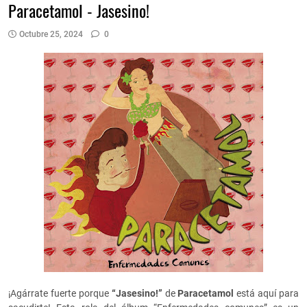
Paracetamol - Jasesino!
Octubre 25, 2024
0
¡Agárrate fuerte porque
“Jasesino!”
de
Paracetamol
está aquí para