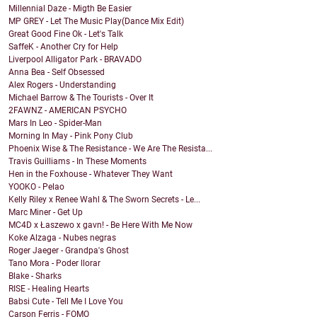
Millennial Daze - Migth Be Easier
MP GREY - Let The Music Play(Dance Mix Edit)
Great Good Fine Ok - Let's Talk
SaffeK - Another Cry for Help
Liverpool Alligator Park - BRAVADO
Anna Bea - Self Obsessed
Alex Rogers - Understanding
Michael Barrow & The Tourists - Over It
2FAWNZ - AMERICAN PSYCHO
Mars In Leo - Spider-Man
Morning In May - Pink Pony Club
Phoenix Wise & The Resistance - We Are The Resista...
Travis Guilliams - In These Moments
Hen in the Foxhouse - Whatever They Want
YOOKO - Pelao
Kelly Riley x Renee Wahl & The Sworn Secrets - Le...
Marc Miner - Get Up
MC4D x Łaszewo x gavn! - Be Here With Me Now
Koke Alzaga - Nubes negras
Roger Jaeger - Grandpa's Ghost
Tano Mora - Poder llorar
Blake - Sharks
RISE - Healing Hearts
Babsi Cute - Tell Me I Love You
Carson Ferris - FOMO