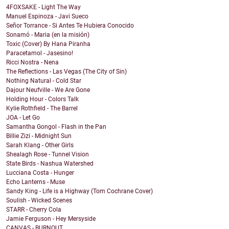
4FOXSAKE - Light The Way
Manuel Espinoza - Javi Sueco
Señor Torrance - Si Antes Te Hubiera Conocido
Sonamó - Maria (en la misión)
Toxic (Cover) By Hana Piranha
Paracetamol - Jasesino!
Ricci Nostra - Nena
The Reflections - Las Vegas (The City of Sin)
Nothing Natural - Cold Star
Dajour Neufville - We Are Gone
Holding Hour - Colors Talk
Kylie Rothfield - The Barrel
JOA - Let Go
Samantha Gongol - Flash in the Pan
Billie Zizi - Midnight Sun
Sarah Klang - Other Girls
Shealagh Rose - Tunnel Vision
State Birds - Nashua Watershed
Lucciana Costa - Hunger
Echo Lanterns - Muse
Sandy King - Life is a Highway (Tom Cochrane Cover)
Soulish - Wicked Scenes
STARR - Cherry Cola
Jamie Ferguson - Hey Mersyside
CANVAS - BURNOUT