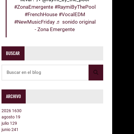
#ZonaEmergente
#RaymiByThePool
#FrenchHouse
#VocalEDM
#NewMusicFriday
♬ sonido original
- Zona Emergente
BUSCAR
ARCHIVO
2026
1630
agosto
19
julio
129
junio
241