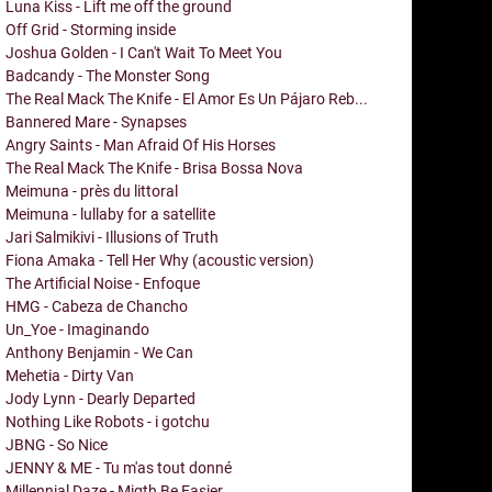
Luna Kiss - Lift me off the ground
Off Grid - Storming inside
Joshua Golden - I Can't Wait To Meet You
Badcandy - The Monster Song
The Real Mack The Knife - El Amor Es Un Pájaro Reb...
Bannered Mare - Synapses
Angry Saints - Man Afraid Of His Horses
The Real Mack The Knife - Brisa Bossa Nova
Meimuna - près du littoral
Meimuna - lullaby for a satellite
Jari Salmikivi - Illusions of Truth
Fiona Amaka - Tell Her Why (acoustic version)
The Artificial Noise - Enfoque
HMG - Cabeza de Chancho
Un_Yoe - Imaginando
Anthony Benjamin - We Can
Mehetia - Dirty Van
Jody Lynn - Dearly Departed
Nothing Like Robots - i gotchu
JBNG - So Nice
JENNY & ME - Tu m'as tout donné
Millennial Daze - Migth Be Easier