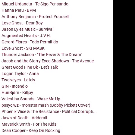
Miguel Urdaneta - Te Sigo Pensando
Hanna Peru - BPM
Anthony Benjamin - Protect Yourself
Love Ghost - Dear Boy
Jason Lyles Music - Survival
Augmented Hearts - J.V.H.
Gerard Flores - Todo Permitido
Love Ghost - SKI MASK
Thunder Jackson - "The Fever & The Dream"
Jacob and the Starry Eyed Shadows - The Avenue
Great Good Fine Ok - Let's Talk
Logan Taylor - Anna
Twelveyes - Lately
GIN - Incendio
HunBjørn - Killjoy
Valentina Sounds - Wake Me Up
pssyclwz - monster mash (Bobby Pickett Cover)
Phoenix Wise & The Resistance - Political Corrupti...
Jaws of Death - Adderall
Maverick Smith - For The Kids
Dean Cooper - Keep On Rocking