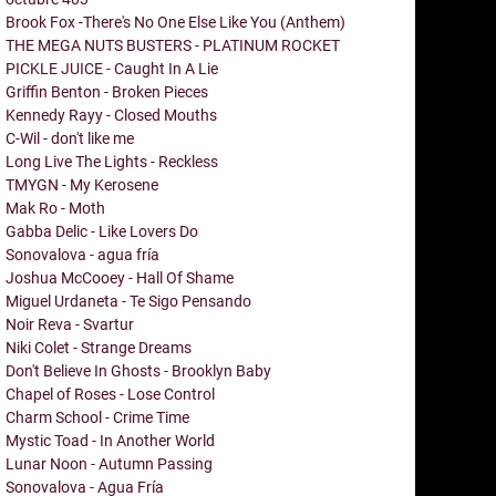
Brook Fox -There's No One Else Like You (Anthem)
THE MEGA NUTS BUSTERS - PLATINUM ROCKET
PICKLE JUICE - Caught In A Lie
Griffin Benton - Broken Pieces
Kennedy Rayy - Closed Mouths
C-Wil - don't like me
Long Live The Lights - Reckless
TMYGN - My Kerosene
Mak Ro - Moth
Gabba Delic - Like Lovers Do
Sonovalova - agua fría
Joshua McCooey - Hall Of Shame
Miguel Urdaneta - Te Sigo Pensando
Noir Reva - Svartur
Niki Colet - Strange Dreams
Don't Believe In Ghosts - Brooklyn Baby
Chapel of Roses - Lose Control
Charm School - Crime Time
Mystic Toad - In Another World
Lunar Noon - Autumn Passing
Sonovalova - Agua Fría