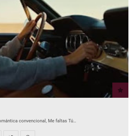
romántica convencional, Me faltas Tú…