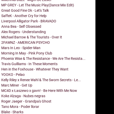
MP GREY - Let The Music Play(Dance Mix Edit)
Great Good Fine Ok - Let's Talk
SaffeK - Another Cry for Help
Liverpool Alligator Park - BRAVADO
Anna Bea - Self Obsessed
Alex Rogers - Understanding
Michael Barrow & The Tourists - Over It
2FAWNZ - AMERICAN PSYCHO
Mars In Leo - Spider-Man
Morning In May - Pink Pony Club
Phoenix Wise & The Resistance - We Are The Resista...
Travis Guilliams - In These Moments
Hen in the Foxhouse - Whatever They Want
YOOKO - Pelao
Kelly Riley x Renee Wahl & The Sworn Secrets - Le...
Marc Miner - Get Up
MC4D x Łaszewo x gavn! - Be Here With Me Now
Koke Alzaga - Nubes negras
Roger Jaeger - Grandpa's Ghost
Tano Mora - Poder llorar
Blake - Sharks