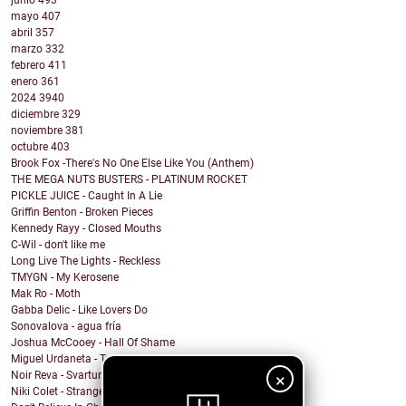
junio
493
mayo
407
abril
357
marzo
332
febrero
411
enero
361
2024
3940
diciembre
329
noviembre
381
octubre
403
Brook Fox -There's No One Else Like You (Anthem)
THE MEGA NUTS BUSTERS - PLATINUM ROCKET
PICKLE JUICE - Caught In A Lie
Griffin Benton - Broken Pieces
Kennedy Rayy - Closed Mouths
C-Wil - don't like me
Long Live The Lights - Reckless
TMYGN - My Kerosene
Mak Ro - Moth
Gabba Delic - Like Lovers Do
Sonovalova - agua fría
Joshua McCooey - Hall Of Shame
Miguel Urdaneta - Te Sigo Pensando
Noir Reva - Svartur
×
Niki Colet - Strange Dreams