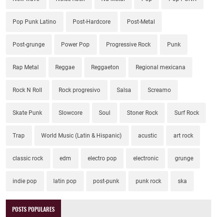
Pop Punk Latino
Post-Hardcore
Post-Metal
Post-grunge
Power Pop
Progressive Rock
Punk
Rap Metal
Reggae
Reggaeton
Regional mexicana
Rock N Roll
Rock progresivo
Salsa
Screamo
Skate Punk
Slowcore
Soul
Stoner Rock
Surf Rock
Trap
World Music (Latin & Hispanic)
acustic
art rock
classic rock
edm
electro pop
electronic
grunge
indie pop
latin pop
post-punk
punk rock
ska
POSTS POPULARES