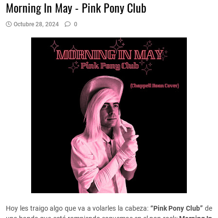
Morning In May - Pink Pony Club
Octubre 28, 2024
0
Hoy les traigo algo que va a volarles la cabeza:
“Pink Pony Club”
de