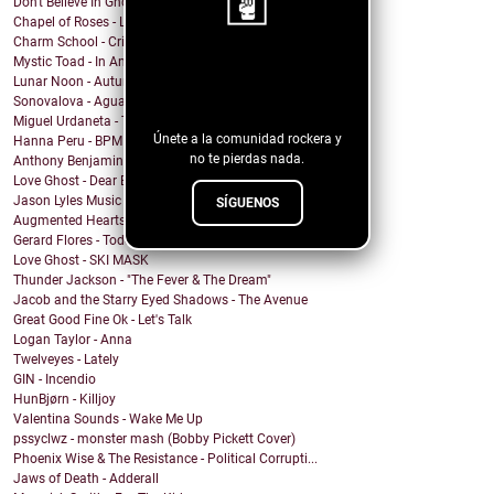
Don't Believe In Ghosts - Brooklyn Baby
Chapel of Roses - Lose Control
Charm School - Crime Time
Mystic Toad - In Another World
¡Sigue nuestro
Lunar Noon - Autumn Passing
blog!
Sonovalova - Agua Fría
Miguel Urdaneta - Te Sigo Pensando
Únete a la comunidad rockera y
Hanna Peru - BPM
no te pierdas nada.
Anthony Benjamin - Protect Yourself
Love Ghost - Dear Boy
Jason Lyles Music - Survival
SÍGUENOS
Augmented Hearts - J.V.H.
Gerard Flores - Todo Permitido
Love Ghost - SKI MASK
Thunder Jackson - "The Fever & The Dream"
Jacob and the Starry Eyed Shadows - The Avenue
Great Good Fine Ok - Let's Talk
Logan Taylor - Anna
Twelveyes - Lately
GIN - Incendio
HunBjørn - Killjoy
Valentina Sounds - Wake Me Up
pssyclwz - monster mash (Bobby Pickett Cover)
Phoenix Wise & The Resistance - Political Corrupti...
Jaws of Death - Adderall