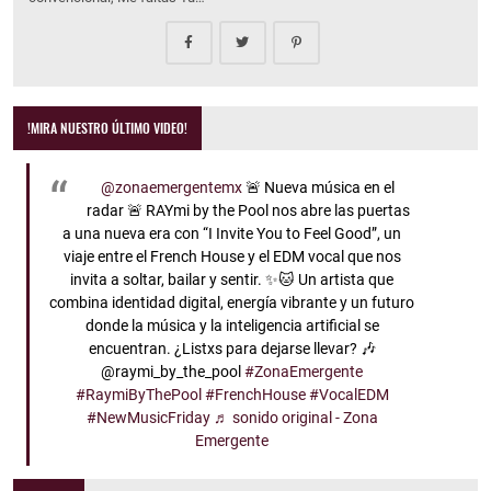
!MIRA NUESTRO ÚLTIMO VIDEO!
@zonaemergentemx
🚨 Nueva música en el
radar 🚨 RAYmi by the Pool nos abre las puertas
a una nueva era con “I Invite You to Feel Good”, un
viaje entre el French House y el EDM vocal que nos
invita a soltar, bailar y sentir. ✨🐱 Un artista que
combina identidad digital, energía vibrante y un futuro
donde la música y la inteligencia artificial se
encuentran. ¿Listxs para dejarse llevar? 🎶
@raymi_by_the_pool
#ZonaEmergente
#RaymiByThePool
#FrenchHouse
#VocalEDM
#NewMusicFriday
♬ sonido original - Zona
Emergente