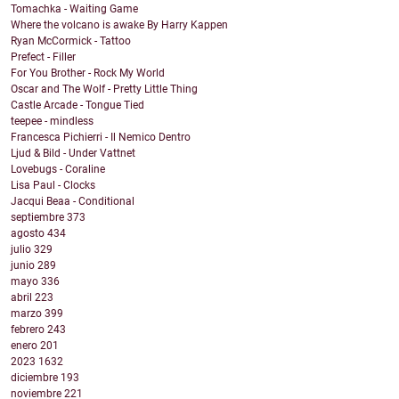
Tomachka - Waiting Game
Where the volcano is awake By Harry Kappen
Ryan McCormick - Tattoo
Prefect - Filler
For You Brother - Rock My World
Oscar and The Wolf - Pretty Little Thing
Castle Arcade - Tongue Tied
teepee - mindless
Francesca Pichierri - Il Nemico Dentro
Ljud & Bild - Under Vattnet
Lovebugs - Coraline
Lisa Paul - Clocks
Jacqui Beaa - Conditional
septiembre
373
agosto
434
julio
329
junio
289
mayo
336
abril
223
marzo
399
febrero
243
enero
201
2023
1632
diciembre
193
noviembre
221