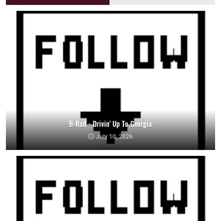
B-Rad - Drivin' Up To Georgia
July 10, 2026