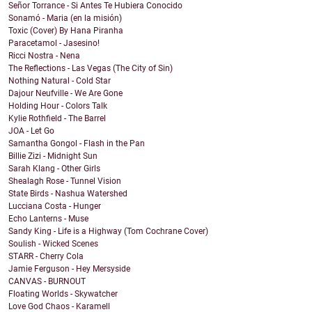
Señor Torrance - Si Antes Te Hubiera Conocido
Sonamó - Maria (en la misión)
Toxic (Cover) By Hana Piranha
Paracetamol - Jasesino!
Ricci Nostra - Nena
The Reflections - Las Vegas (The City of Sin)
Nothing Natural - Cold Star
Dajour Neufville - We Are Gone
Holding Hour - Colors Talk
Kylie Rothfield - The Barrel
JOA - Let Go
Samantha Gongol - Flash in the Pan
Billie Zizi - Midnight Sun
Sarah Klang - Other Girls
Shealagh Rose - Tunnel Vision
State Birds - Nashua Watershed
Lucciana Costa - Hunger
Echo Lanterns - Muse
Sandy King - Life is a Highway (Tom Cochrane Cover)
Soulish - Wicked Scenes
STARR - Cherry Cola
Jamie Ferguson - Hey Mersyside
CANVAS - BURNOUT
Floating Worlds - Skywatcher
Love God Chaos - Karamell