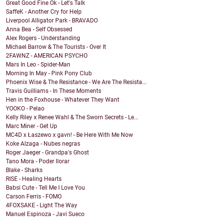
Great Good Fine Ok - Let's Talk
SaffeK - Another Cry for Help
Liverpool Alligator Park - BRAVADO
Anna Bea - Self Obsessed
Alex Rogers - Understanding
Michael Barrow & The Tourists - Over It
2FAWNZ - AMERICAN PSYCHO
Mars In Leo - Spider-Man
Morning In May - Pink Pony Club
Phoenix Wise & The Resistance - We Are The Resista...
Travis Guilliams - In These Moments
Hen in the Foxhouse - Whatever They Want
YOOKO - Pelao
Kelly Riley x Renee Wahl & The Sworn Secrets - Le...
Marc Miner - Get Up
MC4D x Łaszewo x gavn! - Be Here With Me Now
Koke Alzaga - Nubes negras
Roger Jaeger - Grandpa's Ghost
Tano Mora - Poder llorar
Blake - Sharks
RISE - Healing Hearts
Babsi Cute - Tell Me I Love You
Carson Ferris - FOMO
4FOXSAKE - Light The Way
Manuel Espinoza - Javi Sueco