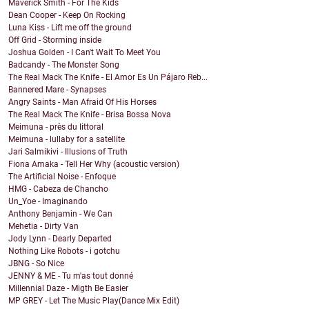
Maverick Smith - For The Kids
Dean Cooper - Keep On Rocking
Luna Kiss - Lift me off the ground
Off Grid - Storming inside
Joshua Golden - I Can't Wait To Meet You
Badcandy - The Monster Song
The Real Mack The Knife - El Amor Es Un Pájaro Reb...
Bannered Mare - Synapses
Angry Saints - Man Afraid Of His Horses
The Real Mack The Knife - Brisa Bossa Nova
Meimuna - près du littoral
Meimuna - lullaby for a satellite
Jari Salmikivi - Illusions of Truth
Fiona Amaka - Tell Her Why (acoustic version)
The Artificial Noise - Enfoque
HMG - Cabeza de Chancho
Un_Yoe - Imaginando
Anthony Benjamin - We Can
Mehetia - Dirty Van
Jody Lynn - Dearly Departed
Nothing Like Robots - i gotchu
JBNG - So Nice
JENNY & ME - Tu m'as tout donné
Millennial Daze - Migth Be Easier
MP GREY - Let The Music Play(Dance Mix Edit)