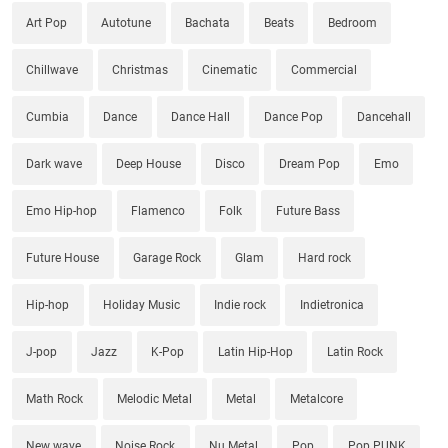
Art Pop
Autotune
Bachata
Beats
Bedroom
Chillwave
Christmas
Cinematic
Commercial
Cumbia
Dance
Dance Hall
Dance Pop
Dancehall
Dark wave
Deep House
Disco
Dream Pop
Emo
Emo Hip-hop
Flamenco
Folk
Future Bass
Future House
Garage Rock
Glam
Hard rock
Hip-hop
Holiday Music
Indie rock
Indietronica
J-pop
Jazz
K-Pop
Latin Hip-Hop
Latin Rock
Math Rock
Melodic Metal
Metal
Metalcore
New wave
Noise Rock
Nu Metal
Pop
Pop PUNK