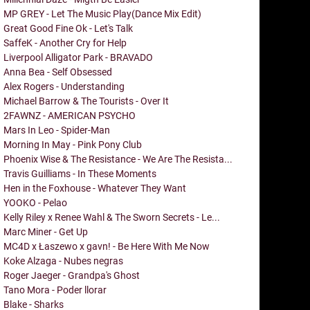
MP GREY - Let The Music Play(Dance Mix Edit)
Great Good Fine Ok - Let's Talk
SaffeK - Another Cry for Help
Liverpool Alligator Park - BRAVADO
Anna Bea - Self Obsessed
Alex Rogers - Understanding
Michael Barrow & The Tourists - Over It
2FAWNZ - AMERICAN PSYCHO
Mars In Leo - Spider-Man
Morning In May - Pink Pony Club
Phoenix Wise & The Resistance - We Are The Resista...
Travis Guilliams - In These Moments
Hen in the Foxhouse - Whatever They Want
YOOKO - Pelao
Kelly Riley x Renee Wahl & The Sworn Secrets - Le...
Marc Miner - Get Up
MC4D x Łaszewo x gavn! - Be Here With Me Now
Koke Alzaga - Nubes negras
Roger Jaeger - Grandpa's Ghost
Tano Mora - Poder llorar
Blake - Sharks