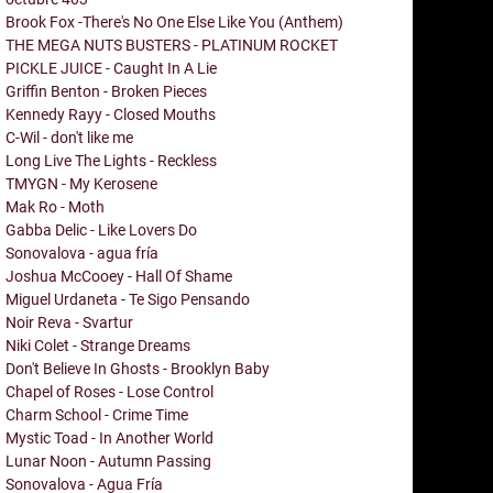
Brook Fox -There's No One Else Like You (Anthem)
THE MEGA NUTS BUSTERS - PLATINUM ROCKET
PICKLE JUICE - Caught In A Lie
Griffin Benton - Broken Pieces
Kennedy Rayy - Closed Mouths
C-Wil - don't like me
Long Live The Lights - Reckless
TMYGN - My Kerosene
Mak Ro - Moth
Gabba Delic - Like Lovers Do
Sonovalova - agua fría
Joshua McCooey - Hall Of Shame
Miguel Urdaneta - Te Sigo Pensando
Noir Reva - Svartur
Niki Colet - Strange Dreams
Don't Believe In Ghosts - Brooklyn Baby
Chapel of Roses - Lose Control
Charm School - Crime Time
Mystic Toad - In Another World
Lunar Noon - Autumn Passing
Sonovalova - Agua Fría