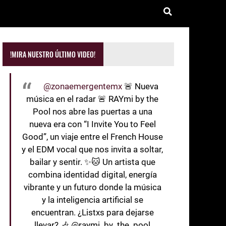
!MIRA NUESTRO ÚLTIMO VIDEO!
@zonaemergentemx
🚨 Nueva
música en el radar 🚨 RAYmi by the
Pool nos abre las puertas a una
nueva era con “I Invite You to Feel
Good”, un viaje entre el French House
y el EDM vocal que nos invita a soltar,
bailar y sentir. ✨🐱 Un artista que
combina identidad digital, energía
vibrante y un futuro donde la música
y la inteligencia artificial se
encuentran. ¿Listxs para dejarse
llevar? 🎶 @raymi_by_the_pool