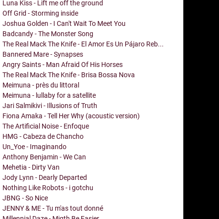
Luna Kiss - Lift me off the ground
Off Grid - Storming inside
Joshua Golden - I Can't Wait To Meet You
Badcandy - The Monster Song
The Real Mack The Knife - El Amor Es Un Pájaro Reb...
Bannered Mare - Synapses
Angry Saints - Man Afraid Of His Horses
The Real Mack The Knife - Brisa Bossa Nova
Meimuna - près du littoral
Meimuna - lullaby for a satellite
Jari Salmikivi - Illusions of Truth
Fiona Amaka - Tell Her Why (acoustic version)
The Artificial Noise - Enfoque
HMG - Cabeza de Chancho
Un_Yoe - Imaginando
Anthony Benjamin - We Can
Mehetia - Dirty Van
Jody Lynn - Dearly Departed
Nothing Like Robots - i gotchu
JBNG - So Nice
JENNY & ME - Tu m'as tout donné
Millennial Daze - Migth Be Easier