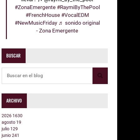
#ZonaEmergente
#RaymiByThePool
#FrenchHouse
#VocalEDM
#NewMusicFriday
♬ sonido original
- Zona Emergente
BUSCAR
ARCHIVO
2026
1630
agosto
19
julio
129
junio
241