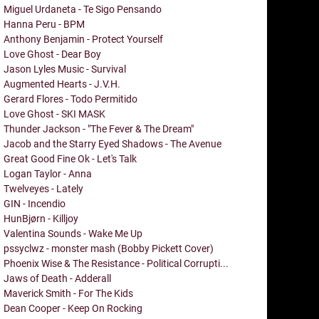
Miguel Urdaneta - Te Sigo Pensando
Hanna Peru - BPM
Anthony Benjamin - Protect Yourself
Love Ghost - Dear Boy
Jason Lyles Music - Survival
Augmented Hearts - J.V.H.
Gerard Flores - Todo Permitido
Love Ghost - SKI MASK
Thunder Jackson - "The Fever & The Dream"
Jacob and the Starry Eyed Shadows - The Avenue
Great Good Fine Ok - Let's Talk
Logan Taylor - Anna
Twelveyes - Lately
GIN - Incendio
HunBjørn - Killjoy
Valentina Sounds - Wake Me Up
pssyclwz - monster mash (Bobby Pickett Cover)
Phoenix Wise & The Resistance - Political Corrupti...
Jaws of Death - Adderall
Maverick Smith - For The Kids
Dean Cooper - Keep On Rocking