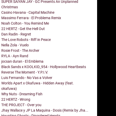
SUPER SAIYAN JAY - GC Presents An Unplanned
Christmas
Casino Havana - Capital Machine
Massimo Ferrara - El Problema Remix
Noah Colton - You Remind Me
22 HERTZ - Get the Hell Out
Dan Radin - Regret
The Love Robots - Riff in Peace
Nella Zola - Vuelo
Rosie Frost - The Archer
RYLA - Ayn Rand
jocsan duran - El Emblema
Black Sands x KOOLKID_954 - Hollywood Heartbeats
Reverse The Moment - Y.P.I.V.
Luis Fernando - No Vas a Volver
Worlds Apart x Okafuwa - Hidden Away (feat.
okafuwa)
Why Nuts - Dreaming Fish
22 HERTZ - Wrong
THE PROJECT - Over you
Jhay Wallace y JP La Maquina - Dosis (Remix by Jha...
Haunting Ghosts - Disordered Hearts