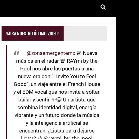
!MIRA NUESTRO ÚLTIMO VIDEO!
@zonaemergentemx
🚨 Nueva
música en el radar 🚨 RAYmi by the
Pool nos abre las puertas a una
nueva era con “I Invite You to Feel
Good”, un viaje entre el French House
y el EDM vocal que nos invita a soltar,
bailar y sentir. ✨🐱 Un artista que
combina identidad digital, energía
vibrante y un futuro donde la música
y la inteligencia artificial se
encuentran. ¿Listxs para dejarse
llevar? 🎶 @raymi_by_the_pool