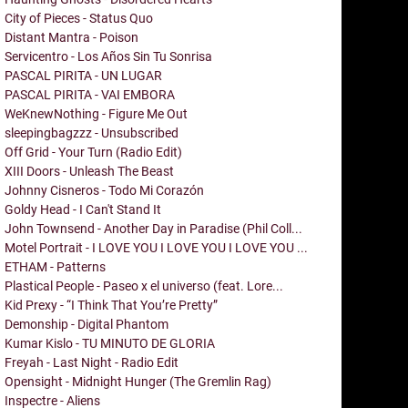
City of Pieces - Status Quo
Distant Mantra - Poison
Servicentro - Los Años Sin Tu Sonrisa
PASCAL PIRITA - UN LUGAR
PASCAL PIRITA - VAI EMBORA
WeKnewNothing - Figure Me Out
sleepingbagzzz - Unsubscribed
Off Grid - Your Turn (Radio Edit)
XIII Doors - Unleash The Beast
Johnny Cisneros - Todo Mi Corazón
Goldy Head - I Can't Stand It
John Townsend - Another Day in Paradise (Phil Coll...
Motel Portrait - I LOVE YOU I LOVE YOU I LOVE YOU ...
ETHAM - Patterns
Plastical People - Paseo x el universo (feat. Lore...
Kid Prexy - “I Think That You’re Pretty”
Demonship - Digital Phantom
Kumar Kislo - TU MINUTO DE GLORIA
Freyah - Last Night - Radio Edit
Opensight - Midnight Hunger (The Gremlin Rag)
Inspectre - Aliens