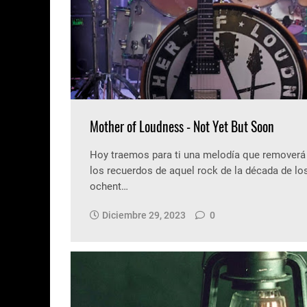
Mother of Loudness - Not Yet But Soon
Hoy traemos para ti una melodía que removerá
los recuerdos de aquel rock de la década de lo
ochent…
Diciembre 29, 2023
0