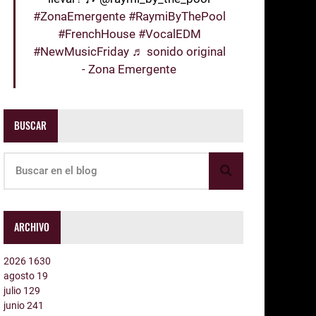
#ZonaEmergente
#RaymiByThePool
#FrenchHouse
#VocalEDM
#NewMusicFriday
♬ sonido original
- Zona Emergente
BUSCAR
ARCHIVO
2026
1630
agosto
19
julio
129
junio
241