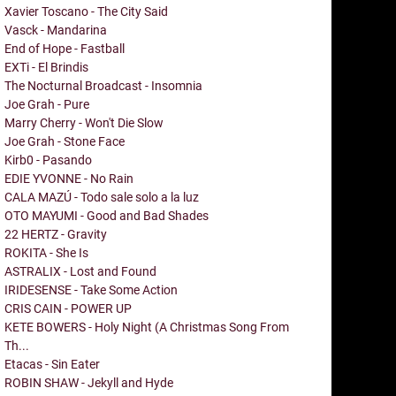
Xavier Toscano - The City Said
Vasck - Mandarina
End of Hope - Fastball
EXTi - El Brindis
The Nocturnal Broadcast - Insomnia
Joe Grah - Pure
Marry Cherry - Won't Die Slow
Joe Grah - Stone Face
Kirb0 - Pasando
EDIE YVONNE - No Rain
CALA MAZÚ - Todo sale solo a la luz
OTO MAYUMI - Good and Bad Shades
22 HERTZ - Gravity
ROKITA - She Is
ASTRALIX - Lost and Found
IRIDESENSE - Take Some Action
CRIS CAIN - POWER UP
KETE BOWERS - Holy Night (A Christmas Song From
Th...
Etacas - Sin Eater
ROBIN SHAW - Jekyll and Hyde