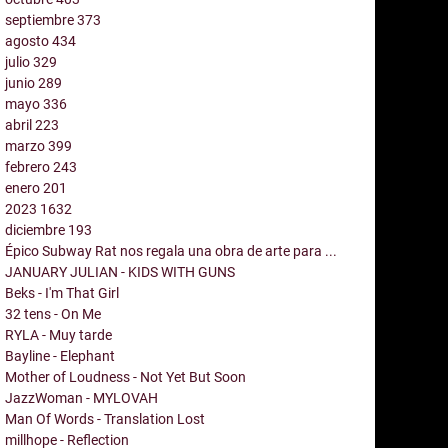
septiembre
373
agosto
434
julio
329
junio
289
mayo
336
abril
223
marzo
399
febrero
243
enero
201
2023
1632
diciembre
193
Épico Subway Rat nos regala una obra de arte para ...
JANUARY JULIAN - KIDS WITH GUNS
Beks - I'm That Girl
32 tens - On Me
RYLA - Muy tarde
Bayline - Elephant
Mother of Loudness - Not Yet But Soon
JazzWoman - MYLOVAH
Man Of Words - Translation Lost
millhope - Reflection