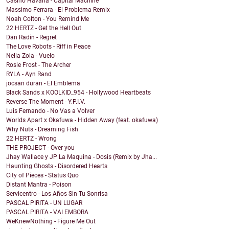
Casino Havana - Capital Machine
Massimo Ferrara - El Problema Remix
Noah Colton - You Remind Me
22 HERTZ - Get the Hell Out
Dan Radin - Regret
The Love Robots - Riff in Peace
Nella Zola - Vuelo
Rosie Frost - The Archer
RYLA - Ayn Rand
jocsan duran - El Emblema
Black Sands x KOOLKID_954 - Hollywood Heartbeats
Reverse The Moment - Y.P.I.V.
Luis Fernando - No Vas a Volver
Worlds Apart x Okafuwa - Hidden Away (feat. okafuwa)
Why Nuts - Dreaming Fish
22 HERTZ - Wrong
THE PROJECT - Over you
Jhay Wallace y JP La Maquina - Dosis (Remix by Jha...
Haunting Ghosts - Disordered Hearts
City of Pieces - Status Quo
Distant Mantra - Poison
Servicentro - Los Años Sin Tu Sonrisa
PASCAL PIRITA - UN LUGAR
PASCAL PIRITA - VAI EMBORA
WeKnewNothing - Figure Me Out