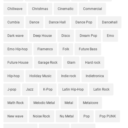
Chillwave
Christmas
Cinematic
Commercial
Cumbia
Dance
Dance Hall
Dance Pop
Dancehall
Dark wave
Deep House
Disco
Dream Pop
Emo
Emo Hip-hop
Flamenco
Folk
Future Bass
Future House
Garage Rock
Glam
Hard rock
Hip-hop
Holiday Music
Indie rock
Indietronica
J-pop
Jazz
K-Pop
Latin Hip-Hop
Latin Rock
Math Rock
Melodic Metal
Metal
Metalcore
New wave
Noise Rock
Nu Metal
Pop
Pop PUNK