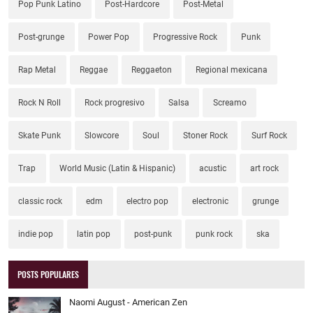
Pop Punk Latino
Post-Hardcore
Post-Metal
Post-grunge
Power Pop
Progressive Rock
Punk
Rap Metal
Reggae
Reggaeton
Regional mexicana
Rock N Roll
Rock progresivo
Salsa
Screamo
Skate Punk
Slowcore
Soul
Stoner Rock
Surf Rock
Trap
World Music (Latin & Hispanic)
acustic
art rock
classic rock
edm
electro pop
electronic
grunge
indie pop
latin pop
post-punk
punk rock
ska
POSTS POPULARES
Naomi August - American Zen