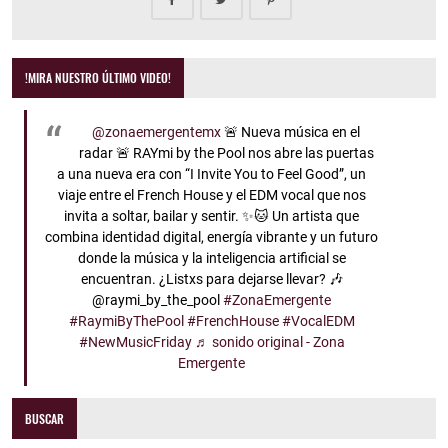
!MIRA NUESTRO ÚLTIMO VIDEO!
@zonaemergentemx
🚨 Nueva música en el
radar 🚨 RAYmi by the Pool nos abre las puertas
a una nueva era con “I Invite You to Feel Good”, un
viaje entre el French House y el EDM vocal que nos
invita a soltar, bailar y sentir. ✨🐱 Un artista que
combina identidad digital, energía vibrante y un futuro
donde la música y la inteligencia artificial se
encuentran. ¿Listxs para dejarse llevar? 🎶
@raymi_by_the_pool
#ZonaEmergente
#RaymiByThePool
#FrenchHouse
#VocalEDM
#NewMusicFriday
♬ sonido original - Zona
Emergente
BUSCAR