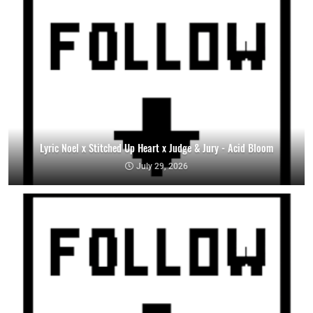
Lyric Noel x Stitched Up Heart x Judge & Jury - Acid Bloom
July 29, 2026