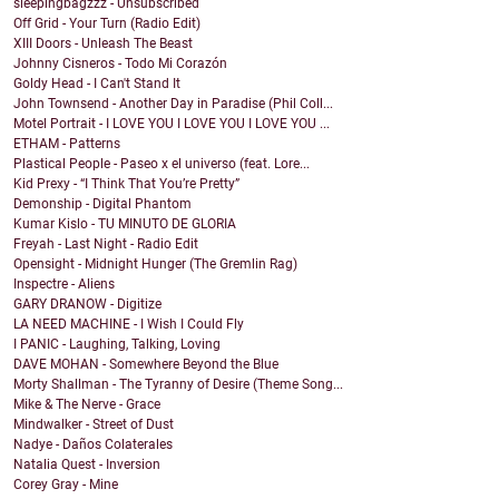
sleepingbagzzz - Unsubscribed
Off Grid - Your Turn (Radio Edit)
XIII Doors - Unleash The Beast
Johnny Cisneros - Todo Mi Corazón
Goldy Head - I Can't Stand It
John Townsend - Another Day in Paradise (Phil Coll...
Motel Portrait - I LOVE YOU I LOVE YOU I LOVE YOU ...
ETHAM - Patterns
Plastical People - Paseo x el universo (feat. Lore...
Kid Prexy - “I Think That You’re Pretty”
Demonship - Digital Phantom
Kumar Kislo - TU MINUTO DE GLORIA
Freyah - Last Night - Radio Edit
Opensight - Midnight Hunger (The Gremlin Rag)
Inspectre - Aliens
GARY DRANOW - Digitize
LA NEED MACHINE - I Wish I Could Fly
I PANIC - Laughing, Talking, Loving
DAVE MOHAN - Somewhere Beyond the Blue
Morty Shallman - The Tyranny of Desire (Theme Song...
Mike & The Nerve - Grace
Mindwalker - Street of Dust
Nadye - Daños Colaterales
Natalia Quest - Inversion
Corey Gray - Mine