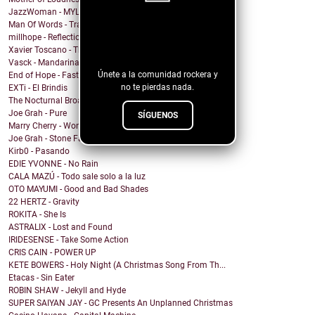
JazzWoman - MYLOVAH
Man Of Words - Translation Lost
¡Sigue nuestro
millhope - Reflection
blog!
Xavier Toscano - The City Said
Vasck - Mandarina
Únete a la comunidad rockera y
End of Hope - Fastball
no te pierdas nada.
EXTi - El Brindis
The Nocturnal Broadcast - Insomnia
Joe Grah - Pure
SÍGUENOS
Marry Cherry - Won't Die Slow
Joe Grah - Stone Face
Kirb0 - Pasando
EDIE YVONNE - No Rain
CALA MAZÚ - Todo sale solo a la luz
OTO MAYUMI - Good and Bad Shades
22 HERTZ - Gravity
ROKITA - She Is
ASTRALIX - Lost and Found
IRIDESENSE - Take Some Action
CRIS CAIN - POWER UP
KETE BOWERS - Holy Night (A Christmas Song From Th...
Etacas - Sin Eater
ROBIN SHAW - Jekyll and Hyde
SUPER SAIYAN JAY - GC Presents An Unplanned Christmas