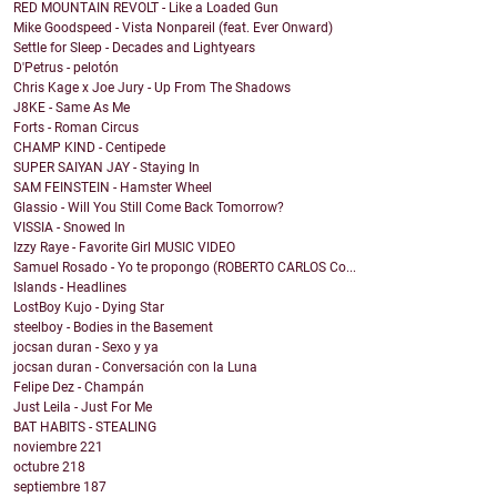
RED MOUNTAIN REVOLT - Like a Loaded Gun
Mike Goodspeed - Vista Nonpareil (feat. Ever Onward)
Settle for Sleep - Decades and Lightyears
D'Petrus - pelotón
Chris Kage x Joe Jury - Up From The Shadows
J8KE - Same As Me
Forts - Roman Circus
CHAMP KIND - Centipede
SUPER SAIYAN JAY - Staying In
SAM FEINSTEIN - Hamster Wheel
Glassio - Will You Still Come Back Tomorrow?
VISSIA - Snowed In
Izzy Raye - Favorite Girl MUSIC VIDEO
Samuel Rosado - Yo te propongo (ROBERTO CARLOS Co...
Islands - Headlines
LostBoy Kujo - Dying Star
steelboy - Bodies in the Basement
jocsan duran - Sexo y ya
jocsan duran - Conversación con la Luna
Felipe Dez - Champán
Just Leila - Just For Me
BAT HABITS - STEALING
noviembre
221
octubre
218
septiembre
187