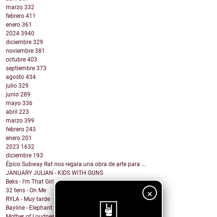
marzo
332
febrero
411
enero
361
2024
3940
diciembre
329
noviembre
381
octubre
403
septiembre
373
agosto
434
julio
329
junio
289
mayo
336
abril
223
marzo
399
febrero
243
enero
201
2023
1632
diciembre
193
Épico Subway Rat nos regala una obra de arte para ...
JANUARY JULIAN - KIDS WITH GUNS
Beks - I'm That Girl
32 tens - On Me
×
RYLA - Muy tarde
Bayline - Elephant
Mother of Loudness - Not Yet But Soon