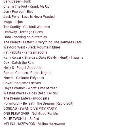
Dark Dazey - Junk
Charm The Riot - Krank Me Up
Jerry Peerson - Bisq
Jack Perry - Love Is Never Wasted
Mugu - Lejos
The Quality - Cocktail Waitress
Leadway - Teenage Queen
Lüdo - choking on butterflies
The Dionysus Effect - Everything The Darkness Eats
Wayford West - Black Mountain Blues
Fat Rabbits - Fantasmagoria
KamiKwazi x Shardz x Oake (Oaklyn Hunt) - Imagine
Dax - Catch the Rain
Nelly S - Forget About Us
Roman Candles - Purple Nights
Noemi - Gallardo Pléyades
Coval - hablemos de vos
Hayes Warner - Worst Time of Year
Wasted Waves - Tides (feat. KATNR)
The Dream Eaters - mood pills
Polymorph - Beneath The Dreams (Radio Edit)
DOGDAD - SWAN DIVE PITY PARTY
ONE FLEW OVER - Not Good For Me
OLLIE TWOHILL - Stifled
MELINA HAZEWOOD - Melina Hazewood