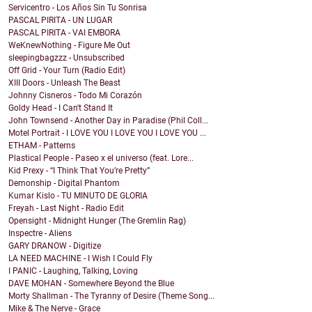
Servicentro - Los Años Sin Tu Sonrisa
PASCAL PIRITA - UN LUGAR
PASCAL PIRITA - VAI EMBORA
WeKnewNothing - Figure Me Out
sleepingbagzzz - Unsubscribed
Off Grid - Your Turn (Radio Edit)
XIII Doors - Unleash The Beast
Johnny Cisneros - Todo Mi Corazón
Goldy Head - I Can't Stand It
John Townsend - Another Day in Paradise (Phil Coll...
Motel Portrait - I LOVE YOU I LOVE YOU I LOVE YOU ...
ETHAM - Patterns
Plastical People - Paseo x el universo (feat. Lore...
Kid Prexy - “I Think That You’re Pretty”
Demonship - Digital Phantom
Kumar Kislo - TU MINUTO DE GLORIA
Freyah - Last Night - Radio Edit
Opensight - Midnight Hunger (The Gremlin Rag)
Inspectre - Aliens
GARY DRANOW - Digitize
LA NEED MACHINE - I Wish I Could Fly
I PANIC - Laughing, Talking, Loving
DAVE MOHAN - Somewhere Beyond the Blue
Morty Shallman - The Tyranny of Desire (Theme Song...
Mike & The Nerve - Grace