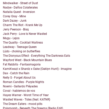
Mindwalker - Street of Dust
Nadye - Daños Colaterales
Natalia Quest - Inversion
Corey Gray - Mine
Dark Dazey - Junk
Charm The Riot - Krank Me Up
Jerry Peerson - Bisq
Jack Perry - Love Is Never Wasted
Mugu - Lejos
The Quality - Cocktail Waitress
Leadway - Teenage Queen
Lüdo - choking on butterflies
The Dionysus Effect - Everything The Darkness Eats
Wayford West - Black Mountain Blues
Fat Rabbits - Fantasmagoria
KamiKwazi x Shardz x Oake (Oaklyn Hunt) - Imagine
Dax - Catch the Rain
Nelly S - Forget About Us
Roman Candles - Purple Nights
Noemi - Gallardo Pléyades
Coval - hablemos de vos
Hayes Warner - Worst Time of Year
Wasted Waves - Tides (feat. KATNR)
The Dream Eaters - mood pills
Polymorph - Beneath The Dreams (Radio Edit)