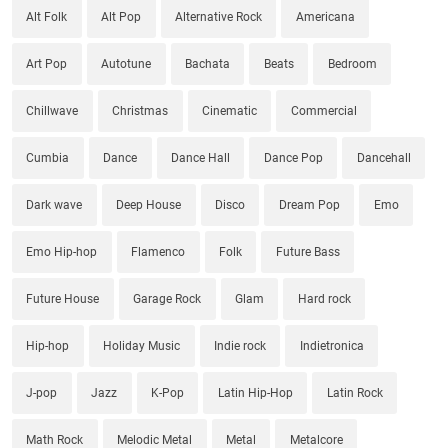
Alt Folk
Alt Pop
Alternative Rock
Americana
Art Pop
Autotune
Bachata
Beats
Bedroom
Chillwave
Christmas
Cinematic
Commercial
Cumbia
Dance
Dance Hall
Dance Pop
Dancehall
Dark wave
Deep House
Disco
Dream Pop
Emo
Emo Hip-hop
Flamenco
Folk
Future Bass
Future House
Garage Rock
Glam
Hard rock
Hip-hop
Holiday Music
Indie rock
Indietronica
J-pop
Jazz
K-Pop
Latin Hip-Hop
Latin Rock
Math Rock
Melodic Metal
Metal
Metalcore