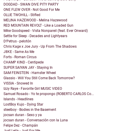
DOGDAD - SWAN DIVE PITY PARTY
ONE FLEW OVER - Not Good For Me
OLLIE TWOHILL - Stifled
MELINA HAZEWOOD - Melina Hazewood
RED MOUNTAIN REVOLT - Like a Loaded Gun
Mike Goodspeed - Vista Nonpareil (feat. Ever Onward)
Settle for Sleep - Decades and Lightyears
D'Petrus - pelotón
Chris Kage x Joe Jury - Up From The Shadows
J8KE - Same As Me
Forts - Roman Circus
CHAMP KIND - Centipede
SUPER SAIYAN JAY - Staying In
SAM FEINSTEIN - Hamster Wheel
Glassio - Will You Still Come Back Tomorrow?
VISSIA - Snowed In
Izzy Raye - Favorite Girl MUSIC VIDEO
Samuel Rosado - Yo te propongo (ROBERTO CARLOS Co...
Islands - Headlines
LostBoy Kujo - Dying Star
steelboy - Bodies in the Basement
jocsan duran - Sexo y ya
jocsan duran - Conversación con la Luna
Felipe Dez - Champán
Just Leila - Just For Me