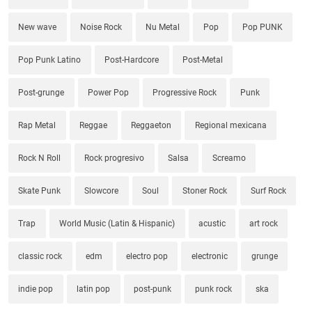
New wave
Noise Rock
Nu Metal
Pop
Pop PUNK
Pop Punk Latino
Post-Hardcore
Post-Metal
Post-grunge
Power Pop
Progressive Rock
Punk
Rap Metal
Reggae
Reggaeton
Regional mexicana
Rock N Roll
Rock progresivo
Salsa
Screamo
Skate Punk
Slowcore
Soul
Stoner Rock
Surf Rock
Trap
World Music (Latin & Hispanic)
acustic
art rock
classic rock
edm
electro pop
electronic
grunge
indie pop
latin pop
post-punk
punk rock
ska