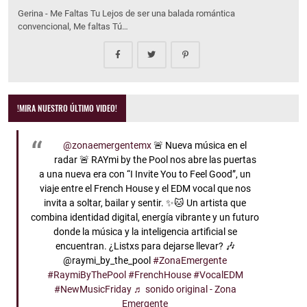
Gerina - Me Faltas Tu Lejos de ser una balada romántica
convencional, Me faltas Tú…
!MIRA NUESTRO ÚLTIMO VIDEO!
@zonaemergentemx
🚨 Nueva música en el
radar 🚨 RAYmi by the Pool nos abre las puertas
a una nueva era con “I Invite You to Feel Good”, un
viaje entre el French House y el EDM vocal que nos
invita a soltar, bailar y sentir. ✨🐱 Un artista que
combina identidad digital, energía vibrante y un futuro
donde la música y la inteligencia artificial se
encuentran. ¿Listxs para dejarse llevar? 🎶
@raymi_by_the_pool
#ZonaEmergente
#RaymiByThePool
#FrenchHouse
#VocalEDM
#NewMusicFriday
♬ sonido original - Zona
Emergente