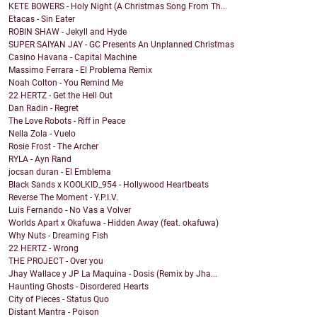
KETE BOWERS - Holy Night (A Christmas Song From Th...
Etacas - Sin Eater
ROBIN SHAW - Jekyll and Hyde
SUPER SAIYAN JAY - GC Presents An Unplanned Christmas
Casino Havana - Capital Machine
Massimo Ferrara - El Problema Remix
Noah Colton - You Remind Me
22 HERTZ - Get the Hell Out
Dan Radin - Regret
The Love Robots - Riff in Peace
Nella Zola - Vuelo
Rosie Frost - The Archer
RYLA - Ayn Rand
jocsan duran - El Emblema
Black Sands x KOOLKID_954 - Hollywood Heartbeats
Reverse The Moment - Y.P.I.V.
Luis Fernando - No Vas a Volver
Worlds Apart x Okafuwa - Hidden Away (feat. okafuwa)
Why Nuts - Dreaming Fish
22 HERTZ - Wrong
THE PROJECT - Over you
Jhay Wallace y JP La Maquina - Dosis (Remix by Jha...
Haunting Ghosts - Disordered Hearts
City of Pieces - Status Quo
Distant Mantra - Poison