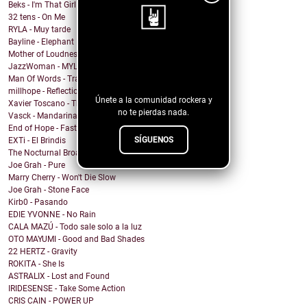
Beks - I'm That Girl
32 tens - On Me
RYLA - Muy tarde
Bayline - Elephant
Mother of Loudness - Not Yet But Soon
¡Sigue nuestro
JazzWoman - MYLOVAH
blog!
Man Of Words - Translation Lost
millhope - Reflection
Únete a la comunidad rockera y
Xavier Toscano - The City Said
no te pierdas nada.
Vasck - Mandarina
End of Hope - Fastball
SÍGUENOS
EXTi - El Brindis
The Nocturnal Broadcast - Insomnia
Joe Grah - Pure
Marry Cherry - Won't Die Slow
Joe Grah - Stone Face
Kirb0 - Pasando
EDIE YVONNE - No Rain
CALA MAZÚ - Todo sale solo a la luz
OTO MAYUMI - Good and Bad Shades
22 HERTZ - Gravity
ROKITA - She Is
ASTRALIX - Lost and Found
IRIDESENSE - Take Some Action
CRIS CAIN - POWER UP