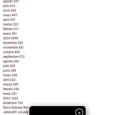
agosto
337
julio
416
junio
493
mayo
407
abril
357
marzo
332
febrero
411
enero
361
2024
3940
diciembre
329
noviembre
381
octubre
403
septiembre
373
agosto
434
julio
329
junio
289
mayo
336
abril
223
marzo
399
febrero
243
enero
201
2023
1632
diciembre
193
Épico Subway Rat nos regala una obra de arte para ...
×
JANUARY JULIAN - KIDS WITH GUNS