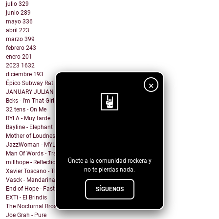
julio
329
junio
289
mayo
336
abril
223
marzo
399
febrero
243
enero
201
2023
1632
diciembre
193
×
Épico Subway Rat nos regala una obra de arte para ...
JANUARY JULIAN - KIDS WITH GUNS
Beks - I'm That Girl
32 tens - On Me
RYLA - Muy tarde
Bayline - Elephant
¡Sigue nuestro
Mother of Loudness - Not Yet But Soon
blog!
JazzWoman - MYLOVAH
Man Of Words - Translation Lost
Únete a la comunidad rockera y
millhope - Reflection
no te pierdas nada.
Xavier Toscano - The City Said
Vasck - Mandarina
End of Hope - Fastball
SÍGUENOS
EXTi - El Brindis
The Nocturnal Broadcast - Insomnia
Joe Grah - Pure