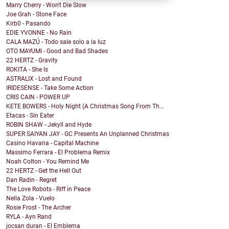
Marry Cherry - Won't Die Slow
Joe Grah - Stone Face
Kirb0 - Pasando
EDIE YVONNE - No Rain
CALA MAZÚ - Todo sale solo a la luz
OTO MAYUMI - Good and Bad Shades
22 HERTZ - Gravity
ROKITA - She Is
ASTRALIX - Lost and Found
IRIDESENSE - Take Some Action
CRIS CAIN - POWER UP
KETE BOWERS - Holy Night (A Christmas Song From Th...
Etacas - Sin Eater
ROBIN SHAW - Jekyll and Hyde
SUPER SAIYAN JAY - GC Presents An Unplanned Christmas
Casino Havana - Capital Machine
Massimo Ferrara - El Problema Remix
Noah Colton - You Remind Me
22 HERTZ - Get the Hell Out
Dan Radin - Regret
The Love Robots - Riff in Peace
Nella Zola - Vuelo
Rosie Frost - The Archer
RYLA - Ayn Rand
jocsan duran - El Emblema