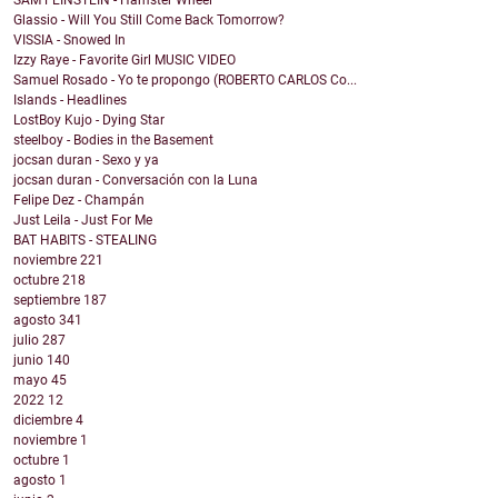
SAM FEINSTEIN - Hamster Wheel
Glassio - Will You Still Come Back Tomorrow?
VISSIA - Snowed In
Izzy Raye - Favorite Girl MUSIC VIDEO
Samuel Rosado - Yo te propongo (ROBERTO CARLOS Co...
Islands - Headlines
LostBoy Kujo - Dying Star
steelboy - Bodies in the Basement
jocsan duran - Sexo y ya
jocsan duran - Conversación con la Luna
Felipe Dez - Champán
Just Leila - Just For Me
BAT HABITS - STEALING
noviembre
221
octubre
218
septiembre
187
agosto
341
julio
287
junio
140
mayo
45
2022
12
diciembre
4
noviembre
1
octubre
1
agosto
1