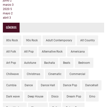
junio
2
marzo
3
2020
5
mayo
2
abril
3
GÉNEROS
80s Rock
90s Rock
Adult Contemporary
Alt Country
Alt Folk
Alt Pop
Alternative Rock
Americana
Art Pop
Autotune
Bachata
Beats
Bedroom
Chillwave
Christmas
Cinematic
Commercial
Cumbia
Dance
Dance Hall
Dance Pop
Dancehall
Dark wave
Deep House
Disco
Dream Pop
Emo