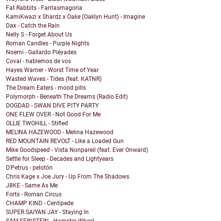
Fat Rabbits - Fantasmagoria
KamiKwazi x Shardz x Oake (Oaklyn Hunt) - Imagine
Dax - Catch the Rain
Nelly S - Forget About Us
Roman Candles - Purple Nights
Noemi - Gallardo Pléyades
Coval - hablemos de vos
Hayes Warner - Worst Time of Year
Wasted Waves - Tides (feat. KATNR)
The Dream Eaters - mood pills
Polymorph - Beneath The Dreams (Radio Edit)
DOGDAD - SWAN DIVE PITY PARTY
ONE FLEW OVER - Not Good For Me
OLLIE TWOHILL - Stifled
MELINA HAZEWOOD - Melina Hazewood
RED MOUNTAIN REVOLT - Like a Loaded Gun
Mike Goodspeed - Vista Nonpareil (feat. Ever Onward)
Settle for Sleep - Decades and Lightyears
D'Petrus - pelotón
Chris Kage x Joe Jury - Up From The Shadows
J8KE - Same As Me
Forts - Roman Circus
CHAMP KIND - Centipede
SUPER SAIYAN JAY - Staying In