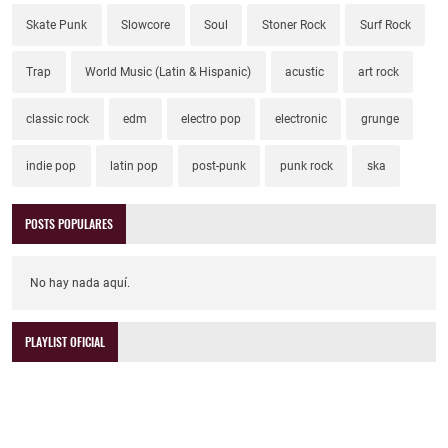
Skate Punk
Slowcore
Soul
Stoner Rock
Surf Rock
Trap
World Music (Latin & Hispanic)
acustic
art rock
classic rock
edm
electro pop
electronic
grunge
indie pop
latin pop
post-punk
punk rock
ska
POSTS POPULARES
No hay nada aquí.
PLAYLIST OFICIAL