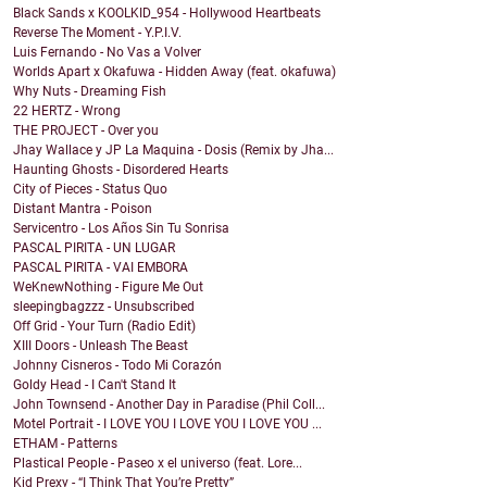
Black Sands x KOOLKID_954 - Hollywood Heartbeats
Reverse The Moment - Y.P.I.V.
Luis Fernando - No Vas a Volver
Worlds Apart x Okafuwa - Hidden Away (feat. okafuwa)
Why Nuts - Dreaming Fish
22 HERTZ - Wrong
THE PROJECT - Over you
Jhay Wallace y JP La Maquina - Dosis (Remix by Jha...
Haunting Ghosts - Disordered Hearts
City of Pieces - Status Quo
Distant Mantra - Poison
Servicentro - Los Años Sin Tu Sonrisa
PASCAL PIRITA - UN LUGAR
PASCAL PIRITA - VAI EMBORA
WeKnewNothing - Figure Me Out
sleepingbagzzz - Unsubscribed
Off Grid - Your Turn (Radio Edit)
XIII Doors - Unleash The Beast
Johnny Cisneros - Todo Mi Corazón
Goldy Head - I Can't Stand It
John Townsend - Another Day in Paradise (Phil Coll...
Motel Portrait - I LOVE YOU I LOVE YOU I LOVE YOU ...
ETHAM - Patterns
Plastical People - Paseo x el universo (feat. Lore...
Kid Prexy - “I Think That You’re Pretty”