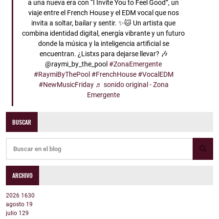
a una nueva era con “I Invite You to Feel Good”, un
viaje entre el French House y el EDM vocal que nos
invita a soltar, bailar y sentir. ✨🐱 Un artista que
combina identidad digital, energía vibrante y un futuro
donde la música y la inteligencia artificial se
encuentran. ¿Listxs para dejarse llevar? 🎶
@raymi_by_the_pool
#ZonaEmergente
#RaymiByThePool
#FrenchHouse
#VocalEDM
#NewMusicFriday
♬ sonido original - Zona
Emergente
BUSCAR
ARCHIVO
2026
1630
agosto
19
julio
129