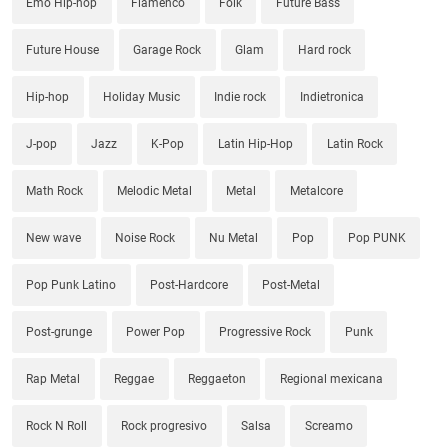
Emo Hip-hop
Flamenco
Folk
Future Bass
Future House
Garage Rock
Glam
Hard rock
Hip-hop
Holiday Music
Indie rock
Indietronica
J-pop
Jazz
K-Pop
Latin Hip-Hop
Latin Rock
Math Rock
Melodic Metal
Metal
Metalcore
New wave
Noise Rock
Nu Metal
Pop
Pop PUNK
Pop Punk Latino
Post-Hardcore
Post-Metal
Post-grunge
Power Pop
Progressive Rock
Punk
Rap Metal
Reggae
Reggaeton
Regional mexicana
Rock N Roll
Rock progresivo
Salsa
Screamo