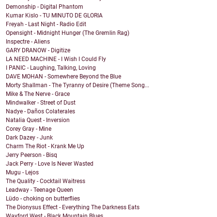
Demonship - Digital Phantom
Kumar Kislo - TU MINUTO DE GLORIA
Freyah - Last Night - Radio Edit
Opensight - Midnight Hunger (The Gremlin Rag)
Inspectre - Aliens
GARY DRANOW - Digitize
LA NEED MACHINE - I Wish I Could Fly
I PANIC - Laughing, Talking, Loving
DAVE MOHAN - Somewhere Beyond the Blue
Morty Shallman - The Tyranny of Desire (Theme Song...
Mike & The Nerve - Grace
Mindwalker - Street of Dust
Nadye - Daños Colaterales
Natalia Quest - Inversion
Corey Gray - Mine
Dark Dazey - Junk
Charm The Riot - Krank Me Up
Jerry Peerson - Bisq
Jack Perry - Love Is Never Wasted
Mugu - Lejos
The Quality - Cocktail Waitress
Leadway - Teenage Queen
Lüdo - choking on butterflies
The Dionysus Effect - Everything The Darkness Eats
Wayford West - Black Mountain Blues