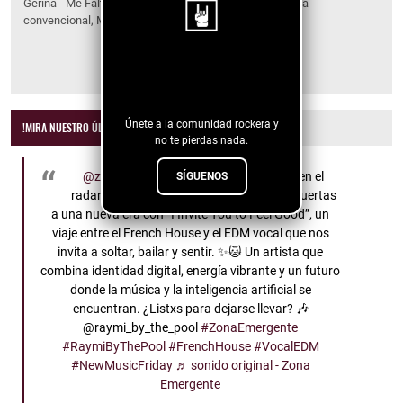
Gerina - Me Faltas Tu Lejos de ser una balada romántica
convencional, Me faltas Tú…
¡Sigue nuestro
blog!
Únete a la comunidad rockera y
!MIRA NUESTRO ÚLTIMO VIDEO!
no te pierdas nada.
@zonaemergentemx
🚨 Nueva música en el
SÍGUENOS
radar 🚨 RAYmi by the Pool nos abre las puertas
a una nueva era con “I Invite You to Feel Good”, un
viaje entre el French House y el EDM vocal que nos
invita a soltar, bailar y sentir. ✨🐱 Un artista que
combina identidad digital, energía vibrante y un futuro
donde la música y la inteligencia artificial se
encuentran. ¿Listxs para dejarse llevar? 🎶
@raymi_by_the_pool
#ZonaEmergente
#RaymiByThePool
#FrenchHouse
#VocalEDM
#NewMusicFriday
♬ sonido original - Zona
Emergente