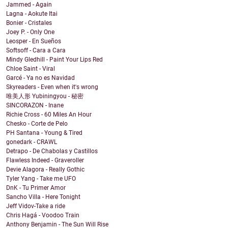
Jammed - Again
Lagna - Aokute Itai
Bonier - Cristales
Joey P. - Only One
Leosper - En Sueños
Softsoff - Cara a Cara
Mindy Gledhill - Paint Your Lips Red
Chloe Saint - Viral
Garcé - Ya no es Navidad
Skyreaders - Even when it's wrong
唯美人形 Yubiningyou - 秘密
SINCORAZON - Inane
Richie Cross - 60 Miles An Hour
Chesko - Corte de Pelo
PH Santana - Young & Tired
gonedark - CRAWL
Detrapo - De Chabolas y Castillos
Flawless Indeed - Graveroller
Devie Alagora - Really Gothic
Tyler Yang - Take me UFO
DnK - Tu Primer Amor
Sancho Villa - Here Tonight
Jeff Vidov-Take a ride
Chris Hagá - Voodoo Train
Anthony Benjamin - The Sun Will Rise