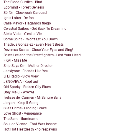
The Blood Curdles - Bind
Egomind - Forest Genesis
Sólför - Clockwork Carousel
Ignis Lotus - Delfos
Calle Mayor - Hagamos fuego
Celestial Sailors - Get Back To Dreaming
Stella Vista - C'est la Vie
Some Spirit - I Won't Let You Down
Thadeus Gonzalez - Every Heart Beats
Devereux Scales - Close Your Eyes and Sing!
Bruce Lee and the Streetfighters - Lost Your Head
FKAI - Miss Me
Ship Says Om - Mother Director
Jaexlynne - Friends Like You
Li Li Radio - Slow View
JENOVEVA - Kopf auf
Old Sparky - Broken City Blues
Drey Ma-El - AYAYAI
Ivelisse del Carmen - Mi Sangre Baila
Jbryan - Keep It Going
Silas Grime - Eroding Grace
Love Ghost - Vengeance
The Sand - ilumíname
Soul de Vienne - That Was Insane
Hot Hot Heatdeath - no respawns