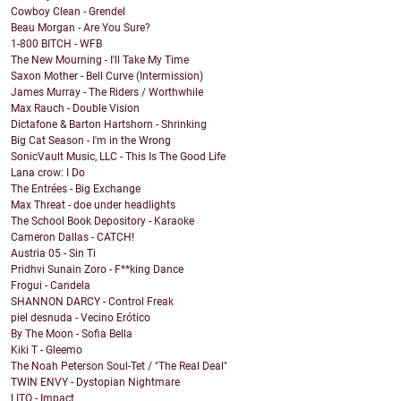
Cowboy Clean - Grendel
Beau Morgan - Are You Sure?
1-800 BITCH - WFB
The New Mourning - I'll Take My Time
Saxon Mother - Bell Curve (Intermission)
James Murray - The Riders / Worthwhile
Max Rauch - Double Vision
Dictafone & Barton Hartshorn - Shrinking
Big Cat Season - I'm in the Wrong
SonicVault Music, LLC - This Is The Good Life
Lana crow: I Do
The Entrées - Big Exchange
Max Threat - doe under headlights
The School Book Depository - Karaoke
Cameron Dallas - CATCH!
Austria 05 - Sin Ti
Pridhvi Sunain Zoro - F**king Dance
Frogui - Candela
SHANNON DARCY - Control Freak
piel desnuda - Vecino Erótico
By The Moon - Sofia Bella
Kiki T - Gleemo
The Noah Peterson Soul-Tet / "The Real Deal"
TWIN ENVY - Dystopian Nightmare
LITO - Impact