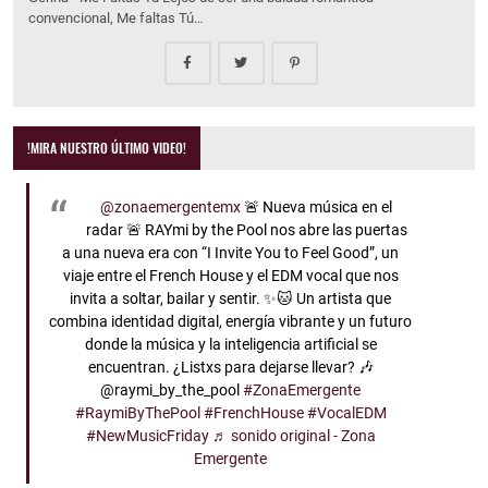
convencional, Me faltas Tú…
!MIRA NUESTRO ÚLTIMO VIDEO!
@zonaemergentemx
🚨 Nueva música en el
radar 🚨 RAYmi by the Pool nos abre las puertas
a una nueva era con “I Invite You to Feel Good”, un
viaje entre el French House y el EDM vocal que nos
invita a soltar, bailar y sentir. ✨🐱 Un artista que
combina identidad digital, energía vibrante y un futuro
donde la música y la inteligencia artificial se
encuentran. ¿Listxs para dejarse llevar? 🎶
@raymi_by_the_pool
#ZonaEmergente
#RaymiByThePool
#FrenchHouse
#VocalEDM
#NewMusicFriday
♬ sonido original - Zona
Emergente