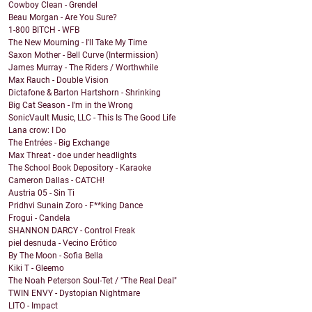
Cowboy Clean - Grendel
Beau Morgan - Are You Sure?
1-800 BITCH - WFB
The New Mourning - I'll Take My Time
Saxon Mother - Bell Curve (Intermission)
James Murray - The Riders / Worthwhile
Max Rauch - Double Vision
Dictafone & Barton Hartshorn - Shrinking
Big Cat Season - I'm in the Wrong
SonicVault Music, LLC - This Is The Good Life
Lana crow: I Do
The Entrées - Big Exchange
Max Threat - doe under headlights
The School Book Depository - Karaoke
Cameron Dallas - CATCH!
Austria 05 - Sin Ti
Pridhvi Sunain Zoro - F**king Dance
Frogui - Candela
SHANNON DARCY - Control Freak
piel desnuda - Vecino Erótico
By The Moon - Sofia Bella
Kiki T - Gleemo
The Noah Peterson Soul-Tet / "The Real Deal"
TWIN ENVY - Dystopian Nightmare
LITO - Impact