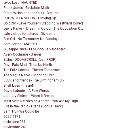
Lives Lost - HAUNTED
Plank Jones - Backdoor Math
Pierre Welsh and the Oaks - Breathe
DOG WITH A SPOON - Growing Up
GoldCry - Save Yourself (Stabbing Westward Cover)
Lewis Parke - I Dream In Colour (The Opposition C...
Lale y otros forasteros - Olvídame
Ben Gel - No Tomorrow, No Goodbye
Sam Setton - MADRID
Giuseppe Cucé - El Mundo Es Verdadero
Avery Cochrane - Griever
Bishu - DOOMSCROLL (feat. PROP)
Dave Eats Mud - Trips Up North
The Fritz Gambit - There's Tomorrow
The Vagus Nerve - Shooting Star
ESSK and friends - The Birmingham Six
Shelf Lives - frissioN
David Laborier - A Few Words
January Sixteen - When It Breaks
Maxi Meraki x Nico de Andrea - You Are My High
Fire in the Radio - Prarie (Bonus Track)
Sam Tru - We Could Be
2025
4171
diciembre
261
noviembre
241