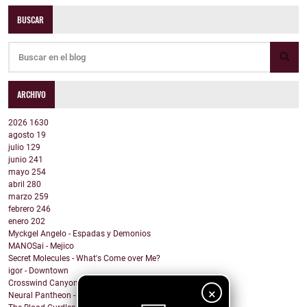
BUSCAR
ARCHIVO
2026
1630
agosto
19
julio
129
junio
241
mayo
254
abril
280
marzo
259
febrero
246
enero
202
Myckgel Angelo - Espadas y Demonios
MANOSai - Mejico
Secret Molecules - What's Come over Me?
igor - Downtown
Crosswind Canyon - Sweet Southern Soul
×
Neural Pantheon - The Mirror Maker's Daughter