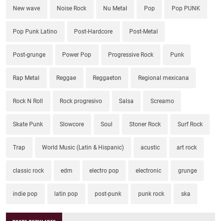
New wave
Noise Rock
Nu Metal
Pop
Pop PUNK
Pop Punk Latino
Post-Hardcore
Post-Metal
Post-grunge
Power Pop
Progressive Rock
Punk
Rap Metal
Reggae
Reggaeton
Regional mexicana
Rock N Roll
Rock progresivo
Salsa
Screamo
Skate Punk
Slowcore
Soul
Stoner Rock
Surf Rock
Trap
World Music (Latin & Hispanic)
acustic
art rock
classic rock
edm
electro pop
electronic
grunge
indie pop
latin pop
post-punk
punk rock
ska