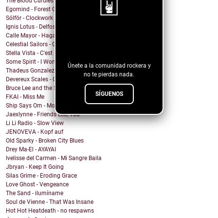
The Blood Curdles - Bind
Egomind - Forest Genesis
Sólför - Clockwork Carousel
Ignis Lotus - Delfos
¡Sigue nuestro
Calle Mayor - Hagamos fuego
Celestial Sailors - Get Back To Dreaming
blog!
Stella Vista - C'est la Vie
Some Spirit - I Won't Let You Down
Únete a la comunidad rockera y
Thadeus Gonzalez - Every Heart Beats
no te pierdas nada.
Devereux Scales - Close Your Eyes and Sing!
Bruce Lee and the Streetfighters - Lost Your Head
SÍGUENOS
FKAI - Miss Me
Ship Says Om - Mother Director
Jaexlynne - Friends Like You
Li Li Radio - Slow View
JENOVEVA - Kopf auf
Old Sparky - Broken City Blues
Drey Ma-El - AYAYAI
Ivelisse del Carmen - Mi Sangre Baila
Jbryan - Keep It Going
Silas Grime - Eroding Grace
Love Ghost - Vengeance
The Sand - ilumíname
Soul de Vienne - That Was Insane
Hot Hot Heatdeath - no respawns