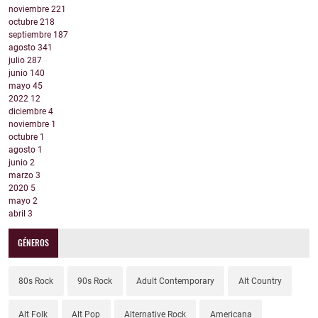
noviembre
221
octubre
218
septiembre
187
agosto
341
julio
287
junio
140
mayo
45
2022
12
diciembre
4
noviembre
1
octubre
1
agosto
1
junio
2
marzo
3
2020
5
mayo
2
abril
3
GÉNEROS
80s Rock
90s Rock
Adult Contemporary
Alt Country
Alt Folk
Alt Pop
Alternative Rock
Americana