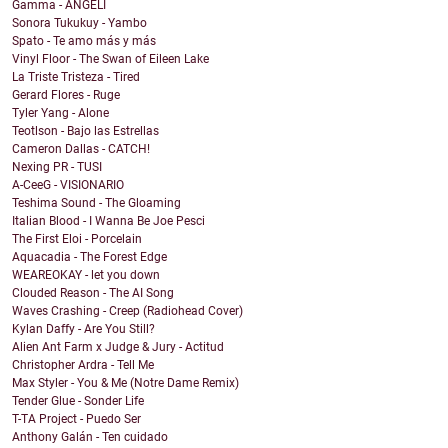
Gamma - ANGELI
Sonora Tukukuy - Yambo
Spato - Te amo más y más
Vinyl Floor - The Swan of Eileen Lake
La Triste Tristeza - Tired
Gerard Flores - Ruge
Tyler Yang - Alone
Teotlson - Bajo las Estrellas
Cameron Dallas - CATCH!
Nexing PR - TUSI
A-CeeG - VISIONARIO
Teshima Sound - The Gloaming
Italian Blood - I Wanna Be Joe Pesci
The First Eloi - Porcelain
Aquacadia - The Forest Edge
WEAREOKAY - let you down
Clouded Reason - The AI Song
Waves Crashing - Creep (Radiohead Cover)
Kylan Daffy - Are You Still?
Alien Ant Farm x Judge & Jury - Actitud
Christopher Ardra - Tell Me
Max Styler - You & Me (Notre Dame Remix)
Tender Glue - Sonder Life
T-TA Project - Puedo Ser
Anthony Galán - Ten cuidado