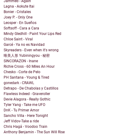
Jammed - Again
Lagna - Aokute Itai
Bonier - Cristales
Joey P. - Only One
Leosper - En Sueños
Softsoff - Cara a Cara
Mindy Gledhill - Paint Your Lips Red
Chloe Saint - Viral
Garcé - Ya no es Navidad
Skyreaders - Even when it's wrong
唯美人形 Yubiningyou - 秘密
SINCORAZON - Inane
Richie Cross - 60 Miles An Hour
Chesko - Corte de Pelo
PH Santana - Young & Tired
gonedark - CRAWL
Detrapo - De Chabolas y Castillos
Flawless Indeed - Graveroller
Devie Alagora - Really Gothic
Tyler Yang - Take me UFO
DnK - Tu Primer Amor
Sancho Villa - Here Tonight
Jeff Vidov-Take a ride
Chris Hagá - Voodoo Train
Anthony Benjamin - The Sun Will Rise