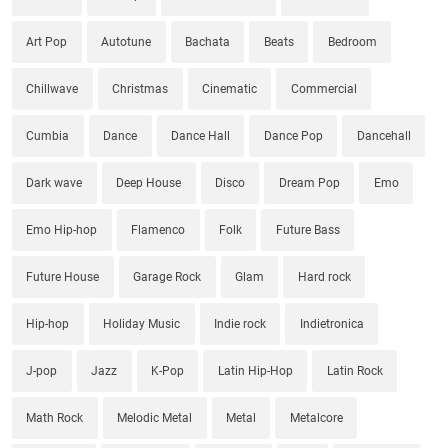
Art Pop
Autotune
Bachata
Beats
Bedroom
Chillwave
Christmas
Cinematic
Commercial
Cumbia
Dance
Dance Hall
Dance Pop
Dancehall
Dark wave
Deep House
Disco
Dream Pop
Emo
Emo Hip-hop
Flamenco
Folk
Future Bass
Future House
Garage Rock
Glam
Hard rock
Hip-hop
Holiday Music
Indie rock
Indietronica
J-pop
Jazz
K-Pop
Latin Hip-Hop
Latin Rock
Math Rock
Melodic Metal
Metal
Metalcore