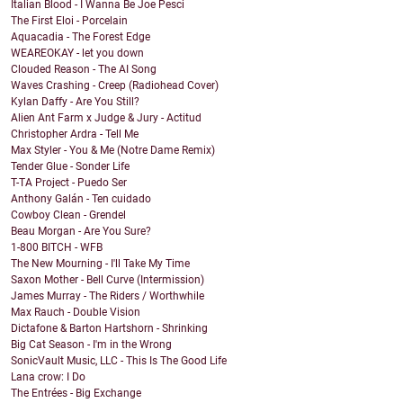
Italian Blood - I Wanna Be Joe Pesci
The First Eloi - Porcelain
Aquacadia - The Forest Edge
WEAREOKAY - let you down
Clouded Reason - The AI Song
Waves Crashing - Creep (Radiohead Cover)
Kylan Daffy - Are You Still?
Alien Ant Farm x Judge & Jury - Actitud
Christopher Ardra - Tell Me
Max Styler - You & Me (Notre Dame Remix)
Tender Glue - Sonder Life
T-TA Project - Puedo Ser
Anthony Galán - Ten cuidado
Cowboy Clean - Grendel
Beau Morgan - Are You Sure?
1-800 BITCH - WFB
The New Mourning - I'll Take My Time
Saxon Mother - Bell Curve (Intermission)
James Murray - The Riders / Worthwhile
Max Rauch - Double Vision
Dictafone & Barton Hartshorn - Shrinking
Big Cat Season - I'm in the Wrong
SonicVault Music, LLC - This Is The Good Life
Lana crow: I Do
The Entrées - Big Exchange