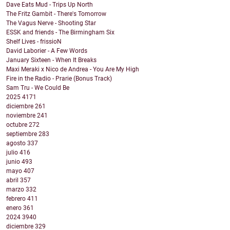
Dave Eats Mud - Trips Up North
The Fritz Gambit - There's Tomorrow
The Vagus Nerve - Shooting Star
ESSK and friends - The Birmingham Six
Shelf Lives - frissioN
David Laborier - A Few Words
January Sixteen - When It Breaks
Maxi Meraki x Nico de Andrea - You Are My High
Fire in the Radio - Prarie (Bonus Track)
Sam Tru - We Could Be
2025
4171
diciembre
261
noviembre
241
octubre
272
septiembre
283
agosto
337
julio
416
junio
493
mayo
407
abril
357
marzo
332
febrero
411
enero
361
2024
3940
diciembre
329