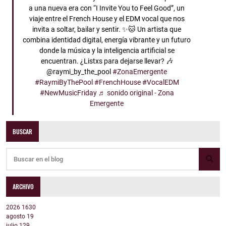
a una nueva era con “I Invite You to Feel Good”, un
viaje entre el French House y el EDM vocal que nos
invita a soltar, bailar y sentir. ✨🐱 Un artista que
combina identidad digital, energía vibrante y un futuro
donde la música y la inteligencia artificial se
encuentran. ¿Listxs para dejarse llevar? 🎶
@raymi_by_the_pool
#ZonaEmergente
#RaymiByThePool
#FrenchHouse
#VocalEDM
#NewMusicFriday
♬ sonido original - Zona
Emergente
BUSCAR
ARCHIVO
2026
1630
agosto
19
julio
129