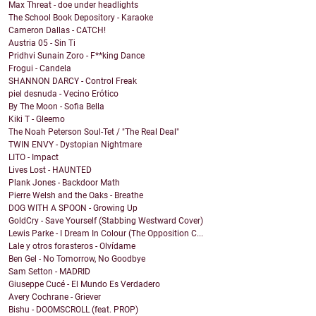
Max Threat - doe under headlights
The School Book Depository - Karaoke
Cameron Dallas - CATCH!
Austria 05 - Sin Ti
Pridhvi Sunain Zoro - F**king Dance
Frogui - Candela
SHANNON DARCY - Control Freak
piel desnuda - Vecino Erótico
By The Moon - Sofia Bella
Kiki T - Gleemo
The Noah Peterson Soul-Tet / "The Real Deal"
TWIN ENVY - Dystopian Nightmare
LITO - Impact
Lives Lost - HAUNTED
Plank Jones - Backdoor Math
Pierre Welsh and the Oaks - Breathe
DOG WITH A SPOON - Growing Up
GoldCry - Save Yourself (Stabbing Westward Cover)
Lewis Parke - I Dream In Colour (The Opposition C...
Lale y otros forasteros - Olvídame
Ben Gel - No Tomorrow, No Goodbye
Sam Setton - MADRID
Giuseppe Cucé - El Mundo Es Verdadero
Avery Cochrane - Griever
Bishu - DOOMSCROLL (feat. PROP)