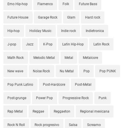
Emo Hip-hop
Flamenco
Folk
Future Bass
Future House
Garage Rock
Glam
Hard rock
Hip-hop
Holiday Music
Indie rock
Indietronica
J-pop
Jazz
K-Pop
Latin Hip-Hop
Latin Rock
Math Rock
Melodic Metal
Metal
Metalcore
New wave
Noise Rock
Nu Metal
Pop
Pop PUNK
Pop Punk Latino
Post-Hardcore
Post-Metal
Post-grunge
Power Pop
Progressive Rock
Punk
Rap Metal
Reggae
Reggaeton
Regional mexicana
Rock N Roll
Rock progresivo
Salsa
Screamo