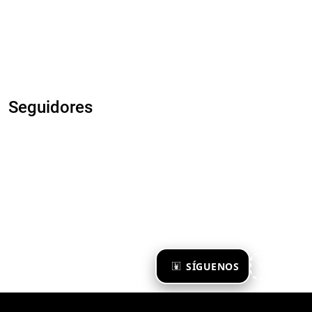
Seguidores
×
SÍGUENOS
Ya te sigo