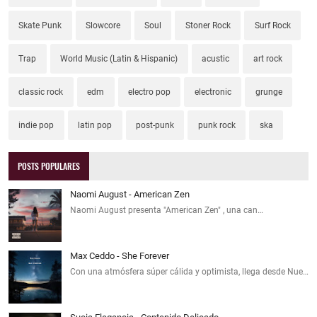
Skate Punk
Slowcore
Soul
Stoner Rock
Surf Rock
Trap
World Music (Latin & Hispanic)
acustic
art rock
classic rock
edm
electro pop
electronic
grunge
indie pop
latin pop
post-punk
punk rock
ska
POSTS POPULARES
Naomi August - American Zen
Naomi August presenta "American Zen" , una can…
Max Ceddo - She Forever
Con una atmósfera súper cálida y optimista, llega desde Nue…