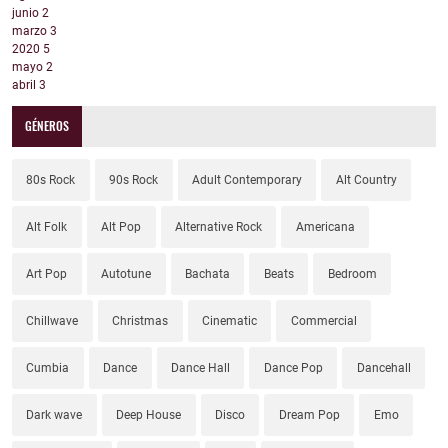
junio
2
marzo
3
2020
5
mayo
2
abril
3
GÉNEROS
80s Rock
90s Rock
Adult Contemporary
Alt Country
Alt Folk
Alt Pop
Alternative Rock
Americana
Art Pop
Autotune
Bachata
Beats
Bedroom
Chillwave
Christmas
Cinematic
Commercial
Cumbia
Dance
Dance Hall
Dance Pop
Dancehall
Dark wave
Deep House
Disco
Dream Pop
Emo