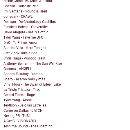
Richie Cross - 60 Miles An Hour
Chesko - Corte de Pelo
PH Santana - Young & Tired
gonedark - CRAWL
Detrapo - De Chabolas y Castillos
Flawless Indeed - Graveroller
Devie Alagora - Really Gothic
Tyler Yang - Take me UFO
DnK - Tu Primer Amor
Sancho Villa - Here Tonight
Jeff Vidov-Take a ride
Chris Hagá - Voodoo Train
Anthony Benjamin - The Sun Will Rise
Gamma - ANGELI
Sonora Tukukuy - Yambo
Spato - Te amo más y más
Vinyl Floor - The Swan of Eileen Lake
La Triste Tristeza - Tired
Gerard Flores - Ruge
Tyler Yang - Alone
Teotlson - Bajo las Estrellas
Cameron Dallas - CATCH!
Nexing PR - TUSI
A-CeeG - VISIONARIO
Teshima Sound - The Gloaming