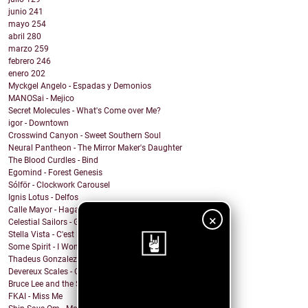
junio
241
mayo
254
abril
280
marzo
259
febrero
246
enero
202
Myckgel Angelo - Espadas y Demonios
MANOSai - Mejico
Secret Molecules - What's Come over Me?
igor - Downtown
Crosswind Canyon - Sweet Southern Soul
Neural Pantheon - The Mirror Maker's Daughter
The Blood Curdles - Bind
Egomind - Forest Genesis
Sólför - Clockwork Carousel
Ignis Lotus - Delfos
Calle Mayor - Hagamos fuego
×
Celestial Sailors - Get Back To Dreaming
Stella Vista - C'est la Vie
Some Spirit - I Won't Let You Down
Thadeus Gonzalez - Every Heart Beats
Devereux Scales - Close Your Eyes and Sing!
¡Sigue nuestro
Bruce Lee and the Streetfighters - Lost Your Head
FKAI - Miss Me
blog!