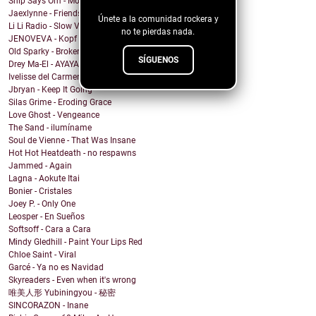
Ship Says Om - Mother Director
Jaexlynne - Friends Like You
Únete a la comunidad rockera y
Li Li Radio - Slow View
no te pierdas nada.
JENOVEVA - Kopf auf
Old Sparky - Broken City Blues
SÍGUENOS
Drey Ma-El - AYAYAI
Ivelisse del Carmen - Mi Sangre Baila
Jbryan - Keep It Going
Silas Grime - Eroding Grace
Love Ghost - Vengeance
The Sand - ilumíname
Soul de Vienne - That Was Insane
Hot Hot Heatdeath - no respawns
Jammed - Again
Lagna - Aokute Itai
Bonier - Cristales
Joey P. - Only One
Leosper - En Sueños
Softsoff - Cara a Cara
Mindy Gledhill - Paint Your Lips Red
Chloe Saint - Viral
Garcé - Ya no es Navidad
Skyreaders - Even when it's wrong
唯美人形 Yubiningyou - 秘密
SINCORAZON - Inane