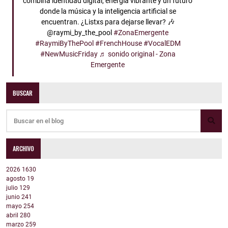
combina identidad digital, energía vibrante y un futuro
donde la música y la inteligencia artificial se
encuentran. ¿Listxs para dejarse llevar? 🎶
@raymi_by_the_pool
#ZonaEmergente
#RaymiByThePool
#FrenchHouse
#VocalEDM
#NewMusicFriday
♬ sonido original - Zona
Emergente
BUSCAR
ARCHIVO
2026
1630
agosto
19
julio
129
junio
241
mayo
254
abril
280
marzo
259