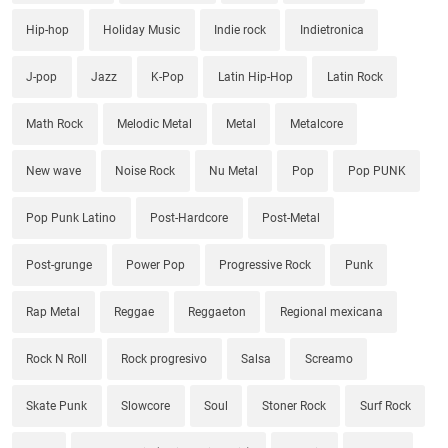
Hip-hop
Holiday Music
Indie rock
Indietronica
J-pop
Jazz
K-Pop
Latin Hip-Hop
Latin Rock
Math Rock
Melodic Metal
Metal
Metalcore
New wave
Noise Rock
Nu Metal
Pop
Pop PUNK
Pop Punk Latino
Post-Hardcore
Post-Metal
Post-grunge
Power Pop
Progressive Rock
Punk
Rap Metal
Reggae
Reggaeton
Regional mexicana
Rock N Roll
Rock progresivo
Salsa
Screamo
Skate Punk
Slowcore
Soul
Stoner Rock
Surf Rock