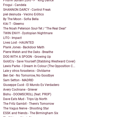
Pridhvi Sunain Zoro - F**king Dance
Frogui - Candela
SHANNON DARCY - Control Freak
piel desnuda - Vecino Erótico
By The Moon - Sofia Bella
Kiki T - Gleemo
The Noah Peterson Soul-Tet / "The Real Deal"
TWIN ENVY - Dystopian Nightmare
LITO - Impact
Lives Lost - HAUNTED
Plank Jones - Backdoor Math
Pierre Welsh and the Oaks - Breathe
DOG WITH A SPOON - Growing Up
GoldCry - Save Yourself (Stabbing Westward Cover)
Lewis Parke - I Dream In Colour (The Opposition C...
Lale y otros forasteros - Olvídame
Ben Gel - No Tomorrow, No Goodbye
Sam Setton - MADRID
Giuseppe Cucé - El Mundo Es Verdadero
Avery Cochrane - Griever
Bishu - DOOMSCROLL (feat. PROP)
Dave Eats Mud - Trips Up North
The Fritz Gambit - There's Tomorrow
The Vagus Nerve - Shooting Star
ESSK and friends - The Birmingham Six