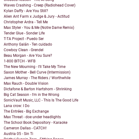
Waves Crashing - Creep (Radiohead Cover)
Kylan Daffy - Are You Still?
Alien Ant Farm x Judge & Jury - Actitud
Christopher Ardra - Tell Me
Max Styler - You & Me (Notre Dame Remix)
Tender Glue - Sonder Life
T-TA Project - Puedo Ser
Anthony Galán - Ten cuidado
Cowboy Clean - Grendel
Beau Morgan - Are You Sure?
1-800 BITCH - WFB
The New Mourning - I'll Take My Time
Saxon Mother - Bell Curve (Intermission)
James Murray - The Riders / Worthwhile
Max Rauch - Double Vision
Dictafone & Barton Hartshorn - Shrinking
Big Cat Season - I'm in the Wrong
SonicVault Music, LLC - This Is The Good Life
Lana crow: I Do
The Entrées - Big Exchange
Max Threat - doe under headlights
The School Book Depository - Karaoke
Cameron Dallas - CATCH!
Austria 05 - Sin Ti