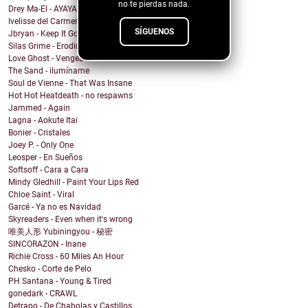
no te pierdas nada.
Drey Ma-El - AYAYAI
Ivelisse del Carmen - Mi Sangre Baila
SÍGUENOS
Jbryan - Keep It Going
Silas Grime - Eroding Grace
Love Ghost - Vengeance
The Sand - ilumíname
Soul de Vienne - That Was Insane
Hot Hot Heatdeath - no respawns
Jammed - Again
Lagna - Aokute Itai
Bonier - Cristales
Joey P. - Only One
Leosper - En Sueños
Softsoff - Cara a Cara
Mindy Gledhill - Paint Your Lips Red
Chloe Saint - Viral
Garcé - Ya no es Navidad
Skyreaders - Even when it's wrong
唯美人形 Yubiningyou - 秘密
SINCORAZON - Inane
Richie Cross - 60 Miles An Hour
Chesko - Corte de Pelo
PH Santana - Young & Tired
gonedark - CRAWL
Detrapo - De Chabolas y Castillos