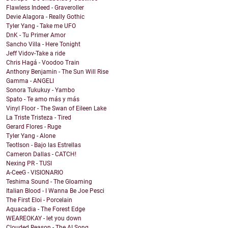
Flawless Indeed - Graveroller
Devie Alagora - Really Gothic
Tyler Yang - Take me UFO
DnK - Tu Primer Amor
Sancho Villa - Here Tonight
Jeff Vidov-Take a ride
Chris Hagá - Voodoo Train
Anthony Benjamin - The Sun Will Rise
Gamma - ANGELI
Sonora Tukukuy - Yambo
Spato - Te amo más y más
Vinyl Floor - The Swan of Eileen Lake
La Triste Tristeza - Tired
Gerard Flores - Ruge
Tyler Yang - Alone
Teotlson - Bajo las Estrellas
Cameron Dallas - CATCH!
Nexing PR - TUSI
A-CeeG - VISIONARIO
Teshima Sound - The Gloaming
Italian Blood - I Wanna Be Joe Pesci
The First Eloi - Porcelain
Aquacadia - The Forest Edge
WEAREOKAY - let you down
Clouded Reason - The AI Song