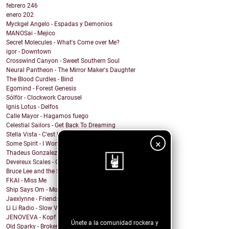
febrero
246
enero
202
Myckgel Angelo - Espadas y Demonios
MANOSai - Mejico
Secret Molecules - What's Come over Me?
igor - Downtown
Crosswind Canyon - Sweet Southern Soul
Neural Pantheon - The Mirror Maker's Daughter
The Blood Curdles - Bind
Egomind - Forest Genesis
Sólför - Clockwork Carousel
Ignis Lotus - Delfos
Calle Mayor - Hagamos fuego
Celestial Sailors - Get Back To Dreaming
Stella Vista - C'est la Vie
×
Some Spirit - I Won't Let You Down
Thadeus Gonzalez - Every Heart Beats
Devereux Scales - Close Your Eyes and Sing!
Bruce Lee and the Streetfighters - Lost Your Head
FKAI - Miss Me
Ship Says Om - Mother Director
¡Sigue nuestro
Jaexlynne - Friends Like You
blog!
Li Li Radio - Slow View
JENOVEVA - Kopf auf
Únete a la comunidad rockera y
Old Sparky - Broken City Blues