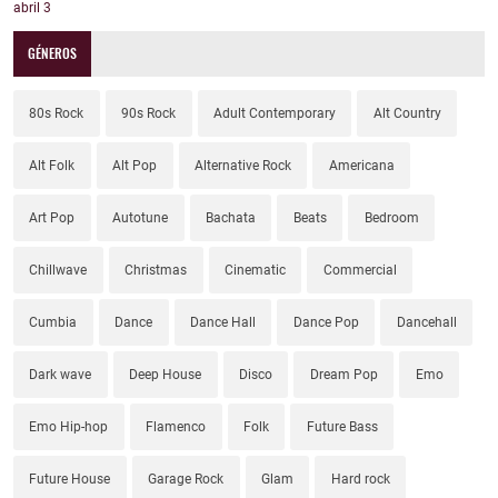
abril
3
GÉNEROS
80s Rock
90s Rock
Adult Contemporary
Alt Country
Alt Folk
Alt Pop
Alternative Rock
Americana
Art Pop
Autotune
Bachata
Beats
Bedroom
Chillwave
Christmas
Cinematic
Commercial
Cumbia
Dance
Dance Hall
Dance Pop
Dancehall
Dark wave
Deep House
Disco
Dream Pop
Emo
Emo Hip-hop
Flamenco
Folk
Future Bass
Future House
Garage Rock
Glam
Hard rock