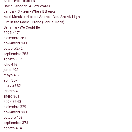
Shelf Lives - frissioN
David Laborier - A Few Words
January Sixteen - When It Breaks
Maxi Meraki x Nico de Andrea - You Are My High
Fire in the Radio - Prarie (Bonus Track)
Sam Tru - We Could Be
2025
4171
diciembre
261
noviembre
241
octubre
272
septiembre
283
agosto
337
julio
416
junio
493
mayo
407
abril
357
marzo
332
febrero
411
enero
361
2024
3940
diciembre
329
noviembre
381
octubre
403
septiembre
373
agosto
434