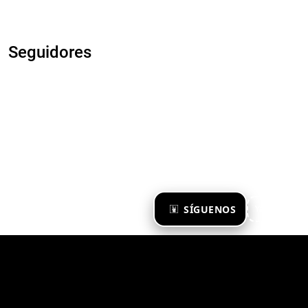
Seguidores
×
SÍGUENOS
Ya te sigo