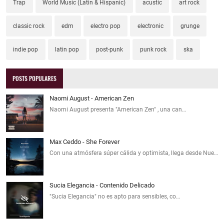
Trap
World Music (Latin & Hispanic)
acustic
art rock
classic rock
edm
electro pop
electronic
grunge
indie pop
latin pop
post-punk
punk rock
ska
POSTS POPULARES
Naomi August - American Zen
Naomi August presenta "American Zen" , una can…
Max Ceddo - She Forever
Con una atmósfera súper cálida y optimista, llega desde Nue…
Sucia Elegancia - Contenido Delicado
"Sucia Elegancia" no es apto para sensibles, co…