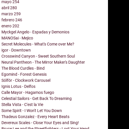
mayo
254
abril
280
marzo
259
febrero
246
enero
202
Myckgel Angelo - Espadas y Demonios
MANOSai - Mejico
Secret Molecules - What's Come over Me?
igor - Downtown
Crosswind Canyon - Sweet Southern Soul
Neural Pantheon - The Mirror Maker's Daughter
The Blood Curdles - Bind
Egomind - Forest Genesis
Sólför - Clockwork Carousel
Ignis Lotus - Delfos
Calle Mayor - Hagamos fuego
Celestial Sailors - Get Back To Dreaming
Stella Vista - C'est la Vie
Some Spirit - I Won't Let You Down
Thadeus Gonzalez - Every Heart Beats
Devereux Scales - Close Your Eyes and Sing!
Bruce Lee and the Streetfighters - Lost Your Head