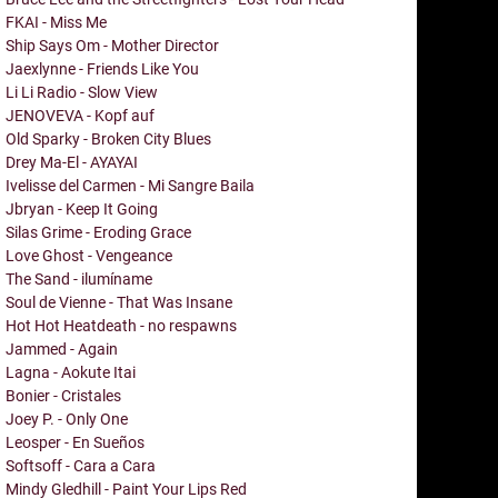
FKAI - Miss Me
Ship Says Om - Mother Director
Jaexlynne - Friends Like You
Li Li Radio - Slow View
JENOVEVA - Kopf auf
Old Sparky - Broken City Blues
Drey Ma-El - AYAYAI
Ivelisse del Carmen - Mi Sangre Baila
Jbryan - Keep It Going
Silas Grime - Eroding Grace
Love Ghost - Vengeance
The Sand - ilumíname
Soul de Vienne - That Was Insane
Hot Hot Heatdeath - no respawns
Jammed - Again
Lagna - Aokute Itai
Bonier - Cristales
Joey P. - Only One
Leosper - En Sueños
Softsoff - Cara a Cara
Mindy Gledhill - Paint Your Lips Red