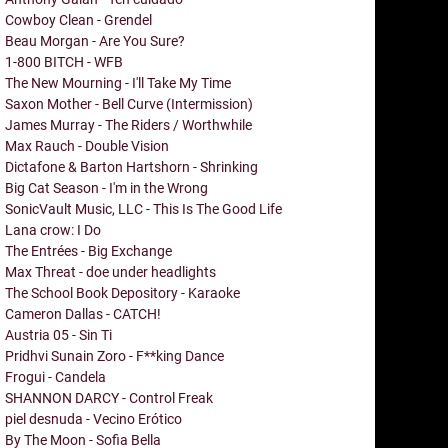
Cowboy Clean - Grendel
Beau Morgan - Are You Sure?
1-800 BITCH - WFB
The New Mourning - I'll Take My Time
Saxon Mother - Bell Curve (Intermission)
James Murray - The Riders / Worthwhile
Max Rauch - Double Vision
Dictafone & Barton Hartshorn - Shrinking
Big Cat Season - I'm in the Wrong
SonicVault Music, LLC - This Is The Good Life
Lana crow: I Do
The Entrées - Big Exchange
Max Threat - doe under headlights
The School Book Depository - Karaoke
Cameron Dallas - CATCH!
Austria 05 - Sin Ti
Pridhvi Sunain Zoro - F**king Dance
Frogui - Candela
SHANNON DARCY - Control Freak
piel desnuda - Vecino Erótico
By The Moon - Sofia Bella