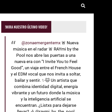
!MIRA NUESTRO ÚLTIMO VIDEO!
@zonaemergentemx
🚨 Nueva
música en el radar 🚨 RAYmi by the
Pool nos abre las puertas a una
nueva era con “I Invite You to Feel
Good”, un viaje entre el French House
y el EDM vocal que nos invita a soltar,
bailar y sentir. ✨🐱 Un artista que
combina identidad digital, energía
vibrante y un futuro donde la música
y la inteligencia artificial se
encuentran. ¿Listxs para dejarse
llevar? 🎶 @raymi_by_the_pool