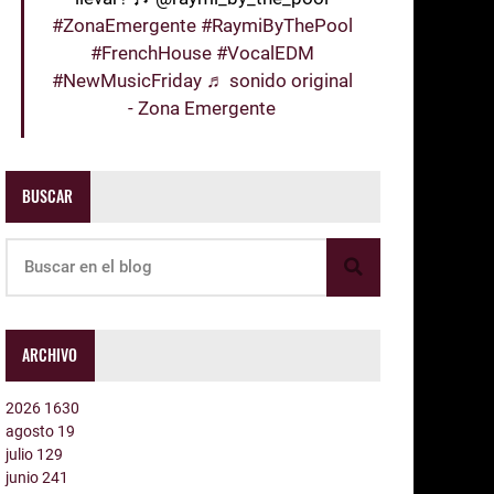
#ZonaEmergente
#RaymiByThePool
#FrenchHouse
#VocalEDM
#NewMusicFriday
♬ sonido original
- Zona Emergente
BUSCAR
ARCHIVO
2026
1630
agosto
19
julio
129
junio
241