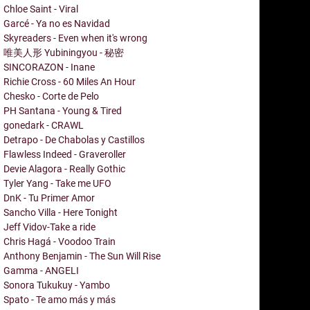
Chloe Saint - Viral
Garcé - Ya no es Navidad
Skyreaders - Even when it's wrong
唯美人形 Yubiningyou - 秘密
SINCORAZON - Inane
Richie Cross - 60 Miles An Hour
Chesko - Corte de Pelo
PH Santana - Young & Tired
gonedark - CRAWL
Detrapo - De Chabolas y Castillos
Flawless Indeed - Graveroller
Devie Alagora - Really Gothic
Tyler Yang - Take me UFO
DnK - Tu Primer Amor
Sancho Villa - Here Tonight
Jeff Vidov-Take a ride
Chris Hagá - Voodoo Train
Anthony Benjamin - The Sun Will Rise
Gamma - ANGELI
Sonora Tukukuy - Yambo
Spato - Te amo más y más