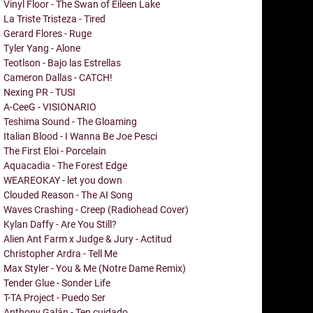
Vinyl Floor - The Swan of Eileen Lake
La Triste Tristeza - Tired
Gerard Flores - Ruge
Tyler Yang - Alone
Teotlson - Bajo las Estrellas
Cameron Dallas - CATCH!
Nexing PR - TUSI
A-CeeG - VISIONARIO
Teshima Sound - The Gloaming
Italian Blood - I Wanna Be Joe Pesci
The First Eloi - Porcelain
Aquacadia - The Forest Edge
WEAREOKAY - let you down
Clouded Reason - The AI Song
Waves Crashing - Creep (Radiohead Cover)
Kylan Daffy - Are You Still?
Alien Ant Farm x Judge & Jury - Actitud
Christopher Ardra - Tell Me
Max Styler - You & Me (Notre Dame Remix)
Tender Glue - Sonder Life
T-TA Project - Puedo Ser
Anthony Galán - Ten cuidado