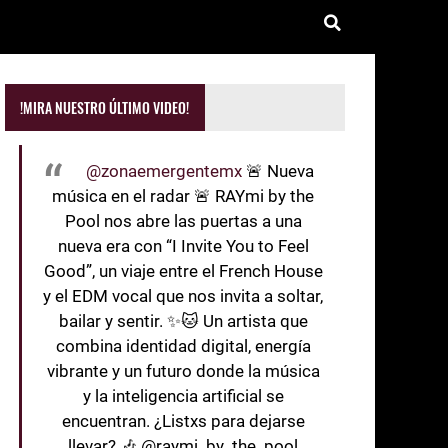
!MIRA NUESTRO ÚLTIMO VIDEO!
@zonaemergentemx
🚨 Nueva
música en el radar 🚨 RAYmi by the
Pool nos abre las puertas a una
nueva era con “I Invite You to Feel
Good”, un viaje entre el French House
y el EDM vocal que nos invita a soltar,
bailar y sentir. ✨🐱 Un artista que
combina identidad digital, energía
vibrante y un futuro donde la música
y la inteligencia artificial se
encuentran. ¿Listxs para dejarse
llevar? 🎶 @raymi_by_the_pool