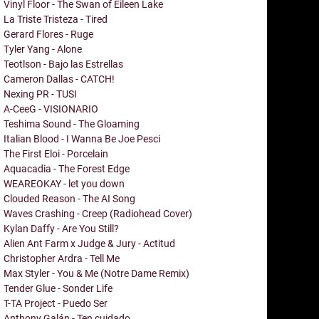
Vinyl Floor - The Swan of Eileen Lake
La Triste Tristeza - Tired
Gerard Flores - Ruge
Tyler Yang - Alone
Teotlson - Bajo las Estrellas
Cameron Dallas - CATCH!
Nexing PR - TUSI
A-CeeG - VISIONARIO
Teshima Sound - The Gloaming
Italian Blood - I Wanna Be Joe Pesci
The First Eloi - Porcelain
Aquacadia - The Forest Edge
WEAREOKAY - let you down
Clouded Reason - The AI Song
Waves Crashing - Creep (Radiohead Cover)
Kylan Daffy - Are You Still?
Alien Ant Farm x Judge & Jury - Actitud
Christopher Ardra - Tell Me
Max Styler - You & Me (Notre Dame Remix)
Tender Glue - Sonder Life
T-TA Project - Puedo Ser
Anthony Galán - Ten cuidado