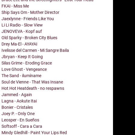
FKAI - Miss Me
Ship Says Om - Mother Director
Jaexlynne - Friends Like You
Li Li Radio - Slow View
JENOVEVA - Kopf auf
Old Sparky - Broken City Blues
Drey Ma-El - AYAYAI
Ivelisse del Carmen - Mi Sangre Baila
Jbryan - Keep It Going
Silas Grime - Eroding Grace
Love Ghost - Vengeance
The Sand - ilumíname
Soul de Vienne - That Was Insane
Hot Hot Heatdeath - no respawns
Jammed - Again
Lagna - Aokute Itai
Bonier - Cristales
Joey P. - Only One
Leosper - En Sueños
Softsoff - Cara a Cara
Mindy Gledhill - Paint Your Lips Red