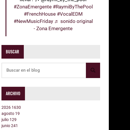
#ZonaEmergente
#RaymiByThePool
#FrenchHouse
#VocalEDM
#NewMusicFriday
♬ sonido original
- Zona Emergente
BUSCAR
ARCHIVO
2026
1630
agosto
19
julio
129
junio
241