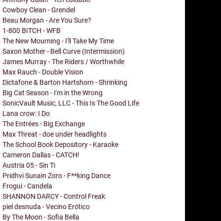
Cowboy Clean - Grendel
Beau Morgan - Are You Sure?
1-800 BITCH - WFB
The New Mourning - I'll Take My Time
Saxon Mother - Bell Curve (Intermission)
James Murray - The Riders / Worthwhile
Max Rauch - Double Vision
Dictafone & Barton Hartshorn - Shrinking
Big Cat Season - I'm in the Wrong
SonicVault Music, LLC - This Is The Good Life
Lana crow: I Do
The Entrées - Big Exchange
Max Threat - doe under headlights
The School Book Depository - Karaoke
Cameron Dallas - CATCH!
Austria 05 - Sin Ti
Pridhvi Sunain Zoro - F**king Dance
Frogui - Candela
SHANNON DARCY - Control Freak
piel desnuda - Vecino Erótico
By The Moon - Sofia Bella