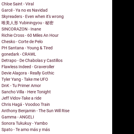
Chloe Saint - Viral
Garcé - Ya no es Navidad
Skyreaders - Even when it's wrong
唯美人形 Yubiningyou - 秘密
SINCORAZON - Inane
Richie Cross - 60 Miles An Hour
Chesko - Corte de Pelo
PH Santana - Young & Tired
gonedark - CRAWL
Detrapo - De Chabolas y Castillos
Flawless Indeed - Graveroller
Devie Alagora - Really Gothic
Tyler Yang - Take me UFO
DnK - Tu Primer Amor
Sancho Villa - Here Tonight
Jeff Vidov-Take a ride
Chris Hagá - Voodoo Train
Anthony Benjamin - The Sun Will Rise
Gamma - ANGELI
Sonora Tukukuy - Yambo
Spato - Te amo más y más