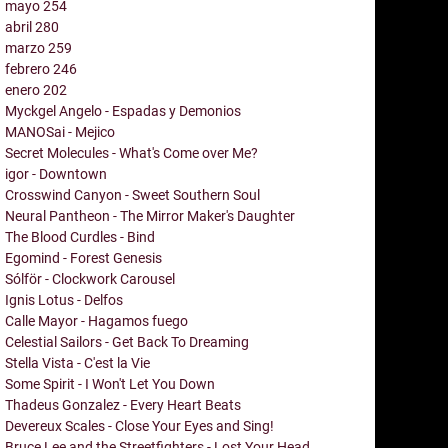
mayo
254
abril
280
marzo
259
febrero
246
enero
202
Myckgel Angelo - Espadas y Demonios
MANOSai - Mejico
Secret Molecules - What's Come over Me?
igor - Downtown
Crosswind Canyon - Sweet Southern Soul
Neural Pantheon - The Mirror Maker's Daughter
The Blood Curdles - Bind
Egomind - Forest Genesis
Sólför - Clockwork Carousel
Ignis Lotus - Delfos
Calle Mayor - Hagamos fuego
Celestial Sailors - Get Back To Dreaming
Stella Vista - C'est la Vie
Some Spirit - I Won't Let You Down
Thadeus Gonzalez - Every Heart Beats
Devereux Scales - Close Your Eyes and Sing!
Bruce Lee and the Streetfighters - Lost Your Head