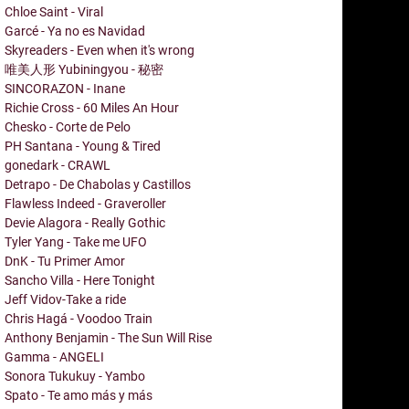
Chloe Saint - Viral
Garcé - Ya no es Navidad
Skyreaders - Even when it's wrong
唯美人形 Yubiningyou - 秘密
SINCORAZON - Inane
Richie Cross - 60 Miles An Hour
Chesko - Corte de Pelo
PH Santana - Young & Tired
gonedark - CRAWL
Detrapo - De Chabolas y Castillos
Flawless Indeed - Graveroller
Devie Alagora - Really Gothic
Tyler Yang - Take me UFO
DnK - Tu Primer Amor
Sancho Villa - Here Tonight
Jeff Vidov-Take a ride
Chris Hagá - Voodoo Train
Anthony Benjamin - The Sun Will Rise
Gamma - ANGELI
Sonora Tukukuy - Yambo
Spato - Te amo más y más