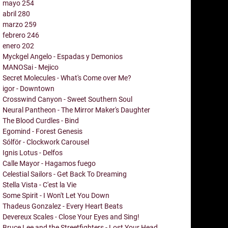
mayo
254
abril
280
marzo
259
febrero
246
enero
202
Myckgel Angelo - Espadas y Demonios
MANOSai - Mejico
Secret Molecules - What's Come over Me?
igor - Downtown
Crosswind Canyon - Sweet Southern Soul
Neural Pantheon - The Mirror Maker's Daughter
The Blood Curdles - Bind
Egomind - Forest Genesis
Sólför - Clockwork Carousel
Ignis Lotus - Delfos
Calle Mayor - Hagamos fuego
Celestial Sailors - Get Back To Dreaming
Stella Vista - C'est la Vie
Some Spirit - I Won't Let You Down
Thadeus Gonzalez - Every Heart Beats
Devereux Scales - Close Your Eyes and Sing!
Bruce Lee and the Streetfighters - Lost Your Head