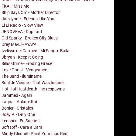
FKAI - Miss Me
Ship Says Om - Mother Director
Jaexlynne - Friends Like You
Li Li Radio - Slow View
JENOVEVA - Kopf auf
Old Sparky - Broken City Blues
Drey Ma-El - AYAYAI
Ivelisse del Carmen - Mi Sangre Baila
Jbryan - Keep It Going
Silas Grime - Eroding Grace
Love Ghost - Vengeance
The Sand - ilumíname
Soul de Vienne - That Was Insane
Hot Hot Heatdeath - no respawns
Jammed - Again
Lagna - Aokute Itai
Bonier - Cristales
Joey P. - Only One
Leosper - En Sueños
Softsoff - Cara a Cara
Mindy Gledhill - Paint Your Lips Red