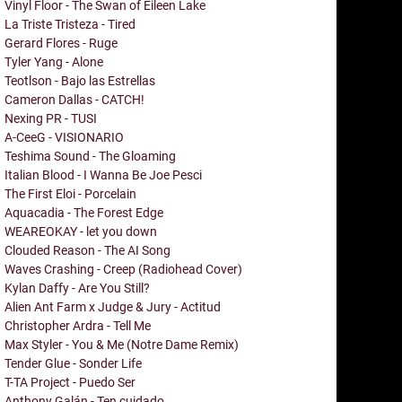
Vinyl Floor - The Swan of Eileen Lake
La Triste Tristeza - Tired
Gerard Flores - Ruge
Tyler Yang - Alone
Teotlson - Bajo las Estrellas
Cameron Dallas - CATCH!
Nexing PR - TUSI
A-CeeG - VISIONARIO
Teshima Sound - The Gloaming
Italian Blood - I Wanna Be Joe Pesci
The First Eloi - Porcelain
Aquacadia - The Forest Edge
WEAREOKAY - let you down
Clouded Reason - The AI Song
Waves Crashing - Creep (Radiohead Cover)
Kylan Daffy - Are You Still?
Alien Ant Farm x Judge & Jury - Actitud
Christopher Ardra - Tell Me
Max Styler - You & Me (Notre Dame Remix)
Tender Glue - Sonder Life
T-TA Project - Puedo Ser
Anthony Galán - Ten cuidado