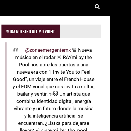
!MIRA NUESTRO ÚLTIMO VIDEO!
@zonaemergentemx
🚨 Nueva
música en el radar 🚨 RAYmi by the
Pool nos abre las puertas a una
nueva era con “I Invite You to Feel
Good”, un viaje entre el French House
y el EDM vocal que nos invita a soltar,
bailar y sentir. ✨🐱 Un artista que
combina identidad digital, energía
vibrante y un futuro donde la música
y la inteligencia artificial se
encuentran. ¿Listxs para dejarse
llevar? 🎶 @raymi_by_the_pool