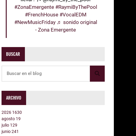
#ZonaEmergente
#RaymiByThePool
#FrenchHouse
#VocalEDM
#NewMusicFriday
♬ sonido original
- Zona Emergente
BUSCAR
ARCHIVO
2026
1630
agosto
19
julio
129
junio
241