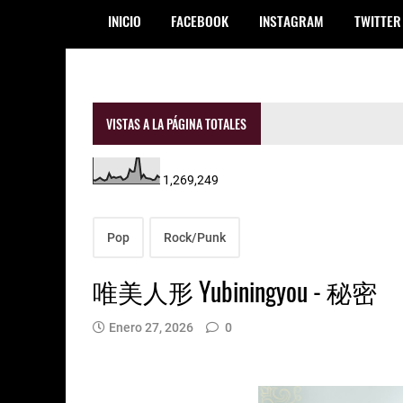
INICIO
FACEBOOK
INSTAGRAM
TWITTER
VISTAS A LA PÁGINA TOTALES
1,269,249
Pop
Rock/Punk
唯美人形 Yubiningyou - 秘密
Enero 27, 2026
0