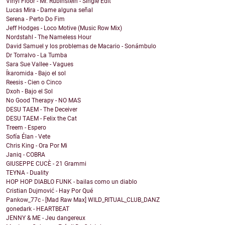
Vinyl Floor - Mr. Rubinstein - Single Edit
Lucas Mira - Dame alguna señal
Serena - Perto Do Fim
Jeff Hodges - Loco Motive (Music Row Mix)
Nordstahl - The Nameless Hour
David Samuel y los problemas de Macario - Sonámbulo
Dr Torralvo - La Tumba
Sara Sue Vallee - Vagues
Íkaromida - Bajo el sol
Reesis - Cien o Cinco
Dxoh - Bajo el Sol
No Good Therapy - NO MAS
DESU TAEM - The Deceiver
DESU TAEM - Felix the Cat
Treem - Espero
Sofía Élan - Vete
Chris King - Ora Por Mi
Janiq - COBRA
GIUSEPPE CUCÈ - 21 Grammi
TEYNA - Duality
HOP HOP DIABLO FUNK - bailas como un diablo
Cristian Dujmović - Hay Por Qué
Pankow_77c - [Mad Raw Max] WILD_RITUAL_CLUB_DANZ
gonedark - HEARTBEAT
JENNY & ME - Jeu dangereux