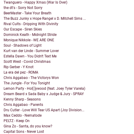
Twanguero - Happy Xmas (War Is Over)
the dt's - Sorry Not Sorry
BeerMaster - Take Your Breath
The Buzz Junky x Hope Rangel x D. Mitchell Sims ...
Rival Cults - Dripping With Divinity
Our Escape - Siren Skies
Dominick Keath - Midnight Stride
Monique Nikkole - WE ARE ONE
Soul - Shadows of Light
Kurt van der Linde - Summer Lover
Estella Dawn - You Didn't Text Me
Scott West - Covid Christmas
Rip Gerber - Y Knot
La era del pez - ROMA
Chris Aggabao - The Victorys Won
The Jungle - For You Tonight
Lemon Party - Hol[ ]ywood (feat. Joey Tyler Varela)
Dream Beard x Sada Baby x Judge & Jury - SPRAY
Kenny Sharp - Seasons
Chris Aggabao - Parents
Dru Cutler - Love Will Tear US Apart (Joy Division...
Max Ceddo - Nematode
PELTZ - Keep On
Gina Zo - Santa, do you know?
Capital Sons - Never Lost