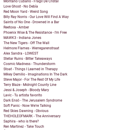
Montano Cubano - Frágil De Cristal
Love Ghost - No Debía
Red Moon Yard - Weird Song
Billy Ray Norris - Our Love Will Find A Way
Saints of No One - Drowned in a Bar
Reetoxa - Amber
Phoenix Wise & The Resistance - I'm Free
MAWK3 - Indiana Jones
The New Tigers - Off The Wall
Helmore Flames - Werregarenstraat
Alex Sandra - LOWEST
Stellar Ruins - Bitter Takeaways
Cosmic Madness - Thunderstorm
Stoat - Things I Learned in Therapy
Mikey Demilio - Imaginations In The Dark
Steve Major - For The Rest Of My Life
Terry Blaze - Midnight County Line
Jessi & Joseph - Bloody Mary
Lavic - Tu artista favorito
Dark Ensō - The Jerusalem Syndrome
Soft Panic - Now We're Talking
Red Skies Dawning - Obvious
THEHOLEOFMARK - The Anniversary
Saphira - who is there?
Ren Martinez - Take Touch