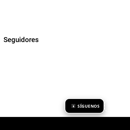
Seguidores
×
SÍGUENOS
Ya te sigo