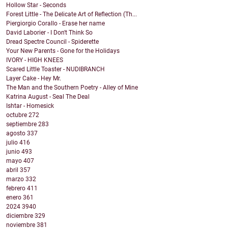
Hollow Star - Seconds
Forest Little - The Delicate Art of Reflection (Th...
Piergiorgio Corallo - Erase her name
David Laborier - I Don't Think So
Dread Spectre Council - Spiderette
Your New Parents - Gone for the Holidays
IVORY - HIGH KNEES
Scared Little Toaster - NUDIBRANCH
Layer Cake - Hey Mr.
The Man and the Southern Poetry - Alley of Mine
Katrina August - Seal The Deal
Ishtar - Homesick
octubre
272
septiembre
283
agosto
337
julio
416
junio
493
mayo
407
abril
357
marzo
332
febrero
411
enero
361
2024
3940
diciembre
329
noviembre
381