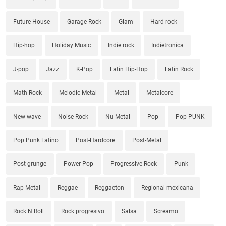
Future House
Garage Rock
Glam
Hard rock
Hip-hop
Holiday Music
Indie rock
Indietronica
J-pop
Jazz
K-Pop
Latin Hip-Hop
Latin Rock
Math Rock
Melodic Metal
Metal
Metalcore
New wave
Noise Rock
Nu Metal
Pop
Pop PUNK
Pop Punk Latino
Post-Hardcore
Post-Metal
Post-grunge
Power Pop
Progressive Rock
Punk
Rap Metal
Reggae
Reggaeton
Regional mexicana
Rock N Roll
Rock progresivo
Salsa
Screamo