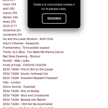
mayo
254
Únete a la comunidad rockera y
abril
280
no te pierdas nada.
marzo
259
febrero
246
SÍGUENOS
enero
202
2025
4171
diciembre
261
noviembre
241
Sis and the Lower Wisdom - Wolf Child
Arturo Villarreal - Decepción
Frambimercs - Te he podido superar
Trinity Jo-Li Bliss - You Make Me Wanna Dance
Red Skies Dawning - Obvious
floodlit - AMa | အစ်မ
Kristy et Kedji - CHOUYA CHOUYA
DESU TAEM - Pile of Shit on the Carpet
DESU TAEM - Empty. Hollowed Out
DESU TAEM - Irreverent Resident President
Yeto - London
Arturo Alcorta - Dualidad
DESU TAEM - War on Bullies
DESU TAEM - Skull and Crossbones
DESU TAEM - Blasted into Rebirth
DESU TAEM - I Will Not Be Assimilated