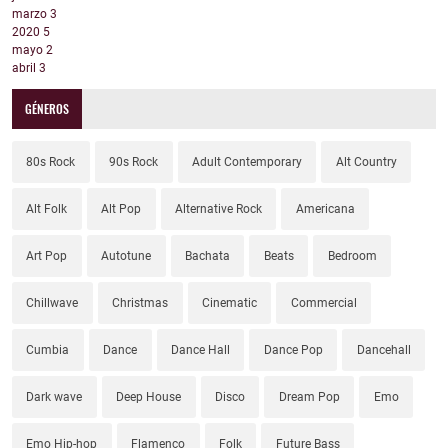
marzo
3
2020
5
mayo
2
abril
3
GÉNEROS
80s Rock
90s Rock
Adult Contemporary
Alt Country
Alt Folk
Alt Pop
Alternative Rock
Americana
Art Pop
Autotune
Bachata
Beats
Bedroom
Chillwave
Christmas
Cinematic
Commercial
Cumbia
Dance
Dance Hall
Dance Pop
Dancehall
Dark wave
Deep House
Disco
Dream Pop
Emo
Emo Hip-hop
Flamenco
Folk
Future Bass