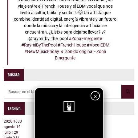
viaje entre el French House y el EDM vocal que nos
invita a soltar, bailar y sentir. ✨🐱 Un artista que
combina identidad digital, energía vibrante y un futuro
donde la música y la inteligencia artificial se
encuentran. ¿Listxs para dejarse llevar? 🎶
@raymi_by_the_pool
#ZonaEmergente
#RaymiByThePool
#FrenchHouse
#VocalEDM
#NewMusicFriday
♬ sonido original - Zona
Emergente
BUSCAR
×
ARCHIVO
2026
1630
¡Sigue nuestro
agosto
19
julio
129
blog!
junio
241