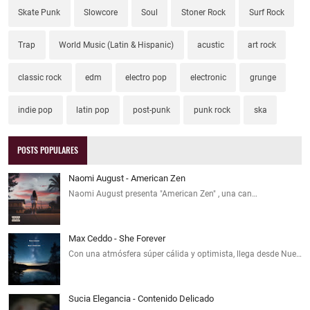
Skate Punk
Slowcore
Soul
Stoner Rock
Surf Rock
Trap
World Music (Latin & Hispanic)
acustic
art rock
classic rock
edm
electro pop
electronic
grunge
indie pop
latin pop
post-punk
punk rock
ska
POSTS POPULARES
Naomi August - American Zen
Naomi August presenta "American Zen" , una can…
Max Ceddo - She Forever
Con una atmósfera súper cálida y optimista, llega desde Nue…
Sucia Elegancia - Contenido Delicado