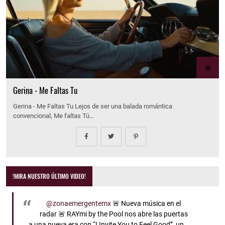
Gerina - Me Faltas Tu
Gerina - Me Faltas Tu Lejos de ser una balada romántica
convencional, Me faltas Tú…
!MIRA NUESTRO ÚLTIMO VIDEO!
@zonaemergentemx
🚨 Nueva música en el
radar 🚨 RAYmi by the Pool nos abre las puertas
a una nueva era con “I Invite You to Feel Good”, un