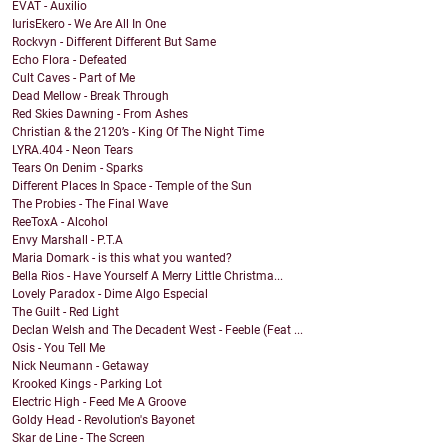
ÉVAT - Auxilio
IurisEkero - We Are All In One
Rockvyn - Different Different But Same
Echo Flora - Defeated
Cult Caves - Part of Me
Dead Mellow - Break Through
Red Skies Dawning - From Ashes
Christian & the 2120’s - King Of The Night Time
LYRA.404 - Neon Tears
Tears On Denim - Sparks
Different Places In Space - Temple of the Sun
The Probies - The Final Wave
ReeToxA - Alcohol
Envy Marshall - P.T.A
Maria Domark - is this what you wanted?
Bella Rios - Have Yourself A Merry Little Christma...
Lovely Paradox - Dime Algo Especial
The Guilt - Red Light
Declan Welsh and The Decadent West - Feeble (Feat ...
Osis - You Tell Me
Nick Neumann - Getaway
Krooked Kings - Parking Lot
Electric High - Feed Me A Groove
Goldy Head - Revolution's Bayonet
Skar de Line - The Screen