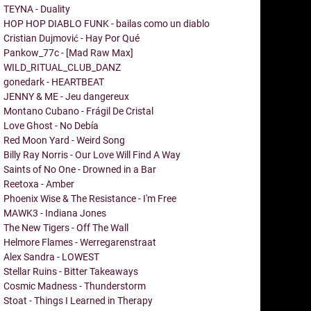
TEYNA - Duality
HOP HOP DIABLO FUNK - bailas como un diablo
Cristian Dujmović - Hay Por Qué
Pankow_77c - [Mad Raw Max]
WILD_RITUAL_CLUB_DANZ
gonedark - HEARTBEAT
JENNY & ME - Jeu dangereux
Montano Cubano - Frágil De Cristal
Love Ghost - No Debía
Red Moon Yard - Weird Song
Billy Ray Norris - Our Love Will Find A Way
Saints of No One - Drowned in a Bar
Reetoxa - Amber
Phoenix Wise & The Resistance - I'm Free
MAWK3 - Indiana Jones
The New Tigers - Off The Wall
Helmore Flames - Werregarenstraat
Alex Sandra - LOWEST
Stellar Ruins - Bitter Takeaways
Cosmic Madness - Thunderstorm
Stoat - Things I Learned in Therapy