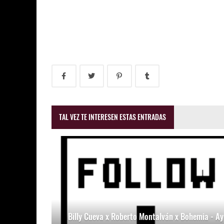
TAL VEZ TE INTERESEN ESTAS ENTRADAS
Billy Cueva x Roberto Montalván x Bohemia - Ay