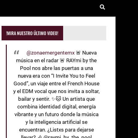
!MIRA NUESTRO ÚLTIMO VIDEO!
@zonaemergentemx
🚨 Nueva
música en el radar 🚨 RAYmi by the
Pool nos abre las puertas a una
nueva era con “I Invite You to Feel
Good”, un viaje entre el French House
y el EDM vocal que nos invita a soltar,
bailar y sentir. ✨🐱 Un artista que
combina identidad digital, energía
vibrante y un futuro donde la música
y la inteligencia artificial se
encuentran. ¿Listxs para dejarse
llevar? 🎶 @raymi_by_the_pool