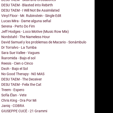
DESU TAEM - Blasted into Rebirth
DESU TAEM - I Will Not Be Assimilated
Vinyl Floor - Mr. Rubinstein - Single Edit
Lucas Mira - Dame alguna señal
Serena - Perto Do Fim
Jeff Hodges - Loco Motive (Music Row Mix)
Nordstahl - The Nameless Hour
David Samuel y los problemas de Macario - Sonámbulo
Dr Torralvo - La Tumba
Sara Sue Vallee - Vagues
Íkaromida - Bajo el sol
Reesis - Cien o Cinco
Dxoh - Bajo el Sol
No Good Therapy - NO MAS
DESU TAEM - The Deceiver
DESU TAEM - Felix the Cat
Treem - Espero
Sofía Élan - Vete
Chris King - Ora Por Mi
Janiq - COBRA
GIUSEPPE CUCÈ - 21 Grammi