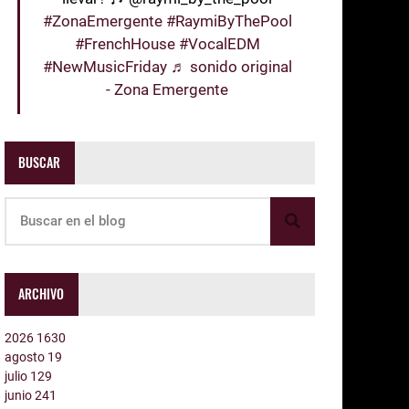
#ZonaEmergente
#RaymiByThePool
#FrenchHouse
#VocalEDM
#NewMusicFriday
♬ sonido original
- Zona Emergente
BUSCAR
ARCHIVO
2026
1630
agosto
19
julio
129
junio
241