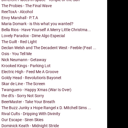
The Probies - The Final Wave
ReeToxA - Alcohol
Envy Marshall - P.T.A
Maria Domark - is this what you wanted?
Bella Rios - Have Yourself A Merry Little Christma...
Lovely Paradox - Dime Algo Especial
The Guilt - Red Light
Declan Welsh and The Decadent West - Feeble (Feat ...
Osis - You Tell Me
Nick Neumann - Getaway
Krooked Kings - Parking Lot
Electric High - Feed Me A Groove
Goldy Head - Revolution's Bayonet
Skar de Line - The Screen
Twanguero - Happy Xmas (War Is Over)
the dt's - Sorry Not Sorry
BeerMaster - Take Your Breath
The Buzz Junky x Hope Rangel x D. Mitchell Sims ...
Rival Cults - Dripping With Divinity
Our Escape - Siren Skies
Dominick Keath - Midnight Stride