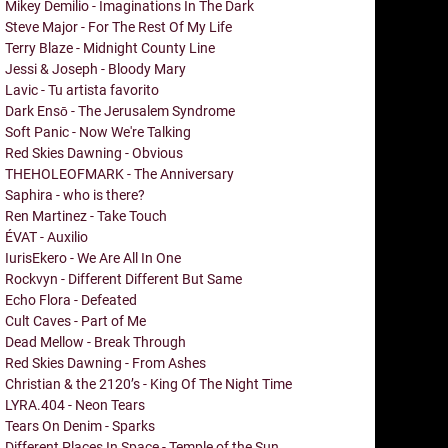
Mikey Demilio - Imaginations In The Dark
Steve Major - For The Rest Of My Life
Terry Blaze - Midnight County Line
Jessi & Joseph - Bloody Mary
Lavic - Tu artista favorito
Dark Ensō - The Jerusalem Syndrome
Soft Panic - Now We're Talking
Red Skies Dawning - Obvious
THEHOLEOFMARK - The Anniversary
Saphira - who is there?
Ren Martinez - Take Touch
ÉVAT - Auxilio
IurisEkero - We Are All In One
Rockvyn - Different Different But Same
Echo Flora - Defeated
Cult Caves - Part of Me
Dead Mellow - Break Through
Red Skies Dawning - From Ashes
Christian & the 2120’s - King Of The Night Time
LYRA.404 - Neon Tears
Tears On Denim - Sparks
Different Places In Space - Temple of the Sun