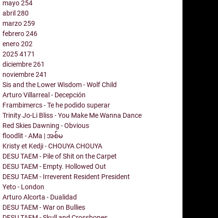
mayo
254
abril
280
marzo
259
febrero
246
enero
202
2025
4171
diciembre
261
noviembre
241
Sis and the Lower Wisdom - Wolf Child
Arturo Villarreal - Decepción
Frambimercs - Te he podido superar
Trinity Jo-Li Bliss - You Make Me Wanna Dance
Red Skies Dawning - Obvious
floodlit - AMa | အစ်မ
Kristy et Kedji - CHOUYA CHOUYA
DESU TAEM - Pile of Shit on the Carpet
DESU TAEM - Empty. Hollowed Out
DESU TAEM - Irreverent Resident President
Yeto - London
Arturo Alcorta - Dualidad
DESU TAEM - War on Bullies
DESU TAEM - Skull and Crossbones