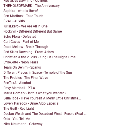
Red Skies Dawning - Obvious
THEHOLEOFMARK - The Anniversary
Saphira - who is there?
Ren Martinez - Take Touch
ÉVAT - Auxilio
IurisEkero - We Are All In One
Rockvyn - Different Different But Same
Echo Flora - Defeated
Cult Caves - Part of Me
Dead Mellow - Break Through
Red Skies Dawning - From Ashes
Christian & the 2120’s - King Of The Night Time
LYRA.404 - Neon Tears
Tears On Denim - Sparks
Different Places In Space - Temple of the Sun
The Probies - The Final Wave
ReeToxA - Alcohol
Envy Marshall - P.T.A
Maria Domark - is this what you wanted?
Bella Rios - Have Yourself A Merry Little Christma...
Lovely Paradox - Dime Algo Especial
The Guilt - Red Light
Declan Welsh and The Decadent West - Feeble (Feat ...
Osis - You Tell Me
Nick Neumann - Getaway