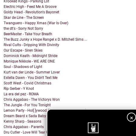
Krooked Kings - Parking Lot
Electric High - Feed Me A Groove
Goldy Head - Revolution's Bayonet
Skar de Line - The Screen
Twanguero - Happy Xmas (War Is Over)
the dt's - Sorry Not Sorry
BeerMaster - Take Your Breath
The Buzz Junky x Hope Rangel x D. Mitchell Sims ...
Rival Cults - Dripping With Divinity
Our Escape - Siren Skies
Dominick Keath - Midnight Stride
Monique Nikkole - WE ARE ONE
Soul - Shadows of Light
Kurt van der Linde - Summer Lover
Estella Dawn - You Didn't Text Me
Scott West - Covid Christmas
Rip Gerber - Y Knot
La era del pez - ROMA
Chris Aggabao - The Victorys Won
The Jungle - For You Tonight
Lemon Party - Hol[ ]ywood (feat. Joey Tyler Varela)
Dream Beard x Sada Baby x Judge & Jury - SPRAY
×
Kenny Sharp - Seasons
Chris Aggabao - Parents
Dru Cutler - Love Will Tear US Apart (Joy Division...