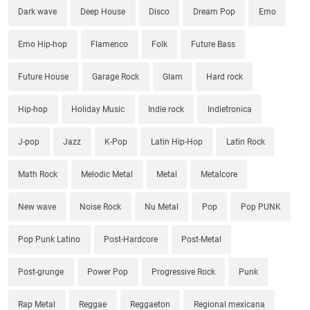
Dark wave
Deep House
Disco
Dream Pop
Emo
Emo Hip-hop
Flamenco
Folk
Future Bass
Future House
Garage Rock
Glam
Hard rock
Hip-hop
Holiday Music
Indie rock
Indietronica
J-pop
Jazz
K-Pop
Latin Hip-Hop
Latin Rock
Math Rock
Melodic Metal
Metal
Metalcore
New wave
Noise Rock
Nu Metal
Pop
Pop PUNK
Pop Punk Latino
Post-Hardcore
Post-Metal
Post-grunge
Power Pop
Progressive Rock
Punk
Rap Metal
Reggae
Reggaeton
Regional mexicana