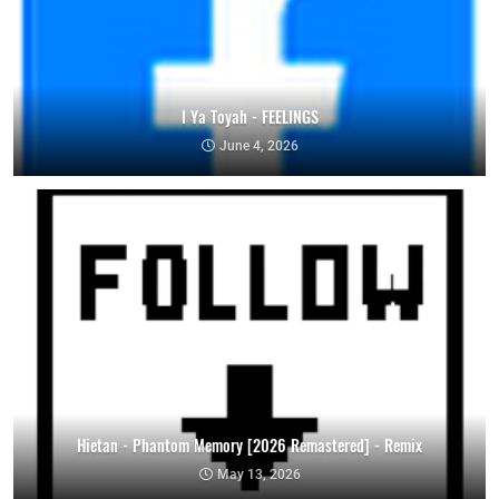
I Ya Toyah - FEELINGS
June 4, 2026
Hietan - Phantom Memory [2026 Remastered] - Remix
May 13, 2026