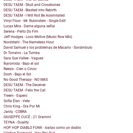
DESU TAEM - Skull and Crossbones
DESU TAEM - Blasted into Rebirth
DESU TAEM - I Will Not Be Assimilated
Vinyl Floor - Mr. Rubinstein - Single Edit
Lucas Mira - Dame alguna señal
Serena - Perto Do Fim
Jeff Hodges - Loco Motive (Music Row Mix)
Nordstahl - The Nameless Hour
David Samuel y los problemas de Macario - Sonámbulo
Dr Torralvo - La Tumba
Sara Sue Vallee - Vagues
Íkaromida - Bajo el sol
Reesis - Cien o Cinco
Dxoh - Bajo el Sol
No Good Therapy - NO MAS
DESU TAEM - The Deceiver
DESU TAEM - Felix the Cat
Treem - Espero
Sofía Élan - Vete
Chris King - Ora Por Mi
Janiq - COBRA
GIUSEPPE CUCÈ - 21 Grammi
TEYNA - Duality
HOP HOP DIABLO FUNK - bailas como un diablo
Cristian Dujmović - Hay Por Qué