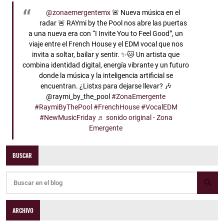
@zonaemergentemx
🚨 Nueva música en el
radar 🚨 RAYmi by the Pool nos abre las puertas
a una nueva era con “I Invite You to Feel Good”, un
viaje entre el French House y el EDM vocal que nos
invita a soltar, bailar y sentir. ✨🐱 Un artista que
combina identidad digital, energía vibrante y un futuro
donde la música y la inteligencia artificial se
encuentran. ¿Listxs para dejarse llevar? 🎶
@raymi_by_the_pool
#ZonaEmergente
#RaymiByThePool
#FrenchHouse
#VocalEDM
#NewMusicFriday
♬ sonido original - Zona
Emergente
BUSCAR
ARCHIVO