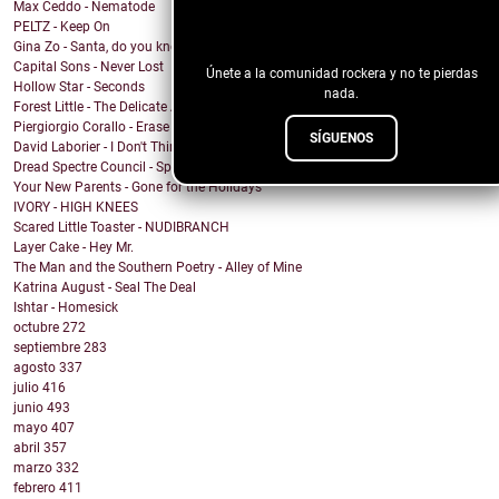
Max Ceddo - Nematode
PELTZ - Keep On
¡Sigue nuestro blog!
Gina Zo - Santa, do you know?
Capital Sons - Never Lost
Únete a la comunidad rockera y no te pierdas
Hollow Star - Seconds
nada.
Forest Little - The Delicate Art of Reflection (Th...
Piergiorgio Corallo - Erase her name
SÍGUENOS
David Laborier - I Don't Think So
Dread Spectre Council - Spiderette
Your New Parents - Gone for the Holidays
IVORY - HIGH KNEES
Scared Little Toaster - NUDIBRANCH
Layer Cake - Hey Mr.
The Man and the Southern Poetry - Alley of Mine
Katrina August - Seal The Deal
Ishtar - Homesick
octubre
272
septiembre
283
agosto
337
julio
416
junio
493
mayo
407
abril
357
marzo
332
febrero
411