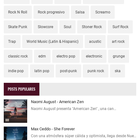
Rock N Roll
Rock progresivo
Salsa
Screamo
Skate Punk
Slowcore
Soul
Stoner Rock
Surf Rock
Trap
World Music (Latin & Hispanic)
acustic
art rock
classic rock
edm
electro pop
electronic
grunge
indie pop
latin pop
post-punk
punk rock
ska
POSTS POPULARES
Naomi August - American Zen
Naomi August presenta "American Zen" , una can…
Max Ceddo - She Forever
Con una atmósfera súper cálida y optimista, llega desde Nue…