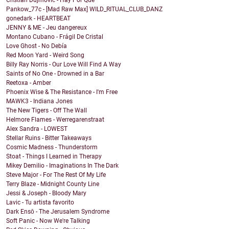
Pankow_77c - [Mad Raw Max] WILD_RITUAL_CLUB_DANZ
gonedark - HEARTBEAT
JENNY & ME - Jeu dangereux
Montano Cubano - Frágil De Cristal
Love Ghost - No Debía
Red Moon Yard - Weird Song
Billy Ray Norris - Our Love Will Find A Way
Saints of No One - Drowned in a Bar
Reetoxa - Amber
Phoenix Wise & The Resistance - I'm Free
MAWK3 - Indiana Jones
The New Tigers - Off The Wall
Helmore Flames - Werregarenstraat
Alex Sandra - LOWEST
Stellar Ruins - Bitter Takeaways
Cosmic Madness - Thunderstorm
Stoat - Things I Learned in Therapy
Mikey Demilio - Imaginations In The Dark
Steve Major - For The Rest Of My Life
Terry Blaze - Midnight County Line
Jessi & Joseph - Bloody Mary
Lavic - Tu artista favorito
Dark Ensō - The Jerusalem Syndrome
Soft Panic - Now We're Talking