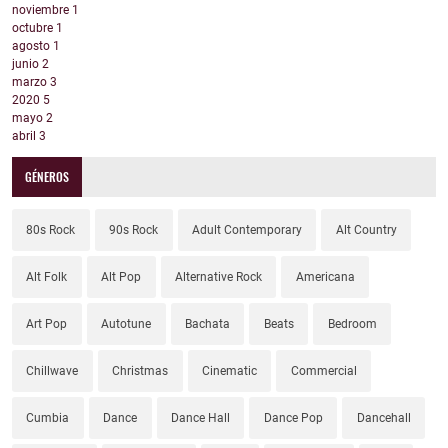
noviembre
1
octubre
1
agosto
1
junio
2
marzo
3
2020
5
mayo
2
abril
3
GÉNEROS
80s Rock
90s Rock
Adult Contemporary
Alt Country
Alt Folk
Alt Pop
Alternative Rock
Americana
Art Pop
Autotune
Bachata
Beats
Bedroom
Chillwave
Christmas
Cinematic
Commercial
Cumbia
Dance
Dance Hall
Dance Pop
Dancehall