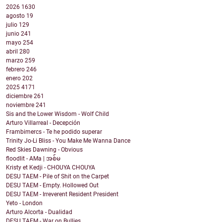
2026
1630
agosto
19
julio
129
junio
241
mayo
254
abril
280
marzo
259
febrero
246
enero
202
2025
4171
diciembre
261
noviembre
241
Sis and the Lower Wisdom - Wolf Child
Arturo Villarreal - Decepción
Frambimercs - Te he podido superar
Trinity Jo-Li Bliss - You Make Me Wanna Dance
Red Skies Dawning - Obvious
floodlit - AMa | အစ်မ
Kristy et Kedji - CHOUYA CHOUYA
DESU TAEM - Pile of Shit on the Carpet
DESU TAEM - Empty. Hollowed Out
DESU TAEM - Irreverent Resident President
Yeto - London
Arturo Alcorta - Dualidad
DESU TAEM - War on Bullies