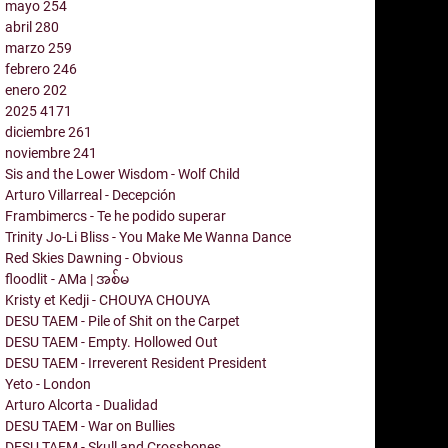
mayo
254
abril
280
marzo
259
febrero
246
enero
202
2025
4171
diciembre
261
noviembre
241
Sis and the Lower Wisdom - Wolf Child
Arturo Villarreal - Decepción
Frambimercs - Te he podido superar
Trinity Jo-Li Bliss - You Make Me Wanna Dance
Red Skies Dawning - Obvious
floodlit - AMa | အစ်မ
Kristy et Kedji - CHOUYA CHOUYA
DESU TAEM - Pile of Shit on the Carpet
DESU TAEM - Empty. Hollowed Out
DESU TAEM - Irreverent Resident President
Yeto - London
Arturo Alcorta - Dualidad
DESU TAEM - War on Bullies
DESU TAEM - Skull and Crossbones