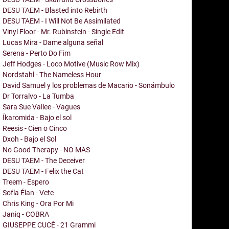
DESU TAEM - Blasted into Rebirth
DESU TAEM - I Will Not Be Assimilated
Vinyl Floor - Mr. Rubinstein - Single Edit
Lucas Mira - Dame alguna señal
Serena - Perto Do Fim
Jeff Hodges - Loco Motive (Music Row Mix)
Nordstahl - The Nameless Hour
David Samuel y los problemas de Macario - Sonámbulo
Dr Torralvo - La Tumba
Sara Sue Vallee - Vagues
Íkaromida - Bajo el sol
Reesis - Cien o Cinco
Dxoh - Bajo el Sol
No Good Therapy - NO MAS
DESU TAEM - The Deceiver
DESU TAEM - Felix the Cat
Treem - Espero
Sofía Élan - Vete
Chris King - Ora Por Mi
Janiq - COBRA
GIUSEPPE CUCÈ - 21 Grammi