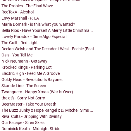
The Probies - The Final Wave
ReeToxA - Alcohol
Envy Marshall - P.T.A
Maria Domark - is this what you wanted?
Bella Rios - Have Yourself A Merry Little Christma...
Lovely Paradox - Dime Algo Especial
The Guilt - Red Light
Declan Welsh and The Decadent West - Feeble (Feat ...
Osis - You Tell Me
Nick Neumann - Getaway
Krooked Kings - Parking Lot
Electric High - Feed Me A Groove
Goldy Head - Revolution's Bayonet
Skar de Line - The Screen
Twanguero - Happy Xmas (War Is Over)
the dt's - Sorry Not Sorry
BeerMaster - Take Your Breath
The Buzz Junky x Hope Rangel x D. Mitchell Sims ...
Rival Cults - Dripping With Divinity
Our Escape - Siren Skies
Dominick Keath - Midnight Stride