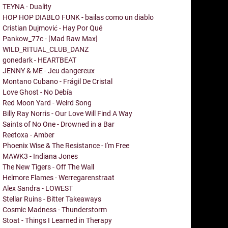
TEYNA - Duality
HOP HOP DIABLO FUNK - bailas como un diablo
Cristian Dujmović - Hay Por Qué
Pankow_77c - [Mad Raw Max]
WILD_RITUAL_CLUB_DANZ
gonedark - HEARTBEAT
JENNY & ME - Jeu dangereux
Montano Cubano - Frágil De Cristal
Love Ghost - No Debía
Red Moon Yard - Weird Song
Billy Ray Norris - Our Love Will Find A Way
Saints of No One - Drowned in a Bar
Reetoxa - Amber
Phoenix Wise & The Resistance - I'm Free
MAWK3 - Indiana Jones
The New Tigers - Off The Wall
Helmore Flames - Werregarenstraat
Alex Sandra - LOWEST
Stellar Ruins - Bitter Takeaways
Cosmic Madness - Thunderstorm
Stoat - Things I Learned in Therapy