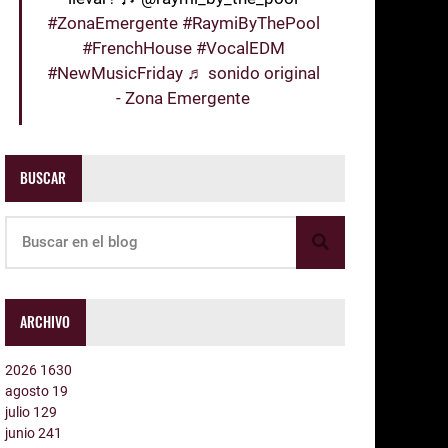
#ZonaEmergente
#RaymiByThePool
#FrenchHouse
#VocalEDM
#NewMusicFriday
♬ sonido original
- Zona Emergente
BUSCAR
ARCHIVO
2026
1630
agosto
19
julio
129
junio
241