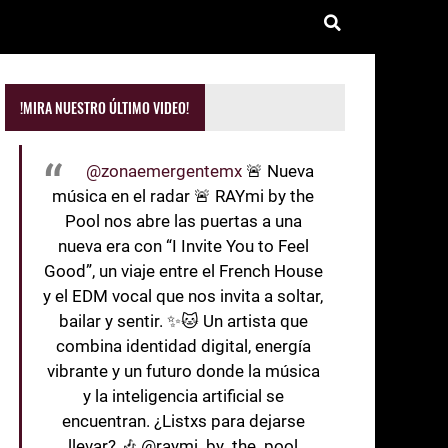
!MIRA NUESTRO ÚLTIMO VIDEO!
@zonaemergentemx
🚨 Nueva
música en el radar 🚨 RAYmi by the
Pool nos abre las puertas a una
nueva era con “I Invite You to Feel
Good”, un viaje entre el French House
y el EDM vocal que nos invita a soltar,
bailar y sentir. ✨🐱 Un artista que
combina identidad digital, energía
vibrante y un futuro donde la música
y la inteligencia artificial se
encuentran. ¿Listxs para dejarse
llevar? 🎶 @raymi_by_the_pool