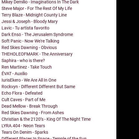
Mikey Demilio - Imaginations In The Dark
Steve Major - For The Rest Of My Life
Terry Blaze - Midnight County Line
Jessi & Joseph - Bloody Mary
Lavic - Tu artista favorito
Dark Ensō - The Jerusalem Syndrome
Soft Panic - Now We're Talking
Red Skies Dawning - Obvious
THEHOLEOFMARK - The Anniversary
Saphira - who is there?
Ren Martinez - Take Touch
ÉVAT - Auxilio
IurisEkero - We Are All In One
Rockvyn - Different Different But Same
Echo Flora - Defeated
Cult Caves - Part of Me
Dead Mellow - Break Through
Red Skies Dawning - From Ashes
Christian & the 2120’s - King Of The Night Time
LYRA.404 - Neon Tears
Tears On Denim - Sparks
Different Places In Space - Temple of the Sun