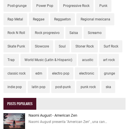
Post-grunge
Power Pop
Progressive Rock
Punk
Rap Metal
Reggae
Reggaeton
Regional mexicana
Rock N Roll
Rock progresivo
Salsa
Screamo
Skate Punk
Slowcore
Soul
Stoner Rock
Surf Rock
Trap
World Music (Latin & Hispanic)
acustic
art rock
classic rock
edm
electro pop
electronic
grunge
indie pop
latin pop
post-punk
punk rock
ska
POSTS POPULARES
Naomi August - American Zen
Naomi August presenta "American Zen" , una can…