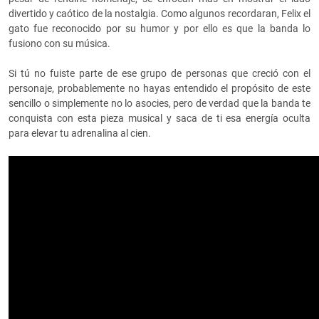
divertido y caótico de la nostalgia. Como algunos recordaran, Felix el
gato fue reconocido por su humor y por ello es que la banda lo
fusiono con su música.
Si tú no fuiste parte de ese grupo de personas que creció con el
personaje, probablemente no hayas entendido el propósito de este
sencillo o simplemente no lo asocies, pero de verdad que la banda te
conquista con esta pieza musical y saca de ti esa energía oculta
para elevar tu adrenalina al cien.