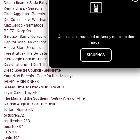
Dream Beard x Sada Baby x Judge & Jury - SPRAY
Kenny Sharp - Seasons
Chris Aggabao - Parents
Dru Cutler - Love Will Tear US Apart (Joy Division...
Max Ceddo - Nematode
¡Sigue nuestro blog!
PELTZ - Keep On
Gina Zo - Santa, do you know?
Únete a la comunidad rockera y no te pierdas
Capital Sons - Never Lost
nada.
Hollow Star - Seconds
Forest Little - The Delicate Art of Reflection (Th...
SÍGUENOS
Piergiorgio Corallo - Erase her name
David Laborier - I Don't Think So
Dread Spectre Council - Spiderette
Your New Parents - Gone for the Holidays
IVORY - HIGH KNEES
Scared Little Toaster - NUDIBRANCH
Layer Cake - Hey Mr.
The Man and the Southern Poetry - Alley of Mine
Katrina August - Seal The Deal
Ishtar - Homesick
octubre
272
septiembre
283
agosto
337
julio
416
junio
493