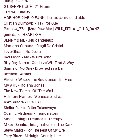
Janiq - COBRA
GIUSEPPE CUCÈ - 21 Grammi
TEYNA - Duality
HOP HOP DIABLO FUNK - bailas como un diablo
Cristian Dujmović - Hay Por Qué
Pankow_77c - [Mad Raw Max] WILD_RITUAL_CLUB_DANZ
gonedark - HEARTBEAT
JENNY & ME - Jeu dangereux
Montano Cubano - Frágil De Cristal
Love Ghost - No Debía
Red Moon Yard - Weird Song
Billy Ray Norris - Our Love Will Find A Way
Saints of No One - Drowned in a Bar
Reetoxa - Amber
Phoenix Wise & The Resistance - I'm Free
MAWK3 - Indiana Jones
The New Tigers - Off The Wall
Helmore Flames - Werregarenstraat
Alex Sandra - LOWEST
Stellar Ruins - Bitter Takeaways
Cosmic Madness - Thunderstorm
Stoat - Things I Learned in Therapy
Mikey Demilio - Imaginations In The Dark
Steve Major - For The Rest Of My Life
Terry Blaze - Midnight County Line