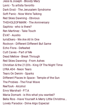
Jessi & Joseph - Bloody Mary
Lavic - Tu artista favorito
Dark Ensō - The Jerusalem Syndrome
Soft Panic - Now We're Talking
Red Skies Dawning - Obvious
THEHOLEOFMARK - The Anniversary
Saphira - who is there?
Ren Martinez - Take Touch
ÉVAT - Auxilio
IurisEkero - We Are All In One
Rockvyn - Different Different But Same
Echo Flora - Defeated
Cult Caves - Part of Me
Dead Mellow - Break Through
Red Skies Dawning - From Ashes
Christian & the 2120’s - King Of The Night Time
LYRA.404 - Neon Tears
Tears On Denim - Sparks
Different Places In Space - Temple of the Sun
The Probies - The Final Wave
ReeToxA - Alcohol
Envy Marshall - P.T.A
Maria Domark - is this what you wanted?
Bella Rios - Have Yourself A Merry Little Christma...
Lovely Paradox - Dime Algo Especial