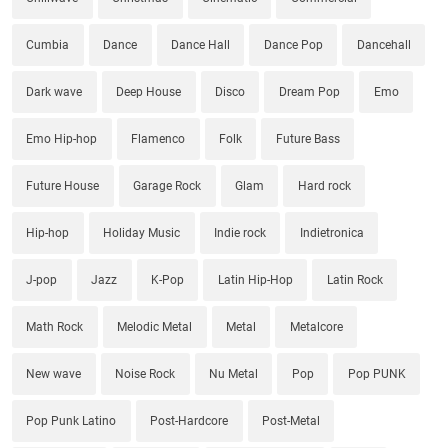
Cumbia
Dance
Dance Hall
Dance Pop
Dancehall
Dark wave
Deep House
Disco
Dream Pop
Emo
Emo Hip-hop
Flamenco
Folk
Future Bass
Future House
Garage Rock
Glam
Hard rock
Hip-hop
Holiday Music
Indie rock
Indietronica
J-pop
Jazz
K-Pop
Latin Hip-Hop
Latin Rock
Math Rock
Melodic Metal
Metal
Metalcore
New wave
Noise Rock
Nu Metal
Pop
Pop PUNK
Pop Punk Latino
Post-Hardcore
Post-Metal