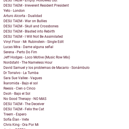
DESU TAEM - Empty. Hollowed Out
DESU TAEM - Irreverent Resident President
Yeto - London
Arturo Alcorta - Dualidad
DESU TAEM - War on Bullies
DESU TAEM - Skull and Crossbones
DESU TAEM - Blasted into Rebirth
DESU TAEM - I Will Not Be Assimilated
Vinyl Floor - Mr. Rubinstein - Single Edit
Lucas Mira - Dame alguna señal
Serena - Perto Do Fim
Jeff Hodges - Loco Motive (Music Row Mix)
Nordstahl - The Nameless Hour
David Samuel y los problemas de Macario - Sonámbulo
Dr Torralvo - La Tumba
Sara Sue Vallee - Vagues
Íkaromida - Bajo el sol
Reesis - Cien o Cinco
Dxoh - Bajo el Sol
No Good Therapy - NO MAS
DESU TAEM - The Deceiver
DESU TAEM - Felix the Cat
Treem - Espero
Sofía Élan - Vete
Chris King - Ora Por Mi