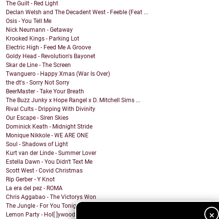
The Guilt - Red Light
Declan Welsh and The Decadent West - Feeble (Feat ...
Osis - You Tell Me
Nick Neumann - Getaway
Krooked Kings - Parking Lot
Electric High - Feed Me A Groove
Goldy Head - Revolution's Bayonet
Skar de Line - The Screen
Twanguero - Happy Xmas (War Is Over)
the dt's - Sorry Not Sorry
BeerMaster - Take Your Breath
The Buzz Junky x Hope Rangel x D. Mitchell Sims ...
Rival Cults - Dripping With Divinity
Our Escape - Siren Skies
Dominick Keath - Midnight Stride
Monique Nikkole - WE ARE ONE
Soul - Shadows of Light
Kurt van der Linde - Summer Lover
Estella Dawn - You Didn't Text Me
Scott West - Covid Christmas
Rip Gerber - Y Knot
La era del pez - ROMA
Chris Aggabao - The Victorys Won
The Jungle - For You Tonight
×
Lemon Party - Hol[ ]ywood (feat. Joey Tyler Varela)