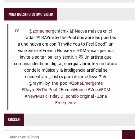
!MIRA NUESTRO ÚLTIMO VIDEO!
@zonaemergentemx
🚨 Nueva música en el
radar 🚨 RAYmi by the Pool nos abre las puertas
a una nueva era con “I Invite You to Feel Good”, un
viaje entre el French House y el EDM vocal que nos
invita a soltar, bailar y sentir. ✨🐱 Un artista que
combina identidad digital, energía vibrante y un futuro
donde la música y la inteligencia artificial se
encuentran. ¿Listxs para dejarse llevar? 🎶
@raymi_by_the_pool
#ZonaEmergente
#RaymiByThePool
#FrenchHouse
#VocalEDM
#NewMusicFriday
♬ sonido original - Zona
Emergente
BUSCAR