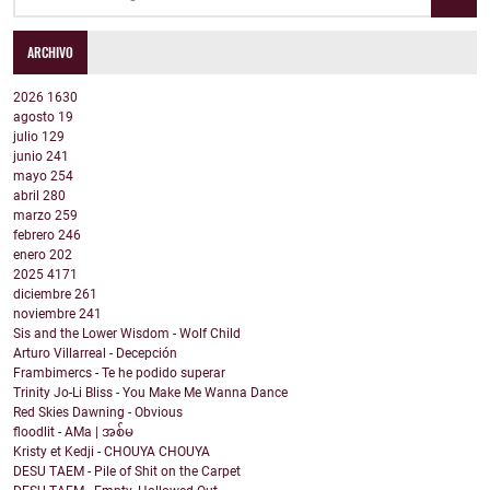
ARCHIVO
2026
1630
agosto
19
julio
129
junio
241
mayo
254
abril
280
marzo
259
febrero
246
enero
202
2025
4171
diciembre
261
noviembre
241
Sis and the Lower Wisdom - Wolf Child
Arturo Villarreal - Decepción
Frambimercs - Te he podido superar
Trinity Jo-Li Bliss - You Make Me Wanna Dance
Red Skies Dawning - Obvious
floodlit - AMa | အစ်မ
Kristy et Kedji - CHOUYA CHOUYA
DESU TAEM - Pile of Shit on the Carpet