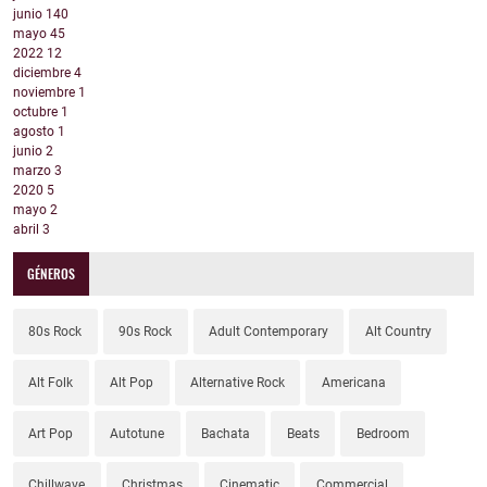
junio
140
mayo
45
2022
12
diciembre
4
noviembre
1
octubre
1
agosto
1
junio
2
marzo
3
2020
5
mayo
2
abril
3
GÉNEROS
80s Rock
90s Rock
Adult Contemporary
Alt Country
Alt Folk
Alt Pop
Alternative Rock
Americana
Art Pop
Autotune
Bachata
Beats
Bedroom
Chillwave
Christmas
Cinematic
Commercial