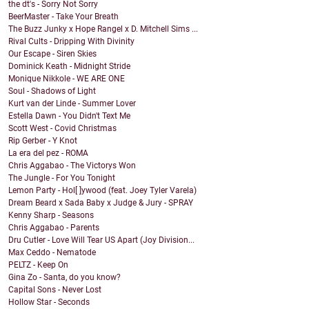
the dt's - Sorry Not Sorry
BeerMaster - Take Your Breath
The Buzz Junky x Hope Rangel x D. Mitchell Sims ...
Rival Cults - Dripping With Divinity
Our Escape - Siren Skies
Dominick Keath - Midnight Stride
Monique Nikkole - WE ARE ONE
Soul - Shadows of Light
Kurt van der Linde - Summer Lover
Estella Dawn - You Didn't Text Me
Scott West - Covid Christmas
Rip Gerber - Y Knot
La era del pez - ROMA
Chris Aggabao - The Victorys Won
The Jungle - For You Tonight
Lemon Party - Hol[ ]ywood (feat. Joey Tyler Varela)
Dream Beard x Sada Baby x Judge & Jury - SPRAY
Kenny Sharp - Seasons
Chris Aggabao - Parents
Dru Cutler - Love Will Tear US Apart (Joy Division...
Max Ceddo - Nematode
PELTZ - Keep On
Gina Zo - Santa, do you know?
Capital Sons - Never Lost
Hollow Star - Seconds