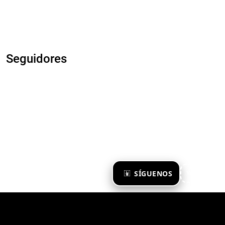
Seguidores
×
SÍGUENOS
Ya te sigo