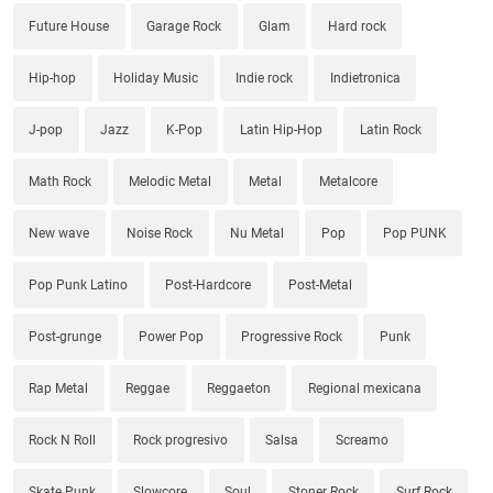
Future House
Garage Rock
Glam
Hard rock
Hip-hop
Holiday Music
Indie rock
Indietronica
J-pop
Jazz
K-Pop
Latin Hip-Hop
Latin Rock
Math Rock
Melodic Metal
Metal
Metalcore
New wave
Noise Rock
Nu Metal
Pop
Pop PUNK
Pop Punk Latino
Post-Hardcore
Post-Metal
Post-grunge
Power Pop
Progressive Rock
Punk
Rap Metal
Reggae
Reggaeton
Regional mexicana
Rock N Roll
Rock progresivo
Salsa
Screamo
Skate Punk
Slowcore
Soul
Stoner Rock
Surf Rock