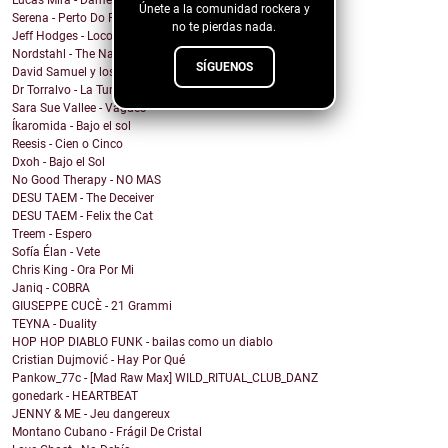
Lucas Mira - Dame alguna señal
Únete a la comunidad rockera y
Serena - Perto Do Fim
no te pierdas nada.
Jeff Hodges - Loco Motive (Music Row Mix)
Nordstahl - The Nameless Hour
SÍGUENOS
David Samuel y los problemas de Macario - Sonámbulo
Dr Torralvo - La Tumba
Sara Sue Vallee - Vagues
Íkaromida - Bajo el sol
Reesis - Cien o Cinco
Dxoh - Bajo el Sol
No Good Therapy - NO MAS
DESU TAEM - The Deceiver
DESU TAEM - Felix the Cat
Treem - Espero
Sofía Élan - Vete
Chris King - Ora Por Mi
Janiq - COBRA
GIUSEPPE CUCÈ - 21 Grammi
TEYNA - Duality
HOP HOP DIABLO FUNK - bailas como un diablo
Cristian Dujmović - Hay Por Qué
Pankow_77c - [Mad Raw Max] WILD_RITUAL_CLUB_DANZ
gonedark - HEARTBEAT
JENNY & ME - Jeu dangereux
Montano Cubano - Frágil De Cristal