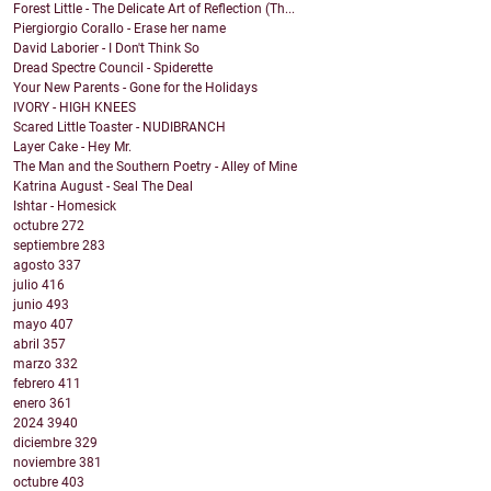
Forest Little - The Delicate Art of Reflection (Th...
Piergiorgio Corallo - Erase her name
David Laborier - I Don't Think So
Dread Spectre Council - Spiderette
Your New Parents - Gone for the Holidays
IVORY - HIGH KNEES
Scared Little Toaster - NUDIBRANCH
Layer Cake - Hey Mr.
The Man and the Southern Poetry - Alley of Mine
Katrina August - Seal The Deal
Ishtar - Homesick
octubre
272
septiembre
283
agosto
337
julio
416
junio
493
mayo
407
abril
357
marzo
332
febrero
411
enero
361
2024
3940
diciembre
329
noviembre
381
octubre
403