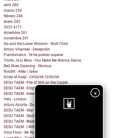
abril
280
marzo
259
febrero
246
enero
202
2025
4171
diciembre
261
noviembre
241
Sis and the Lower Wisdom - Wolf Child
Arturo Villarreal - Decepción
Frambimercs - Te he podido superar
Trinity Jo-Li Bliss - You Make Me Wanna Dance
Red Skies Dawning - Obvious
floodlit - AMa | အစ်မ
Kristy et Kedji - CHOUYA CHOUYA
DESU TAEM - Pile of Shit on the Carpet
DESU TAEM - Empty. Hollowed Out
×
DESU TAEM - Irreverent Resident President
Yeto - London
Arturo Alcorta - Dualidad
DESU TAEM - War on Bullies
DESU TAEM - Skull and Crossbones
¡Sigue nuestro
DESU TAEM - Blasted into Rebirth
DESU TAEM - I Will Not Be Assimilated
blog!
Vinyl Floor - Mr. Rubinstein - Single Edit