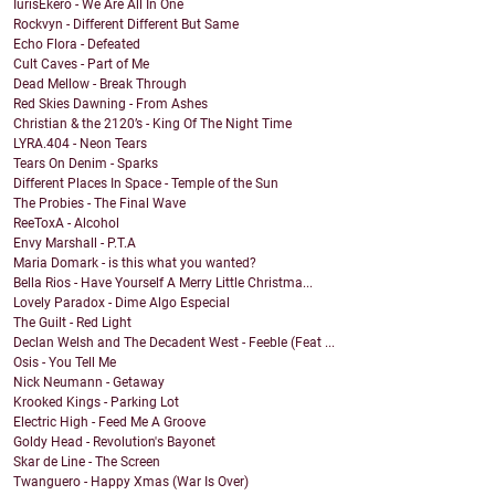
IurisEkero - We Are All In One
Rockvyn - Different Different But Same
Echo Flora - Defeated
Cult Caves - Part of Me
Dead Mellow - Break Through
Red Skies Dawning - From Ashes
Christian & the 2120’s - King Of The Night Time
LYRA.404 - Neon Tears
Tears On Denim - Sparks
Different Places In Space - Temple of the Sun
The Probies - The Final Wave
ReeToxA - Alcohol
Envy Marshall - P.T.A
Maria Domark - is this what you wanted?
Bella Rios - Have Yourself A Merry Little Christma...
Lovely Paradox - Dime Algo Especial
The Guilt - Red Light
Declan Welsh and The Decadent West - Feeble (Feat ...
Osis - You Tell Me
Nick Neumann - Getaway
Krooked Kings - Parking Lot
Electric High - Feed Me A Groove
Goldy Head - Revolution's Bayonet
Skar de Line - The Screen
Twanguero - Happy Xmas (War Is Over)