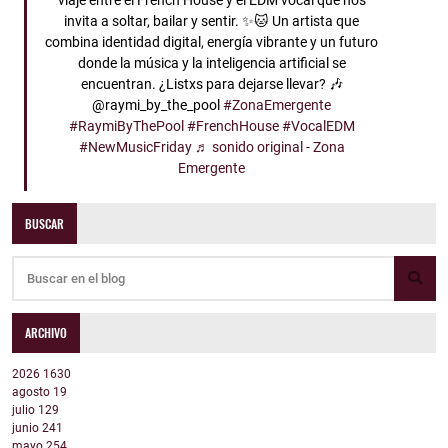
viaje entre el French House y el EDM vocal que nos
invita a soltar, bailar y sentir. ✨🐱 Un artista que
combina identidad digital, energía vibrante y un futuro
donde la música y la inteligencia artificial se
encuentran. ¿Listxs para dejarse llevar? 🎶
@raymi_by_the_pool
#ZonaEmergente
#RaymiByThePool
#FrenchHouse
#VocalEDM
#NewMusicFriday
♬ sonido original - Zona
Emergente
BUSCAR
ARCHIVO
2026
1630
agosto
19
julio
129
junio
241
mayo
254