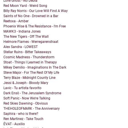
Love Ghost - No Debía
Red Moon Yard - Weird Song
Billy Ray Norris - Our Love Will Find A Way
Saints of No One - Drowned in a Bar
Reetoxa - Amber
Phoenix Wise & The Resistance - I'm Free
MAWK3 - Indiana Jones
The New Tigers - Off The Wall
Helmore Flames - Werregarenstraat
Alex Sandra - LOWEST
Stellar Ruins - Bitter Takeaways
Cosmic Madness - Thunderstorm
Stoat - Things I Learned in Therapy
Mikey Demilio - Imaginations In The Dark
Steve Major - For The Rest Of My Life
Terry Blaze - Midnight County Line
Jessi & Joseph - Bloody Mary
Lavic - Tu artista favorito
Dark Ensō - The Jerusalem Syndrome
Soft Panic - Now We're Talking
Red Skies Dawning - Obvious
THEHOLEOFMARK - The Anniversary
Saphira - who is there?
Ren Martinez - Take Touch
ÉVAT - Auxilio