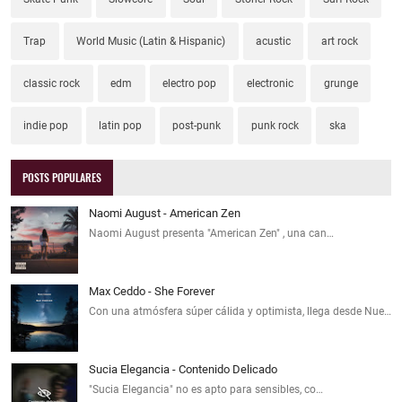
Trap
World Music (Latin & Hispanic)
acustic
art rock
classic rock
edm
electro pop
electronic
grunge
indie pop
latin pop
post-punk
punk rock
ska
POSTS POPULARES
Naomi August - American Zen
Naomi August presenta "American Zen" , una can…
Max Ceddo - She Forever
Con una atmósfera súper cálida y optimista, llega desde Nue…
Sucia Elegancia - Contenido Delicado
"Sucia Elegancia" no es apto para sensibles, co…