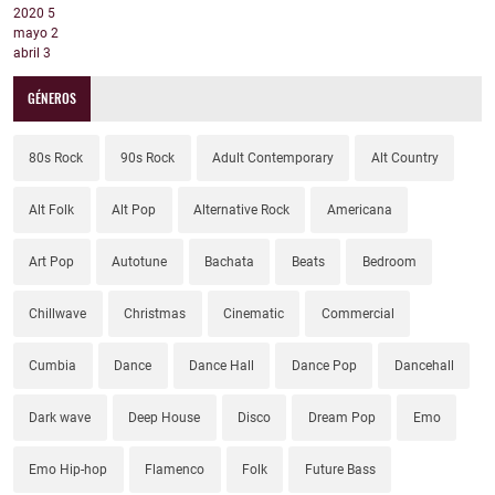
2020
5
mayo
2
abril
3
GÉNEROS
80s Rock
90s Rock
Adult Contemporary
Alt Country
Alt Folk
Alt Pop
Alternative Rock
Americana
Art Pop
Autotune
Bachata
Beats
Bedroom
Chillwave
Christmas
Cinematic
Commercial
Cumbia
Dance
Dance Hall
Dance Pop
Dancehall
Dark wave
Deep House
Disco
Dream Pop
Emo
Emo Hip-hop
Flamenco
Folk
Future Bass