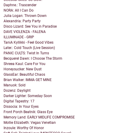
Daphne.: Trascender
NORA: All I Can Do
Julia Logan: Thrown Down
Alexandria: Party Party
Disco Lizard: See You in Paradise
DAVE VIOLENZA - FALENA
ILLUMINADE - GRIP
TaniA Kyllikki - Feel Good Vibes
Later.: Cold Touch (Live Session)
PANIC CULTS: Twist In Turns
Becquerel Dawn: I Choose The Storm
Shreea Kaul: Care For You
Honeysucker: New Dust
GlassEar: Beautiful Chaos
Brian Walker: IMMA GET MINE
Manuok: Sold
Dozenz: Daylight
Darker Lighter: Someday Soon
Digital Tapestry: 17
Dissocia: In Your Eyes
Front Porch Beatnik: Glass Eye
Memory Land: EARLY MIDLIFE COMPROMISE
Mollie Elizabeth: Vegas Venetian
Inzoule: Worthy Of Honor