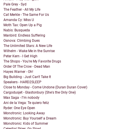
Pale Grey - Syd
The Feather - All My Life
Cat Merkle - The Same For Us
Amanda Cy: Miss U
Moth Tax: Open Up a Pig
Nabis: Busqueda
Manbird: Endless Suffering
Osnova: Climbing Dues
The Unlimited Stars: A New Life
Wilhelm - Wake Me in the Sunrise
Peter Kern - I Get High
The Shops - You're My Favorite Drugs
Order Of The Crow - Dead Man
Hayes Warner - Oh!
Big Building - Just Can't Take It
Speakers - HARD2SLEEP
Close to Monday - Come Undone (Duran Duran Cover)
Cargodusjet - Glastonbury (She's the Only One)
Max Saga - I"m nobody
Ani de la Vega: Te quiero feliz
Ryder: One Eye Open
Monotronic: Looking Away
Monotronic: Buy Yourself a Dream
Monotronic: Kids of Summer
Celestial Skies: Go Slow!