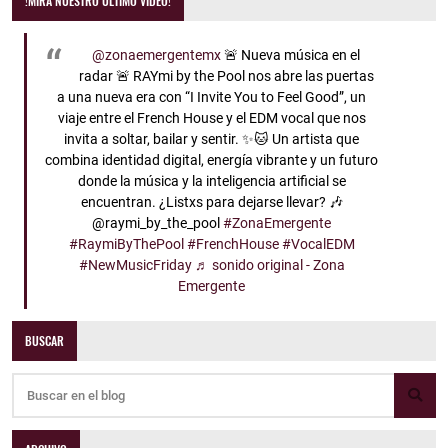
!MIRA NUESTRO ÚLTIMO VIDEO!
@zonaemergentemx
🚨 Nueva música en el
radar 🚨 RAYmi by the Pool nos abre las puertas
a una nueva era con “I Invite You to Feel Good”, un
viaje entre el French House y el EDM vocal que nos
invita a soltar, bailar y sentir. ✨🐱 Un artista que
combina identidad digital, energía vibrante y un futuro
donde la música y la inteligencia artificial se
encuentran. ¿Listxs para dejarse llevar? 🎶
@raymi_by_the_pool
#ZonaEmergente
#RaymiByThePool
#FrenchHouse
#VocalEDM
#NewMusicFriday
♬ sonido original - Zona
Emergente
BUSCAR