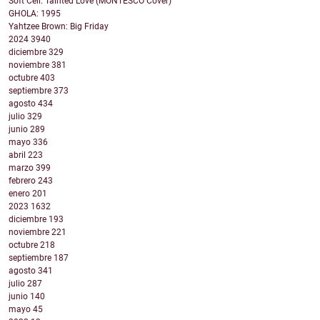
Soft Cell: Tainted Love (MONTESCO Cover)
GHOLA: 1995
Yahtzee Brown: Big Friday
2024
3940
diciembre
329
noviembre
381
octubre
403
septiembre
373
agosto
434
julio
329
junio
289
mayo
336
abril
223
marzo
399
febrero
243
enero
201
2023
1632
diciembre
193
noviembre
221
octubre
218
septiembre
187
agosto
341
julio
287
junio
140
mayo
45