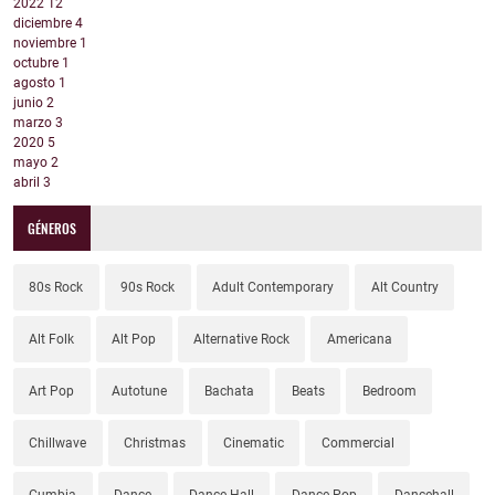
2022
12
diciembre
4
noviembre
1
octubre
1
agosto
1
junio
2
marzo
3
2020
5
mayo
2
abril
3
GÉNEROS
80s Rock
90s Rock
Adult Contemporary
Alt Country
Alt Folk
Alt Pop
Alternative Rock
Americana
Art Pop
Autotune
Bachata
Beats
Bedroom
Chillwave
Christmas
Cinematic
Commercial
Cumbia
Dance
Dance Hall
Dance Pop
Dancehall