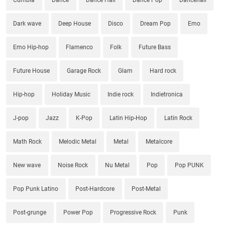
Dark wave
Deep House
Disco
Dream Pop
Emo
Emo Hip-hop
Flamenco
Folk
Future Bass
Future House
Garage Rock
Glam
Hard rock
Hip-hop
Holiday Music
Indie rock
Indietronica
J-pop
Jazz
K-Pop
Latin Hip-Hop
Latin Rock
Math Rock
Melodic Metal
Metal
Metalcore
New wave
Noise Rock
Nu Metal
Pop
Pop PUNK
Pop Punk Latino
Post-Hardcore
Post-Metal
Post-grunge
Power Pop
Progressive Rock
Punk