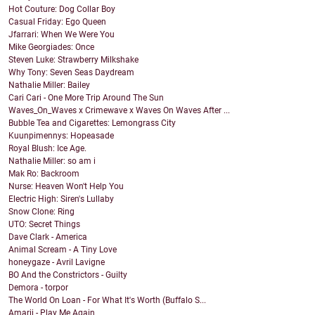
Hot Couture: Dog Collar Boy
Casual Friday: Ego Queen
Jfarrari: When We Were You
Mike Georgiades: Once
Steven Luke: Strawberry Milkshake
Why Tony: Seven Seas Daydream
Nathalie Miller: Bailey
Cari Cari - One More Trip Around The Sun
Waves_On_Waves x Crimewave x Waves On Waves After ...
Bubble Tea and Cigarettes: Lemongrass City
Kuunpimennys: Hopeasade
Royal Blush: Ice Age.
Nathalie Miller: so am i
Mak Ro: Backroom
Nurse: Heaven Won't Help You
Electric High: Siren's Lullaby
Snow Clone: Ring
UTO: Secret Things
Dave Clark - America
Animal Scream - A Tiny Love
honeygaze - Avril Lavigne
BO And the Constrictors - Guilty
Demora - torpor
The World On Loan - For What It's Worth (Buffalo S...
Amarii - Play Me Again