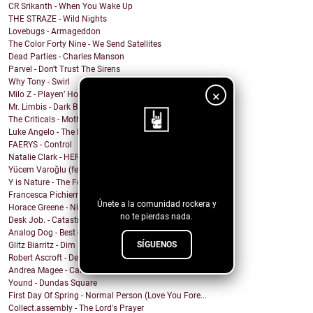
CR Srikanth - When You Wake Up
THE STRAZE - Wild Nights
Lovebugs - Armageddon
The Color Forty Nine - We Send Satellites
Dead Parties - Charles Manson
Parvel - Don't Trust The Sirens
Why Tony - Swirl
×
Milo Z - Playen’ Hookie
Mr. Limbis - Dark Butterfly
The Criticals - Mother of Style
Luke Angelo - The Pool
FAERYS - Control
Natalie Clark - HERE
¡Sigue nuestro
Yücem Varoğlu (feat. Jam and the Benzos) - Gimme G...
blog!
Y is Nature - The Fool
Francesca Pichierri - Sperarci Due Eroi
Únete a la comunidad rockera y
Horace Greene - Nighttime Boi
no te pierdas nada.
Desk Job. - Catastrophe
Analog Dog - Best of Me
SÍGUENOS
Glitz Biarritz - Dim Lights
Robert Ascroft - Devil Opens The Door (feat. Kid C...
Andrea Magee - Calling for You
Yound - Dundas Square
First Day Of Spring - Normal Person (Love You Fore...
Collect.assembly - The Lord's Prayer