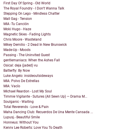
First Day Of Spring - Old World
The Royal Foundry - I Don’t Wanna Talk
Stepping On Lego - Mindless Chatter
Mall Gag - Tension
MIA -Tu Canción
Moki Hugo - Haze
Magnetic Skies - Fading Lights
Chris Moore - Wasteland
Mikey Demilio - 2 Dead In New Brunswick
Made-Up - Moods
Passing - The Uninvited Guest
gentlemaniacs: When the Ashes Fall
Osical: deja (jaded) vu
Batterfly: By Now
Luke Angelo: insideoutsideways
MIA: Polvo De Estrellas
MIA: Vacío
Michael Reardon - Lost My Soul
Timmie Vigilante - Sutures (All Sewn Up) — Drama M...
Soulganic - Waiting
Total Reverends - Love & Pain
Maha Dancing Club: Recuerdos De Una Mente Cansada ...
Lupusj.- Beautiful Smile
Honneus: Without You
Kenny Lee Roberts: Love You To Death