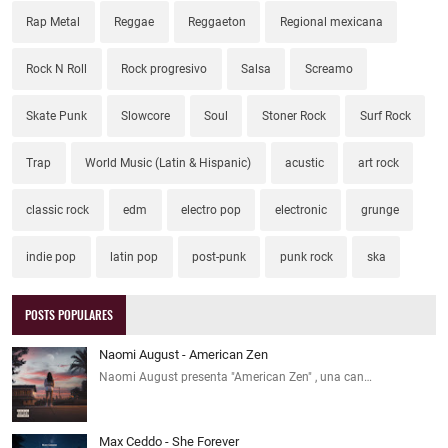
Rap Metal
Reggae
Reggaeton
Regional mexicana
Rock N Roll
Rock progresivo
Salsa
Screamo
Skate Punk
Slowcore
Soul
Stoner Rock
Surf Rock
Trap
World Music (Latin & Hispanic)
acustic
art rock
classic rock
edm
electro pop
electronic
grunge
indie pop
latin pop
post-punk
punk rock
ska
POSTS POPULARES
Naomi August - American Zen
Naomi August presenta "American Zen" , una can…
Max Ceddo - She Forever