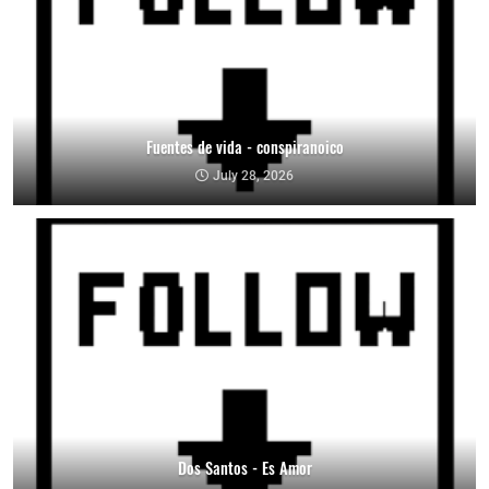
Fuentes de vida - conspiranoico
July 28, 2026
Dos Santos - Es Amor