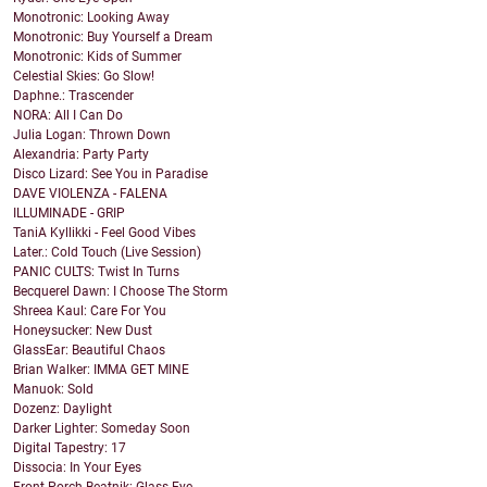
Monotronic: Looking Away
Monotronic: Buy Yourself a Dream
Monotronic: Kids of Summer
Celestial Skies: Go Slow!
Daphne.: Trascender
NORA: All I Can Do
Julia Logan: Thrown Down
Alexandria: Party Party
Disco Lizard: See You in Paradise
DAVE VIOLENZA - FALENA
ILLUMINADE - GRIP
TaniA Kyllikki - Feel Good Vibes
Later.: Cold Touch (Live Session)
PANIC CULTS: Twist In Turns
Becquerel Dawn: I Choose The Storm
Shreea Kaul: Care For You
Honeysucker: New Dust
GlassEar: Beautiful Chaos
Brian Walker: IMMA GET MINE
Manuok: Sold
Dozenz: Daylight
Darker Lighter: Someday Soon
Digital Tapestry: 17
Dissocia: In Your Eyes