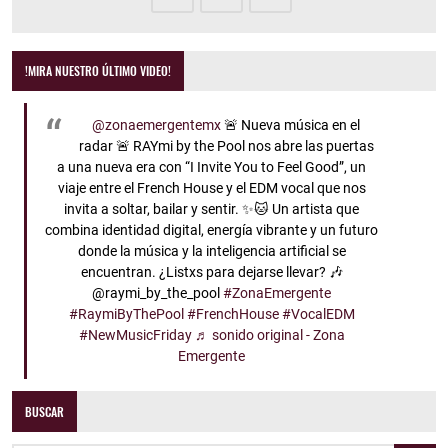
!MIRA NUESTRO ÚLTIMO VIDEO!
@zonaemergentemx
🚨 Nueva música en el
radar 🚨 RAYmi by the Pool nos abre las puertas
a una nueva era con “I Invite You to Feel Good”, un
viaje entre el French House y el EDM vocal que nos
invita a soltar, bailar y sentir. ✨🐱 Un artista que
combina identidad digital, energía vibrante y un futuro
donde la música y la inteligencia artificial se
encuentran. ¿Listxs para dejarse llevar? 🎶
@raymi_by_the_pool
#ZonaEmergente
#RaymiByThePool
#FrenchHouse
#VocalEDM
#NewMusicFriday
♬ sonido original - Zona
Emergente
BUSCAR