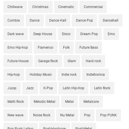
Chillwave
Christmas
Cinematic
Commercial
Cumbia
Dance
Dance Hall
Dance Pop
Dancehall
Dark wave
Deep House
Disco
Dream Pop
Emo
Emo Hip-hop
Flamenco
Folk
Future Bass
Future House
Garage Rock
Glam
Hard rock
Hip-hop
Holiday Music
Indie rock
Indietronica
J-pop
Jazz
K-Pop
Latin Hip-Hop
Latin Rock
Math Rock
Melodic Metal
Metal
Metalcore
New wave
Noise Rock
Nu Metal
Pop
Pop PUNK
Pop Punk Latino
Post-Hardcore
Post-Metal