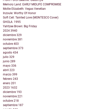
Front Porch Beatnik: Glass Eye
Memory Land: EARLY MIDLIFE COMPROMISE
Mollie Elizabeth: Vegas Venetian
Inzoule: Worthy Of Honor
Soft Cell: Tainted Love (MONTESCO Cover)
GHOLA: 1995
Yahtzee Brown: Big Friday
2024
3940
diciembre
329
noviembre
381
octubre
403
septiembre
373
agosto
434
julio
329
junio
289
mayo
336
abril
223
marzo
399
febrero
243
enero
201
2023
1632
diciembre
193
noviembre
221
octubre
218
septiembre
187