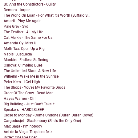
BO And the Constrictors - Guilty
Demora - torpor
The World On Loan - For What It's Worth (Buffalo S...
Amarii - Play Me Again
Pale Grey - Syd
The Feather - All My Life
Cat Merkle - The Same For Us
Amanda Cy: Miss U
Moth Tax: Open Up a Pig
Nabis: Busqueda
Manbird: Endless Suffering
Osnova: Climbing Dues
The Unlimited Stars: A New Life
Wilhelm - Wake Me in the Sunrise
Peter Kern - I Get High
The Shops - You're My Favorite Drugs
Order Of The Crow - Dead Man
Hayes Warner - Oh!
Big Building - Just Can't Take It
Speakers - HARD2SLEEP
Close to Monday - Come Undone (Duran Duran Cover)
Cargodusjet - Glastonbury (She's the Only One)
Max Saga - I"m nobody
Ani de la Vega: Te quiero feliz
Ryder: One Eye Open