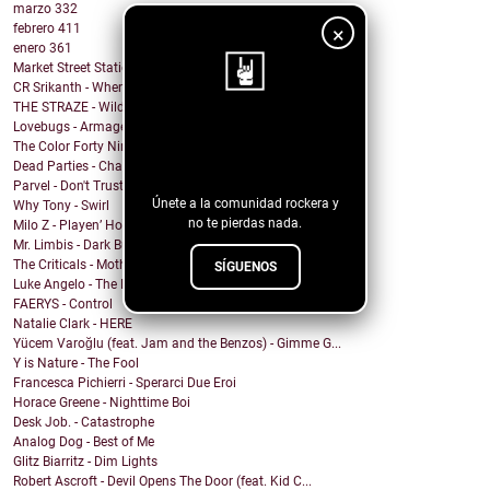
marzo
332
febrero
411
×
enero
361
Market Street Station - Gehenna
CR Srikanth - When You Wake Up
THE STRAZE - Wild Nights
Lovebugs - Armageddon
¡Sigue nuestro
The Color Forty Nine - We Send Satellites
blog!
Dead Parties - Charles Manson
Parvel - Don't Trust The Sirens
Únete a la comunidad rockera y
Why Tony - Swirl
no te pierdas nada.
Milo Z - Playen’ Hookie
Mr. Limbis - Dark Butterfly
The Criticals - Mother of Style
SÍGUENOS
Luke Angelo - The Pool
FAERYS - Control
Natalie Clark - HERE
Yücem Varoğlu (feat. Jam and the Benzos) - Gimme G...
Y is Nature - The Fool
Francesca Pichierri - Sperarci Due Eroi
Horace Greene - Nighttime Boi
Desk Job. - Catastrophe
Analog Dog - Best of Me
Glitz Biarritz - Dim Lights
Robert Ascroft - Devil Opens The Door (feat. Kid C...