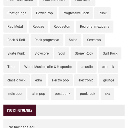
Post-grunge
Power Pop
Progressive Rock
Punk
Rap Metal
Reggae
Reggaeton
Regional mexicana
Rock N Roll
Rock progresivo
Salsa
Screamo
Skate Punk
Slowcore
Soul
Stoner Rock
Surf Rock
Trap
World Music (Latin & Hispanic)
acustic
art rock
classic rock
edm
electro pop
electronic
grunge
indie pop
latin pop
post-punk
punk rock
ska
POSTS POPULARES
No hay nada aquí.