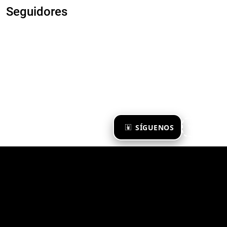
Seguidores
×
SÍGUENOS
Ya te sigo