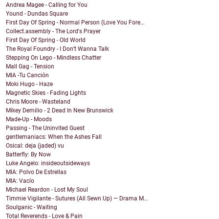
Andrea Magee - Calling for You
Yound - Dundas Square
First Day Of Spring - Normal Person (Love You Fore...
Collect.assembly - The Lord's Prayer
First Day Of Spring - Old World
The Royal Foundry - I Don’t Wanna Talk
Stepping On Lego - Mindless Chatter
Mall Gag - Tension
MIA -Tu Canción
Moki Hugo - Haze
Magnetic Skies - Fading Lights
Chris Moore - Wasteland
Mikey Demilio - 2 Dead In New Brunswick
Made-Up - Moods
Passing - The Uninvited Guest
gentlemaniacs: When the Ashes Fall
Osical: deja (jaded) vu
Batterfly: By Now
Luke Angelo: insideoutsideways
MIA: Polvo De Estrellas
MIA: Vacío
Michael Reardon - Lost My Soul
Timmie Vigilante - Sutures (All Sewn Up) — Drama M...
Soulganic - Waiting
Total Reverends - Love & Pain