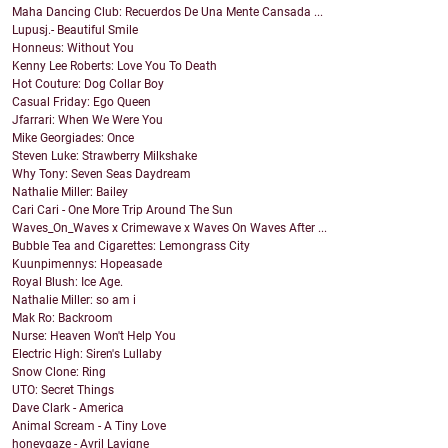
Maha Dancing Club: Recuerdos De Una Mente Cansada ...
Lupusj.- Beautiful Smile
Honneus: Without You
Kenny Lee Roberts: Love You To Death
Hot Couture: Dog Collar Boy
Casual Friday: Ego Queen
Jfarrari: When We Were You
Mike Georgiades: Once
Steven Luke: Strawberry Milkshake
Why Tony: Seven Seas Daydream
Nathalie Miller: Bailey
Cari Cari - One More Trip Around The Sun
Waves_On_Waves x Crimewave x Waves On Waves After ...
Bubble Tea and Cigarettes: Lemongrass City
Kuunpimennys: Hopeasade
Royal Blush: Ice Age.
Nathalie Miller: so am i
Mak Ro: Backroom
Nurse: Heaven Won't Help You
Electric High: Siren's Lullaby
Snow Clone: Ring
UTO: Secret Things
Dave Clark - America
Animal Scream - A Tiny Love
honeygaze - Avril Lavigne