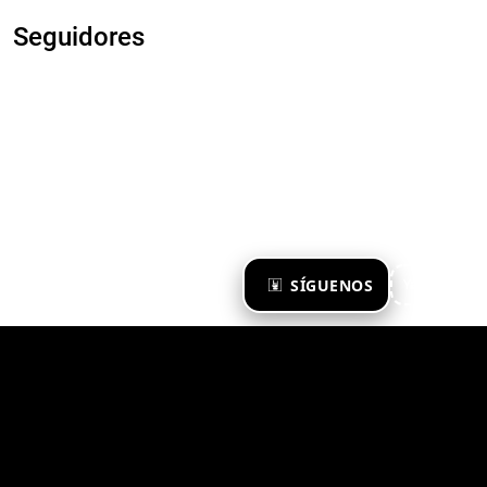
Seguidores
×
SÍGUENOS
Ya te sigo