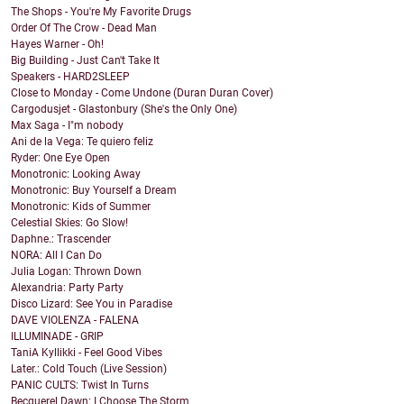
The Shops - You're My Favorite Drugs
Order Of The Crow - Dead Man
Hayes Warner - Oh!
Big Building - Just Can't Take It
Speakers - HARD2SLEEP
Close to Monday - Come Undone (Duran Duran Cover)
Cargodusjet - Glastonbury (She's the Only One)
Max Saga - I"m nobody
Ani de la Vega: Te quiero feliz
Ryder: One Eye Open
Monotronic: Looking Away
Monotronic: Buy Yourself a Dream
Monotronic: Kids of Summer
Celestial Skies: Go Slow!
Daphne.: Trascender
NORA: All I Can Do
Julia Logan: Thrown Down
Alexandria: Party Party
Disco Lizard: See You in Paradise
DAVE VIOLENZA - FALENA
ILLUMINADE - GRIP
TaniA Kyllikki - Feel Good Vibes
Later.: Cold Touch (Live Session)
PANIC CULTS: Twist In Turns
Becquerel Dawn: I Choose The Storm