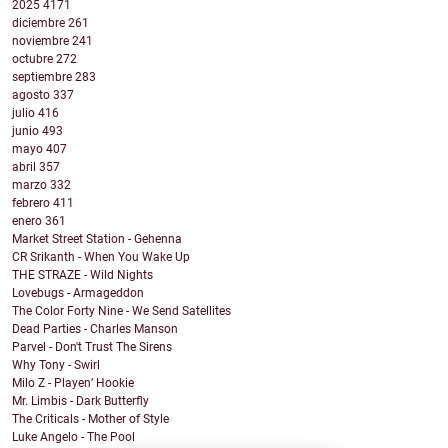
2025
4171
diciembre
261
noviembre
241
octubre
272
septiembre
283
agosto
337
julio
416
junio
493
mayo
407
abril
357
marzo
332
febrero
411
enero
361
Market Street Station - Gehenna
CR Srikanth - When You Wake Up
THE STRAZE - Wild Nights
Lovebugs - Armageddon
The Color Forty Nine - We Send Satellites
Dead Parties - Charles Manson
Parvel - Don't Trust The Sirens
Why Tony - Swirl
Milo Z - Playen’ Hookie
Mr. Limbis - Dark Butterfly
The Criticals - Mother of Style
Luke Angelo - The Pool