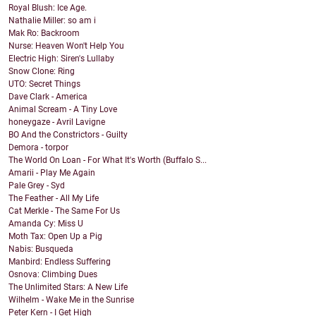
Royal Blush: Ice Age.
Nathalie Miller: so am i
Mak Ro: Backroom
Nurse: Heaven Won't Help You
Electric High: Siren's Lullaby
Snow Clone: Ring
UTO: Secret Things
Dave Clark - America
Animal Scream - A Tiny Love
honeygaze - Avril Lavigne
BO And the Constrictors - Guilty
Demora - torpor
The World On Loan - For What It's Worth (Buffalo S...
Amarii - Play Me Again
Pale Grey - Syd
The Feather - All My Life
Cat Merkle - The Same For Us
Amanda Cy: Miss U
Moth Tax: Open Up a Pig
Nabis: Busqueda
Manbird: Endless Suffering
Osnova: Climbing Dues
The Unlimited Stars: A New Life
Wilhelm - Wake Me in the Sunrise
Peter Kern - I Get High