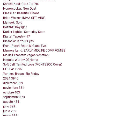
Shreea Kaul: Care For You
Honeysucker: New Dust
GlassEar: Beautiful Chaos
Brian Walker: IMMA GET MINE
Manuok: Sold
Dozenz: Daylight
Darker Lighter: Someday Soon
Digital Tapestry: 17
Dissocia: In Your Eyes
Front Porch Beatnik: Glass Eye
Memory Land: EARLY MIDLIFE COMPROMISE
Mollie Elizabeth: Vegas Venetian
Inzoule: Worthy Of Honor
Soft Cell: Tainted Love (MONTESCO Cover)
GHOLA: 1995
Yahtzee Brown: Big Friday
2024
3940
diciembre
329
noviembre
381
octubre
403
septiembre
373
agosto
434
julio
329
junio
289
mayo
336