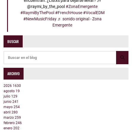
encuentran. ¿Listxs para dejarse llevar? 🎶
@raymi_by_the_pool
#ZonaEmergente
#RaymiByThePool
#FrenchHouse
#VocalEDM
#NewMusicFriday
♬ sonido original - Zona
Emergente
BUSCAR
ARCHIVO
2026
1630
agosto
19
julio
129
junio
241
mayo
254
abril
280
marzo
259
febrero
246
enero
202