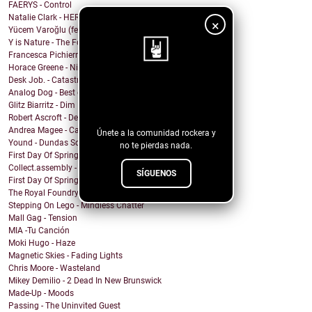
FAERYS - Control
Natalie Clark - HERE
×
Yücem Varoğlu (feat. Jam and the Benzos) - Gimme G...
Y is Nature - The Fool
Francesca Pichierri - Sperarci Due Eroi
Horace Greene - Nighttime Boi
Desk Job. - Catastrophe
¡Sigue nuestro
Analog Dog - Best of Me
Glitz Biarritz - Dim Lights
blog!
Robert Ascroft - Devil Opens The Door (feat. Kid C...
Andrea Magee - Calling for You
Únete a la comunidad rockera y
Yound - Dundas Square
no te pierdas nada.
First Day Of Spring - Normal Person (Love You Fore...
Collect.assembly - The Lord's Prayer
SÍGUENOS
First Day Of Spring - Old World
The Royal Foundry - I Don’t Wanna Talk
Stepping On Lego - Mindless Chatter
Mall Gag - Tension
MIA -Tu Canción
Moki Hugo - Haze
Magnetic Skies - Fading Lights
Chris Moore - Wasteland
Mikey Demilio - 2 Dead In New Brunswick
Made-Up - Moods
Passing - The Uninvited Guest