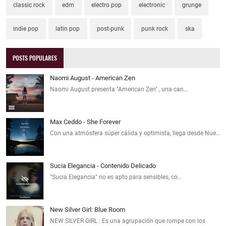
classic rock
edm
electro pop
electronic
grunge
indie pop
latin pop
post-punk
punk rock
ska
POSTS POPULARES
Naomi August - American Zen
Naomi August presenta "American Zen" , una can…
Max Ceddo - She Forever
Con una atmósfera súper cálida y optimista, llega desde Nue…
Sucia Elegancia - Contenido Delicado
"Sucia Elegancia" no es apto para sensibles, co…
New Silver Girl: Blue Room
NEW SILVER GIRL : Es una agrupación que rompe con los