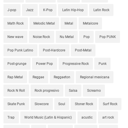
J-pop
Jazz
K-Pop
Latin Hip-Hop
Latin Rock
Math Rock
Melodic Metal
Metal
Metalcore
New wave
Noise Rock
Nu Metal
Pop
Pop PUNK
Pop Punk Latino
Post-Hardcore
Post-Metal
Post-grunge
Power Pop
Progressive Rock
Punk
Rap Metal
Reggae
Reggaeton
Regional mexicana
Rock N Roll
Rock progresivo
Salsa
Screamo
Skate Punk
Slowcore
Soul
Stoner Rock
Surf Rock
Trap
World Music (Latin & Hispanic)
acustic
art rock