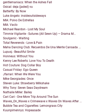
gentlemaniacs: When the Ashes Fall
Osical: deja (jaded) vu
Batterfly: By Now
Luke Angelo: insideoutsideways
MIA: Polvo De Estrellas
MIA: Vacío
Michael Reardon - Lost My Soul
Timmie Vigilante - Sutures (All Sewn Up) — Drama M...
Soulganic - Waiting
Total Reverends - Love & Pain
Maha Dancing Club: Recuerdos De Una Mente Cansada ...
Lupusj.- Beautiful Smile
Honneus: Without You
Kenny Lee Roberts: Love You To Death
Hot Couture: Dog Collar Boy
Casual Friday: Ego Queen
Jfarrari: When We Were You
Mike Georgiades: Once
Steven Luke: Strawberry Milkshake
Why Tony: Seven Seas Daydream
Nathalie Miller: Bailey
Cari Cari - One More Trip Around The Sun
Waves_On_Waves x Crimewave x Waves On Waves After ...
Bubble Tea and Cigarettes: Lemongrass City
Kuunpimennys: Hopeasade