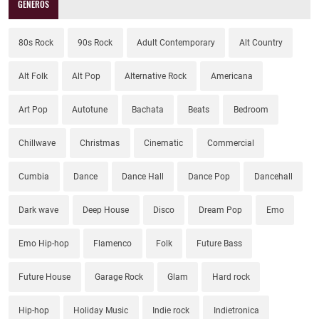
GÉNEROS
80s Rock
90s Rock
Adult Contemporary
Alt Country
Alt Folk
Alt Pop
Alternative Rock
Americana
Art Pop
Autotune
Bachata
Beats
Bedroom
Chillwave
Christmas
Cinematic
Commercial
Cumbia
Dance
Dance Hall
Dance Pop
Dancehall
Dark wave
Deep House
Disco
Dream Pop
Emo
Emo Hip-hop
Flamenco
Folk
Future Bass
Future House
Garage Rock
Glam
Hard rock
Hip-hop
Holiday Music
Indie rock
Indietronica