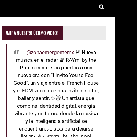
!MIRA NUESTRO ÚLTIMO VIDEO!
@zonaemergentemx
🚨 Nueva
música en el radar 🚨 RAYmi by the
Pool nos abre las puertas a una
nueva era con “I Invite You to Feel
Good”, un viaje entre el French House
y el EDM vocal que nos invita a soltar,
bailar y sentir. ✨🐱 Un artista que
combina identidad digital, energía
vibrante y un futuro donde la música
y la inteligencia artificial se
encuentran. ¿Listxs para dejarse
llevar? 🎶 @raymi_by_the_pool