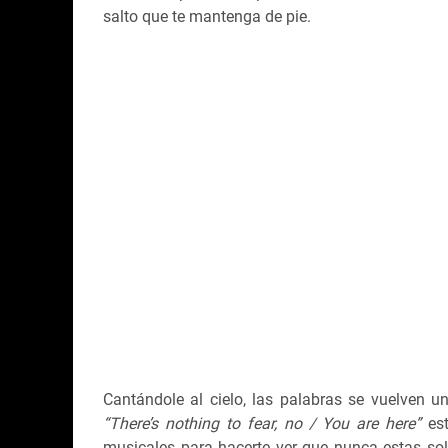
salto que te mantenga de pie.
Cantándole al cielo, las palabras se vuelven u
“There’s nothing to fear, no / You are here”
est
musicales para hacerte ver que nunca estas sol