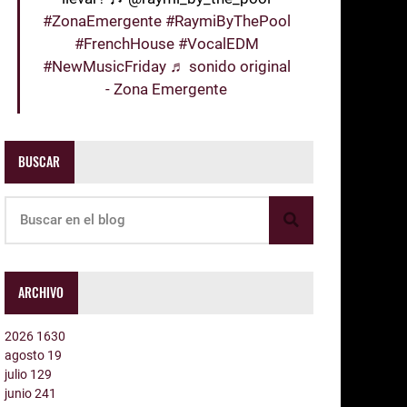
#ZonaEmergente
#RaymiByThePool
#FrenchHouse
#VocalEDM
#NewMusicFriday
♬ sonido original
- Zona Emergente
BUSCAR
ARCHIVO
2026
1630
agosto
19
julio
129
junio
241