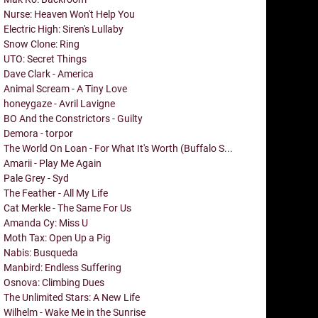
Nurse: Heaven Won't Help You
Electric High: Siren's Lullaby
Snow Clone: Ring
UTO: Secret Things
Dave Clark - America
Animal Scream - A Tiny Love
honeygaze - Avril Lavigne
BO And the Constrictors - Guilty
Demora - torpor
The World On Loan - For What It's Worth (Buffalo S...
Amarii - Play Me Again
Pale Grey - Syd
The Feather - All My Life
Cat Merkle - The Same For Us
Amanda Cy: Miss U
Moth Tax: Open Up a Pig
Nabis: Busqueda
Manbird: Endless Suffering
Osnova: Climbing Dues
The Unlimited Stars: A New Life
Wilhelm - Wake Me in the Sunrise