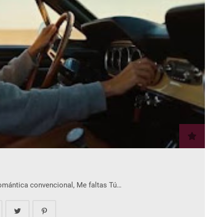
romántica convencional, Me faltas Tú…