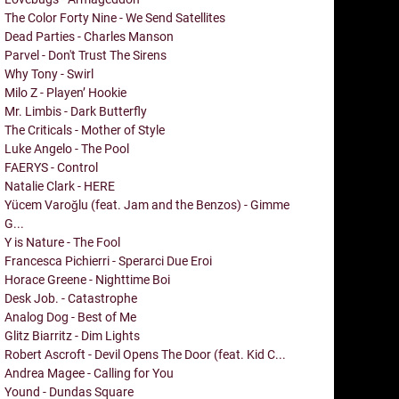
The Color Forty Nine - We Send Satellites
Dead Parties - Charles Manson
Parvel - Don't Trust The Sirens
Why Tony - Swirl
Milo Z - Playen’ Hookie
Mr. Limbis - Dark Butterfly
The Criticals - Mother of Style
Luke Angelo - The Pool
FAERYS - Control
Natalie Clark - HERE
Yücem Varoğlu (feat. Jam and the Benzos) - Gimme
G...
Y is Nature - The Fool
Francesca Pichierri - Sperarci Due Eroi
Horace Greene - Nighttime Boi
Desk Job. - Catastrophe
Analog Dog - Best of Me
Glitz Biarritz - Dim Lights
Robert Ascroft - Devil Opens The Door (feat. Kid C...
Andrea Magee - Calling for You
Yound - Dundas Square