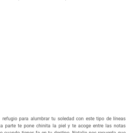
n refugio para alumbrar tu soledad con este tipo de líneas
a parte te pone chinita la piel y te acoge entre las notas
o cuando tienes fe en tu destino. Natalie nos recuerda que