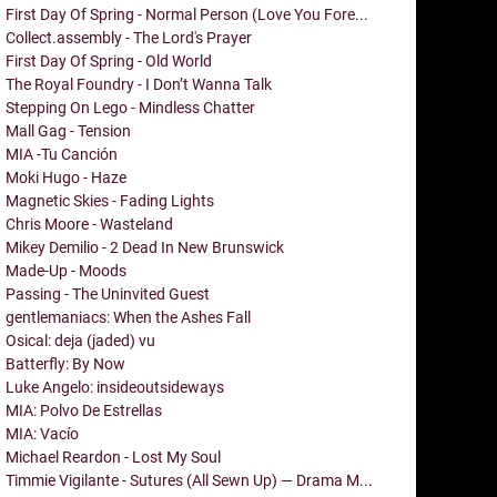
First Day Of Spring - Normal Person (Love You Fore...
Collect.assembly - The Lord's Prayer
First Day Of Spring - Old World
The Royal Foundry - I Don’t Wanna Talk
Stepping On Lego - Mindless Chatter
Mall Gag - Tension
MIA -Tu Canción
Moki Hugo - Haze
Magnetic Skies - Fading Lights
Chris Moore - Wasteland
Mikey Demilio - 2 Dead In New Brunswick
Made-Up - Moods
Passing - The Uninvited Guest
gentlemaniacs: When the Ashes Fall
Osical: deja (jaded) vu
Batterfly: By Now
Luke Angelo: insideoutsideways
MIA: Polvo De Estrellas
MIA: Vacío
Michael Reardon - Lost My Soul
Timmie Vigilante - Sutures (All Sewn Up) — Drama M...