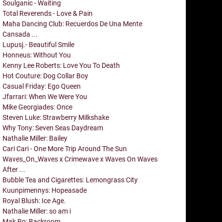
Soulganic - Waiting
Total Reverends - Love & Pain
Maha Dancing Club: Recuerdos De Una Mente
Cansada ...
Lupusj.- Beautiful Smile
Honneus: Without You
Kenny Lee Roberts: Love You To Death
Hot Couture: Dog Collar Boy
Casual Friday: Ego Queen
Jfarrari: When We Were You
Mike Georgiades: Once
Steven Luke: Strawberry Milkshake
Why Tony: Seven Seas Daydream
Nathalie Miller: Bailey
Cari Cari - One More Trip Around The Sun
Waves_On_Waves x Crimewave x Waves On Waves
After ...
Bubble Tea and Cigarettes: Lemongrass City
Kuunpimennys: Hopeasade
Royal Blush: Ice Age.
Nathalie Miller: so am i
Mak Ro: Backroom