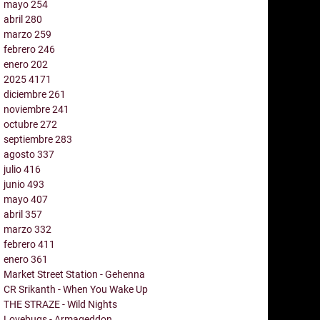
mayo
254
abril
280
marzo
259
febrero
246
enero
202
2025
4171
diciembre
261
noviembre
241
octubre
272
septiembre
283
agosto
337
julio
416
junio
493
mayo
407
abril
357
marzo
332
febrero
411
enero
361
Market Street Station - Gehenna
CR Srikanth - When You Wake Up
THE STRAZE - Wild Nights
Lovebugs - Armageddon