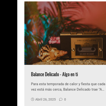
Balance Delicado - Algo en ti
Para esta temporada de calor y fiesta que cada
vez está más cerca, Balance Delicado trae "A…
Abril 26, 2025
0