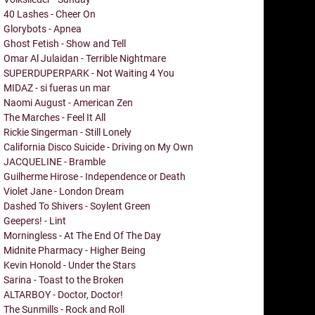
40 Lashes - Cheer On
Glorybots - Apnea
Ghost Fetish - Show and Tell
Omar Al Julaidan - Terrible Nightmare
SUPERDUPERPARK - Not Waiting 4 You
MIDAZ - si fueras un mar
Naomi August - American Zen
The Marches - Feel It All
Rickie Singerman - Still Lonely
California Disco Suicide - Driving on My Own
JACQUELINE - Bramble
Guilherme Hirose - Independence or Death
Violet Jane - London Dream
Dashed To Shivers - Soylent Green
Geepers! - Lint
Morningless - At The End Of The Day
Midnite Pharmacy - Higher Being
Kevin Honold - Under the Stars
Sarina - Toast to the Broken
ALTARBOY - Doctor, Doctor!
The Sunmills - Rock and Roll