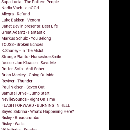
Supa Lucia - The Pattern People
Nadia Vaeh - a nOOd.
Allegra - Refund
Luke Bakken - Venom
Janet Devlin presenta: Best Life
Great Adamz - Fantastic
Markus Schulz - You Belong
TOJSS - Broken Echoes
K.Shaney - In The Midst
Strange Plants - Horseshoe Smile
fuseo x Jon Klaasen - Save Me
Rotten Sofa - Anti Sober
Brian Mackey - Going Outside
Reviver - Thunder
Paul Nielsen - Seven Out
Samurai Drive - Jump Start
NevilleSounds - Right On Time
FLASH FORWARD - BURNING IN HELL
Sayed Sabrina - What's Happening Here?
Risley - Breadcrumbs
Risley - Walls
Völkslieder - Sunday