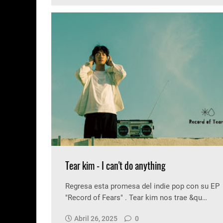
Tear kim - I can't do anything
Regresa esta promesa del indie pop con su EP
"Record of Fears" . Tear kim nos trae &qu…
Abril 26, 2025
0