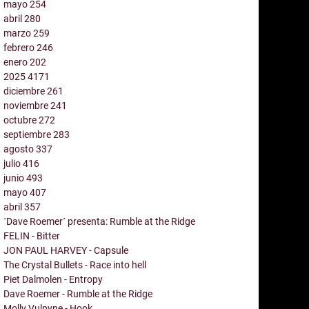
mayo
254
abril
280
marzo
259
febrero
246
enero
202
2025
4171
diciembre
261
noviembre
241
octubre
272
septiembre
283
agosto
337
julio
416
junio
493
mayo
407
abril
357
´Dave Roemer´ presenta: Rumble at the Ridge
FELIN - Bitter
JON PAUL HARVEY - Capsule
The Crystal Bullets - Race into hell
Piet Dalmolen - Entropy
Dave Roemer - Rumble at the Ridge
Molly Vulpyne - Hook