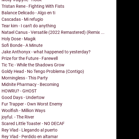
Tristan Rene - Fighting With Fists
Balance Delicado - Algo en ti
Cascadas - Mi refugio
Tear kim - I can't do anything
Natael Canus - Versatile (2022 Remastered) (Remix ...
Holy Dose - Magik
Sofi Bonde - A Minute
Jake Anthonyx - what happened to yesterday?
Prize for the Future - Farewell
Tic Tic - While the Shadows Grow
Goldy Head - No Tengo Problema (Contigo)
Morningless - This Party
Midnite Pharmacy - Becoming
HOWRU? - GHOST
Good Days - Undertow
Fur Trapper - Own Worst Enemy
Woolfish - Million Ways
joyful. - The River
Scared Little Toaster - NO DECAF
Rey Vlad - Llegando al puerto
Rey Vlad - Perdido en altamar