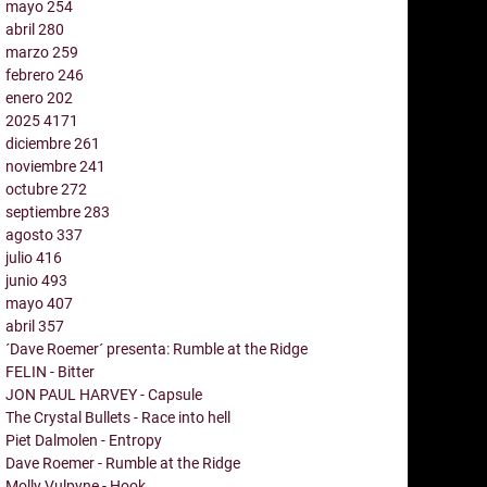
mayo
254
abril
280
marzo
259
febrero
246
enero
202
2025
4171
diciembre
261
noviembre
241
octubre
272
septiembre
283
agosto
337
julio
416
junio
493
mayo
407
abril
357
´Dave Roemer´ presenta: Rumble at the Ridge
FELIN - Bitter
JON PAUL HARVEY - Capsule
The Crystal Bullets - Race into hell
Piet Dalmolen - Entropy
Dave Roemer - Rumble at the Ridge
Molly Vulpyne - Hook