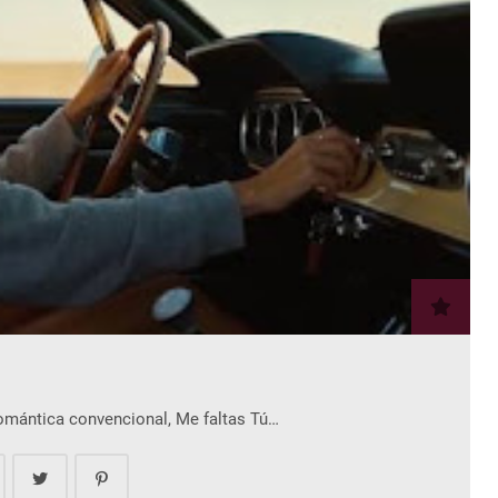
romántica convencional, Me faltas Tú…