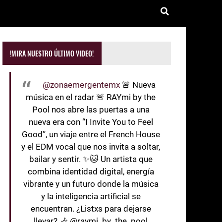
!MIRA NUESTRO ÚLTIMO VIDEO!
@zonaemergentemx
🚨 Nueva
música en el radar 🚨 RAYmi by the
Pool nos abre las puertas a una
nueva era con “I Invite You to Feel
Good”, un viaje entre el French House
y el EDM vocal que nos invita a soltar,
bailar y sentir. ✨🐱 Un artista que
combina identidad digital, energía
vibrante y un futuro donde la música
y la inteligencia artificial se
encuentran. ¿Listxs para dejarse
llevar? 🎶 @raymi_by_the_pool