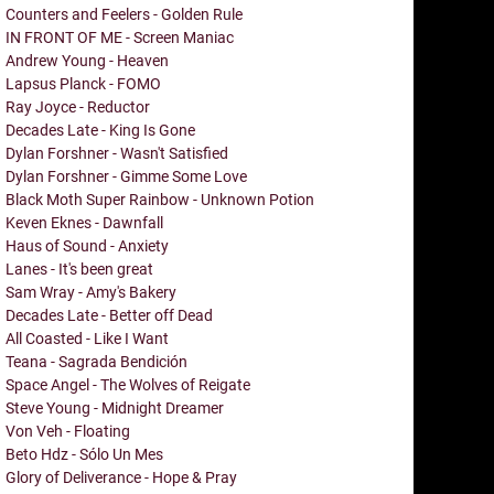
Counters and Feelers - Golden Rule
IN FRONT OF ME - Screen Maniac
Andrew Young - Heaven
Lapsus Planck - FOMO
Ray Joyce - Reductor
Decades Late - King Is Gone
Dylan Forshner - Wasn't Satisfied
Dylan Forshner - Gimme Some Love
Black Moth Super Rainbow - Unknown Potion
Keven Eknes - Dawnfall
Haus of Sound - Anxiety
Lanes - It's been great
Sam Wray - Amy's Bakery
Decades Late - Better off Dead
All Coasted - Like I Want
Teana - Sagrada Bendición
Space Angel - The Wolves of Reigate
Steve Young - Midnight Dreamer
Von Veh - Floating
Beto Hdz - Sólo Un Mes
Glory of Deliverance - Hope & Pray