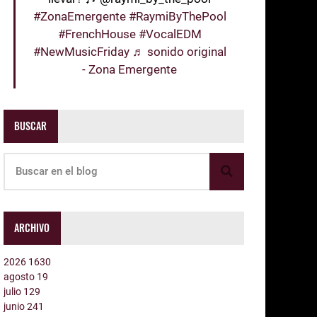
#ZonaEmergente
#RaymiByThePool
#FrenchHouse
#VocalEDM
#NewMusicFriday
♬ sonido original
- Zona Emergente
BUSCAR
ARCHIVO
2026
1630
agosto
19
julio
129
junio
241