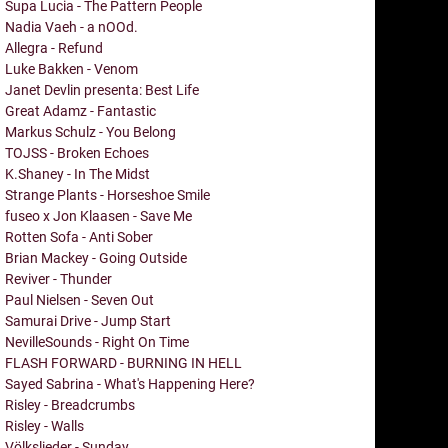
Supa Lucia - The Pattern People
Nadia Vaeh - a nOOd.
Allegra - Refund
Luke Bakken - Venom
Janet Devlin presenta: Best Life
Great Adamz - Fantastic
Markus Schulz - You Belong
TOJSS - Broken Echoes
K.Shaney - In The Midst
Strange Plants - Horseshoe Smile
fuseo x Jon Klaasen - Save Me
Rotten Sofa - Anti Sober
Brian Mackey - Going Outside
Reviver - Thunder
Paul Nielsen - Seven Out
Samurai Drive - Jump Start
NevilleSounds - Right On Time
FLASH FORWARD - BURNING IN HELL
Sayed Sabrina - What's Happening Here?
Risley - Breadcrumbs
Risley - Walls
Völkslieder - Sunday