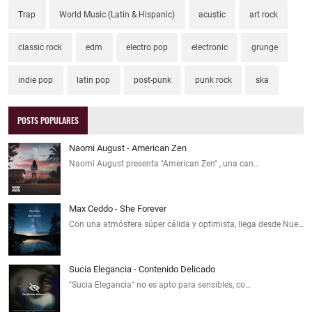
Trap
World Music (Latin & Hispanic)
acustic
art rock
classic rock
edm
electro pop
electronic
grunge
indie pop
latin pop
post-punk
punk rock
ska
POSTS POPULARES
Naomi August - American Zen
Naomi August presenta "American Zen" , una can…
Max Ceddo - She Forever
Con una atmósfera súper cálida y optimista, llega desde Nue…
Sucia Elegancia - Contenido Delicado
"Sucia Elegancia" no es apto para sensibles, co…