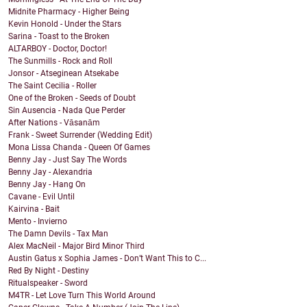
Midnite Pharmacy - Higher Being
Kevin Honold - Under the Stars
Sarina - Toast to the Broken
ALTARBOY - Doctor, Doctor!
The Sunmills - Rock and Roll
Jonsor - Atseginean Atsekabe
The Saint Cecilia - Roller
One of the Broken - Seeds of Doubt
Sin Ausencia - Nada Que Perder
After Nations - Vāsanām
Frank - Sweet Surrender (Wedding Edit)
Mona Lissa Chanda - Queen Of Games
Benny Jay - Just Say The Words
Benny Jay - Alexandria
Benny Jay - Hang On
Cavane - Evil Until
Kairvina - Bait
Mento - Invierno
The Damn Devils - Tax Man
Alex MacNeil - Major Bird Minor Third
Austin Gatus x Sophia James - Don’t Want This to C...
Red By Night - Destiny
Ritualspeaker - Sword
M4TR - Let Love Turn This World Around