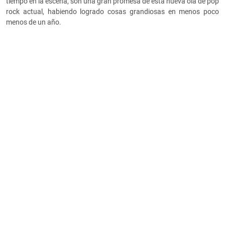
tiempo en la escena, son una gran promesa de esta nueva ola de pop
rock actual, habiendo logrado cosas grandiosas en menos poco
menos de un año.