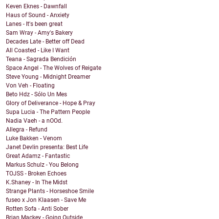
Keven Eknes - Dawnfall
Haus of Sound - Anxiety
Lanes - It's been great
Sam Wray - Amy's Bakery
Decades Late - Better off Dead
All Coasted - Like I Want
Teana - Sagrada Bendición
Space Angel - The Wolves of Reigate
Steve Young - Midnight Dreamer
Von Veh - Floating
Beto Hdz - Sólo Un Mes
Glory of Deliverance - Hope & Pray
Supa Lucia - The Pattern People
Nadia Vaeh - a nOOd.
Allegra - Refund
Luke Bakken - Venom
Janet Devlin presenta: Best Life
Great Adamz - Fantastic
Markus Schulz - You Belong
TOJSS - Broken Echoes
K.Shaney - In The Midst
Strange Plants - Horseshoe Smile
fuseo x Jon Klaasen - Save Me
Rotten Sofa - Anti Sober
Brian Mackey - Going Outside