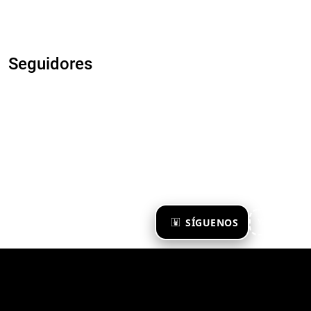
Seguidores
×
SÍGUENOS
Ya te sigo