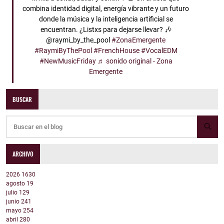
combina identidad digital, energía vibrante y un futuro
donde la música y la inteligencia artificial se
encuentran. ¿Listxs para dejarse llevar? 🎶
@raymi_by_the_pool
#ZonaEmergente
#RaymiByThePool
#FrenchHouse
#VocalEDM
#NewMusicFriday
♬ sonido original - Zona
Emergente
BUSCAR
ARCHIVO
2026
1630
agosto
19
julio
129
junio
241
mayo
254
abril
280