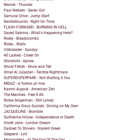
Reviver - Thunder
Paul Nielsen - Seven Out
Samurai Drive - Jump Start
NevilleSounds - Right On Time
FLASH FORWARD - BURNING IN HELL
Sayed Sabrina - What's Happening Here?
Risley - Breadcrumbs
Risley - Walls
Völkslieder - Sunday
40 Lashes - Cheer On
Glorybots - Apnea
Ghost Fetish - Show and Tell
Omar Al Julaidan - Terrible Nightmare
SUPERDUPERPARK - Not Waiting 4 You
MIDAZ - si fueras un mar
Naomi August - American Zen
The Marches - Feel It All
Rickie Singerman - Still Lonely
California Disco Suicide - Driving on My Own
JACQUELINE - Bramble
Guilherme Hirose - Independence or Death
Violet Jane - London Dream
Dashed To Shivers - Soylent Green
Geepers! - Lint
Morningless - At The End Of The Day