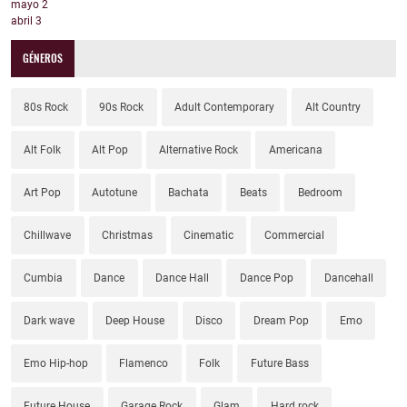
mayo
2
abril
3
GÉNEROS
80s Rock
90s Rock
Adult Contemporary
Alt Country
Alt Folk
Alt Pop
Alternative Rock
Americana
Art Pop
Autotune
Bachata
Beats
Bedroom
Chillwave
Christmas
Cinematic
Commercial
Cumbia
Dance
Dance Hall
Dance Pop
Dancehall
Dark wave
Deep House
Disco
Dream Pop
Emo
Emo Hip-hop
Flamenco
Folk
Future Bass
Future House
Garage Rock
Glam
Hard rock