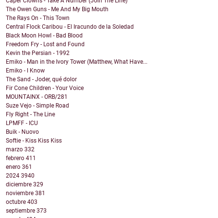
Caper Clowns - Take A Number (Join The Line)
The Owen Guns - Me And My Big Mouth
The Rays On - This Town
Central Flock Caribou - El Iracundo de la Soledad
Black Moon Howl - Bad Blood
Freedom Fry - Lost and Found
Kevin the Persian - 1992
Emiko - Man in the Ivory Tower (Matthew, What Have...
Emiko - I Know
The Sand - Joder, qué dolor
Fir Cone Children - Your Voice
MOUNTAINX - ORB/281
Suze Vejo - Simple Road
Fly Right - The Line
LPMFF - ICU
Buik - Nuovo
Softie - Kiss Kiss Kiss
marzo
332
febrero
411
enero
361
2024
3940
diciembre
329
noviembre
381
octubre
403
septiembre
373