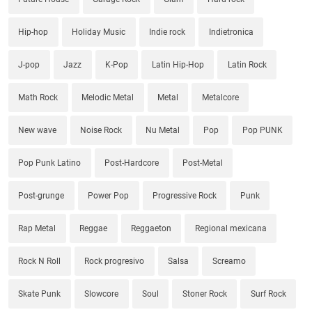
Hip-hop
Holiday Music
Indie rock
Indietronica
J-pop
Jazz
K-Pop
Latin Hip-Hop
Latin Rock
Math Rock
Melodic Metal
Metal
Metalcore
New wave
Noise Rock
Nu Metal
Pop
Pop PUNK
Pop Punk Latino
Post-Hardcore
Post-Metal
Post-grunge
Power Pop
Progressive Rock
Punk
Rap Metal
Reggae
Reggaeton
Regional mexicana
Rock N Roll
Rock progresivo
Salsa
Screamo
Skate Punk
Slowcore
Soul
Stoner Rock
Surf Rock