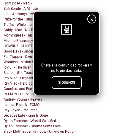
Holy Dose - Magik
Sofi Bonde - A Minute
Jake Anthonyx - what happened to yesterday?
×
Prize for the Future - Farewell
Tic Tic - While the Shadows Grow
Goldy Head - No Tengo Problema (Contigo)
Morningless - This Party
Midnite Pharmacy - Becoming
HOWRU? - GHOST
¡Sigue nuestro
Good Days - Undertow
blog!
Fur Trapper - Own Worst Enemy
Woolfish - Million Ways
Únete a la comunidad rockera y
joyful. - The River
no te pierdas nada.
Scared Little Toaster - NO DECAF
Rey Vlad - Llegando al puerto
SÍGUENOS
Rey Vlad - Perdido en altamar
Counters and Feelers - Golden Rule
IN FRONT OF ME - Screen Maniac
Andrew Young - Heaven
Lapsus Planck - FOMO
Ray Joyce - Reductor
Decades Late - King Is Gone
Dylan Forshner - Wasn't Satisfied
Dylan Forshner - Gimme Some Love
Black Moth Super Rainbow - Unknown Potion