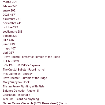
marzo
259
febrero
246
enero
202
2025
4171
diciembre
261
noviembre
241
octubre
272
septiembre
283
agosto
337
julio
416
junio
493
mayo
407
abril
357
´Dave Roemer´ presenta: Rumble at the Ridge
FELIN - Bitter
JON PAUL HARVEY - Capsule
The Crystal Bullets - Race into hell
Piet Dalmolen - Entropy
Dave Roemer - Rumble at the Ridge
Molly Vulpyne - Hook
Tristan Rene - Fighting With Fists
Balance Delicado - Algo en ti
Cascadas - Mi refugio
Tear kim - I can't do anything
Natael Canus - Versatile (2022 Remastered) (Remix ...