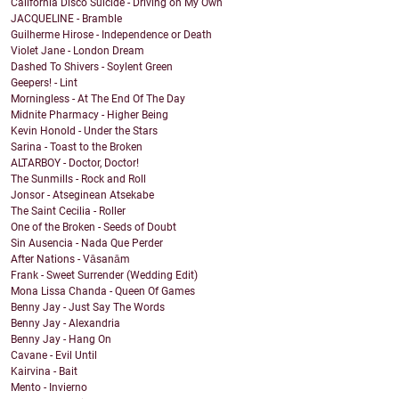
California Disco Suicide - Driving on My Own
JACQUELINE - Bramble
Guilherme Hirose - Independence or Death
Violet Jane - London Dream
Dashed To Shivers - Soylent Green
Geepers! - Lint
Morningless - At The End Of The Day
Midnite Pharmacy - Higher Being
Kevin Honold - Under the Stars
Sarina - Toast to the Broken
ALTARBOY - Doctor, Doctor!
The Sunmills - Rock and Roll
Jonsor - Atseginean Atsekabe
The Saint Cecilia - Roller
One of the Broken - Seeds of Doubt
Sin Ausencia - Nada Que Perder
After Nations - Vāsanām
Frank - Sweet Surrender (Wedding Edit)
Mona Lissa Chanda - Queen Of Games
Benny Jay - Just Say The Words
Benny Jay - Alexandria
Benny Jay - Hang On
Cavane - Evil Until
Kairvina - Bait
Mento - Invierno