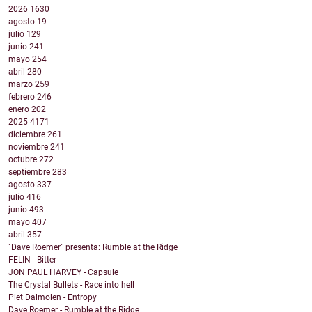
2026
1630
agosto
19
julio
129
junio
241
mayo
254
abril
280
marzo
259
febrero
246
enero
202
2025
4171
diciembre
261
noviembre
241
octubre
272
septiembre
283
agosto
337
julio
416
junio
493
mayo
407
abril
357
´Dave Roemer´ presenta: Rumble at the Ridge
FELIN - Bitter
JON PAUL HARVEY - Capsule
The Crystal Bullets - Race into hell
Piet Dalmolen - Entropy
Dave Roemer - Rumble at the Ridge