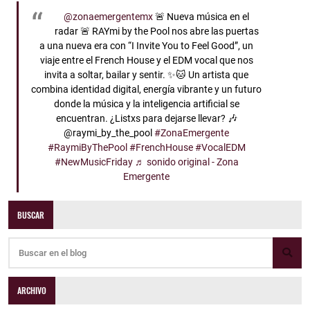
@zonaemergentemx
🚨 Nueva música en el
radar 🚨 RAYmi by the Pool nos abre las puertas
a una nueva era con “I Invite You to Feel Good”, un
viaje entre el French House y el EDM vocal que nos
invita a soltar, bailar y sentir. ✨🐱 Un artista que
combina identidad digital, energía vibrante y un futuro
donde la música y la inteligencia artificial se
encuentran. ¿Listxs para dejarse llevar? 🎶
@raymi_by_the_pool
#ZonaEmergente
#RaymiByThePool
#FrenchHouse
#VocalEDM
#NewMusicFriday
♬ sonido original - Zona
Emergente
BUSCAR
ARCHIVO