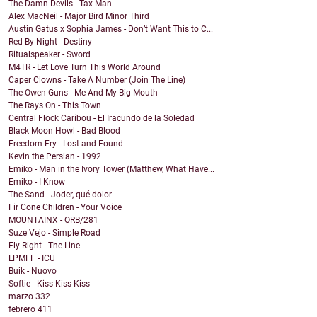
The Damn Devils - Tax Man
Alex MacNeil - Major Bird Minor Third
Austin Gatus x Sophia James - Don’t Want This to C...
Red By Night - Destiny
Ritualspeaker - Sword
M4TR - Let Love Turn This World Around
Caper Clowns - Take A Number (Join The Line)
The Owen Guns - Me And My Big Mouth
The Rays On - This Town
Central Flock Caribou - El Iracundo de la Soledad
Black Moon Howl - Bad Blood
Freedom Fry - Lost and Found
Kevin the Persian - 1992
Emiko - Man in the Ivory Tower (Matthew, What Have...
Emiko - I Know
The Sand - Joder, qué dolor
Fir Cone Children - Your Voice
MOUNTAINX - ORB/281
Suze Vejo - Simple Road
Fly Right - The Line
LPMFF - ICU
Buik - Nuovo
Softie - Kiss Kiss Kiss
marzo
332
febrero
411