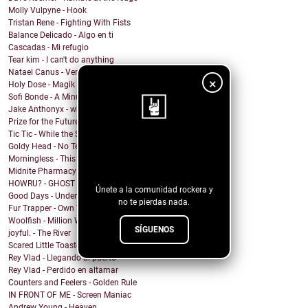
Molly Vulpyne - Hook
Tristan Rene - Fighting With Fists
Balance Delicado - Algo en ti
Cascadas - Mi refugio
Tear kim - I can't do anything
Natael Canus - Versatile (2022 Remastered) (Remix ...
×
Holy Dose - Magik
Sofi Bonde - A Minute
Jake Anthonyx - what happened to yesterday?
Prize for the Future - Farewell
Tic Tic - While the Shadows Grow
¡Sigue nuestro
Goldy Head - No Tengo Problema (Contigo)
Morningless - This Party
blog!
Midnite Pharmacy - Becoming
HOWRU? - GHOST
Únete a la comunidad rockera y
Good Days - Undertow
no te pierdas nada.
Fur Trapper - Own Worst Enemy
Woolfish - Million Ways
SÍGUENOS
joyful. - The River
Scared Little Toaster - NO DECAF
Rey Vlad - Llegando al puerto
Rey Vlad - Perdido en altamar
Counters and Feelers - Golden Rule
IN FRONT OF ME - Screen Maniac
Andrew Young - Heaven