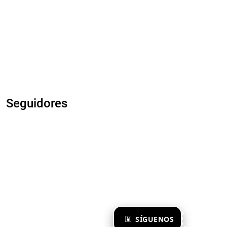
Seguidores
×
SÍGUENOS
Ya te sigo