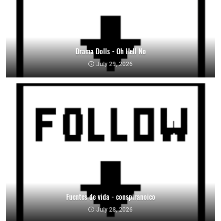
Drama Dolls - Oh Hell No
July 29, 2026
Fuentes de vida - conspiranoico
July 28, 2026