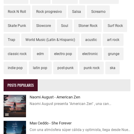
Rock N Roll
Rock progresivo
Salsa
Screamo
Skate Punk
Slowcore
Soul
Stoner Rock
Surf Rock
Trap
World Music (Latin & Hispanic)
acustic
art rock
classic rock
edm
electro pop
electronic
grunge
indie pop
latin pop
post-punk
punk rock
ska
POSTS POPULARES
Naomi August - American Zen
Naomi August presenta "American Zen" , una can…
Max Ceddo - She Forever
Con una atmósfera súper cálida y optimista, llega desde Nue…