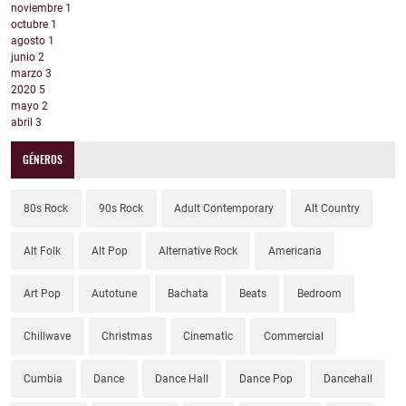
noviembre
1
octubre
1
agosto
1
junio
2
marzo
3
2020
5
mayo
2
abril
3
GÉNEROS
80s Rock
90s Rock
Adult Contemporary
Alt Country
Alt Folk
Alt Pop
Alternative Rock
Americana
Art Pop
Autotune
Bachata
Beats
Bedroom
Chillwave
Christmas
Cinematic
Commercial
Cumbia
Dance
Dance Hall
Dance Pop
Dancehall