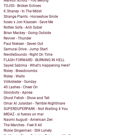
Markus Schulz - You Belong
TOJSS - Broken Echoes
K.Shaney - In The Midst
Strange Plants - Horseshoe Smile
fuseo x Jon Klaasen - Save Me
Rotten Sofa - Anti Sober
Brian Mackey - Going Outside
Reviver - Thunder
Paul Nielsen - Seven Out
Samurai Drive - Jump Start
NevilleSounds - Right On Time
FLASH FORWARD - BURNING IN HELL
Sayed Sabrina - What's Happening Here?
Risley - Breadcrumbs
Risley - Walls
Völkslieder - Sunday
40 Lashes - Cheer On
Glorybots - Apnea
Ghost Fetish - Show and Tell
Omar Al Julaidan - Terrible Nightmare
SUPERDUPERPARK - Not Waiting 4 You
MIDAZ - si fueras un mar
Naomi August - American Zen
The Marches - Feel It All
Rickie Singerman - Still Lonely