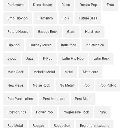
Dark wave
Deep House
Disco
Dream Pop
Emo
Emo Hip-hop
Flamenco
Folk
Future Bass
Future House
Garage Rock
Glam
Hard rock
Hip-hop
Holiday Music
Indie rock
Indietronica
J-pop
Jazz
K-Pop
Latin Hip-Hop
Latin Rock
Math Rock
Melodic Metal
Metal
Metalcore
New wave
Noise Rock
Nu Metal
Pop
Pop PUNK
Pop Punk Latino
Post-Hardcore
Post-Metal
Post-grunge
Power Pop
Progressive Rock
Punk
Rap Metal
Reggae
Reggaeton
Regional mexicana