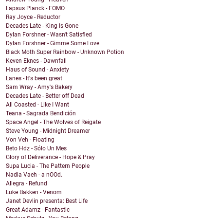
Lapsus Planck - FOMO
Ray Joyce - Reductor
Decades Late - King Is Gone
Dylan Forshner - Wasn't Satisfied
Dylan Forshner - Gimme Some Love
Black Moth Super Rainbow - Unknown Potion
Keven Eknes - Dawnfall
Haus of Sound - Anxiety
Lanes - It's been great
Sam Wray - Amy's Bakery
Decades Late - Better off Dead
All Coasted - Like I Want
Teana - Sagrada Bendición
Space Angel - The Wolves of Reigate
Steve Young - Midnight Dreamer
Von Veh - Floating
Beto Hdz - Sólo Un Mes
Glory of Deliverance - Hope & Pray
Supa Lucia - The Pattern People
Nadia Vaeh - a nOOd.
Allegra - Refund
Luke Bakken - Venom
Janet Devlin presenta: Best Life
Great Adamz - Fantastic