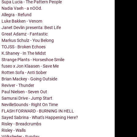
Supa Lucia - The Pattern People
Nadia Vaeh - a nOOd.
Allegra - Refund
Luke Bakken - Venom
Janet Devlin presenta: Best Life
Great Adamz - Fantastic
Markus Schulz - You Belong
TOJSS - Broken Echoes
K.Shaney - In The Midst
Strange Plants - Horseshoe Smile
fuseo x Jon Klaasen - Save Me
Rotten Sofa - Anti Sober
Brian Mackey - Going Outside
Reviver - Thunder
Paul Nielsen - Seven Out
Samurai Drive - Jump Start
NevilleSounds - Right On Time
FLASH FORWARD - BURNING IN HELL
Sayed Sabrina - What's Happening Here?
Risley - Breadcrumbs
Risley - Walls
Völkslieder - Sunday