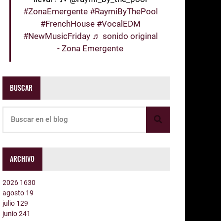
#ZonaEmergente
#RaymiByThePool
#FrenchHouse
#VocalEDM
#NewMusicFriday
♬ sonido original
- Zona Emergente
BUSCAR
ARCHIVO
2026
1630
agosto
19
julio
129
junio
241