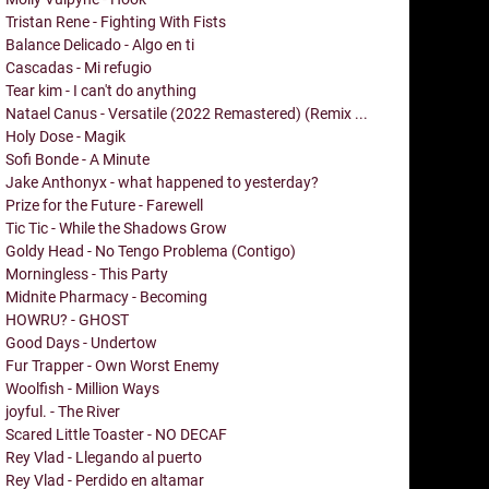
Tristan Rene - Fighting With Fists
Balance Delicado - Algo en ti
Cascadas - Mi refugio
Tear kim - I can't do anything
Natael Canus - Versatile (2022 Remastered) (Remix ...
Holy Dose - Magik
Sofi Bonde - A Minute
Jake Anthonyx - what happened to yesterday?
Prize for the Future - Farewell
Tic Tic - While the Shadows Grow
Goldy Head - No Tengo Problema (Contigo)
Morningless - This Party
Midnite Pharmacy - Becoming
HOWRU? - GHOST
Good Days - Undertow
Fur Trapper - Own Worst Enemy
Woolfish - Million Ways
joyful. - The River
Scared Little Toaster - NO DECAF
Rey Vlad - Llegando al puerto
Rey Vlad - Perdido en altamar