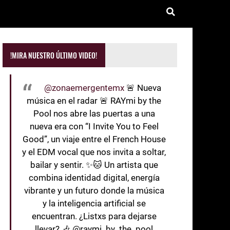
!MIRA NUESTRO ÚLTIMO VIDEO!
@zonaemergentemx
🚨 Nueva
música en el radar 🚨 RAYmi by the
Pool nos abre las puertas a una
nueva era con “I Invite You to Feel
Good”, un viaje entre el French House
y el EDM vocal que nos invita a soltar,
bailar y sentir. ✨🐱 Un artista que
combina identidad digital, energía
vibrante y un futuro donde la música
y la inteligencia artificial se
encuentran. ¿Listxs para dejarse
llevar? 🎶 @raymi_by_the_pool