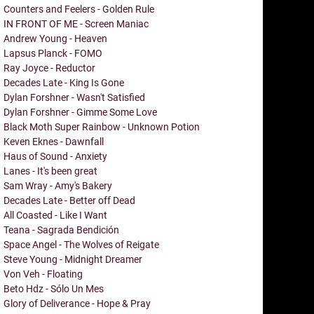
Counters and Feelers - Golden Rule
IN FRONT OF ME - Screen Maniac
Andrew Young - Heaven
Lapsus Planck - FOMO
Ray Joyce - Reductor
Decades Late - King Is Gone
Dylan Forshner - Wasn't Satisfied
Dylan Forshner - Gimme Some Love
Black Moth Super Rainbow - Unknown Potion
Keven Eknes - Dawnfall
Haus of Sound - Anxiety
Lanes - It's been great
Sam Wray - Amy's Bakery
Decades Late - Better off Dead
All Coasted - Like I Want
Teana - Sagrada Bendición
Space Angel - The Wolves of Reigate
Steve Young - Midnight Dreamer
Von Veh - Floating
Beto Hdz - Sólo Un Mes
Glory of Deliverance - Hope & Pray