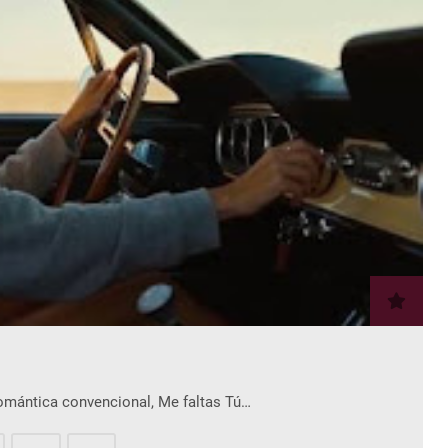
romántica convencional, Me faltas Tú…