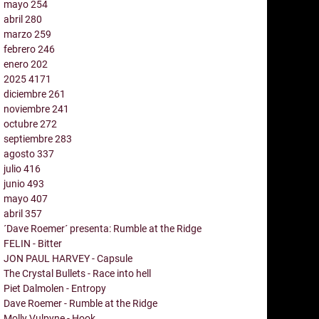
mayo
254
abril
280
marzo
259
febrero
246
enero
202
2025
4171
diciembre
261
noviembre
241
octubre
272
septiembre
283
agosto
337
julio
416
junio
493
mayo
407
abril
357
´Dave Roemer´ presenta: Rumble at the Ridge
FELIN - Bitter
JON PAUL HARVEY - Capsule
The Crystal Bullets - Race into hell
Piet Dalmolen - Entropy
Dave Roemer - Rumble at the Ridge
Molly Vulpyne - Hook