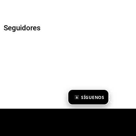
Seguidores
×
SÍGUENOS
Ya te sigo