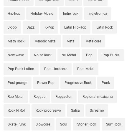
Hip-hop
Holiday Music
Indie rock
Indietronica
J-pop
Jazz
K-Pop
Latin Hip-Hop
Latin Rock
Math Rock
Melodic Metal
Metal
Metalcore
New wave
Noise Rock
Nu Metal
Pop
Pop PUNK
Pop Punk Latino
Post-Hardcore
Post-Metal
Post-grunge
Power Pop
Progressive Rock
Punk
Rap Metal
Reggae
Reggaeton
Regional mexicana
Rock N Roll
Rock progresivo
Salsa
Screamo
Skate Punk
Slowcore
Soul
Stoner Rock
Surf Rock