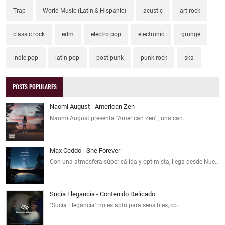
Trap
World Music (Latin & Hispanic)
acustic
art rock
classic rock
edm
electro pop
electronic
grunge
indie pop
latin pop
post-punk
punk rock
ska
POSTS POPULARES
Naomi August - American Zen
Naomi August presenta "American Zen" , una can…
Max Ceddo - She Forever
Con una atmósfera súper cálida y optimista, llega desde Nue…
Sucia Elegancia - Contenido Delicado
"Sucia Elegancia" no es apto para sensibles, co…