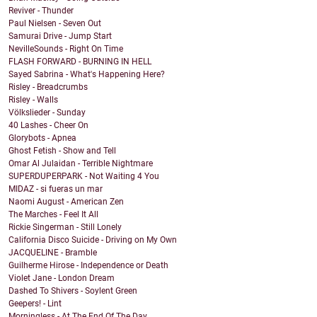
Reviver - Thunder
Paul Nielsen - Seven Out
Samurai Drive - Jump Start
NevilleSounds - Right On Time
FLASH FORWARD - BURNING IN HELL
Sayed Sabrina - What's Happening Here?
Risley - Breadcrumbs
Risley - Walls
Völkslieder - Sunday
40 Lashes - Cheer On
Glorybots - Apnea
Ghost Fetish - Show and Tell
Omar Al Julaidan - Terrible Nightmare
SUPERDUPERPARK - Not Waiting 4 You
MIDAZ - si fueras un mar
Naomi August - American Zen
The Marches - Feel It All
Rickie Singerman - Still Lonely
California Disco Suicide - Driving on My Own
JACQUELINE - Bramble
Guilherme Hirose - Independence or Death
Violet Jane - London Dream
Dashed To Shivers - Soylent Green
Geepers! - Lint
Morningless - At The End Of The Day