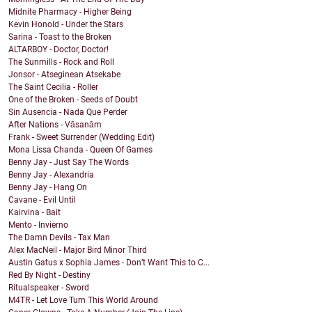
Midnite Pharmacy - Higher Being
Kevin Honold - Under the Stars
Sarina - Toast to the Broken
ALTARBOY - Doctor, Doctor!
The Sunmills - Rock and Roll
Jonsor - Atseginean Atsekabe
The Saint Cecilia - Roller
One of the Broken - Seeds of Doubt
Sin Ausencia - Nada Que Perder
After Nations - Vāsanām
Frank - Sweet Surrender (Wedding Edit)
Mona Lissa Chanda - Queen Of Games
Benny Jay - Just Say The Words
Benny Jay - Alexandria
Benny Jay - Hang On
Cavane - Evil Until
Kairvina - Bait
Mento - Invierno
The Damn Devils - Tax Man
Alex MacNeil - Major Bird Minor Third
Austin Gatus x Sophia James - Don’t Want This to C...
Red By Night - Destiny
Ritualspeaker - Sword
M4TR - Let Love Turn This World Around