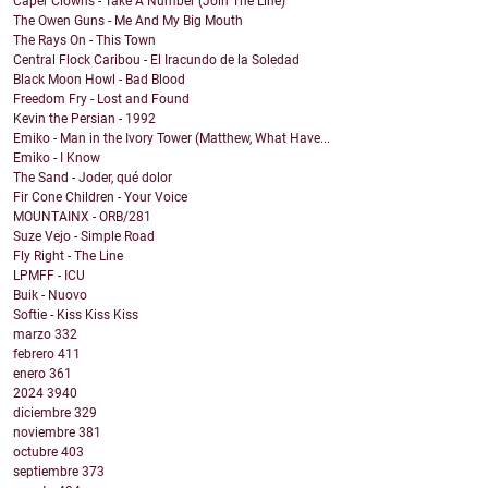
Caper Clowns - Take A Number (Join The Line)
The Owen Guns - Me And My Big Mouth
The Rays On - This Town
Central Flock Caribou - El Iracundo de la Soledad
Black Moon Howl - Bad Blood
Freedom Fry - Lost and Found
Kevin the Persian - 1992
Emiko - Man in the Ivory Tower (Matthew, What Have...
Emiko - I Know
The Sand - Joder, qué dolor
Fir Cone Children - Your Voice
MOUNTAINX - ORB/281
Suze Vejo - Simple Road
Fly Right - The Line
LPMFF - ICU
Buik - Nuovo
Softie - Kiss Kiss Kiss
marzo
332
febrero
411
enero
361
2024
3940
diciembre
329
noviembre
381
octubre
403
septiembre
373