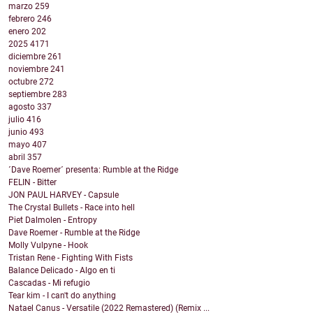
marzo
259
febrero
246
enero
202
2025
4171
diciembre
261
noviembre
241
octubre
272
septiembre
283
agosto
337
julio
416
junio
493
mayo
407
abril
357
´Dave Roemer´ presenta: Rumble at the Ridge
FELIN - Bitter
JON PAUL HARVEY - Capsule
The Crystal Bullets - Race into hell
Piet Dalmolen - Entropy
Dave Roemer - Rumble at the Ridge
Molly Vulpyne - Hook
Tristan Rene - Fighting With Fists
Balance Delicado - Algo en ti
Cascadas - Mi refugio
Tear kim - I can't do anything
Natael Canus - Versatile (2022 Remastered) (Remix ...