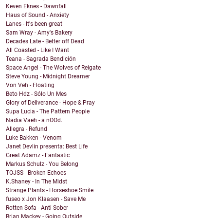
Keven Eknes - Dawnfall
Haus of Sound - Anxiety
Lanes - It's been great
Sam Wray - Amy's Bakery
Decades Late - Better off Dead
All Coasted - Like I Want
Teana - Sagrada Bendición
Space Angel - The Wolves of Reigate
Steve Young - Midnight Dreamer
Von Veh - Floating
Beto Hdz - Sólo Un Mes
Glory of Deliverance - Hope & Pray
Supa Lucia - The Pattern People
Nadia Vaeh - a nOOd.
Allegra - Refund
Luke Bakken - Venom
Janet Devlin presenta: Best Life
Great Adamz - Fantastic
Markus Schulz - You Belong
TOJSS - Broken Echoes
K.Shaney - In The Midst
Strange Plants - Horseshoe Smile
fuseo x Jon Klaasen - Save Me
Rotten Sofa - Anti Sober
Brian Mackey - Going Outside