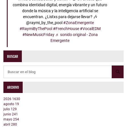
combina identidad digital, energía vibrante y un futuro
donde la música y la inteligencia artificial se
encuentran. ¿Listxs para dejarse llevar? 🎶
@raymi_by_the_pool
#ZonaEmergente
#RaymiByThePool
#FrenchHouse
#VocalEDM
#NewMusicFriday
♬ sonido original - Zona
Emergente
BUSCAR
ARCHIVO
2026
1630
agosto
19
julio
129
junio
241
mayo
254
abril
280