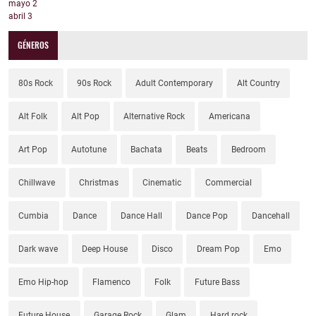
mayo
2
abril
3
GÉNEROS
80s Rock
90s Rock
Adult Contemporary
Alt Country
Alt Folk
Alt Pop
Alternative Rock
Americana
Art Pop
Autotune
Bachata
Beats
Bedroom
Chillwave
Christmas
Cinematic
Commercial
Cumbia
Dance
Dance Hall
Dance Pop
Dancehall
Dark wave
Deep House
Disco
Dream Pop
Emo
Emo Hip-hop
Flamenco
Folk
Future Bass
Future House
Garage Rock
Glam
Hard rock