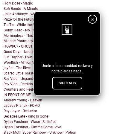
Holy Dose - Magik
Sofi Bonde - A Minute
Jake Anthonyx - what happened to yesterday?
×
Prize for the Future - Farewell
Tic Tic - While the Shadows Grow
Goldy Head - No Tengo Problema (Contigo)
Morningless - This Party
Midnite Pharmacy - Becoming
HOWRU? - GHOST
¡Sigue nuestro
Good Days - Undertow
blog!
Fur Trapper - Own Worst Enemy
Woolfish - Million Ways
Únete a la comunidad rockera y
joyful. - The River
no te pierdas nada.
Scared Little Toaster - NO DECAF
Rey Vlad - Llegando al puerto
SÍGUENOS
Rey Vlad - Perdido en altamar
Counters and Feelers - Golden Rule
IN FRONT OF ME - Screen Maniac
Andrew Young - Heaven
Lapsus Planck - FOMO
Ray Joyce - Reductor
Decades Late - King Is Gone
Dylan Forshner - Wasn't Satisfied
Dylan Forshner - Gimme Some Love
Black Moth Super Rainbow - Unknown Potion