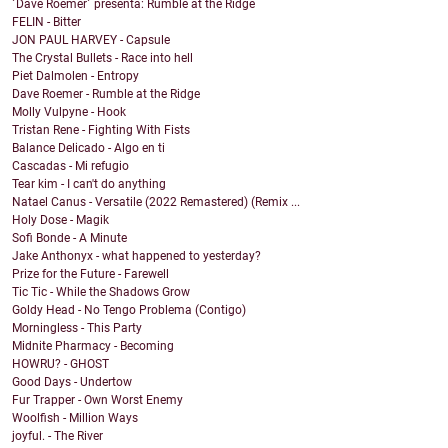
´Dave Roemer´ presenta: Rumble at the Ridge
FELIN - Bitter
JON PAUL HARVEY - Capsule
The Crystal Bullets - Race into hell
Piet Dalmolen - Entropy
Dave Roemer - Rumble at the Ridge
Molly Vulpyne - Hook
Tristan Rene - Fighting With Fists
Balance Delicado - Algo en ti
Cascadas - Mi refugio
Tear kim - I can't do anything
Natael Canus - Versatile (2022 Remastered) (Remix ...
Holy Dose - Magik
Sofi Bonde - A Minute
Jake Anthonyx - what happened to yesterday?
Prize for the Future - Farewell
Tic Tic - While the Shadows Grow
Goldy Head - No Tengo Problema (Contigo)
Morningless - This Party
Midnite Pharmacy - Becoming
HOWRU? - GHOST
Good Days - Undertow
Fur Trapper - Own Worst Enemy
Woolfish - Million Ways
joyful. - The River