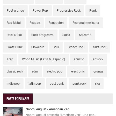
Post-grunge
Power Pop
Progressive Rock
Punk
Rap Metal
Reggae
Reggaeton
Regional mexicana
Rock N Roll
Rock progresivo
Salsa
Screamo
Skate Punk
Slowcore
Soul
Stoner Rock
Surf Rock
Trap
World Music (Latin & Hispanic)
acustic
art rock
classic rock
edm
electro pop
electronic
grunge
indie pop
latin pop
post-punk
punk rock
ska
POSTS POPULARES
Naomi August - American Zen
Naomi August presenta "American Zen" , una can…