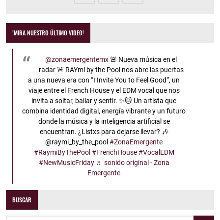
!MIRA NUESTRO ÚLTIMO VIDEO!
@zonaemergentemx
🚨 Nueva música en el
radar 🚨 RAYmi by the Pool nos abre las puertas
a una nueva era con “I Invite You to Feel Good”, un
viaje entre el French House y el EDM vocal que nos
invita a soltar, bailar y sentir. ✨🐱 Un artista que
combina identidad digital, energía vibrante y un futuro
donde la música y la inteligencia artificial se
encuentran. ¿Listxs para dejarse llevar? 🎶
@raymi_by_the_pool
#ZonaEmergente
#RaymiByThePool
#FrenchHouse
#VocalEDM
#NewMusicFriday
♬ sonido original - Zona
Emergente
BUSCAR