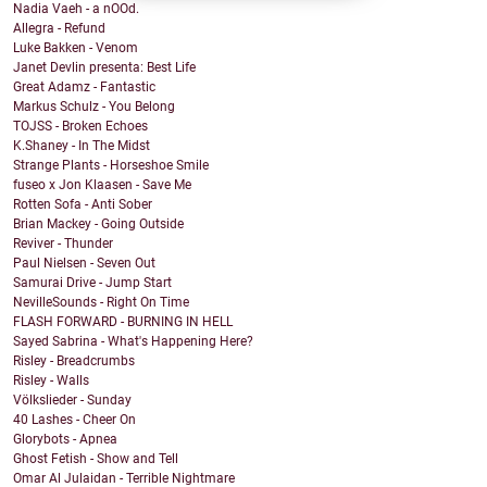
Nadia Vaeh - a nOOd.
Allegra - Refund
Luke Bakken - Venom
Janet Devlin presenta: Best Life
Great Adamz - Fantastic
Markus Schulz - You Belong
TOJSS - Broken Echoes
K.Shaney - In The Midst
Strange Plants - Horseshoe Smile
fuseo x Jon Klaasen - Save Me
Rotten Sofa - Anti Sober
Brian Mackey - Going Outside
Reviver - Thunder
Paul Nielsen - Seven Out
Samurai Drive - Jump Start
NevilleSounds - Right On Time
FLASH FORWARD - BURNING IN HELL
Sayed Sabrina - What's Happening Here?
Risley - Breadcrumbs
Risley - Walls
Völkslieder - Sunday
40 Lashes - Cheer On
Glorybots - Apnea
Ghost Fetish - Show and Tell
Omar Al Julaidan - Terrible Nightmare