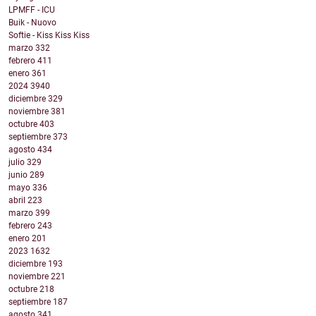
LPMFF - ICU
Buik - Nuovo
Softie - Kiss Kiss Kiss
marzo
332
febrero
411
enero
361
2024
3940
diciembre
329
noviembre
381
octubre
403
septiembre
373
agosto
434
julio
329
junio
289
mayo
336
abril
223
marzo
399
febrero
243
enero
201
2023
1632
diciembre
193
noviembre
221
octubre
218
septiembre
187
agosto
341