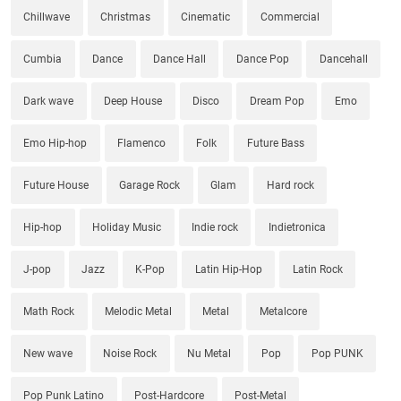
Chillwave
Christmas
Cinematic
Commercial
Cumbia
Dance
Dance Hall
Dance Pop
Dancehall
Dark wave
Deep House
Disco
Dream Pop
Emo
Emo Hip-hop
Flamenco
Folk
Future Bass
Future House
Garage Rock
Glam
Hard rock
Hip-hop
Holiday Music
Indie rock
Indietronica
J-pop
Jazz
K-Pop
Latin Hip-Hop
Latin Rock
Math Rock
Melodic Metal
Metal
Metalcore
New wave
Noise Rock
Nu Metal
Pop
Pop PUNK
Pop Punk Latino
Post-Hardcore
Post-Metal