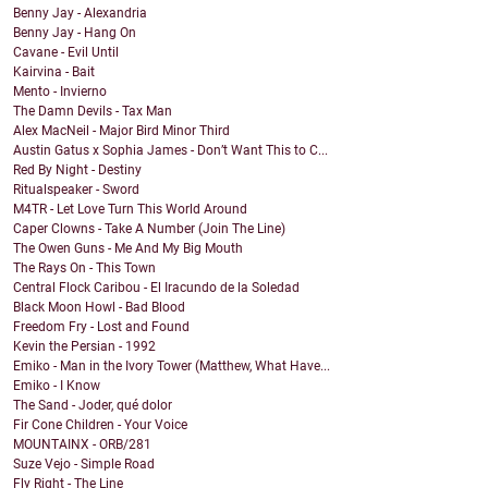
Benny Jay - Alexandria
Benny Jay - Hang On
Cavane - Evil Until
Kairvina - Bait
Mento - Invierno
The Damn Devils - Tax Man
Alex MacNeil - Major Bird Minor Third
Austin Gatus x Sophia James - Don’t Want This to C...
Red By Night - Destiny
Ritualspeaker - Sword
M4TR - Let Love Turn This World Around
Caper Clowns - Take A Number (Join The Line)
The Owen Guns - Me And My Big Mouth
The Rays On - This Town
Central Flock Caribou - El Iracundo de la Soledad
Black Moon Howl - Bad Blood
Freedom Fry - Lost and Found
Kevin the Persian - 1992
Emiko - Man in the Ivory Tower (Matthew, What Have...
Emiko - I Know
The Sand - Joder, qué dolor
Fir Cone Children - Your Voice
MOUNTAINX - ORB/281
Suze Vejo - Simple Road
Fly Right - The Line