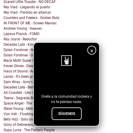
Scared Little Toaster - NO DECAF
Rey Vlad - Llegando al puerto
Rey Vlad - Perdido en altamar
Counters and Feelers - Golden Rule
IN FRONT OF ME - Screen Maniac
Andrew Young - Heaven
Lapsus Planck - FOMO
Ray Joyce - Reductor
Decades Late - King Is Gone
×
Dylan Forshner - Wasn't Satisfied
Dylan Forshner - Gimme Some Love
Black Moth Super Rainbow - Unknown Potion
Keven Eknes - Dawnfall
Haus of Sound - Anxiety
Lanes - It's been great
¡Sigue nuestro
Sam Wray - Amy's Bakery
blog!
Decades Late - Better off Dead
All Coasted - Like I Want
Únete a la comunidad rockera y
Teana - Sagrada Bendición
no te pierdas nada.
Space Angel - The Wolves of Reigate
Steve Young - Midnight Dreamer
SÍGUENOS
Von Veh - Floating
Beto Hdz - Sólo Un Mes
Glory of Deliverance - Hope & Pray
Supa Lucia - The Pattern People