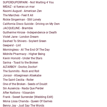
SUPERDUPERPARK - Not Waiting 4 You
MIDAZ - si fueras un mar
Naomi August - American Zen
The Marches - Feel It All
Rickie Singerman - Still Lonely
California Disco Suicide - Driving on My Own
JACQUELINE - Bramble
Guilherme Hirose - Independence or Death
Violet Jane - London Dream
Dashed To Shivers - Soylent Green
Geepers! - Lint
Morningless - At The End Of The Day
Midnite Pharmacy - Higher Being
Kevin Honold - Under the Stars
Sarina - Toast to the Broken
ALTARBOY - Doctor, Doctor!
The Sunmills - Rock and Roll
Jonsor - Atseginean Atsekabe
The Saint Cecilia - Roller
One of the Broken - Seeds of Doubt
Sin Ausencia - Nada Que Perder
After Nations - Vāsanām
Frank - Sweet Surrender (Wedding Edit)
Mona Lissa Chanda - Queen Of Games
Benny Jay - Just Say The Words