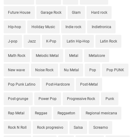
Future House
Garage Rock
Glam
Hard rock
Hip-hop
Holiday Music
Indie rock
Indietronica
J-pop
Jazz
K-Pop
Latin Hip-Hop
Latin Rock
Math Rock
Melodic Metal
Metal
Metalcore
New wave
Noise Rock
Nu Metal
Pop
Pop PUNK
Pop Punk Latino
Post-Hardcore
Post-Metal
Post-grunge
Power Pop
Progressive Rock
Punk
Rap Metal
Reggae
Reggaeton
Regional mexicana
Rock N Roll
Rock progresivo
Salsa
Screamo