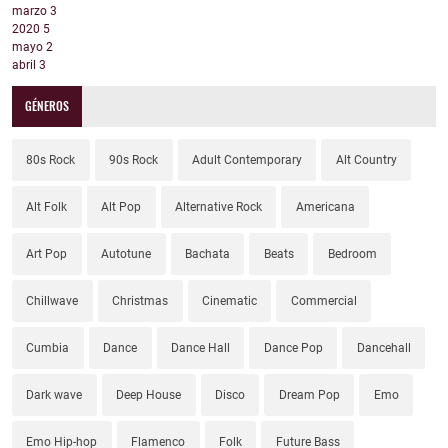
marzo
3
2020
5
mayo
2
abril
3
GÉNEROS
80s Rock
90s Rock
Adult Contemporary
Alt Country
Alt Folk
Alt Pop
Alternative Rock
Americana
Art Pop
Autotune
Bachata
Beats
Bedroom
Chillwave
Christmas
Cinematic
Commercial
Cumbia
Dance
Dance Hall
Dance Pop
Dancehall
Dark wave
Deep House
Disco
Dream Pop
Emo
Emo Hip-hop
Flamenco
Folk
Future Bass