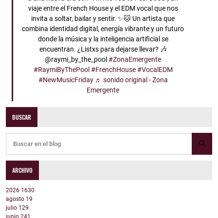
viaje entre el French House y el EDM vocal que nos
invita a soltar, bailar y sentir. ✨🐱 Un artista que
combina identidad digital, energía vibrante y un futuro
donde la música y la inteligencia artificial se
encuentran. ¿Listxs para dejarse llevar? 🎶
@raymi_by_the_pool
#ZonaEmergente
#RaymiByThePool
#FrenchHouse
#VocalEDM
#NewMusicFriday
♬ sonido original - Zona
Emergente
BUSCAR
ARCHIVO
2026
1630
agosto
19
julio
129
junio
241