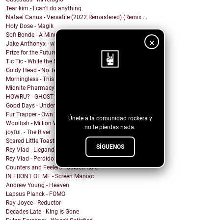
Tear kim - I can't do anything
Natael Canus - Versatile (2022 Remastered) (Remix ...
Holy Dose - Magik
Sofi Bonde - A Minute
×
Jake Anthonyx - what happened to yesterday?
Prize for the Future - Farewell
Tic Tic - While the Shadows Grow
Goldy Head - No Tengo Problema (Contigo)
Morningless - This Party
¡Sigue nuestro
Midnite Pharmacy - Becoming
HOWRU? - GHOST
blog!
Good Days - Undertow
Fur Trapper - Own Worst Enemy
Únete a la comunidad rockera y
Woolfish - Million Ways
no te pierdas nada.
joyful. - The River
Scared Little Toaster - NO DECAF
SÍGUENOS
Rey Vlad - Llegando al puerto
Rey Vlad - Perdido en altamar
Counters and Feelers - Golden Rule
IN FRONT OF ME - Screen Maniac
Andrew Young - Heaven
Lapsus Planck - FOMO
Ray Joyce - Reductor
Decades Late - King Is Gone