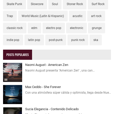
Skate Punk
Slowcore
Soul
Stoner Rock
Surf Rock
Trap
World Music (Latin & Hispanic)
acustic
art rock
classic rock
edm
electro pop
electronic
grunge
indie pop
latin pop
post-punk
punk rock
ska
POSTS POPULARES
Naomi August - American Zen
Naomi August presenta "American Zen" , una can…
Max Ceddo - She Forever
Con una atmósfera súper cálida y optimista, llega desde Nue…
Sucia Elegancia - Contenido Delicado