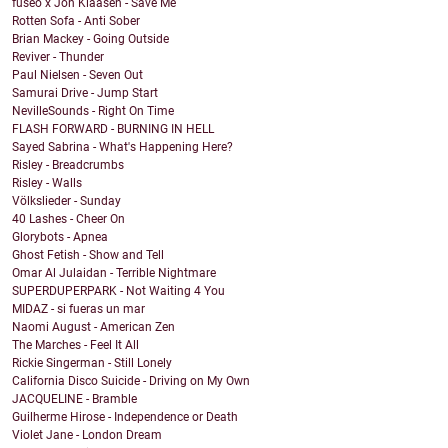
fuseo x Jon Klaasen - Save Me
Rotten Sofa - Anti Sober
Brian Mackey - Going Outside
Reviver - Thunder
Paul Nielsen - Seven Out
Samurai Drive - Jump Start
NevilleSounds - Right On Time
FLASH FORWARD - BURNING IN HELL
Sayed Sabrina - What's Happening Here?
Risley - Breadcrumbs
Risley - Walls
Völkslieder - Sunday
40 Lashes - Cheer On
Glorybots - Apnea
Ghost Fetish - Show and Tell
Omar Al Julaidan - Terrible Nightmare
SUPERDUPERPARK - Not Waiting 4 You
MIDAZ - si fueras un mar
Naomi August - American Zen
The Marches - Feel It All
Rickie Singerman - Still Lonely
California Disco Suicide - Driving on My Own
JACQUELINE - Bramble
Guilherme Hirose - Independence or Death
Violet Jane - London Dream