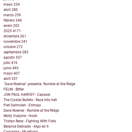
mayo
254
abril
280
marzo
259
febrero
246
enero
202
2025
4171
diciembre
261
noviembre
241
octubre
272
septiembre
283
agosto
337
julio
416
junio
493
mayo
407
abril
357
´Dave Roemer´ presenta: Rumble at the Ridge
FELIN - Bitter
JON PAUL HARVEY - Capsule
The Crystal Bullets - Race into hell
Piet Dalmolen - Entropy
Dave Roemer - Rumble at the Ridge
Molly Vulpyne - Hook
Tristan Rene - Fighting With Fists
Balance Delicado - Algo en ti
Cascadas - Mi refugio