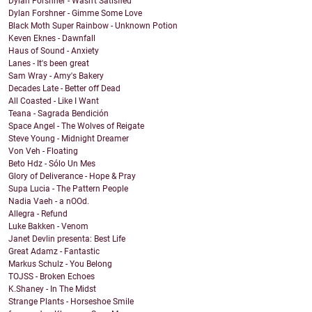
Dylan Forshner - Wasn't Satisfied
Dylan Forshner - Gimme Some Love
Black Moth Super Rainbow - Unknown Potion
Keven Eknes - Dawnfall
Haus of Sound - Anxiety
Lanes - It's been great
Sam Wray - Amy's Bakery
Decades Late - Better off Dead
All Coasted - Like I Want
Teana - Sagrada Bendición
Space Angel - The Wolves of Reigate
Steve Young - Midnight Dreamer
Von Veh - Floating
Beto Hdz - Sólo Un Mes
Glory of Deliverance - Hope & Pray
Supa Lucia - The Pattern People
Nadia Vaeh - a nOOd.
Allegra - Refund
Luke Bakken - Venom
Janet Devlin presenta: Best Life
Great Adamz - Fantastic
Markus Schulz - You Belong
TOJSS - Broken Echoes
K.Shaney - In The Midst
Strange Plants - Horseshoe Smile