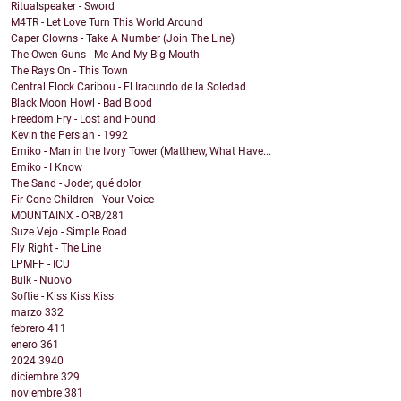
Ritualspeaker - Sword
M4TR - Let Love Turn This World Around
Caper Clowns - Take A Number (Join The Line)
The Owen Guns - Me And My Big Mouth
The Rays On - This Town
Central Flock Caribou - El Iracundo de la Soledad
Black Moon Howl - Bad Blood
Freedom Fry - Lost and Found
Kevin the Persian - 1992
Emiko - Man in the Ivory Tower (Matthew, What Have...
Emiko - I Know
The Sand - Joder, qué dolor
Fir Cone Children - Your Voice
MOUNTAINX - ORB/281
Suze Vejo - Simple Road
Fly Right - The Line
LPMFF - ICU
Buik - Nuovo
Softie - Kiss Kiss Kiss
marzo
332
febrero
411
enero
361
2024
3940
diciembre
329
noviembre
381