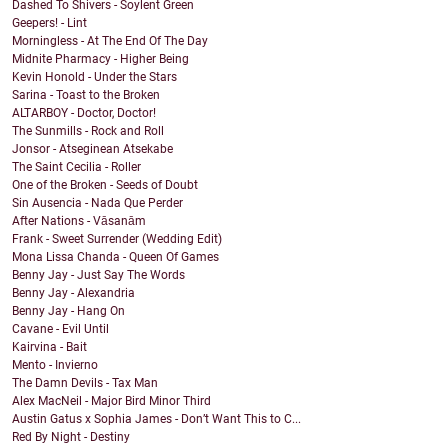
Dashed To Shivers - Soylent Green
Geepers! - Lint
Morningless - At The End Of The Day
Midnite Pharmacy - Higher Being
Kevin Honold - Under the Stars
Sarina - Toast to the Broken
ALTARBOY - Doctor, Doctor!
The Sunmills - Rock and Roll
Jonsor - Atseginean Atsekabe
The Saint Cecilia - Roller
One of the Broken - Seeds of Doubt
Sin Ausencia - Nada Que Perder
After Nations - Vāsanām
Frank - Sweet Surrender (Wedding Edit)
Mona Lissa Chanda - Queen Of Games
Benny Jay - Just Say The Words
Benny Jay - Alexandria
Benny Jay - Hang On
Cavane - Evil Until
Kairvina - Bait
Mento - Invierno
The Damn Devils - Tax Man
Alex MacNeil - Major Bird Minor Third
Austin Gatus x Sophia James - Don’t Want This to C...
Red By Night - Destiny