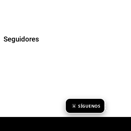
Seguidores
×
SÍGUENOS
Ya te sigo