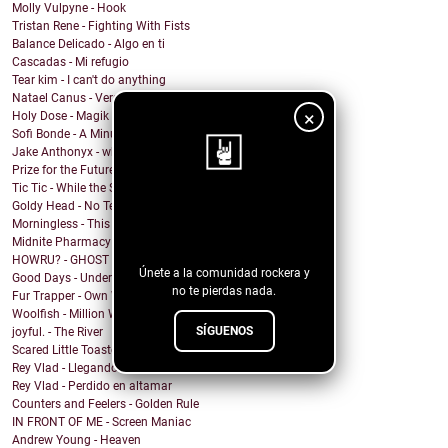
Molly Vulpyne - Hook
Tristan Rene - Fighting With Fists
Balance Delicado - Algo en ti
Cascadas - Mi refugio
Tear kim - I can't do anything
Natael Canus - Versatile (2022 Remastered) (Remix ...
×
Holy Dose - Magik
Sofi Bonde - A Minute
Jake Anthonyx - what happened to yesterday?
Prize for the Future - Farewell
Tic Tic - While the Shadows Grow
Goldy Head - No Tengo Problema (Contigo)
¡Sigue nuestro
Morningless - This Party
blog!
Midnite Pharmacy - Becoming
HOWRU? - GHOST
Únete a la comunidad rockera y
Good Days - Undertow
no te pierdas nada.
Fur Trapper - Own Worst Enemy
Woolfish - Million Ways
SÍGUENOS
joyful. - The River
Scared Little Toaster - NO DECAF
Rey Vlad - Llegando al puerto
Rey Vlad - Perdido en altamar
Counters and Feelers - Golden Rule
IN FRONT OF ME - Screen Maniac
Andrew Young - Heaven