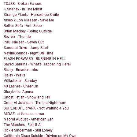
TOJSS - Broken Echoes
K.Shaney - In The Midst
Strange Plants - Horseshoe Smile
fuseo x Jon Klaasen - Save Me
Rotten Sofa - Anti Sober
Brian Mackey - Going Outside
Reviver - Thunder
Paul Nielsen - Seven Out
Samurai Drive - Jump Start
NevilleSounds - Right On Time
FLASH FORWARD - BURNING IN HELL
Sayed Sabrina - What's Happening Here?
Risley - Breadcrumbs
Risley - Walls
Völkslieder - Sunday
40 Lashes - Cheer On
Glorybots - Apnea
Ghost Fetish - Show and Tell
Omar Al Julaidan - Terrible Nightmare
SUPERDUPERPARK - Not Waiting 4 You
MIDAZ - si fueras un mar
Naomi August - American Zen
The Marches - Feel It All
Rickie Singerman - Still Lonely
California Disco Suicide - Driving on My Own