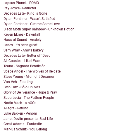
Lapsus Planck - FOMO
Ray Joyce - Reductor
Decades Late - King Is Gone
Dylan Forshner - Wasn't Satisfied
Dylan Forshner - Gimme Some Love
Black Moth Super Rainbow - Unknown Potion
Keven Eknes - Dawnfall
Haus of Sound - Anxiety
Lanes - It's been great
Sam Wray - Amy's Bakery
Decades Late - Better off Dead
All Coasted - Like I Want
Teana - Sagrada Bendición
Space Angel - The Wolves of Reigate
Steve Young - Midnight Dreamer
Von Veh - Floating
Beto Hdz - Sólo Un Mes
Glory of Deliverance - Hope & Pray
Supa Lucia - The Pattern People
Nadia Vaeh - a nOOd.
Allegra - Refund
Luke Bakken - Venom
Janet Devlin presenta: Best Life
Great Adamz - Fantastic
Markus Schulz - You Belong