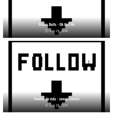
Drama Dolls - Oh Hell No
July 29, 2026
Fuentes de vida - conspiranoico
July 28, 2026