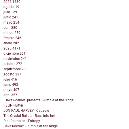
2026
1630
agosto
19
julio
129
junio
241
mayo
254
abril
280
marzo
259
febrero
246
enero
202
2025
4171
diciembre
261
noviembre
241
octubre
272
septiembre
283
agosto
337
julio
416
junio
493
mayo
407
abril
357
´Dave Roemer´ presenta: Rumble at the Ridge
FELIN - Bitter
JON PAUL HARVEY - Capsule
The Crystal Bullets - Race into hell
Piet Dalmolen - Entropy
Dave Roemer - Rumble at the Ridge