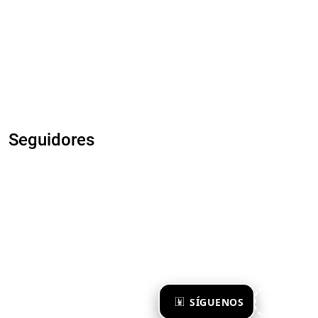
Seguidores
×
SÍGUENOS
Ya te sigo