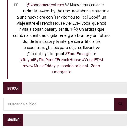
@zonaemergentemx
🚨 Nueva música en el
radar 🚨 RAYmi by the Pool nos abre las puertas
a una nueva era con “I Invite You to Feel Good”, un
viaje entre el French House y el EDM vocal que nos
invita a soltar, bailar y sentir. ✨🐱 Un artista que
combina identidad digital, energía vibrante y un futuro
donde la música y la inteligencia artificial se
encuentran. ¿Listxs para dejarse llevar? 🎶
@raymi_by_the_pool
#ZonaEmergente
#RaymiByThePool
#FrenchHouse
#VocalEDM
#NewMusicFriday
♬ sonido original - Zona
Emergente
BUSCAR
ARCHIVO