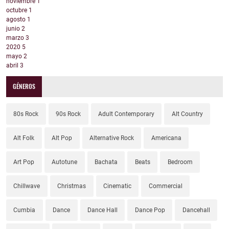
noviembre
1
octubre
1
agosto
1
junio
2
marzo
3
2020
5
mayo
2
abril
3
GÉNEROS
80s Rock
90s Rock
Adult Contemporary
Alt Country
Alt Folk
Alt Pop
Alternative Rock
Americana
Art Pop
Autotune
Bachata
Beats
Bedroom
Chillwave
Christmas
Cinematic
Commercial
Cumbia
Dance
Dance Hall
Dance Pop
Dancehall