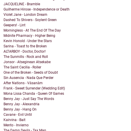
JACQUELINE - Bramble
Guilherme Hirose - Independence or Death
Violet Jane - London Dream
Dashed To Shivers - Soylent Green
Geepers! - Lint
Morningless - At The End Of The Day
Midnite Pharmacy - Higher Being
Kevin Honold - Under the Stars
Sarina - Toast to the Broken
ALTARBOY - Doctor, Doctor!
The Sunmills - Rock and Roll
Jonsor - Atseginean Atsekabe
The Saint Cecilia - Roller
One of the Broken - Seeds of Doubt
Sin Ausencia - Nada Que Perder
After Nations - Vāsanām
Frank - Sweet Surrender (Wedding Edit)
Mona Lissa Chanda - Queen Of Games
Benny Jay - Just Say The Words
Benny Jay - Alexandria
Benny Jay - Hang On
Cavane - Evil Until
Kairvina - Bait
Mento - Invierno
The Damn Devils - Tax Man