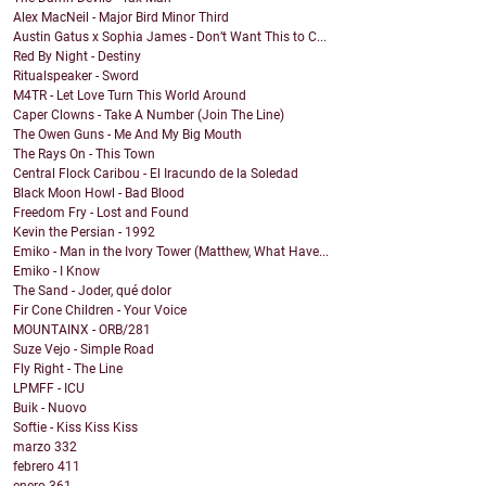
Alex MacNeil - Major Bird Minor Third
Austin Gatus x Sophia James - Don’t Want This to C...
Red By Night - Destiny
Ritualspeaker - Sword
M4TR - Let Love Turn This World Around
Caper Clowns - Take A Number (Join The Line)
The Owen Guns - Me And My Big Mouth
The Rays On - This Town
Central Flock Caribou - El Iracundo de la Soledad
Black Moon Howl - Bad Blood
Freedom Fry - Lost and Found
Kevin the Persian - 1992
Emiko - Man in the Ivory Tower (Matthew, What Have...
Emiko - I Know
The Sand - Joder, qué dolor
Fir Cone Children - Your Voice
MOUNTAINX - ORB/281
Suze Vejo - Simple Road
Fly Right - The Line
LPMFF - ICU
Buik - Nuovo
Softie - Kiss Kiss Kiss
marzo
332
febrero
411