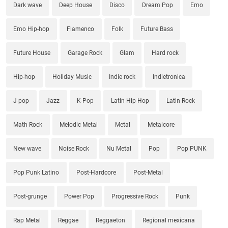
Dark wave
Deep House
Disco
Dream Pop
Emo
Emo Hip-hop
Flamenco
Folk
Future Bass
Future House
Garage Rock
Glam
Hard rock
Hip-hop
Holiday Music
Indie rock
Indietronica
J-pop
Jazz
K-Pop
Latin Hip-Hop
Latin Rock
Math Rock
Melodic Metal
Metal
Metalcore
New wave
Noise Rock
Nu Metal
Pop
Pop PUNK
Pop Punk Latino
Post-Hardcore
Post-Metal
Post-grunge
Power Pop
Progressive Rock
Punk
Rap Metal
Reggae
Reggaeton
Regional mexicana