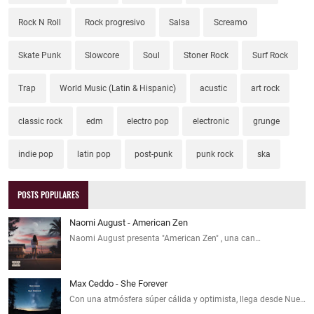
Rock N Roll
Rock progresivo
Salsa
Screamo
Skate Punk
Slowcore
Soul
Stoner Rock
Surf Rock
Trap
World Music (Latin & Hispanic)
acustic
art rock
classic rock
edm
electro pop
electronic
grunge
indie pop
latin pop
post-punk
punk rock
ska
POSTS POPULARES
Naomi August - American Zen
Naomi August presenta "American Zen" , una can…
Max Ceddo - She Forever
Con una atmósfera súper cálida y optimista, llega desde Nue…