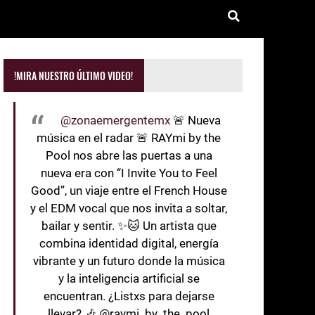
!MIRA NUESTRO ÚLTIMO VIDEO!
@zonaemergentemx
🚨 Nueva
música en el radar 🚨 RAYmi by the
Pool nos abre las puertas a una
nueva era con “I Invite You to Feel
Good”, un viaje entre el French House
y el EDM vocal que nos invita a soltar,
bailar y sentir. ✨🐱 Un artista que
combina identidad digital, energía
vibrante y un futuro donde la música
y la inteligencia artificial se
encuentran. ¿Listxs para dejarse
llevar? 🎶 @raymi_by_the_pool