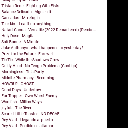
Tristan Rene - Fighting With Fists
Balance Delicado - Algo en ti
Cascadas - Mi refugio
Tear kim - I can't do anything
Natael Canus - Versatile (2022 Remastered) (Remix ...
Holy Dose - Magik
Sofi Bonde - A Minute
Jake Anthonyx - what happened to yesterday?
Prize for the Future - Farewell
Tic Tic - While the Shadows Grow
Goldy Head - No Tengo Problema (Contigo)
Morningless - This Party
Midnite Pharmacy - Becoming
HOWRU? - GHOST
Good Days - Undertow
Fur Trapper - Own Worst Enemy
Woolfish - Million Ways
joyful. - The River
Scared Little Toaster - NO DECAF
Rey Vlad - Llegando al puerto
Rey Vlad - Perdido en altamar