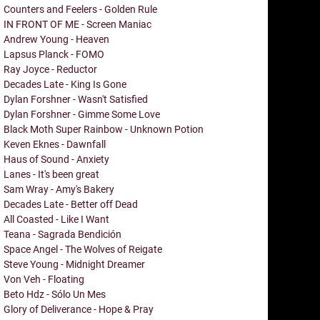
Counters and Feelers - Golden Rule
IN FRONT OF ME - Screen Maniac
Andrew Young - Heaven
Lapsus Planck - FOMO
Ray Joyce - Reductor
Decades Late - King Is Gone
Dylan Forshner - Wasn't Satisfied
Dylan Forshner - Gimme Some Love
Black Moth Super Rainbow - Unknown Potion
Keven Eknes - Dawnfall
Haus of Sound - Anxiety
Lanes - It's been great
Sam Wray - Amy's Bakery
Decades Late - Better off Dead
All Coasted - Like I Want
Teana - Sagrada Bendición
Space Angel - The Wolves of Reigate
Steve Young - Midnight Dreamer
Von Veh - Floating
Beto Hdz - Sólo Un Mes
Glory of Deliverance - Hope & Pray