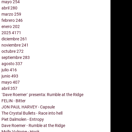
mayo
254
abril
280
marzo
259
febrero
246
enero
202
2025
4171
diciembre
261
noviembre
241
octubre
272
septiembre
283
agosto
337
julio
416
junio
493
mayo
407
abril
357
´Dave Roemer´ presenta: Rumble at the Ridge
FELIN - Bitter
JON PAUL HARVEY - Capsule
The Crystal Bullets - Race into hell
Piet Dalmolen - Entropy
Dave Roemer - Rumble at the Ridge
Molly Vulpyne - Hook