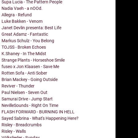
Supa Lucia - The Pattern People
Nadia Vaeh - a nOOd.
Allegra - Refund
Luke Bakken - Venom
Janet Devlin presenta: Best Life
Great Adamz - Fantastic
Markus Schulz - You Belong
TOJSS - Broken Echoes
K.Shaney - In The Midst
Strange Plants - Horseshoe Smile
fuseo x Jon Klaasen - Save Me
Rotten Sofa - Anti Sober
Brian Mackey - Going Outside
Reviver - Thunder
Paul Nielsen - Seven Out
Samurai Drive - Jump Start
NevilleSounds - Right On Time
FLASH FORWARD - BURNING IN HELL
Sayed Sabrina - What's Happening Here?
Risley - Breadcrumbs
Risley - Walls
Völkslieder - Sunday