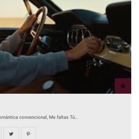
romántica convencional, Me faltas Tú…