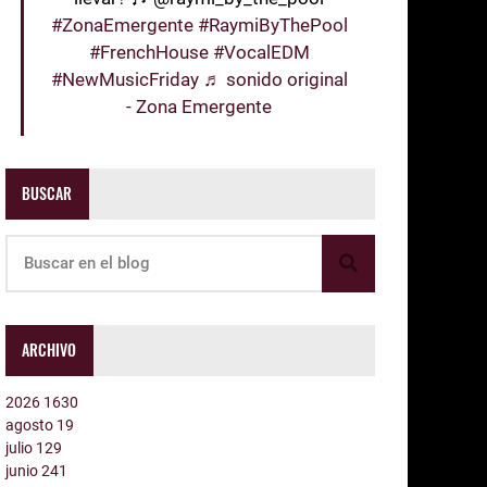
#ZonaEmergente
#RaymiByThePool
#FrenchHouse
#VocalEDM
#NewMusicFriday
♬ sonido original
- Zona Emergente
BUSCAR
ARCHIVO
2026
1630
agosto
19
julio
129
junio
241