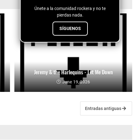
Únete a la comunidad rockera y no te
pierdas nada.
SÍGUENOS
Jeremy & the Harlequins - Let Me Down
June 19, 2026
Entradas antiguas