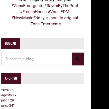
#ZonaEmergente
#RaymiByThePool
#FrenchHouse
#VocalEDM
#NewMusicFriday
♬ sonido original
- Zona Emergente
BUSCAR
ARCHIVO
2026
1630
agosto
19
julio
129
junio
241