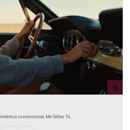
romántica convencional, Me faltas Tú…