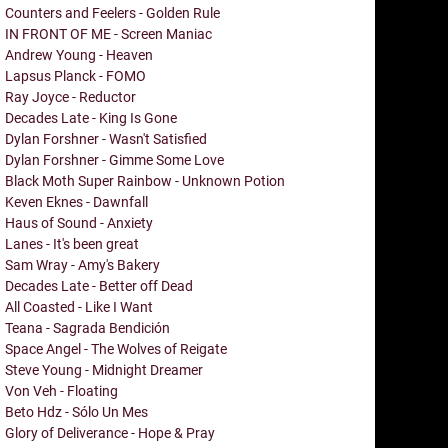
Counters and Feelers - Golden Rule
IN FRONT OF ME - Screen Maniac
Andrew Young - Heaven
Lapsus Planck - FOMO
Ray Joyce - Reductor
Decades Late - King Is Gone
Dylan Forshner - Wasn't Satisfied
Dylan Forshner - Gimme Some Love
Black Moth Super Rainbow - Unknown Potion
Keven Eknes - Dawnfall
Haus of Sound - Anxiety
Lanes - It's been great
Sam Wray - Amy's Bakery
Decades Late - Better off Dead
All Coasted - Like I Want
Teana - Sagrada Bendición
Space Angel - The Wolves of Reigate
Steve Young - Midnight Dreamer
Von Veh - Floating
Beto Hdz - Sólo Un Mes
Glory of Deliverance - Hope & Pray