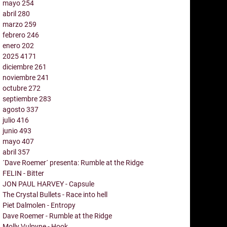
mayo
254
abril
280
marzo
259
febrero
246
enero
202
2025
4171
diciembre
261
noviembre
241
octubre
272
septiembre
283
agosto
337
julio
416
junio
493
mayo
407
abril
357
´Dave Roemer´ presenta: Rumble at the Ridge
FELIN - Bitter
JON PAUL HARVEY - Capsule
The Crystal Bullets - Race into hell
Piet Dalmolen - Entropy
Dave Roemer - Rumble at the Ridge
Molly Vulpyne - Hook