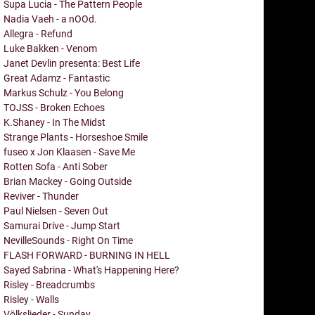
Supa Lucia - The Pattern People
Nadia Vaeh - a nOOd.
Allegra - Refund
Luke Bakken - Venom
Janet Devlin presenta: Best Life
Great Adamz - Fantastic
Markus Schulz - You Belong
TOJSS - Broken Echoes
K.Shaney - In The Midst
Strange Plants - Horseshoe Smile
fuseo x Jon Klaasen - Save Me
Rotten Sofa - Anti Sober
Brian Mackey - Going Outside
Reviver - Thunder
Paul Nielsen - Seven Out
Samurai Drive - Jump Start
NevilleSounds - Right On Time
FLASH FORWARD - BURNING IN HELL
Sayed Sabrina - What's Happening Here?
Risley - Breadcrumbs
Risley - Walls
Völkslieder - Sunday