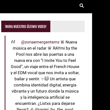
!MIRA NUESTRO ÚLTIMO VIDEO!
@zonaemergentemx
🚨 Nueva
música en el radar 🚨 RAYmi by the
Pool nos abre las puertas a una
nueva era con “I Invite You to Feel
Good”, un viaje entre el French House
y el EDM vocal que nos invita a soltar,
bailar y sentir. ✨🐱 Un artista que
combina identidad digital, energía
vibrante y un futuro donde la música
y la inteligencia artificial se
encuentran. ¿Listxs para dejarse
llevar? 🎶 @raymi_by_the_pool