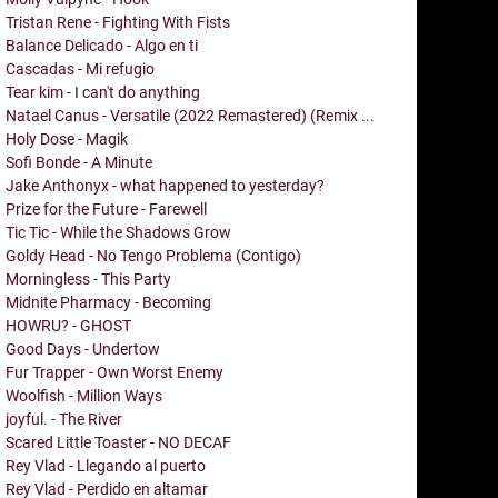
Tristan Rene - Fighting With Fists
Balance Delicado - Algo en ti
Cascadas - Mi refugio
Tear kim - I can't do anything
Natael Canus - Versatile (2022 Remastered) (Remix ...
Holy Dose - Magik
Sofi Bonde - A Minute
Jake Anthonyx - what happened to yesterday?
Prize for the Future - Farewell
Tic Tic - While the Shadows Grow
Goldy Head - No Tengo Problema (Contigo)
Morningless - This Party
Midnite Pharmacy - Becoming
HOWRU? - GHOST
Good Days - Undertow
Fur Trapper - Own Worst Enemy
Woolfish - Million Ways
joyful. - The River
Scared Little Toaster - NO DECAF
Rey Vlad - Llegando al puerto
Rey Vlad - Perdido en altamar