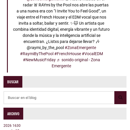
radar 🚨 RAYmi by the Pool nos abre las puertas
a una nueva era con “I Invite You to Feel Good”, un
viaje entre el French House y el EDM vocal que nos
invita a soltar, bailar y sentir. ✨🐱 Un artista que
combina identidad digital, energía vibrante y un futuro
donde la música y la inteligencia artificial se
encuentran. ¿Listxs para dejarse llevar? 🎶
@raymi_by_the_pool
#ZonaEmergente
#RaymiByThePool
#FrenchHouse
#VocalEDM
#NewMusicFriday
♬ sonido original - Zona
Emergente
BUSCAR
ARCHIVO
2026
1630