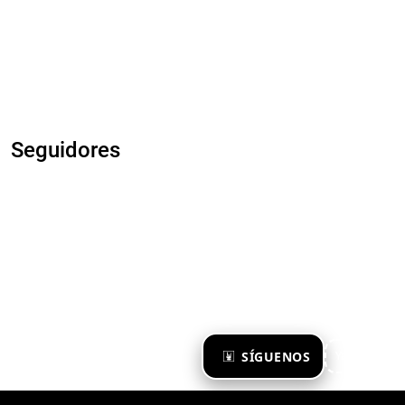
Seguidores
×
SÍGUENOS
Ya te sigo