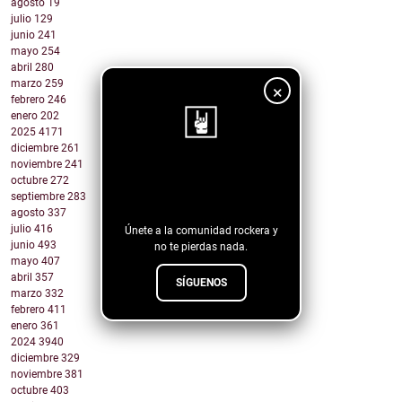
agosto
19
julio
129
junio
241
mayo
254
abril
280
marzo
259
×
febrero
246
enero
202
2025
4171
diciembre
261
noviembre
241
¡Sigue nuestro
octubre
272
septiembre
283
blog!
agosto
337
julio
416
Únete a la comunidad rockera y
junio
493
no te pierdas nada.
mayo
407
abril
357
SÍGUENOS
marzo
332
febrero
411
enero
361
2024
3940
diciembre
329
noviembre
381
octubre
403