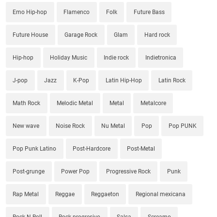
Emo Hip-hop
Flamenco
Folk
Future Bass
Future House
Garage Rock
Glam
Hard rock
Hip-hop
Holiday Music
Indie rock
Indietronica
J-pop
Jazz
K-Pop
Latin Hip-Hop
Latin Rock
Math Rock
Melodic Metal
Metal
Metalcore
New wave
Noise Rock
Nu Metal
Pop
Pop PUNK
Pop Punk Latino
Post-Hardcore
Post-Metal
Post-grunge
Power Pop
Progressive Rock
Punk
Rap Metal
Reggae
Reggaeton
Regional mexicana