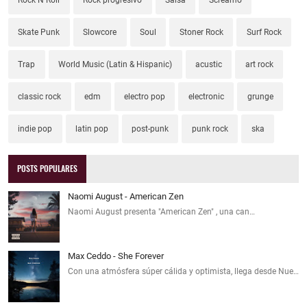
Rock N Roll
Rock progresivo
Salsa
Screamo
Skate Punk
Slowcore
Soul
Stoner Rock
Surf Rock
Trap
World Music (Latin & Hispanic)
acustic
art rock
classic rock
edm
electro pop
electronic
grunge
indie pop
latin pop
post-punk
punk rock
ska
POSTS POPULARES
Naomi August - American Zen
Naomi August presenta "American Zen" , una can…
Max Ceddo - She Forever
Con una atmósfera súper cálida y optimista, llega desde Nue…