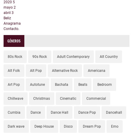
2020
5
mayo
2
abril
3
Beliz
Anagrama
Contacto.
GÉNEROS
80s Rock
90s Rock
Adult Contemporary
Alt Country
Alt Folk
Alt Pop
Alternative Rock
Americana
Art Pop
Autotune
Bachata
Beats
Bedroom
Chillwave
Christmas
Cinematic
Commercial
Cumbia
Dance
Dance Hall
Dance Pop
Dancehall
Dark wave
Deep House
Disco
Dream Pop
Emo