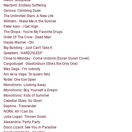
Nabis: Busqueda
Manbird: Endless Suffering
Osnova: Climbing Dues
The Unlimited Stars: A New Life
Wilhelm - Wake Me in the Sunrise
Peter Kern - I Get High
The Shops - You're My Favorite Drugs
Order Of The Crow - Dead Man
Hayes Warner - Oh!
Big Building - Just Can't Take It
Speakers - HARD2SLEEP
Close to Monday - Come Undone (Duran Duran Cover)
Cargodusjet - Glastonbury (She's the Only One)
Max Saga - I"m nobody
Ani de la Vega: Te quiero feliz
Ryder: One Eye Open
Monotronic: Looking Away
Monotronic: Buy Yourself a Dream
Monotronic: Kids of Summer
Celestial Skies: Go Slow!
Daphne.: Trascender
NORA: All I Can Do
Julia Logan: Thrown Down
Alexandria: Party Party
Disco Lizard: See You in Paradise