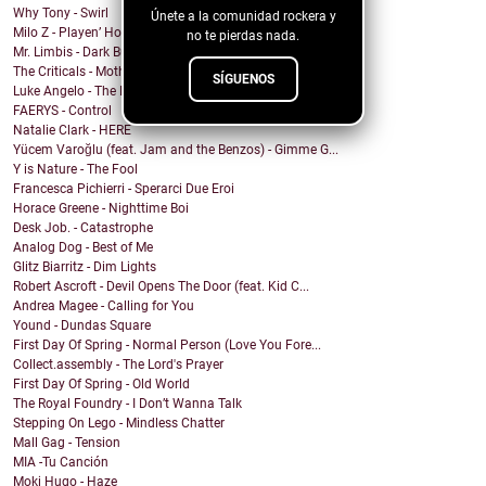
Why Tony - Swirl
Únete a la comunidad rockera y
Milo Z - Playen’ Hookie
no te pierdas nada.
Mr. Limbis - Dark Butterfly
The Criticals - Mother of Style
SÍGUENOS
Luke Angelo - The Pool
FAERYS - Control
Natalie Clark - HERE
Yücem Varoğlu (feat. Jam and the Benzos) - Gimme G...
Y is Nature - The Fool
Francesca Pichierri - Sperarci Due Eroi
Horace Greene - Nighttime Boi
Desk Job. - Catastrophe
Analog Dog - Best of Me
Glitz Biarritz - Dim Lights
Robert Ascroft - Devil Opens The Door (feat. Kid C...
Andrea Magee - Calling for You
Yound - Dundas Square
First Day Of Spring - Normal Person (Love You Fore...
Collect.assembly - The Lord's Prayer
First Day Of Spring - Old World
The Royal Foundry - I Don’t Wanna Talk
Stepping On Lego - Mindless Chatter
Mall Gag - Tension
MIA -Tu Canción
Moki Hugo - Haze