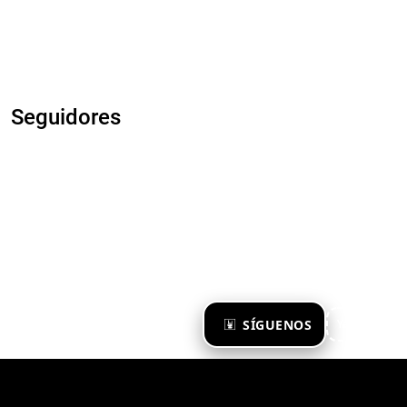
Seguidores
×
SÍGUENOS
Ya te sigo