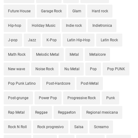
Future House
Garage Rock
Glam
Hard rock
Hip-hop
Holiday Music
Indie rock
Indietronica
J-pop
Jazz
K-Pop
Latin Hip-Hop
Latin Rock
Math Rock
Melodic Metal
Metal
Metalcore
New wave
Noise Rock
Nu Metal
Pop
Pop PUNK
Pop Punk Latino
Post-Hardcore
Post-Metal
Post-grunge
Power Pop
Progressive Rock
Punk
Rap Metal
Reggae
Reggaeton
Regional mexicana
Rock N Roll
Rock progresivo
Salsa
Screamo