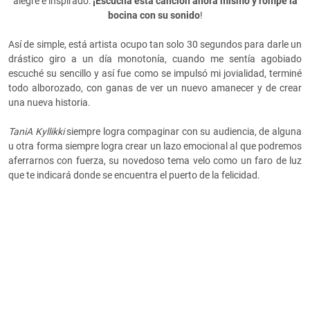
alegre e inspirado:
¡Escucha esta canción ahora mismo y rompe la
bocina con su sonido
!
Así de simple, está artista ocupo tan solo 30 segundos para darle un
drástico giro a un día monotonía, cuando me sentía agobiado
escuché su sencillo y así fue como se impulsó mi jovialidad, terminé
todo alborozado, con ganas de ver un nuevo amanecer y de crear
una nueva historia.
TaniA Kyllikki
siempre logra compaginar con su audiencia, de alguna
u otra forma siempre logra crear un lazo emocional al que podremos
aferrarnos con fuerza, su novedoso tema velo como un faro de luz
que te indicará donde se encuentra el puerto de la felicidad.