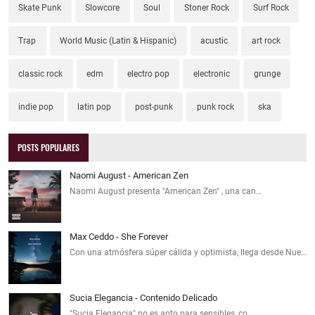
Skate Punk
Slowcore
Soul
Stoner Rock
Surf Rock
Trap
World Music (Latin & Hispanic)
acustic
art rock
classic rock
edm
electro pop
electronic
grunge
indie pop
latin pop
post-punk
punk rock
ska
POSTS POPULARES
Naomi August - American Zen
Naomi August presenta "American Zen" , una can…
Max Ceddo - She Forever
Con una atmósfera súper cálida y optimista, llega desde Nue…
Sucia Elegancia - Contenido Delicado
"Sucia Elegancia" no es apto para sensibles, co…