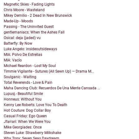
Magnetic Skies - Fading Lights
Chris Moore - Wasteland
Mikey Demilio - 2 Dead In New Brunswick
Made-Up - Moods
Passing - The Uninvited Guest
gentlemaniacs: When the Ashes Fall
Osical: deja (jaded) vu
Batterfly: By Now
Luke Angelo: insideoutsideways
MIA: Polvo De Estrellas
MIA: Vacío
Michael Reardon - Lost My Soul
Timmie Vigilante - Sutures (All Sewn Up) — Drama M...
Soulganic - Waiting
Total Reverends - Love & Pain
Maha Dancing Club: Recuerdos De Una Mente Cansada ...
Lupusj.- Beautiful Smile
Honneus: Without You
Kenny Lee Roberts: Love You To Death
Hot Couture: Dog Collar Boy
Casual Friday: Ego Queen
Jfarrari: When We Were You
Mike Georgiades: Once
Steven Luke: Strawberry Milkshake
Why Tony: Seven Seas Daydream