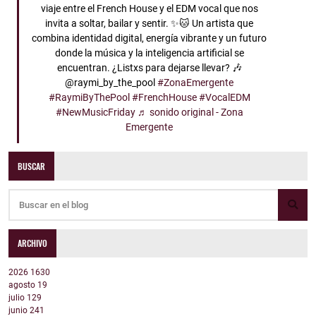
viaje entre el French House y el EDM vocal que nos
invita a soltar, bailar y sentir. ✨🐱 Un artista que
combina identidad digital, energía vibrante y un futuro
donde la música y la inteligencia artificial se
encuentran. ¿Listxs para dejarse llevar? 🎶
@raymi_by_the_pool
#ZonaEmergente
#RaymiByThePool
#FrenchHouse
#VocalEDM
#NewMusicFriday
♬ sonido original - Zona
Emergente
BUSCAR
ARCHIVO
2026
1630
agosto
19
julio
129
junio
241