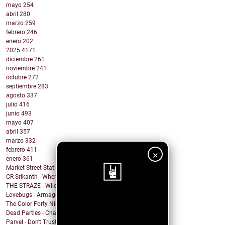
mayo
254
abril
280
marzo
259
febrero
246
enero
202
2025
4171
diciembre
261
noviembre
241
octubre
272
septiembre
283
agosto
337
julio
416
junio
493
mayo
407
abril
357
marzo
332
febrero
411
×
enero
361
Market Street Station - Gehenna
CR Srikanth - When You Wake Up
THE STRAZE - Wild Nights
Lovebugs - Armageddon
¡Sigue nuestro
The Color Forty Nine - We Send Satellites
Dead Parties - Charles Manson
blog!
Parvel - Don't Trust The Sirens