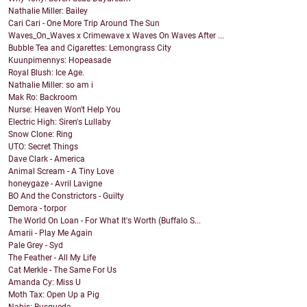
Nathalie Miller: Bailey
Cari Cari - One More Trip Around The Sun
Waves_On_Waves x Crimewave x Waves On Waves After ...
Bubble Tea and Cigarettes: Lemongrass City
Kuunpimennys: Hopeasade
Royal Blush: Ice Age.
Nathalie Miller: so am i
Mak Ro: Backroom
Nurse: Heaven Won't Help You
Electric High: Siren's Lullaby
Snow Clone: Ring
UTO: Secret Things
Dave Clark - America
Animal Scream - A Tiny Love
honeygaze - Avril Lavigne
BO And the Constrictors - Guilty
Demora - torpor
The World On Loan - For What It's Worth (Buffalo S...
Amarii - Play Me Again
Pale Grey - Syd
The Feather - All My Life
Cat Merkle - The Same For Us
Amanda Cy: Miss U
Moth Tax: Open Up a Pig