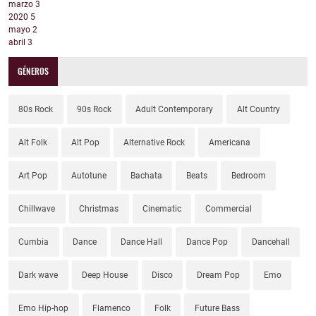
marzo
3
2020
5
mayo
2
abril
3
GÉNEROS
80s Rock
90s Rock
Adult Contemporary
Alt Country
Alt Folk
Alt Pop
Alternative Rock
Americana
Art Pop
Autotune
Bachata
Beats
Bedroom
Chillwave
Christmas
Cinematic
Commercial
Cumbia
Dance
Dance Hall
Dance Pop
Dancehall
Dark wave
Deep House
Disco
Dream Pop
Emo
Emo Hip-hop
Flamenco
Folk
Future Bass