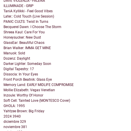
DAVE VIOLENZA - FALENA
ILLUMINADE - GRIP
TaniA Kyllikki - Feel Good Vibes
Later.: Cold Touch (Live Session)
PANIC CULTS: Twist In Turns
Becquerel Dawn: I Choose The Storm
Shreea Kaul: Care For You
Honeysucker: New Dust
GlassEar: Beautiful Chaos
Brian Walker: IMMA GET MINE
Manuok: Sold
Dozenz: Daylight
Darker Lighter: Someday Soon
Digital Tapestry: 17
Dissocia: In Your Eyes
Front Porch Beatnik: Glass Eye
Memory Land: EARLY MIDLIFE COMPROMISE
Mollie Elizabeth: Vegas Venetian
Inzoule: Worthy Of Honor
Soft Cell: Tainted Love (MONTESCO Cover)
GHOLA: 1995
Yahtzee Brown: Big Friday
2024
3940
diciembre
329
noviembre
381