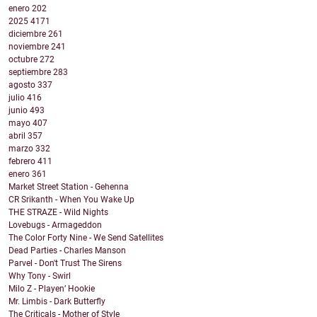
enero
202
2025
4171
diciembre
261
noviembre
241
octubre
272
septiembre
283
agosto
337
julio
416
junio
493
mayo
407
abril
357
marzo
332
febrero
411
enero
361
Market Street Station - Gehenna
CR Srikanth - When You Wake Up
THE STRAZE - Wild Nights
Lovebugs - Armageddon
The Color Forty Nine - We Send Satellites
Dead Parties - Charles Manson
Parvel - Don't Trust The Sirens
Why Tony - Swirl
Milo Z - Playen’ Hookie
Mr. Limbis - Dark Butterfly
The Criticals - Mother of Style