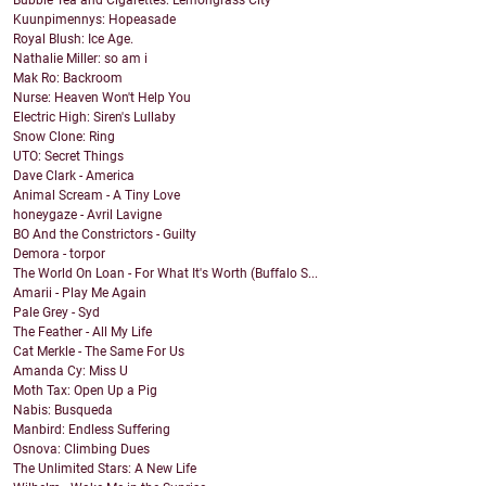
Bubble Tea and Cigarettes: Lemongrass City
Kuunpimennys: Hopeasade
Royal Blush: Ice Age.
Nathalie Miller: so am i
Mak Ro: Backroom
Nurse: Heaven Won't Help You
Electric High: Siren's Lullaby
Snow Clone: Ring
UTO: Secret Things
Dave Clark - America
Animal Scream - A Tiny Love
honeygaze - Avril Lavigne
BO And the Constrictors - Guilty
Demora - torpor
The World On Loan - For What It's Worth (Buffalo S...
Amarii - Play Me Again
Pale Grey - Syd
The Feather - All My Life
Cat Merkle - The Same For Us
Amanda Cy: Miss U
Moth Tax: Open Up a Pig
Nabis: Busqueda
Manbird: Endless Suffering
Osnova: Climbing Dues
The Unlimited Stars: A New Life