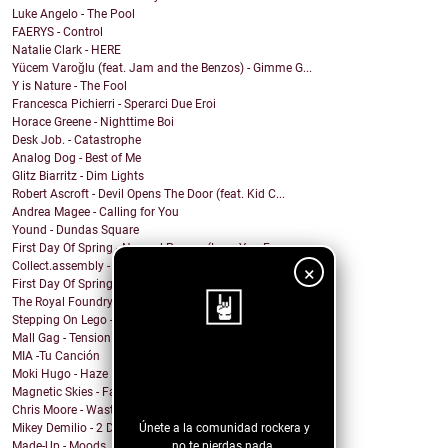
Luke Angelo - The Pool
FAERYS - Control
Natalie Clark - HERE
Yücem Varoğlu (feat. Jam and the Benzos) - Gimme G...
Y is Nature - The Fool
Francesca Pichierri - Sperarci Due Eroi
Horace Greene - Nighttime Boi
Desk Job. - Catastrophe
Analog Dog - Best of Me
Glitz Biarritz - Dim Lights
Robert Ascroft - Devil Opens The Door (feat. Kid C...
Andrea Magee - Calling for You
Yound - Dundas Square
First Day Of Spring - Normal Person (Love You Fore...
Collect.assembly - The Lord's Prayer
×
First Day Of Spring - Old World
The Royal Foundry - I Don’t Wanna Talk
Stepping On Lego - Mindless Chatter
Mall Gag - Tension
MIA -Tu Canción
¡Sigue nuestro
Moki Hugo - Haze
blog!
Magnetic Skies - Fading Lights
Chris Moore - Wasteland
Únete a la comunidad rockera y
Mikey Demilio - 2 Dead In New Brunswick
no te pierdas nada.
Made-Up - Moods