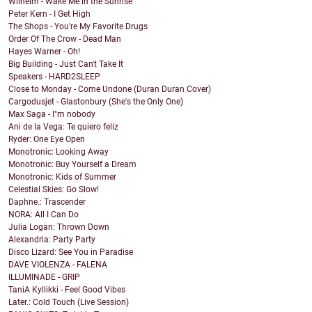
Wilhelm - Wake Me in the Sunrise
Peter Kern - I Get High
The Shops - You're My Favorite Drugs
Order Of The Crow - Dead Man
Hayes Warner - Oh!
Big Building - Just Can't Take It
Speakers - HARD2SLEEP
Close to Monday - Come Undone (Duran Duran Cover)
Cargodusjet - Glastonbury (She's the Only One)
Max Saga - I"m nobody
Ani de la Vega: Te quiero feliz
Ryder: One Eye Open
Monotronic: Looking Away
Monotronic: Buy Yourself a Dream
Monotronic: Kids of Summer
Celestial Skies: Go Slow!
Daphne.: Trascender
NORA: All I Can Do
Julia Logan: Thrown Down
Alexandria: Party Party
Disco Lizard: See You in Paradise
DAVE VIOLENZA - FALENA
ILLUMINADE - GRIP
TaniA Kyllikki - Feel Good Vibes
Later.: Cold Touch (Live Session)