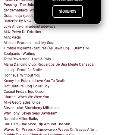
Passing - The Uninvited Guest
gentlemaniacs: When the Ashes Fall
SÍGUENOS
Osical: deja (jaded) vu
Batterfly: By Now
Luke Angelo: insideoutsideways
MIA: Polvo De Estrellas
MIA: Vacío
Michael Reardon - Lost My Soul
Timmie Vigilante - Sutures (All Sewn Up) — Drama M...
Soulganic - Waiting
Total Reverends - Love & Pain
Maha Dancing Club: Recuerdos De Una Mente Cansada ...
Lupusj.- Beautiful Smile
Honneus: Without You
Kenny Lee Roberts: Love You To Death
Hot Couture: Dog Collar Boy
Casual Friday: Ego Queen
Jfarrari: When We Were You
Mike Georgiades: Once
Steven Luke: Strawberry Milkshake
Why Tony: Seven Seas Daydream
Nathalie Miller: Bailey
Cari Cari - One More Trip Around The Sun
Waves_On_Waves x Crimewave x Waves On Waves After ...