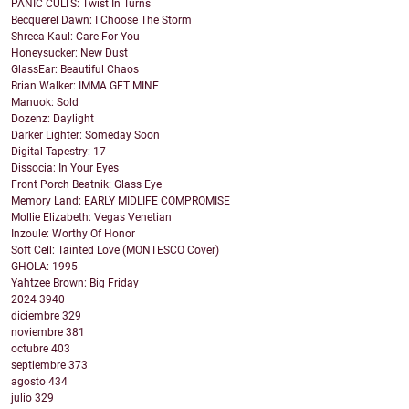
PANIC CULTS: Twist In Turns
Becquerel Dawn: I Choose The Storm
Shreea Kaul: Care For You
Honeysucker: New Dust
GlassEar: Beautiful Chaos
Brian Walker: IMMA GET MINE
Manuok: Sold
Dozenz: Daylight
Darker Lighter: Someday Soon
Digital Tapestry: 17
Dissocia: In Your Eyes
Front Porch Beatnik: Glass Eye
Memory Land: EARLY MIDLIFE COMPROMISE
Mollie Elizabeth: Vegas Venetian
Inzoule: Worthy Of Honor
Soft Cell: Tainted Love (MONTESCO Cover)
GHOLA: 1995
Yahtzee Brown: Big Friday
2024
3940
diciembre
329
noviembre
381
octubre
403
septiembre
373
agosto
434
julio
329