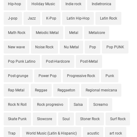
Hip-hop
Holiday Music
Indie rock
Indietronica
J-pop
Jazz
K-Pop
Latin Hip-Hop
Latin Rock
Math Rock
Melodic Metal
Metal
Metalcore
New wave
Noise Rock
Nu Metal
Pop
Pop PUNK
Pop Punk Latino
Post-Hardcore
Post-Metal
Post-grunge
Power Pop
Progressive Rock
Punk
Rap Metal
Reggae
Reggaeton
Regional mexicana
Rock N Roll
Rock progresivo
Salsa
Screamo
Skate Punk
Slowcore
Soul
Stoner Rock
Surf Rock
Trap
World Music (Latin & Hispanic)
acustic
art rock