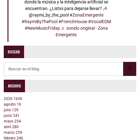
donde la música y la inteligencia artificial se
encuentran. ¿Listxs para dejarse llevar? 🎶
@raymi_by_the_pool
#ZonaEmergente
#RaymiByThePool
#FrenchHouse
#VocalEDM
#NewMusicFriday
♬ sonido original - Zona
Emergente
BUSCAR
ARCHIVO
2026
1630
agosto
19
julio
129
junio
241
mayo
254
abril
280
marzo
259
febrero
246