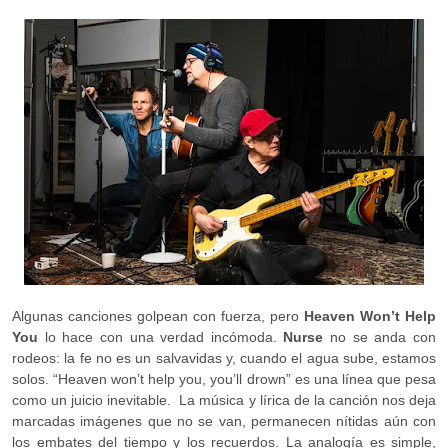
Algunas canciones golpean con fuerza, pero
Heaven Won’t Help
You
lo hace con una verdad incómoda.
Nurse
no se anda con
rodeos: la fe no es un salvavidas y, cuando el agua sube, estamos
solos. “Heaven won’t help you, you’ll drown” es una línea que pesa
como un juicio inevitable. La música y lírica de la canción nos deja
marcadas imágenes que no se van, permanecen nítidas aún con
los embates del tiempo y los recuerdos. La analogía es simple,