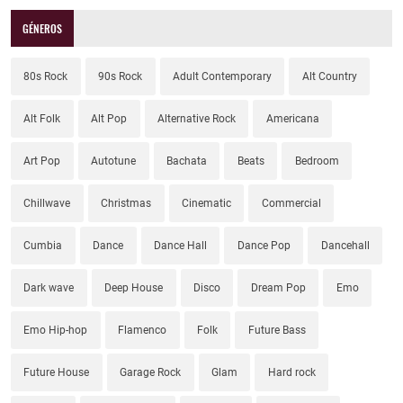
GÉNEROS
80s Rock
90s Rock
Adult Contemporary
Alt Country
Alt Folk
Alt Pop
Alternative Rock
Americana
Art Pop
Autotune
Bachata
Beats
Bedroom
Chillwave
Christmas
Cinematic
Commercial
Cumbia
Dance
Dance Hall
Dance Pop
Dancehall
Dark wave
Deep House
Disco
Dream Pop
Emo
Emo Hip-hop
Flamenco
Folk
Future Bass
Future House
Garage Rock
Glam
Hard rock