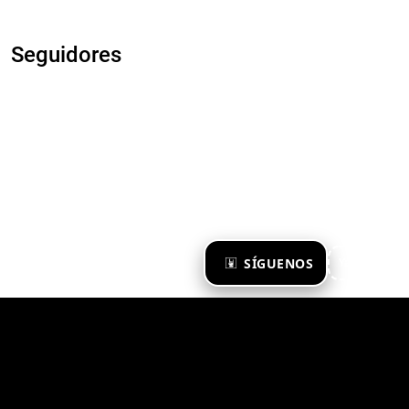
Seguidores
×
SÍGUENOS
Ya te sigo