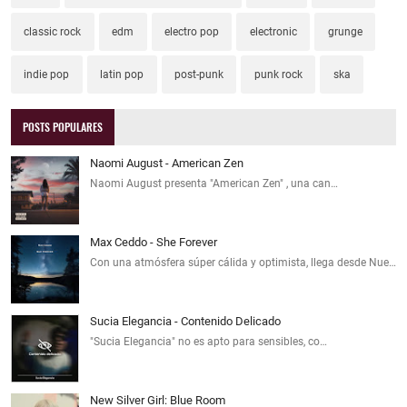
classic rock
edm
electro pop
electronic
grunge
indie pop
latin pop
post-punk
punk rock
ska
POSTS POPULARES
Naomi August - American Zen
Naomi August presenta "American Zen" , una can…
Max Ceddo - She Forever
Con una atmósfera súper cálida y optimista, llega desde Nue…
Sucia Elegancia - Contenido Delicado
"Sucia Elegancia" no es apto para sensibles, co…
New Silver Girl: Blue Room