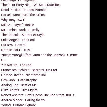
The Color Forty Nine - We Send Satellites
Dead Parties - Charles Manson
Parvel - Don't Trust The Sirens
Why Tony - Swirl
Milo Z - Playen’ Hookie
Mr. Limbis - Dark Butterfly
The Criticals - Mother of Style
Luke Angelo - The Pool
FAERYS - Control
Natalie Clark - HERE
Yücem Varoğlu (feat. Jam and the Benzos) - Gimme
G...
Y is Nature - The Fool
Francesca Pichierri - Sperarci Due Eroi
Horace Greene - Nighttime Boi
Desk Job. - Catastrophe
Analog Dog - Best of Me
Glitz Biarritz - Dim Lights
Robert Ascroft - Devil Opens The Door (feat. Kid C...
Andrea Magee - Calling for You
Yound - Dundas Square