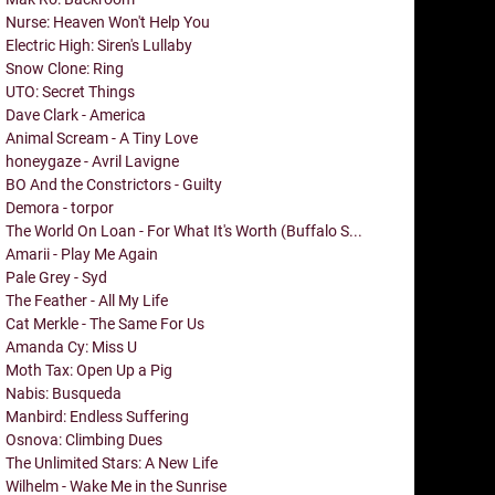
Nurse: Heaven Won't Help You
Electric High: Siren's Lullaby
Snow Clone: Ring
UTO: Secret Things
Dave Clark - America
Animal Scream - A Tiny Love
honeygaze - Avril Lavigne
BO And the Constrictors - Guilty
Demora - torpor
The World On Loan - For What It's Worth (Buffalo S...
Amarii - Play Me Again
Pale Grey - Syd
The Feather - All My Life
Cat Merkle - The Same For Us
Amanda Cy: Miss U
Moth Tax: Open Up a Pig
Nabis: Busqueda
Manbird: Endless Suffering
Osnova: Climbing Dues
The Unlimited Stars: A New Life
Wilhelm - Wake Me in the Sunrise