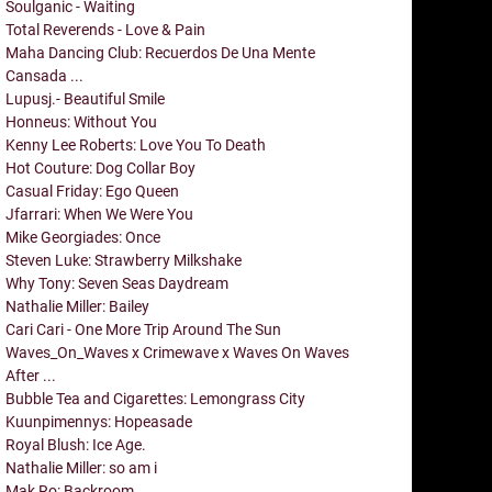
Soulganic - Waiting
Total Reverends - Love & Pain
Maha Dancing Club: Recuerdos De Una Mente
Cansada ...
Lupusj.- Beautiful Smile
Honneus: Without You
Kenny Lee Roberts: Love You To Death
Hot Couture: Dog Collar Boy
Casual Friday: Ego Queen
Jfarrari: When We Were You
Mike Georgiades: Once
Steven Luke: Strawberry Milkshake
Why Tony: Seven Seas Daydream
Nathalie Miller: Bailey
Cari Cari - One More Trip Around The Sun
Waves_On_Waves x Crimewave x Waves On Waves
After ...
Bubble Tea and Cigarettes: Lemongrass City
Kuunpimennys: Hopeasade
Royal Blush: Ice Age.
Nathalie Miller: so am i
Mak Ro: Backroom