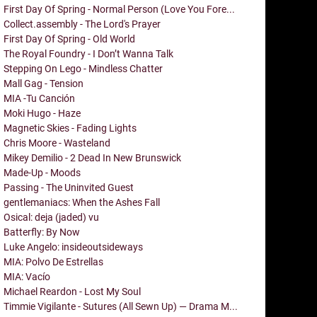
First Day Of Spring - Normal Person (Love You Fore...
Collect.assembly - The Lord's Prayer
First Day Of Spring - Old World
The Royal Foundry - I Don’t Wanna Talk
Stepping On Lego - Mindless Chatter
Mall Gag - Tension
MIA -Tu Canción
Moki Hugo - Haze
Magnetic Skies - Fading Lights
Chris Moore - Wasteland
Mikey Demilio - 2 Dead In New Brunswick
Made-Up - Moods
Passing - The Uninvited Guest
gentlemaniacs: When the Ashes Fall
Osical: deja (jaded) vu
Batterfly: By Now
Luke Angelo: insideoutsideways
MIA: Polvo De Estrellas
MIA: Vacío
Michael Reardon - Lost My Soul
Timmie Vigilante - Sutures (All Sewn Up) — Drama M...