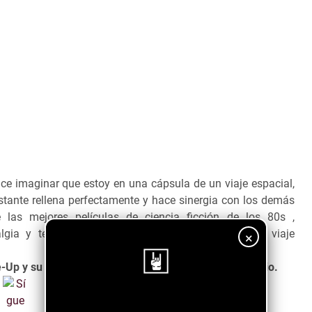
ce imaginar que estoy en una cápsula de un viaje espacial,
stante rellena perfectamente y hace sinergia con los demás
las mejores películas de ciencia ficción de los 80s ,
algia y te hará imaginar que estás entrando a un viaje
×
-Up y su canción Moods que te transportará al espacio.
¡Sigue nuestro blog!