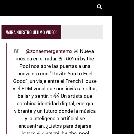
!MIRA NUESTRO ÚLTIMO VIDEO!
@zonaemergentemx
🚨 Nueva
música en el radar 🚨 RAYmi by the
Pool nos abre las puertas a una
nueva era con “I Invite You to Feel
Good”, un viaje entre el French House
y el EDM vocal que nos invita a soltar,
bailar y sentir. ✨🐱 Un artista que
combina identidad digital, energía
vibrante y un futuro donde la música
y la inteligencia artificial se
encuentran. ¿Listxs para dejarse
llevar? 🎶 @raymi_by_the_pool