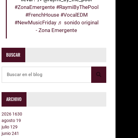
#ZonaEmergente
#RaymiByThePool
#FrenchHouse
#VocalEDM
#NewMusicFriday
♬ sonido original
- Zona Emergente
BUSCAR
ARCHIVO
2026
1630
agosto
19
julio
129
junio
241