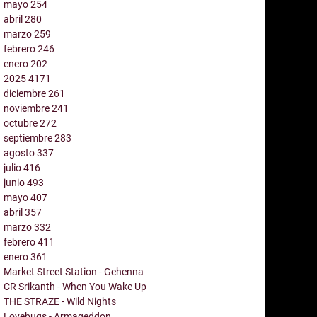
mayo
254
abril
280
marzo
259
febrero
246
enero
202
2025
4171
diciembre
261
noviembre
241
octubre
272
septiembre
283
agosto
337
julio
416
junio
493
mayo
407
abril
357
marzo
332
febrero
411
enero
361
Market Street Station - Gehenna
CR Srikanth - When You Wake Up
THE STRAZE - Wild Nights
Lovebugs - Armageddon