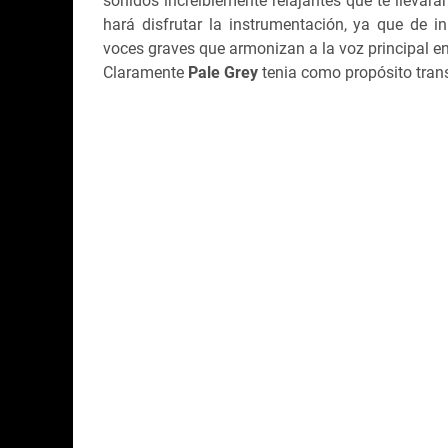
sonidos increíblemente relajantes que te llevar
hará disfrutar la instrumentación, ya que de i
voces graves que armonizan a la voz principal en e
Claramente
Pale Grey
tenia como propósito transp