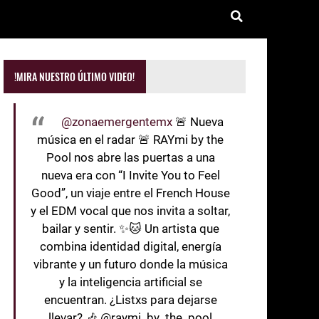
!MIRA NUESTRO ÚLTIMO VIDEO!
@zonaemergentemx
🚨 Nueva
música en el radar 🚨 RAYmi by the
Pool nos abre las puertas a una
nueva era con “I Invite You to Feel
Good”, un viaje entre el French House
y el EDM vocal que nos invita a soltar,
bailar y sentir. ✨🐱 Un artista que
combina identidad digital, energía
vibrante y un futuro donde la música
y la inteligencia artificial se
encuentran. ¿Listxs para dejarse
llevar? 🎶 @raymi_by_the_pool