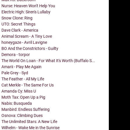
Nurse: Heaven Won't Help You
Electric High: Siren's Lullaby
Snow Clone: Ring
UTO: Secret Things
Dave Clark - America
Animal Scream - A Tiny Love
honeygaze - Avril Lavigne
BO And the Constrictors - Guilty
Demora - torpor
The World On Loan - For What It's Worth (Buffalo S...
Amarii - Play Me Again
Pale Grey - Syd
The Feather - All My Life
Cat Merkle - The Same For Us
Amanda Cy: Miss U
Moth Tax: Open Up a Pig
Nabis: Busqueda
Manbird: Endless Suffering
Osnova: Climbing Dues
The Unlimited Stars: A New Life
Wilhelm - Wake Me in the Sunrise