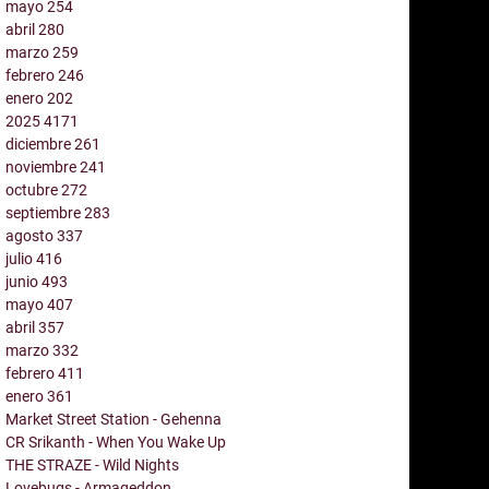
mayo
254
abril
280
marzo
259
febrero
246
enero
202
2025
4171
diciembre
261
noviembre
241
octubre
272
septiembre
283
agosto
337
julio
416
junio
493
mayo
407
abril
357
marzo
332
febrero
411
enero
361
Market Street Station - Gehenna
CR Srikanth - When You Wake Up
THE STRAZE - Wild Nights
Lovebugs - Armageddon