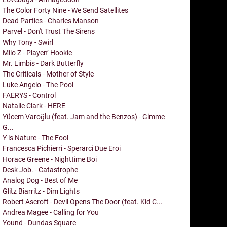
The Color Forty Nine - We Send Satellites
Dead Parties - Charles Manson
Parvel - Don't Trust The Sirens
Why Tony - Swirl
Milo Z - Playen’ Hookie
Mr. Limbis - Dark Butterfly
The Criticals - Mother of Style
Luke Angelo - The Pool
FAERYS - Control
Natalie Clark - HERE
Yücem Varoğlu (feat. Jam and the Benzos) - Gimme
G...
Y is Nature - The Fool
Francesca Pichierri - Sperarci Due Eroi
Horace Greene - Nighttime Boi
Desk Job. - Catastrophe
Analog Dog - Best of Me
Glitz Biarritz - Dim Lights
Robert Ascroft - Devil Opens The Door (feat. Kid C...
Andrea Magee - Calling for You
Yound - Dundas Square