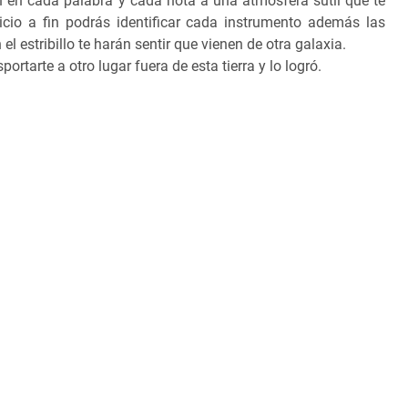
án en cada palabra y cada nota a una atmósfera sutil que te
nicio a fin podrás identificar cada instrumento además las
l estribillo te harán sentir que vienen de otra galaxia.
ortarte a otro lugar fuera de esta tierra y lo logró.