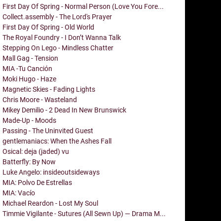
First Day Of Spring - Normal Person (Love You Fore...
Collect.assembly - The Lord's Prayer
First Day Of Spring - Old World
The Royal Foundry - I Don’t Wanna Talk
Stepping On Lego - Mindless Chatter
Mall Gag - Tension
MIA -Tu Canción
Moki Hugo - Haze
Magnetic Skies - Fading Lights
Chris Moore - Wasteland
Mikey Demilio - 2 Dead In New Brunswick
Made-Up - Moods
Passing - The Uninvited Guest
gentlemaniacs: When the Ashes Fall
Osical: deja (jaded) vu
Batterfly: By Now
Luke Angelo: insideoutsideways
MIA: Polvo De Estrellas
MIA: Vacío
Michael Reardon - Lost My Soul
Timmie Vigilante - Sutures (All Sewn Up) — Drama M...