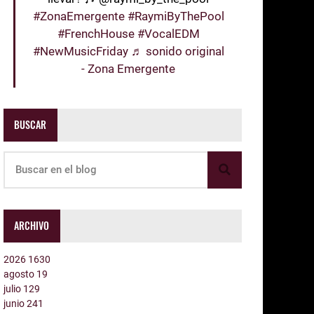
#ZonaEmergente
#RaymiByThePool
#FrenchHouse
#VocalEDM
#NewMusicFriday
♬ sonido original
- Zona Emergente
BUSCAR
ARCHIVO
2026
1630
agosto
19
julio
129
junio
241