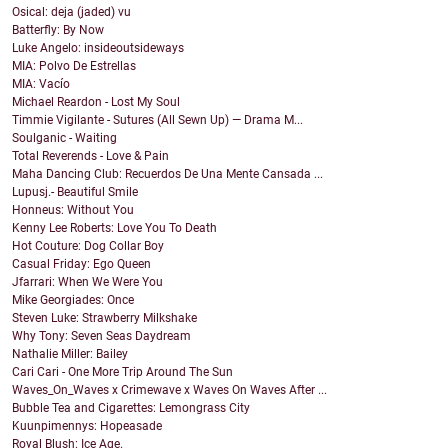
Osical: deja (jaded) vu
Batterfly: By Now
Luke Angelo: insideoutsideways
MIA: Polvo De Estrellas
MIA: Vacío
Michael Reardon - Lost My Soul
Timmie Vigilante - Sutures (All Sewn Up) — Drama M...
Soulganic - Waiting
Total Reverends - Love & Pain
Maha Dancing Club: Recuerdos De Una Mente Cansada ...
Lupusj.- Beautiful Smile
Honneus: Without You
Kenny Lee Roberts: Love You To Death
Hot Couture: Dog Collar Boy
Casual Friday: Ego Queen
Jfarrari: When We Were You
Mike Georgiades: Once
Steven Luke: Strawberry Milkshake
Why Tony: Seven Seas Daydream
Nathalie Miller: Bailey
Cari Cari - One More Trip Around The Sun
Waves_On_Waves x Crimewave x Waves On Waves After ...
Bubble Tea and Cigarettes: Lemongrass City
Kuunpimennys: Hopeasade
Royal Blush: Ice Age.