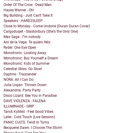
Order Of The Crow - Dead Man
Hayes Warner - Oh!
Big Building - Just Can't Take It
Speakers - HARD2SLEEP
Close to Monday - Come Undone (Duran Duran Cover)
Cargodusjet - Glastonbury (She's the Only One)
Max Saga - I"m nobody
Ani de la Vega: Te quiero feliz
Ryder: One Eye Open
Monotronic: Looking Away
Monotronic: Buy Yourself a Dream
Monotronic: Kids of Summer
Celestial Skies: Go Slow!
Daphne.: Trascender
NORA: All I Can Do
Julia Logan: Thrown Down
Alexandria: Party Party
Disco Lizard: See You in Paradise
DAVE VIOLENZA - FALENA
ILLUMINADE - GRIP
TaniA Kyllikki - Feel Good Vibes
Later.: Cold Touch (Live Session)
PANIC CULTS: Twist In Turns
Becquerel Dawn: I Choose The Storm