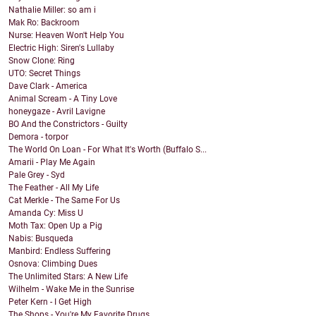
Nathalie Miller: so am i
Mak Ro: Backroom
Nurse: Heaven Won't Help You
Electric High: Siren's Lullaby
Snow Clone: Ring
UTO: Secret Things
Dave Clark - America
Animal Scream - A Tiny Love
honeygaze - Avril Lavigne
BO And the Constrictors - Guilty
Demora - torpor
The World On Loan - For What It's Worth (Buffalo S...
Amarii - Play Me Again
Pale Grey - Syd
The Feather - All My Life
Cat Merkle - The Same For Us
Amanda Cy: Miss U
Moth Tax: Open Up a Pig
Nabis: Busqueda
Manbird: Endless Suffering
Osnova: Climbing Dues
The Unlimited Stars: A New Life
Wilhelm - Wake Me in the Sunrise
Peter Kern - I Get High
The Shops - You're My Favorite Drugs