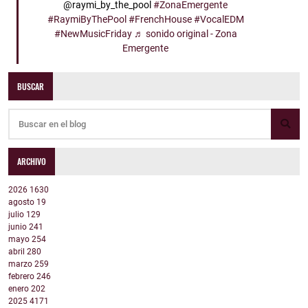
@raymi_by_the_pool
#ZonaEmergente
#RaymiByThePool
#FrenchHouse
#VocalEDM
#NewMusicFriday
♬ sonido original - Zona
Emergente
BUSCAR
ARCHIVO
2026
1630
agosto
19
julio
129
junio
241
mayo
254
abril
280
marzo
259
febrero
246
enero
202
2025
4171