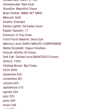
Shreea Kaul: Care For You
Honeysucker: New Dust
GlassEar: Beautiful Chaos
Brian Walker: IMMA GET MINE
Manuok: Sold
Dozenz: Daylight
Darker Lighter: Someday Soon
Digital Tapestry: 17
Dissocia: In Your Eyes
Front Porch Beatnik: Glass Eye
Memory Land: EARLY MIDLIFE COMPROMISE
Mollie Elizabeth: Vegas Venetian
Inzoule: Worthy Of Honor
Soft Cell: Tainted Love (MONTESCO Cover)
GHOLA: 1995
Yahtzee Brown: Big Friday
2024
3940
diciembre
329
noviembre
381
octubre
403
septiembre
373
agosto
434
julio
329
junio
289
mayo
336