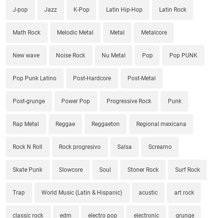
J-pop
Jazz
K-Pop
Latin Hip-Hop
Latin Rock
Math Rock
Melodic Metal
Metal
Metalcore
New wave
Noise Rock
Nu Metal
Pop
Pop PUNK
Pop Punk Latino
Post-Hardcore
Post-Metal
Post-grunge
Power Pop
Progressive Rock
Punk
Rap Metal
Reggae
Reggaeton
Regional mexicana
Rock N Roll
Rock progresivo
Salsa
Screamo
Skate Punk
Slowcore
Soul
Stoner Rock
Surf Rock
Trap
World Music (Latin & Hispanic)
acustic
art rock
classic rock
edm
electro pop
electronic
grunge