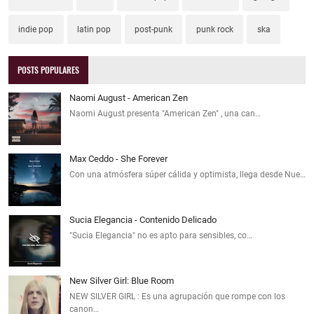
indie pop
latin pop
post-punk
punk rock
ska
POSTS POPULARES
Naomi August - American Zen
Naomi August presenta "American Zen" , una can…
Max Ceddo - She Forever
Con una atmósfera súper cálida y optimista, llega desde Nue…
Sucia Elegancia - Contenido Delicado
"Sucia Elegancia" no es apto para sensibles, co…
New Silver Girl: Blue Room
NEW SILVER GIRL : Es una agrupación que rompe con los
canon…