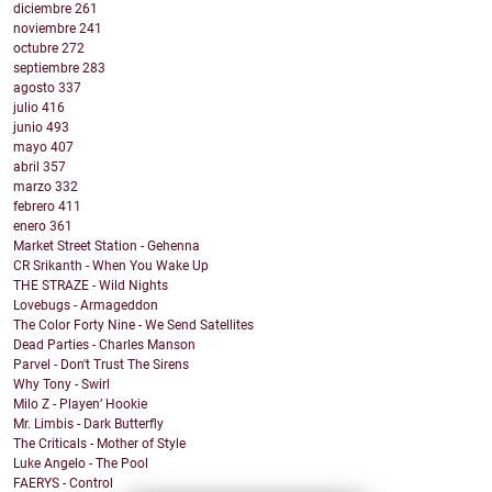
diciembre
261
noviembre
241
octubre
272
septiembre
283
agosto
337
julio
416
junio
493
mayo
407
abril
357
marzo
332
febrero
411
enero
361
Market Street Station - Gehenna
CR Srikanth - When You Wake Up
THE STRAZE - Wild Nights
Lovebugs - Armageddon
The Color Forty Nine - We Send Satellites
Dead Parties - Charles Manson
Parvel - Don't Trust The Sirens
Why Tony - Swirl
Milo Z - Playen’ Hookie
Mr. Limbis - Dark Butterfly
The Criticals - Mother of Style
Luke Angelo - The Pool
FAERYS - Control