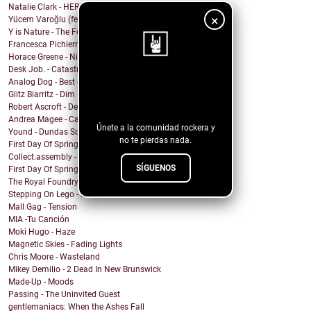
Natalie Clark - HERE
×
Yücem Varoğlu (feat. Jam and the Benzos) - Gimme G...
Y is Nature - The Fool
Francesca Pichierri - Sperarci Due Eroi
Horace Greene - Nighttime Boi
Desk Job. - Catastrophe
Analog Dog - Best of Me
¡Sigue nuestro
Glitz Biarritz - Dim Lights
blog!
Robert Ascroft - Devil Opens The Door (feat. Kid C...
Andrea Magee - Calling for You
Únete a la comunidad rockera y
Yound - Dundas Square
no te pierdas nada.
First Day Of Spring - Normal Person (Love You Fore...
Collect.assembly - The Lord's Prayer
SÍGUENOS
First Day Of Spring - Old World
The Royal Foundry - I Don’t Wanna Talk
Stepping On Lego - Mindless Chatter
Mall Gag - Tension
MIA -Tu Canción
Moki Hugo - Haze
Magnetic Skies - Fading Lights
Chris Moore - Wasteland
Mikey Demilio - 2 Dead In New Brunswick
Made-Up - Moods
Passing - The Uninvited Guest
gentlemaniacs: When the Ashes Fall