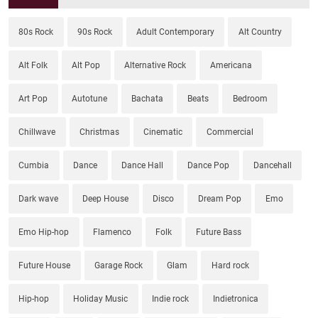
80s Rock
90s Rock
Adult Contemporary
Alt Country
Alt Folk
Alt Pop
Alternative Rock
Americana
Art Pop
Autotune
Bachata
Beats
Bedroom
Chillwave
Christmas
Cinematic
Commercial
Cumbia
Dance
Dance Hall
Dance Pop
Dancehall
Dark wave
Deep House
Disco
Dream Pop
Emo
Emo Hip-hop
Flamenco
Folk
Future Bass
Future House
Garage Rock
Glam
Hard rock
Hip-hop
Holiday Music
Indie rock
Indietronica