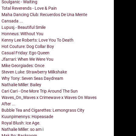
Soulganic - Waiting
Total Reverends - Love & Pain
Maha Dancing Club: Recuerdos De Una Mente
Cansada ...
Lupusj.- Beautiful Smile
Honneus: Without You
Kenny Lee Roberts: Love You To Death
Hot Couture: Dog Collar Boy
Casual Friday: Ego Queen
Jfarrari: When We Were You
Mike Georgiades: Once
Steven Luke: Strawberry Milkshake
Why Tony: Seven Seas Daydream
Nathalie Miller: Bailey
Cari Cari - One More Trip Around The Sun
Waves_On_Waves x Crimewave x Waves On Waves
After ...
Bubble Tea and Cigarettes: Lemongrass City
Kuunpimennys: Hopeasade
Royal Blush: Ice Age.
Nathalie Miller: so am i
Mak Ro: Backroom