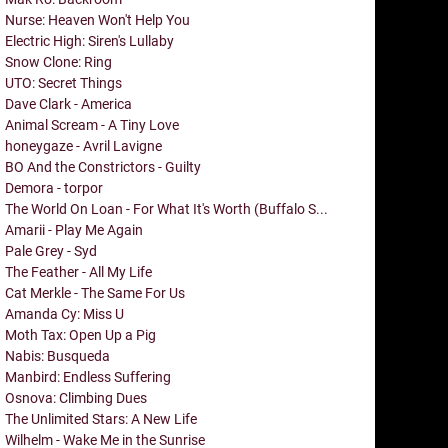
Nurse: Heaven Won't Help You
Electric High: Siren's Lullaby
Snow Clone: Ring
UTO: Secret Things
Dave Clark - America
Animal Scream - A Tiny Love
honeygaze - Avril Lavigne
BO And the Constrictors - Guilty
Demora - torpor
The World On Loan - For What It's Worth (Buffalo S...
Amarii - Play Me Again
Pale Grey - Syd
The Feather - All My Life
Cat Merkle - The Same For Us
Amanda Cy: Miss U
Moth Tax: Open Up a Pig
Nabis: Busqueda
Manbird: Endless Suffering
Osnova: Climbing Dues
The Unlimited Stars: A New Life
Wilhelm - Wake Me in the Sunrise