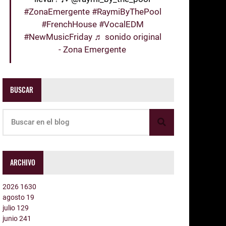
#ZonaEmergente
#RaymiByThePool
#FrenchHouse
#VocalEDM
#NewMusicFriday
♬ sonido original
- Zona Emergente
BUSCAR
ARCHIVO
2026
1630
agosto
19
julio
129
junio
241