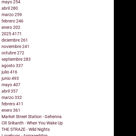
mayo
254
abril
280
marzo
259
febrero
246
enero
202
2025
4171
diciembre
261
noviembre
241
octubre
272
septiembre
283
agosto
337
julio
416
junio
493
mayo
407
abril
357
marzo
332
febrero
411
enero
361
Market Street Station - Gehenna
CR Srikanth - When You Wake Up
THE STRAZE - Wild Nights
Lovebugs - Armageddon