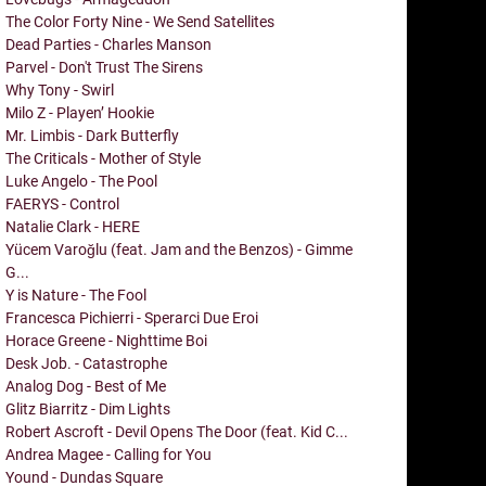
The Color Forty Nine - We Send Satellites
Dead Parties - Charles Manson
Parvel - Don't Trust The Sirens
Why Tony - Swirl
Milo Z - Playen’ Hookie
Mr. Limbis - Dark Butterfly
The Criticals - Mother of Style
Luke Angelo - The Pool
FAERYS - Control
Natalie Clark - HERE
Yücem Varoğlu (feat. Jam and the Benzos) - Gimme
G...
Y is Nature - The Fool
Francesca Pichierri - Sperarci Due Eroi
Horace Greene - Nighttime Boi
Desk Job. - Catastrophe
Analog Dog - Best of Me
Glitz Biarritz - Dim Lights
Robert Ascroft - Devil Opens The Door (feat. Kid C...
Andrea Magee - Calling for You
Yound - Dundas Square