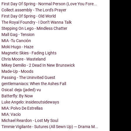
First Day Of Spring - Normal Person (Love You Fore...
Collect.assembly - The Lord's Prayer
First Day Of Spring - Old World
The Royal Foundry - I Don’t Wanna Talk
Stepping On Lego - Mindless Chatter
Mall Gag - Tension
MIA -Tu Canción
Moki Hugo - Haze
Magnetic Skies - Fading Lights
Chris Moore - Wasteland
Mikey Demilio - 2 Dead In New Brunswick
Made-Up - Moods
Passing - The Uninvited Guest
gentlemaniacs: When the Ashes Fall
Osical: deja (jaded) vu
Batterfly: By Now
Luke Angelo: insideoutsideways
MIA: Polvo De Estrellas
MIA: Vacío
Michael Reardon - Lost My Soul
Timmie Vigilante - Sutures (All Sewn Up) — Drama M...