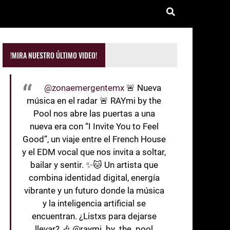
!MIRA NUESTRO ÚLTIMO VIDEO!
@zonaemergentemx
🚨 Nueva
música en el radar 🚨 RAYmi by the
Pool nos abre las puertas a una
nueva era con “I Invite You to Feel
Good”, un viaje entre el French House
y el EDM vocal que nos invita a soltar,
bailar y sentir. ✨🐱 Un artista que
combina identidad digital, energía
vibrante y un futuro donde la música
y la inteligencia artificial se
encuentran. ¿Listxs para dejarse
llevar? 🎶 @raymi_by_the_pool