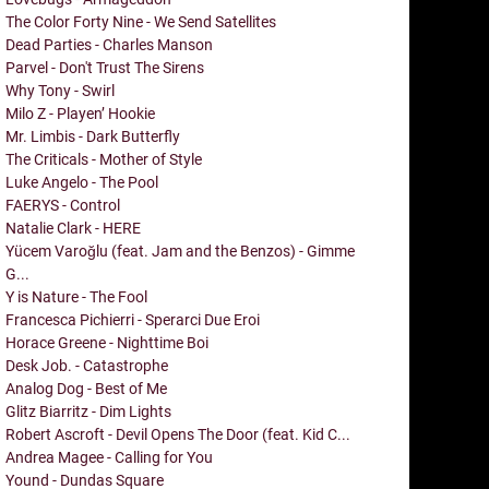
The Color Forty Nine - We Send Satellites
Dead Parties - Charles Manson
Parvel - Don't Trust The Sirens
Why Tony - Swirl
Milo Z - Playen’ Hookie
Mr. Limbis - Dark Butterfly
The Criticals - Mother of Style
Luke Angelo - The Pool
FAERYS - Control
Natalie Clark - HERE
Yücem Varoğlu (feat. Jam and the Benzos) - Gimme
G...
Y is Nature - The Fool
Francesca Pichierri - Sperarci Due Eroi
Horace Greene - Nighttime Boi
Desk Job. - Catastrophe
Analog Dog - Best of Me
Glitz Biarritz - Dim Lights
Robert Ascroft - Devil Opens The Door (feat. Kid C...
Andrea Magee - Calling for You
Yound - Dundas Square