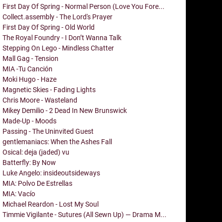
First Day Of Spring - Normal Person (Love You Fore...
Collect.assembly - The Lord's Prayer
First Day Of Spring - Old World
The Royal Foundry - I Don’t Wanna Talk
Stepping On Lego - Mindless Chatter
Mall Gag - Tension
MIA -Tu Canción
Moki Hugo - Haze
Magnetic Skies - Fading Lights
Chris Moore - Wasteland
Mikey Demilio - 2 Dead In New Brunswick
Made-Up - Moods
Passing - The Uninvited Guest
gentlemaniacs: When the Ashes Fall
Osical: deja (jaded) vu
Batterfly: By Now
Luke Angelo: insideoutsideways
MIA: Polvo De Estrellas
MIA: Vacío
Michael Reardon - Lost My Soul
Timmie Vigilante - Sutures (All Sewn Up) — Drama M...