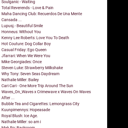
Soulganic - Waiting
Total Reverends - Love & Pain
Maha Dancing Club: Recuerdos De Una Mente
Cansada ...
Lupusj.- Beautiful Smile
Honneus: Without You
Kenny Lee Roberts: Love You To Death
Hot Couture: Dog Collar Boy
Casual Friday: Ego Queen
Jfarrari: When We Were You
Mike Georgiades: Once
Steven Luke: Strawberry Milkshake
Why Tony: Seven Seas Daydream
Nathalie Miller: Bailey
Cari Cari - One More Trip Around The Sun
Waves_On_Waves x Crimewave x Waves On Waves
After ...
Bubble Tea and Cigarettes: Lemongrass City
Kuunpimennys: Hopeasade
Royal Blush: Ice Age.
Nathalie Miller: so am i
Mak Ro: Backroom