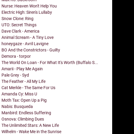
Nurse: Heaven Won't Help You
Electric High: Siren's Lullaby
Snow Clone: Ring
UTO: Secret Things
Dave Clark - America
Animal Scream - A Tiny Love
honeygaze - Avril Lavigne
BO And the Constrictors - Guilty
Demora - torpor
The World On Loan - For What It's Worth (Buffalo S...
Amarii - Play Me Again
Pale Grey - Syd
The Feather - All My Life
Cat Merkle - The Same For Us
Amanda Cy: Miss U
Moth Tax: Open Up a Pig
Nabis: Busqueda
Manbird: Endless Suffering
Osnova: Climbing Dues
The Unlimited Stars: A New Life
Wilhelm - Wake Me in the Sunrise