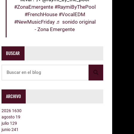
#ZonaEmergente
#RaymiByThePool
#FrenchHouse
#VocalEDM
#NewMusicFriday
♬ sonido original
- Zona Emergente
BUSCAR
ARCHIVO
2026
1630
agosto
19
julio
129
junio
241