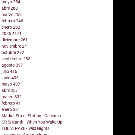
mayo
254
abril
280
marzo
259
febrero
246
enero
202
2025
4171
diciembre
261
noviembre
241
octubre
272
septiembre
283
agosto
337
julio
416
junio
493
mayo
407
abril
357
marzo
332
febrero
411
enero
361
Market Street Station - Gehenna
CR Srikanth - When You Wake Up
THE STRAZE - Wild Nights
Lovebugs - Armageddon