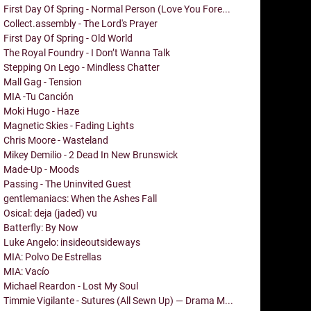
First Day Of Spring - Normal Person (Love You Fore...
Collect.assembly - The Lord's Prayer
First Day Of Spring - Old World
The Royal Foundry - I Don’t Wanna Talk
Stepping On Lego - Mindless Chatter
Mall Gag - Tension
MIA -Tu Canción
Moki Hugo - Haze
Magnetic Skies - Fading Lights
Chris Moore - Wasteland
Mikey Demilio - 2 Dead In New Brunswick
Made-Up - Moods
Passing - The Uninvited Guest
gentlemaniacs: When the Ashes Fall
Osical: deja (jaded) vu
Batterfly: By Now
Luke Angelo: insideoutsideways
MIA: Polvo De Estrellas
MIA: Vacío
Michael Reardon - Lost My Soul
Timmie Vigilante - Sutures (All Sewn Up) — Drama M...