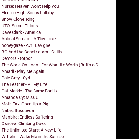
Nurse: Heaven Won't Help You
Electric High: Siren's Lullaby
Snow Clone: Ring
UTO: Secret Things
Dave Clark - America
Animal Scream - A Tiny Love
honeygaze - Avril Lavigne
BO And the Constrictors - Guilty
Demora - torpor
The World On Loan - For What It's Worth (Buffalo S...
Amarii - Play Me Again
Pale Grey - Syd
The Feather - All My Life
Cat Merkle - The Same For Us
Amanda Cy: Miss U
Moth Tax: Open Up a Pig
Nabis: Busqueda
Manbird: Endless Suffering
Osnova: Climbing Dues
The Unlimited Stars: A New Life
Wilhelm - Wake Me in the Sunrise