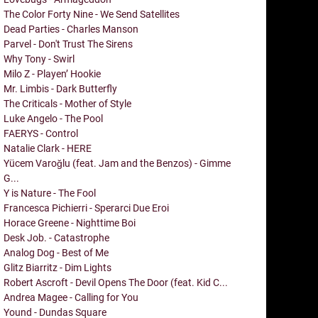
The Color Forty Nine - We Send Satellites
Dead Parties - Charles Manson
Parvel - Don't Trust The Sirens
Why Tony - Swirl
Milo Z - Playen’ Hookie
Mr. Limbis - Dark Butterfly
The Criticals - Mother of Style
Luke Angelo - The Pool
FAERYS - Control
Natalie Clark - HERE
Yücem Varoğlu (feat. Jam and the Benzos) - Gimme
G...
Y is Nature - The Fool
Francesca Pichierri - Sperarci Due Eroi
Horace Greene - Nighttime Boi
Desk Job. - Catastrophe
Analog Dog - Best of Me
Glitz Biarritz - Dim Lights
Robert Ascroft - Devil Opens The Door (feat. Kid C...
Andrea Magee - Calling for You
Yound - Dundas Square