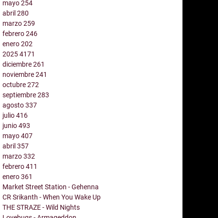
mayo
254
abril
280
marzo
259
febrero
246
enero
202
2025
4171
diciembre
261
noviembre
241
octubre
272
septiembre
283
agosto
337
julio
416
junio
493
mayo
407
abril
357
marzo
332
febrero
411
enero
361
Market Street Station - Gehenna
CR Srikanth - When You Wake Up
THE STRAZE - Wild Nights
Lovebugs - Armageddon