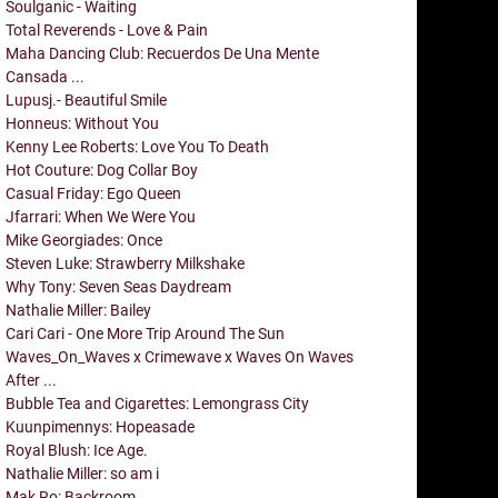
Soulganic - Waiting
Total Reverends - Love & Pain
Maha Dancing Club: Recuerdos De Una Mente
Cansada ...
Lupusj.- Beautiful Smile
Honneus: Without You
Kenny Lee Roberts: Love You To Death
Hot Couture: Dog Collar Boy
Casual Friday: Ego Queen
Jfarrari: When We Were You
Mike Georgiades: Once
Steven Luke: Strawberry Milkshake
Why Tony: Seven Seas Daydream
Nathalie Miller: Bailey
Cari Cari - One More Trip Around The Sun
Waves_On_Waves x Crimewave x Waves On Waves
After ...
Bubble Tea and Cigarettes: Lemongrass City
Kuunpimennys: Hopeasade
Royal Blush: Ice Age.
Nathalie Miller: so am i
Mak Ro: Backroom