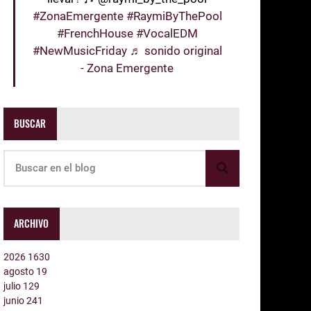
#ZonaEmergente
#RaymiByThePool
#FrenchHouse
#VocalEDM
#NewMusicFriday
♬ sonido original
- Zona Emergente
BUSCAR
ARCHIVO
2026
1630
agosto
19
julio
129
junio
241