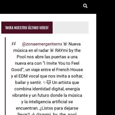
!MIRA NUESTRO ÚLTIMO VIDEO!
@zonaemergentemx
🚨 Nueva
música en el radar 🚨 RAYmi by the
Pool nos abre las puertas a una
nueva era con “I Invite You to Feel
Good”, un viaje entre el French House
y el EDM vocal que nos invita a soltar,
bailar y sentir. ✨🐱 Un artista que
combina identidad digital, energía
vibrante y un futuro donde la música
y la inteligencia artificial se
encuentran. ¿Listxs para dejarse
llevar? 🎶 @raymi_by_the_pool