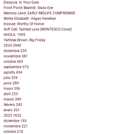
Dissocia: In Your Eyes
Front Porch Beatnik: Glass Eye
Memory Land: EARLY MIDLIFE COMPROMISE
Mollie Elizabeth: Vegas Venetian
Inzoule: Worthy Of Honor
Soft Cell: Tainted Love (MONTESCO Cover)
GHOLA: 1995
Yahtzee Brown: Big Friday
2024
3940
diciembre
329
noviembre
381
octubre
403
septiembre
373
agosto
434
julio
329
junio
289
mayo
336
abril
223
marzo
399
febrero
243
enero
201
2023
1632
diciembre
193
noviembre
221
octubre
218