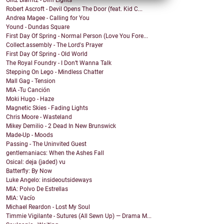
Robert Ascroft - Devil Opens The Door (feat. Kid C...
Andrea Magee - Calling for You
Yound - Dundas Square
First Day Of Spring - Normal Person (Love You Fore...
Collect.assembly - The Lord's Prayer
First Day Of Spring - Old World
The Royal Foundry - I Don’t Wanna Talk
Stepping On Lego - Mindless Chatter
Mall Gag - Tension
MIA -Tu Canción
Moki Hugo - Haze
Magnetic Skies - Fading Lights
Chris Moore - Wasteland
Mikey Demilio - 2 Dead In New Brunswick
Made-Up - Moods
Passing - The Uninvited Guest
gentlemaniacs: When the Ashes Fall
Osical: deja (jaded) vu
Batterfly: By Now
Luke Angelo: insideoutsideways
MIA: Polvo De Estrellas
MIA: Vacío
Michael Reardon - Lost My Soul
Timmie Vigilante - Sutures (All Sewn Up) — Drama M...