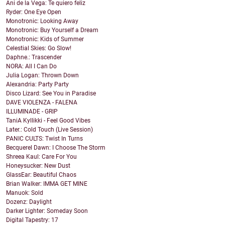
Ani de la Vega: Te quiero feliz
Ryder: One Eye Open
Monotronic: Looking Away
Monotronic: Buy Yourself a Dream
Monotronic: Kids of Summer
Celestial Skies: Go Slow!
Daphne.: Trascender
NORA: All I Can Do
Julia Logan: Thrown Down
Alexandria: Party Party
Disco Lizard: See You in Paradise
DAVE VIOLENZA - FALENA
ILLUMINADE - GRIP
TaniA Kyllikki - Feel Good Vibes
Later.: Cold Touch (Live Session)
PANIC CULTS: Twist In Turns
Becquerel Dawn: I Choose The Storm
Shreea Kaul: Care For You
Honeysucker: New Dust
GlassEar: Beautiful Chaos
Brian Walker: IMMA GET MINE
Manuok: Sold
Dozenz: Daylight
Darker Lighter: Someday Soon
Digital Tapestry: 17