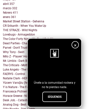
abril
357
marzo
332
febrero
411
enero
361
Market Street Station - Gehenna
CR Srikanth - When You Wake Up
THE STRAZE - Wild Nights
Lovebugs - Armageddon
The Color Forty Nine - We Send Satellites
Dead Parties - Charles Manson
×
Parvel - Don't Trust The Sirens
Why Tony - Swirl
Milo Z - Playen’ Hookie
Mr. Limbis - Dark Butterfly
The Criticals - Mother of Style
¡Sigue nuestro
Luke Angelo - The Pool
blog!
FAERYS - Control
Natalie Clark - HERE
Únete a la comunidad rockera y
Yücem Varoğlu (feat. Jam and the Benzos) - Gimme G...
no te pierdas nada.
Y is Nature - The Fool
Francesca Pichierri - Sperarci Due Eroi
Horace Greene - Nighttime Boi
SÍGUENOS
Desk Job. - Catastrophe
Analog Dog - Best of Me
Glitz Biarritz - Dim Lights