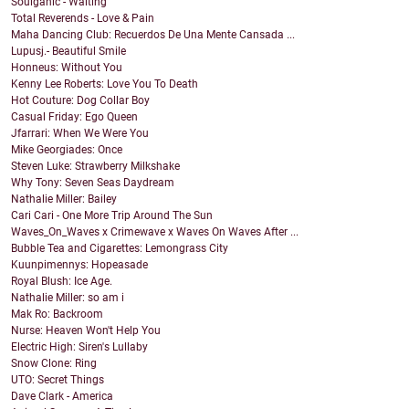
Soulganic - Waiting
Total Reverends - Love & Pain
Maha Dancing Club: Recuerdos De Una Mente Cansada ...
Lupusj.- Beautiful Smile
Honneus: Without You
Kenny Lee Roberts: Love You To Death
Hot Couture: Dog Collar Boy
Casual Friday: Ego Queen
Jfarrari: When We Were You
Mike Georgiades: Once
Steven Luke: Strawberry Milkshake
Why Tony: Seven Seas Daydream
Nathalie Miller: Bailey
Cari Cari - One More Trip Around The Sun
Waves_On_Waves x Crimewave x Waves On Waves After ...
Bubble Tea and Cigarettes: Lemongrass City
Kuunpimennys: Hopeasade
Royal Blush: Ice Age.
Nathalie Miller: so am i
Mak Ro: Backroom
Nurse: Heaven Won't Help You
Electric High: Siren's Lullaby
Snow Clone: Ring
UTO: Secret Things
Dave Clark - America