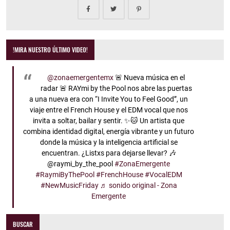
!MIRA NUESTRO ÚLTIMO VIDEO!
@zonaemergentemx
🚨 Nueva música en el
radar 🚨 RAYmi by the Pool nos abre las puertas
a una nueva era con “I Invite You to Feel Good”, un
viaje entre el French House y el EDM vocal que nos
invita a soltar, bailar y sentir. ✨🐱 Un artista que
combina identidad digital, energía vibrante y un futuro
donde la música y la inteligencia artificial se
encuentran. ¿Listxs para dejarse llevar? 🎶
@raymi_by_the_pool
#ZonaEmergente
#RaymiByThePool
#FrenchHouse
#VocalEDM
#NewMusicFriday
♬ sonido original - Zona
Emergente
BUSCAR