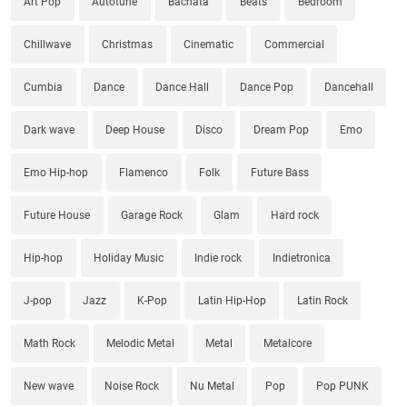
Art Pop
Autotune
Bachata
Beats
Bedroom
Chillwave
Christmas
Cinematic
Commercial
Cumbia
Dance
Dance Hall
Dance Pop
Dancehall
Dark wave
Deep House
Disco
Dream Pop
Emo
Emo Hip-hop
Flamenco
Folk
Future Bass
Future House
Garage Rock
Glam
Hard rock
Hip-hop
Holiday Music
Indie rock
Indietronica
J-pop
Jazz
K-Pop
Latin Hip-Hop
Latin Rock
Math Rock
Melodic Metal
Metal
Metalcore
New wave
Noise Rock
Nu Metal
Pop
Pop PUNK