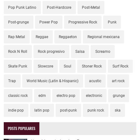
Pop Punk Latino
Post-Hardcore
Post-Metal
Post-grunge
Power Pop
Progressive Rock
Punk
Rap Metal
Reggae
Reggaeton
Regional mexicana
Rock N Roll
Rock progresivo
Salsa
Screamo
Skate Punk
Slowcore
Soul
Stoner Rock
Surf Rock
Trap
World Music (Latin & Hispanic)
acustic
art rock
classic rock
edm
electro pop
electronic
grunge
indie pop
latin pop
post-punk
punk rock
ska
POSTS POPULARES