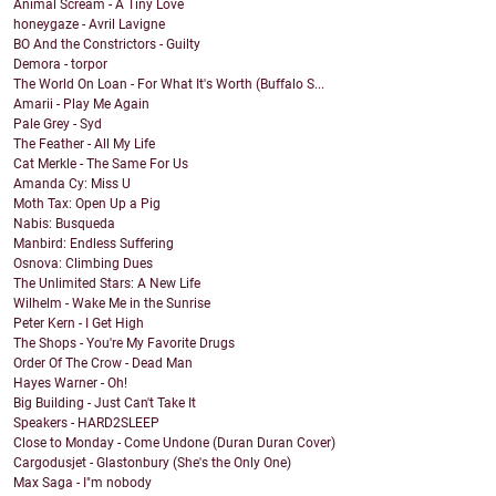
Animal Scream - A Tiny Love
honeygaze - Avril Lavigne
BO And the Constrictors - Guilty
Demora - torpor
The World On Loan - For What It's Worth (Buffalo S...
Amarii - Play Me Again
Pale Grey - Syd
The Feather - All My Life
Cat Merkle - The Same For Us
Amanda Cy: Miss U
Moth Tax: Open Up a Pig
Nabis: Busqueda
Manbird: Endless Suffering
Osnova: Climbing Dues
The Unlimited Stars: A New Life
Wilhelm - Wake Me in the Sunrise
Peter Kern - I Get High
The Shops - You're My Favorite Drugs
Order Of The Crow - Dead Man
Hayes Warner - Oh!
Big Building - Just Can't Take It
Speakers - HARD2SLEEP
Close to Monday - Come Undone (Duran Duran Cover)
Cargodusjet - Glastonbury (She's the Only One)
Max Saga - I"m nobody