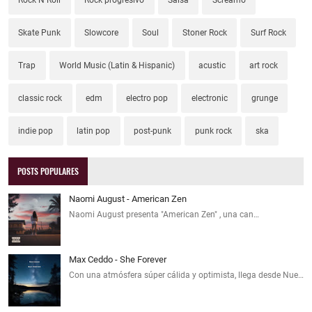
Skate Punk
Slowcore
Soul
Stoner Rock
Surf Rock
Trap
World Music (Latin & Hispanic)
acustic
art rock
classic rock
edm
electro pop
electronic
grunge
indie pop
latin pop
post-punk
punk rock
ska
POSTS POPULARES
Naomi August - American Zen
Naomi August presenta "American Zen" , una can…
Max Ceddo - She Forever
Con una atmósfera súper cálida y optimista, llega desde Nue…