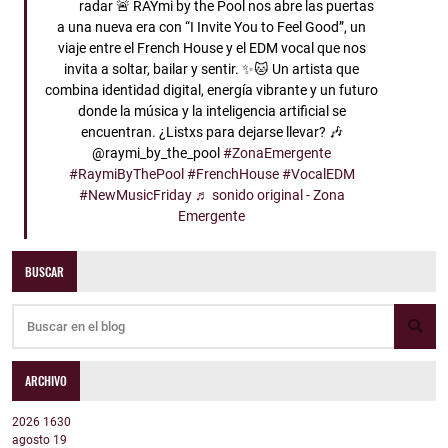
radar 🚨 RAYmi by the Pool nos abre las puertas
a una nueva era con “I Invite You to Feel Good”, un
viaje entre el French House y el EDM vocal que nos
invita a soltar, bailar y sentir. ✨🐱 Un artista que
combina identidad digital, energía vibrante y un futuro
donde la música y la inteligencia artificial se
encuentran. ¿Listxs para dejarse llevar? 🎶
@raymi_by_the_pool
#ZonaEmergente
#RaymiByThePool
#FrenchHouse
#VocalEDM
#NewMusicFriday
♬ sonido original - Zona
Emergente
BUSCAR
ARCHIVO
2026
1630
agosto
19