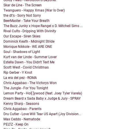
Goldy Head - Revolution's Bayonet
Skar de Line - The Screen
Twanguero - Happy Xmas (War Is Over)
the dt's - Sorry Not Sorry
BeerMaster - Take Your Breath
The Buzz Junky x Hope Rangel x D. Mitchell Sims ...
Rival Cults - Dripping With Divinity
Our Escape - Siren Skies
Dominick Keath - Midnight Stride
Monique Nikkole - WE ARE ONE
Soul - Shadows of Light
Kurt van der Linde - Summer Lover
Estella Dawn - You Didn't Text Me
Scott West - Covid Christmas
Rip Gerber - Y Knot
La era del pez - ROMA
Chris Aggabao - The Victorys Won
The Jungle - For You Tonight
Lemon Party - Hol[ ]ywood (feat. Joey Tyler Varela)
Dream Beard x Sada Baby x Judge & Jury - SPRAY
Kenny Sharp - Seasons
Chris Aggabao - Parents
Dru Cutler - Love Will Tear US Apart (Joy Division...
Max Ceddo - Nematode
PELTZ - Keep On