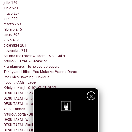
julio
129
junio
241
mayo
254
abril
280
marzo
259
febrero
246
enero
202
2025
4171
diciembre
261
noviembre
241
Sis and the Lower Wisdom - Wolf Child
Arturo Villarreal - Decepción
Frambimercs - Te he podido superar
Trinity Jo-Li Bliss - You Make Me Wanna Dance
Red Skies Dawning - Obvious
floodlit - AMa | အစ်မ
Kristy et Kedji - CHOUYA CHOUYA
DESU TAEM - Pile of Shit on the Carpet
×
DESU TAEM - Empty. Hollowed Out
DESU TAEM - Irreverent Resident President
Yeto - London
Arturo Alcorta - Dualidad
DESU TAEM - War on Bullies
¡Sigue nuestro
DESU TAEM - Skull and Crossbones
DESU TAEM - Blasted into Rebirth