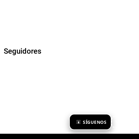
Seguidores
×
SÍGUENOS
Ya te sigo