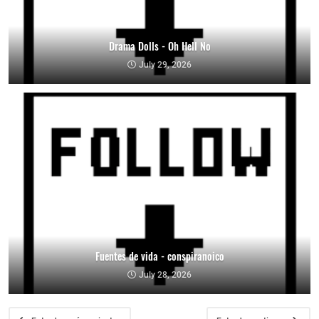
Drama Dolls - Oh Hell No
July 29, 2026
Fuentes de vida - conspiranoico
July 28, 2026