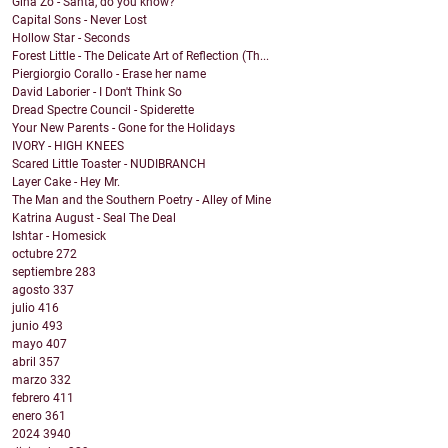
Gina Zo - Santa, do you know?
Capital Sons - Never Lost
Hollow Star - Seconds
Forest Little - The Delicate Art of Reflection (Th...
Piergiorgio Corallo - Erase her name
David Laborier - I Don't Think So
Dread Spectre Council - Spiderette
Your New Parents - Gone for the Holidays
IVORY - HIGH KNEES
Scared Little Toaster - NUDIBRANCH
Layer Cake - Hey Mr.
The Man and the Southern Poetry - Alley of Mine
Katrina August - Seal The Deal
Ishtar - Homesick
octubre
272
septiembre
283
agosto
337
julio
416
junio
493
mayo
407
abril
357
marzo
332
febrero
411
enero
361
2024
3940