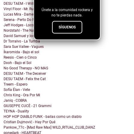
blog!
DESU TAEM - I Will Not Be Assimilated
Vinyl Floor - Mr. Rubinstein - Single Edit
Únete a la comunidad rockera y
Lucas Mira - Dame alguna señal
no te pierdas nada.
Serena - Perto Do Fim
Jeff Hodges - Loco Motive (Music Row Mix)
SÍGUENOS
Nordstahl - The Nameless Hour
David Samuel y los problemas de Macario - Sonámbulo
Dr Torralvo - La Tumba
Sara Sue Vallee - Vagues
Íkaromida - Bajo el sol
Reesis - Cien o Cinco
Dxoh - Bajo el Sol
No Good Therapy - NO MAS
DESU TAEM - The Deceiver
DESU TAEM - Felix the Cat
Treem - Espero
Sofía Élan - Vete
Chris King - Ora Por Mi
Janiq - COBRA
GIUSEPPE CUCÈ - 21 Grammi
TEYNA - Duality
HOP HOP DIABLO FUNK - bailas como un diablo
Cristian Dujmović - Hay Por Qué
Pankow_77c - [Mad Raw Max] WILD_RITUAL_CLUB_DANZ
gonedark - HEARTBEAT