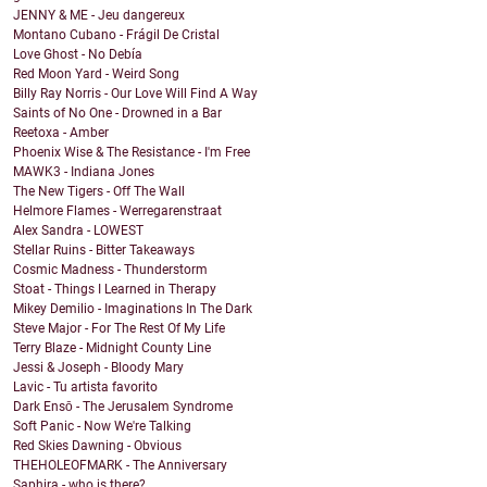
JENNY & ME - Jeu dangereux
Montano Cubano - Frágil De Cristal
Love Ghost - No Debía
Red Moon Yard - Weird Song
Billy Ray Norris - Our Love Will Find A Way
Saints of No One - Drowned in a Bar
Reetoxa - Amber
Phoenix Wise & The Resistance - I'm Free
MAWK3 - Indiana Jones
The New Tigers - Off The Wall
Helmore Flames - Werregarenstraat
Alex Sandra - LOWEST
Stellar Ruins - Bitter Takeaways
Cosmic Madness - Thunderstorm
Stoat - Things I Learned in Therapy
Mikey Demilio - Imaginations In The Dark
Steve Major - For The Rest Of My Life
Terry Blaze - Midnight County Line
Jessi & Joseph - Bloody Mary
Lavic - Tu artista favorito
Dark Ensō - The Jerusalem Syndrome
Soft Panic - Now We're Talking
Red Skies Dawning - Obvious
THEHOLEOFMARK - The Anniversary
Saphira - who is there?