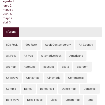
agosto
1
junio
2
marzo
3
2020
5
mayo
2
abril
3
GÉNEROS
80s Rock
90s Rock
Adult Contemporary
Alt Country
Alt Folk
Alt Pop
Alternative Rock
Americana
Art Pop
Autotune
Bachata
Beats
Bedroom
Chillwave
Christmas
Cinematic
Commercial
Cumbia
Dance
Dance Hall
Dance Pop
Dancehall
Dark wave
Deep House
Disco
Dream Pop
Emo