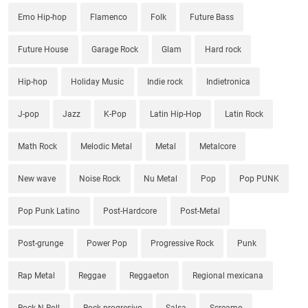
Emo Hip-hop
Flamenco
Folk
Future Bass
Future House
Garage Rock
Glam
Hard rock
Hip-hop
Holiday Music
Indie rock
Indietronica
J-pop
Jazz
K-Pop
Latin Hip-Hop
Latin Rock
Math Rock
Melodic Metal
Metal
Metalcore
New wave
Noise Rock
Nu Metal
Pop
Pop PUNK
Pop Punk Latino
Post-Hardcore
Post-Metal
Post-grunge
Power Pop
Progressive Rock
Punk
Rap Metal
Reggae
Reggaeton
Regional mexicana
Rock N Roll
Rock progresivo
Salsa
Screamo