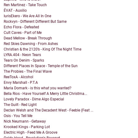
Ren Martinez - Take Touch
ÉVAT - Auxilio
IurisEkero - We Are All In One
Rockvyn - Different Different But Same
Echo Flora - Defeated
Cult Caves - Part of Me
Dead Mellow - Break Through
Red Skies Dawning - From Ashes
Christian & the 2120’s - King Of The Night Time
LYRA.404 - Neon Tears
Tears On Denim - Sparks
Different Places In Space - Temple of the Sun
The Probies - The Final Wave
ReeToxA - Alcohol
Envy Marshall - P.T.A
Maria Domark - is this what you wanted?
Bella Rios - Have Yourself A Merry Little Christma...
Lovely Paradox - Dime Algo Especial
The Guilt - Red Light
Declan Welsh and The Decadent West - Feeble (Feat ...
Osis - You Tell Me
Nick Neumann - Getaway
Krooked Kings - Parking Lot
Electric High - Feed Me A Groove