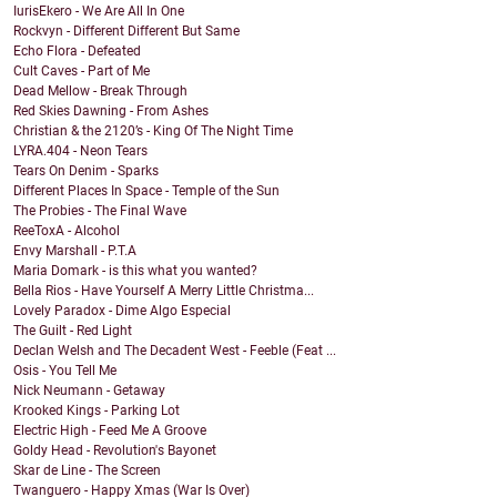
IurisEkero - We Are All In One
Rockvyn - Different Different But Same
Echo Flora - Defeated
Cult Caves - Part of Me
Dead Mellow - Break Through
Red Skies Dawning - From Ashes
Christian & the 2120’s - King Of The Night Time
LYRA.404 - Neon Tears
Tears On Denim - Sparks
Different Places In Space - Temple of the Sun
The Probies - The Final Wave
ReeToxA - Alcohol
Envy Marshall - P.T.A
Maria Domark - is this what you wanted?
Bella Rios - Have Yourself A Merry Little Christma...
Lovely Paradox - Dime Algo Especial
The Guilt - Red Light
Declan Welsh and The Decadent West - Feeble (Feat ...
Osis - You Tell Me
Nick Neumann - Getaway
Krooked Kings - Parking Lot
Electric High - Feed Me A Groove
Goldy Head - Revolution's Bayonet
Skar de Line - The Screen
Twanguero - Happy Xmas (War Is Over)