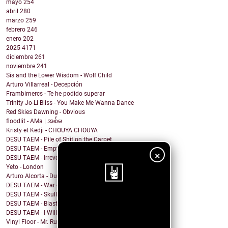
mayo
254
abril
280
marzo
259
febrero
246
enero
202
2025
4171
diciembre
261
noviembre
241
Sis and the Lower Wisdom - Wolf Child
Arturo Villarreal - Decepción
Frambimercs - Te he podido superar
Trinity Jo-Li Bliss - You Make Me Wanna Dance
Red Skies Dawning - Obvious
floodlit - AMa | အစ်မ
Kristy et Kedji - CHOUYA CHOUYA
DESU TAEM - Pile of Shit on the Carpet
DESU TAEM - Empty. Hollowed Out
×
DESU TAEM - Irreverent Resident President
Yeto - London
Arturo Alcorta - Dualidad
DESU TAEM - War on Bullies
DESU TAEM - Skull and Crossbones
¡Sigue nuestro
DESU TAEM - Blasted into Rebirth
DESU TAEM - I Will Not Be Assimilated
blog!
Vinyl Floor - Mr. Rubinstein - Single Edit