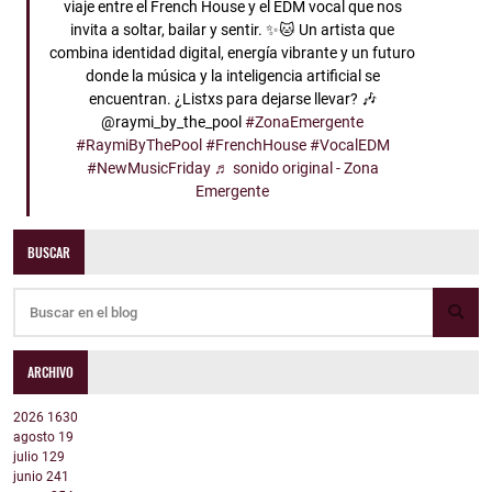
viaje entre el French House y el EDM vocal que nos
invita a soltar, bailar y sentir. ✨🐱 Un artista que
combina identidad digital, energía vibrante y un futuro
donde la música y la inteligencia artificial se
encuentran. ¿Listxs para dejarse llevar? 🎶
@raymi_by_the_pool
#ZonaEmergente
#RaymiByThePool
#FrenchHouse
#VocalEDM
#NewMusicFriday
♬ sonido original - Zona
Emergente
BUSCAR
ARCHIVO
2026
1630
agosto
19
julio
129
junio
241