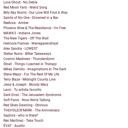
Love Ghost - No Debía
Red Moon Yard - Weird Song
Billy Ray Norris - Our Love Will Find A Way
Saints of No One - Drowned in a Bar
Reetoxa - Amber
Phoenix Wise & The Resistance - I'm Free
MAWK3 - Indiana Jones
The New Tigers - Off The Wall
Helmore Flames - Werregarenstraat
Alex Sandra - LOWEST
Stellar Ruins - Bitter Takeaways
Cosmic Madness - Thunderstorm
Stoat - Things I Learned in Therapy
Mikey Demilio - Imaginations In The Dark
Steve Major - For The Rest Of My Life
Terry Blaze - Midnight County Line
Jessi & Joseph - Bloody Mary
Lavic - Tu artista favorito
Dark Ensō - The Jerusalem Syndrome
Soft Panic - Now We're Talking
Red Skies Dawning - Obvious
THEHOLEOFMARK - The Anniversary
Saphira - who is there?
Ren Martinez - Take Touch
ÉVAT - Auxilio