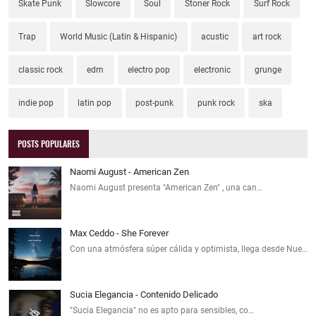
Skate Punk
Slowcore
Soul
Stoner Rock
Surf Rock
Trap
World Music (Latin & Hispanic)
acustic
art rock
classic rock
edm
electro pop
electronic
grunge
indie pop
latin pop
post-punk
punk rock
ska
POSTS POPULARES
Naomi August - American Zen
Naomi August presenta "American Zen" , una can…
Max Ceddo - She Forever
Con una atmósfera súper cálida y optimista, llega desde Nue…
Sucia Elegancia - Contenido Delicado
"Sucia Elegancia" no es apto para sensibles, co…