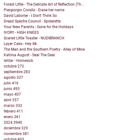
Forest Little - The Delicate Art of Reflection (Th...
Piergiorgio Corallo - Erase her name
David Laborier - I Don't Think So
Dread Spectre Council - Spiderette
Your New Parents - Gone for the Holidays
IVORY - HIGH KNEES
Scared Little Toaster - NUDIBRANCH
Layer Cake - Hey Mr.
The Man and the Southern Poetry - Alley of Mine
Katrina August - Seal The Deal
Ishtar - Homesick
octubre
272
septiembre
283
agosto
337
julio
416
junio
493
mayo
407
abril
357
marzo
332
febrero
411
enero
361
2024
3940
diciembre
329
noviembre
381
octubre
403