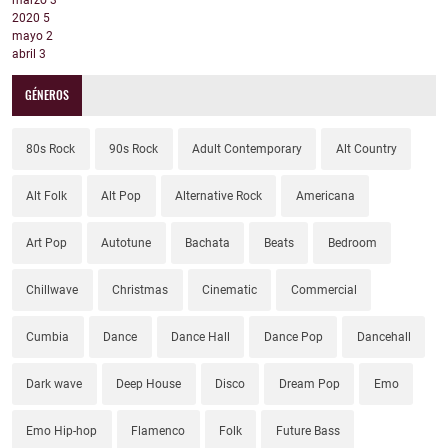
marzo
3
2020
5
mayo
2
abril
3
GÉNEROS
80s Rock
90s Rock
Adult Contemporary
Alt Country
Alt Folk
Alt Pop
Alternative Rock
Americana
Art Pop
Autotune
Bachata
Beats
Bedroom
Chillwave
Christmas
Cinematic
Commercial
Cumbia
Dance
Dance Hall
Dance Pop
Dancehall
Dark wave
Deep House
Disco
Dream Pop
Emo
Emo Hip-hop
Flamenco
Folk
Future Bass