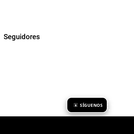
Seguidores
×
SÍGUENOS
Ya te sigo