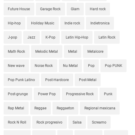
Future House
Garage Rock
Glam
Hard rock
Hip-hop
Holiday Music
Indie rock
Indietronica
J-pop
Jazz
K-Pop
Latin Hip-Hop
Latin Rock
Math Rock
Melodic Metal
Metal
Metalcore
New wave
Noise Rock
Nu Metal
Pop
Pop PUNK
Pop Punk Latino
Post-Hardcore
Post-Metal
Post-grunge
Power Pop
Progressive Rock
Punk
Rap Metal
Reggae
Reggaeton
Regional mexicana
Rock N Roll
Rock progresivo
Salsa
Screamo