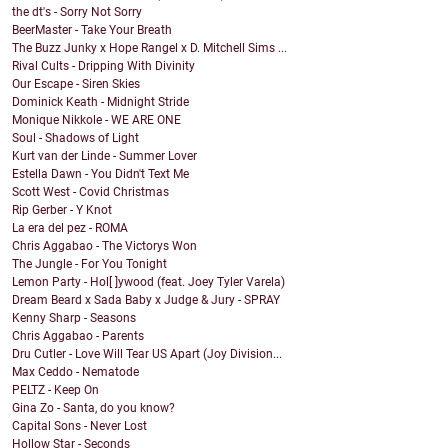
the dt's - Sorry Not Sorry
BeerMaster - Take Your Breath
The Buzz Junky x Hope Rangel x D. Mitchell Sims ...
Rival Cults - Dripping With Divinity
Our Escape - Siren Skies
Dominick Keath - Midnight Stride
Monique Nikkole - WE ARE ONE
Soul - Shadows of Light
Kurt van der Linde - Summer Lover
Estella Dawn - You Didn't Text Me
Scott West - Covid Christmas
Rip Gerber - Y Knot
La era del pez - ROMA
Chris Aggabao - The Victorys Won
The Jungle - For You Tonight
Lemon Party - Hol[ ]ywood (feat. Joey Tyler Varela)
Dream Beard x Sada Baby x Judge & Jury - SPRAY
Kenny Sharp - Seasons
Chris Aggabao - Parents
Dru Cutler - Love Will Tear US Apart (Joy Division...
Max Ceddo - Nematode
PELTZ - Keep On
Gina Zo - Santa, do you know?
Capital Sons - Never Lost
Hollow Star - Seconds