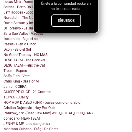
Lucas Mira - Dame alguna señal
Únete a la comunidad rockera y
Serena - Perto Do Fim
no te pierdas nada.
Jeff Hodges - Loco Motive (Music Row Mix)
Nordstahl - The Nameless Hour
SÍGUENOS
David Samuel y los problemas de Macario - Sonámbulo
Dr Torralvo - La Tumba
Sara Sue Vallee - Vagues
Íkaromida - Bajo el sol
Reesis - Cien o Cinco
Dxoh - Bajo el Sol
No Good Therapy - NO MAS
DESU TAEM - The Deceiver
DESU TAEM - Felix the Cat
Treem - Espero
Sofía Élan - Vete
Chris King - Ora Por Mi
Janiq - COBRA
GIUSEPPE CUCÈ - 21 Grammi
TEYNA - Duality
HOP HOP DIABLO FUNK - bailas como un diablo
Cristian Dujmović - Hay Por Qué
Pankow_77c - [Mad Raw Max] WILD_RITUAL_CLUB_DANZ
gonedark - HEARTBEAT
JENNY & ME - Jeu dangereux
Montano Cubano - Frágil De Cristal